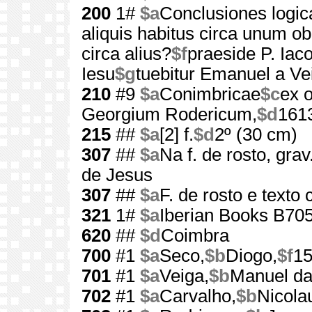
200
1#
$a
Conclusiones logic
aliquis habitus circa unum ob
circa alius?
$f
praeside P. Iac
Iesu
$g
tuebitur Emanuel a Vei
210
#9
$a
Conimbricae
$c
ex o
Georgium Rodericum,
$d
161
215
##
$a
[2] f.
$d
2º (30 cm)
307
##
$a
Na f. de rosto, gra
de Jesus
307
##
$a
F. de rosto e texto
321
1#
$a
Iberian Books B70
620
##
$d
Coimbra
700
#1
$a
Seco,
$b
Diogo,
$f
15
701
#1
$a
Veiga,
$b
Manuel da
702
#1
$a
Carvalho,
$b
Nicola