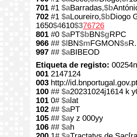
701
#1
$a
Barradas,
$b
Antóni
702
#1
$a
Loureiro,
$b
Diogo 
1650
$4
610
$3
76726
801
#0
$a
PT
$b
BN
$g
RPC
966
##
$l
BN
$m
FGMON
$s
R.
997
##
$a
BIBEOD
Etiqueta de registo:
00254n
001
2147124
003
http://id.bnportugal.gov.
100
##
$a
20231024j1614 k 
101
0#
$a
lat
102
##
$a
PT
105
##
$a
y z 000yy
106
##
$a
h
200
1#
$a
Tractatvs de Sac[ra