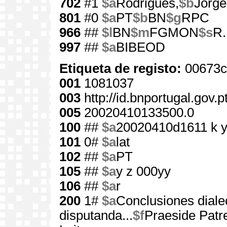
702
#1
$a
Rodrigues,
$b
Jorge
801
#0
$a
PT
$b
BN
$g
RPC
966
##
$l
BN
$m
FGMON
$s
R.
997
##
$a
BIBEOD
Etiqueta de registo:
00673c
001
1081037
003
http://id.bnportugal.gov.
005
20020410133500.0
100
##
$a
20020410d1611 k 
101
0#
$a
lat
102
##
$a
PT
105
##
$a
y z 000yy
106
##
$a
r
200
1#
$a
Conclusiones diale
disputanda...
$f
Praeside Patre