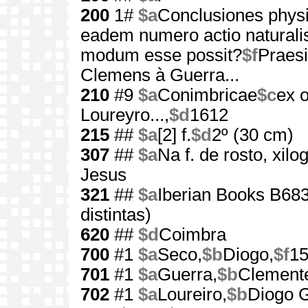
200
1#
$a
Conclusiones phys
eadem numero actio naturalis
modum esse possit?
$f
Praesi
Clemens à Guerra...
210
#9
$a
Conimbricae
$c
ex 
Loureyro...,
$d
1612
215
##
$a
[2] f.
$d
2º (30 cm)
307
##
$a
Na f. de rosto, xil
Jesus
321
##
$a
Iberian Books B683
distintas)
620
##
$d
Coimbra
700
#1
$a
Seco,
$b
Diogo,
$f
15
701
#1
$a
Guerra,
$b
Clemente
702
#1
$a
Loureiro,
$b
Diogo 