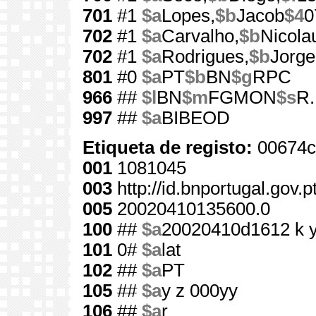
701
#1
$a
Lopes,
$b
Jacob
$4
0
702
#1
$a
Carvalho,
$b
Nicola
702
#1
$a
Rodrigues,
$b
Jorge
801
#0
$a
PT
$b
BN
$g
RPC
966
##
$l
BN
$m
FGMON
$s
R.
997
##
$a
BIBEOD
Etiqueta de registo:
00674c
001
1081045
003
http://id.bnportugal.gov.
005
20020410135600.0
100
##
$a
20020410d1612 k 
101
0#
$a
lat
102
##
$a
PT
105
##
$a
y z 000yy
106
##
$a
r