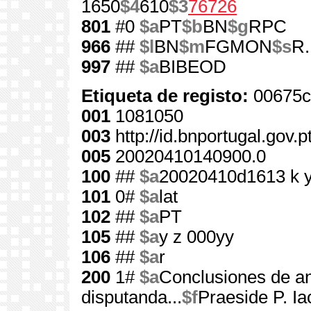
1650
$4
610
$3
76726
801
#0
$a
PT
$b
BN
$g
RPC
966
##
$l
BN
$m
FGMON
$s
R.
997
##
$a
BIBEOD
Etiqueta de registo:
00675c
001
1081050
003
http://id.bnportugal.gov.
005
20020410140900.0
100
##
$a
20020410d1613 k 
101
0#
$a
lat
102
##
$a
PT
105
##
$a
y z 000yy
106
##
$a
r
200
1#
$a
Conclusiones de a
disputanda...
$f
Praeside P. Ia