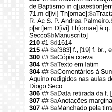
de Baptismo in q[uaestion]e
71.m d[ivi] Th[omae];
$a
Tract
R. Ac S. P. Andrea Palmeiro.
p[art]em D[ivi] Th[omae] à q.
Secco
$b
Manuscrito]
210
#1
$d
1614
215
##
$a
[383] f., [19] f. br., 
300
##
$a
Cópia coeva
304
##
$a
Texto em latim
304
##
$a
Comentários à Su
Aquino redigidos nas aulas d
Diogo Seco
306
##
$a
Data retirada da f. 
307
##
$a
Anotações margina
307
##
$a
Manchado pela tint