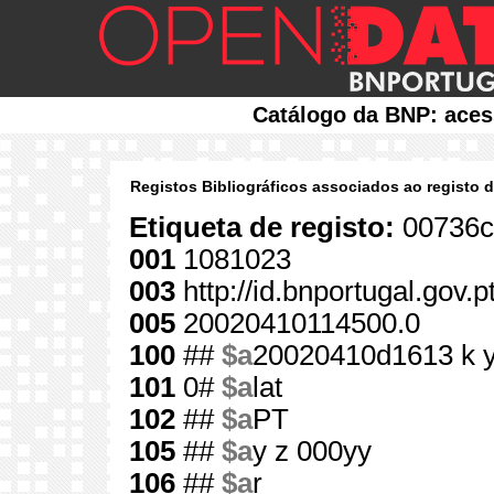
Catálogo da BNP: aces
Registos Bibliográficos associados ao registo 
Etiqueta de registo:
00736c
001
1081023
003
http://id.bnportugal.gov.
005
20020410114500.0
100
##
$a
20020410d1613 k 
101
0#
$a
lat
102
##
$a
PT
105
##
$a
y z 000yy
106
##
$a
r