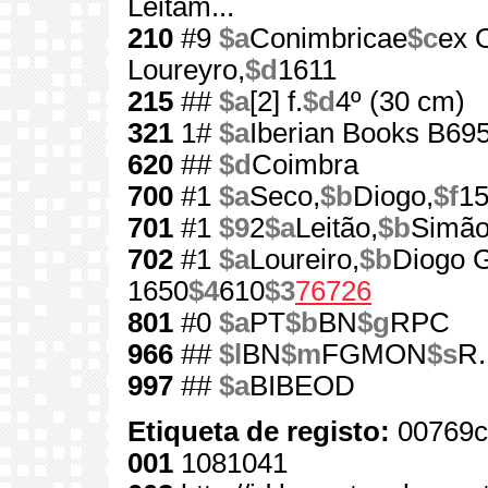
Leitam...
210
#9
$a
Conimbricae
$c
ex 
Loureyro,
$d
1611
215
##
$a
[2] f.
$d
4º (30 cm)
321
1#
$a
Iberian Books B69
620
##
$d
Coimbra
700
#1
$a
Seco,
$b
Diogo,
$f
15
701
#1
$9
2
$a
Leitão,
$b
Simão
702
#1
$a
Loureiro,
$b
Diogo 
1650
$4
610
$3
76726
801
#0
$a
PT
$b
BN
$g
RPC
966
##
$l
BN
$m
FGMON
$s
R.
997
##
$a
BIBEOD
Etiqueta de registo:
00769c
001
1081041