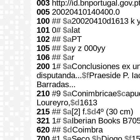
003
http://id.bnportugal.gov.
005
20020410140400.0
100
##
$a
20020410d1613 k 
101
0#
$a
lat
102
##
$a
PT
105
##
$a
y z 000yy
106
##
$a
r
200
1#
$a
Conclusiones ex un
disputanda...
$f
Praeside P. Ia
Barradas...
210
#9
$a
Conimbricae
$c
apu
Loureyro,
$d
1613
215
##
$a
[2] f.
$d
4º (30 cm)
321
1#
$a
Iberian Books B70
620
##
$d
Coimbra
700
#1
$a
Seco,
$b
Diogo,
$f
15