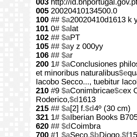
003
http://id.bnportugal.gov.
005
20020410134500.0
100
##
$a
20020410d1613 k 
101
0#
$a
lat
102
##
$a
PT
105
##
$a
y z 000yy
106
##
$a
r
200
1#
$a
Conclusiones phil
et minoribus naturalibus
$e
qu
Iacobo Secco..., tuebitur Ia
210
#9
$a
Conimbricae
$c
ex 
Roderico,
$d
1613
215
##
$a
[2] f.
$d
4º (30 cm)
321
1#
$a
Iberian Books B70
620
##
$d
Coimbra
700
#1
$a
Seco,
$b
Diogo,
$f
15