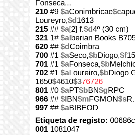
Fonseca...
210
#9
$a
Conimbricae
$c
apu
Loureyro,
$d
1613
215
##
$a
[2] f.
$d
4º (30 cm)
321
1#
$a
Iberian Books B70
620
##
$d
Coimbra
700
#1
$a
Seco,
$b
Diogo,
$f
15
701
#1
$a
Fonseca,
$b
Melchio
702
#1
$a
Loureiro,
$b
Diogo 
1650
$4
610
$3
76726
801
#0
$a
PT
$b
BN
$g
RPC
966
##
$l
BN
$m
FGMON
$s
R.
997
##
$a
BIBEOD
Etiqueta de registo:
00686c
001
1081047