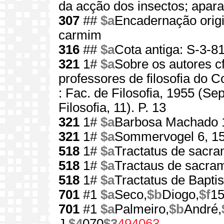
da acção dos insectos; apar
307
##
$a
Encadernação origi
carmim
316
##
$a
Cota antiga: S-3-8
321
1#
$a
Sobre os autores c
professores de filosofia do C
: Fac. de Filosofia, 1955 (S
Filosofia, 11). P. 13
321
1#
$a
Barbosa Machado 
321
1#
$a
Sommervogel 6, 1
518
1#
$a
Tractatus de sacra
518
1#
$a
Tractaus de sacra
518
1#
$a
Tractatus de Bapti
701
#1
$a
Seco,
$b
Diogo,
$f
15
701
#1
$a
Palmeiro,
$b
André,
J.
$4
070
$3
494063