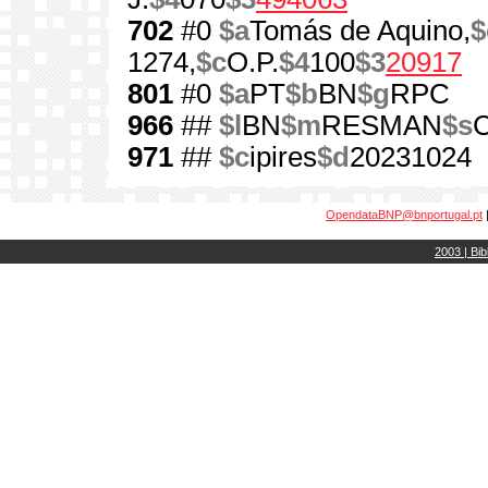
702
#0
$a
Tomás de Aquino,
$
1274,
$c
O.P.
$4
100
$3
20917
801
#0
$a
PT
$b
BN
$g
RPC
966
##
$l
BN
$m
RESMAN
$s
971
##
$c
ipires
$d
20231024
OpendataBNP@bnportugal.pt
2003 | Bib