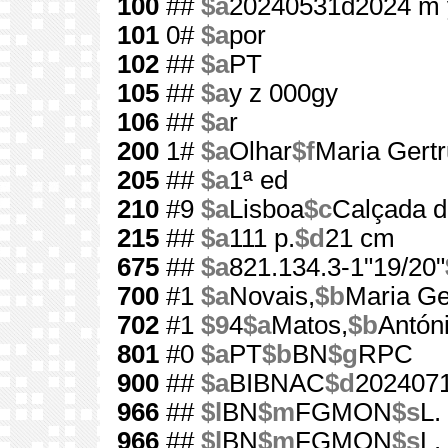
100
##
$a
20240531d2024 m 
101
0#
$a
por
102
##
$a
PT
105
##
$a
y z 000gy
106
##
$a
r
200
1#
$a
Olhar
$f
Maria Gert
205
##
$a
1ª ed
210
#9
$a
Lisboa
$c
Calçada d
215
##
$a
111 p.
$d
21 cm
675
##
$a
821.134.3-1"19/20"
700
#1
$a
Novais,
$b
Maria Ge
702
#1
$9
4
$a
Matos,
$b
Antón
801
#0
$a
PT
$b
BN
$g
RPC
900
##
$a
BIBNAC
$d
202407
966
##
$l
BN
$m
FGMON
$s
L.
966
##
$l
BN
$m
FGMON
$s
L.