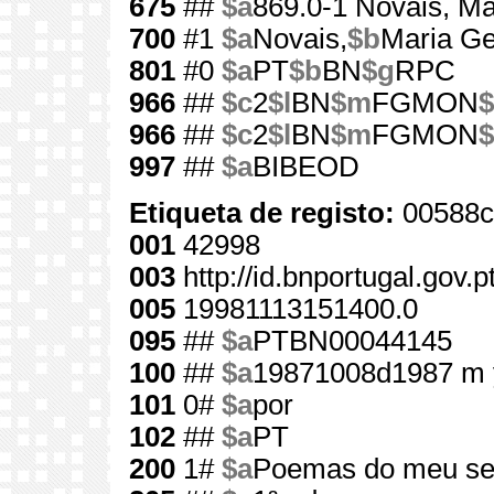
675
##
$a
869.0-1 Novais, Ma
700
#1
$a
Novais,
$b
Maria Ge
801
#0
$a
PT
$b
BN
$g
RPC
966
##
$c
2
$l
BN
$m
FGMON
$
966
##
$c
2
$l
BN
$m
FGMON
$
997
##
$a
BIBEOD
Etiqueta de registo:
00588c
001
42998
003
http://id.bnportugal.gov.
005
19981113151400.0
095
##
$a
PTBN00044145
100
##
$a
19871008d1987 m 
101
0#
$a
por
102
##
$a
PT
200
1#
$a
Poemas do meu sen