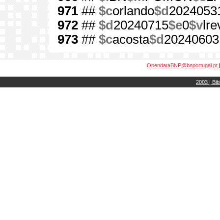
971
##
$c
orlando
$d
2024053
972
##
$d
20240715
$e
0
$v
lre
973
##
$c
acosta
$d
20240603
OpendataBNP@bnportugal.pt
2003 | Bib