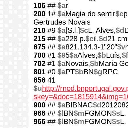
106
##
$a
r
200
1#
$a
Magia do sentir
$e
p
Gertrudes Novais
210
#9
$a
[S.l.]
$c
L. Alves,
$d
D
215
##
$a
228 p.
$c
il.
$d
21 cm
675
##
$a
821.134.3-1"20"
$v
700
#1
$9
5
$a
Alves,
$b
Luís,
$
702
#1
$a
Novais,
$b
Maria Ge
801
#0
$a
PT
$b
BN
$g
RPC
856
41
$u
http://rnod.bnportugal.go
skey=&doc=1815914&img=1
900
##
$a
BIBNAC
$d
201208
966
##
$l
BN
$m
FGMON
$s
L.
966
##
$l
BN
$m
FGMON
$s
L.