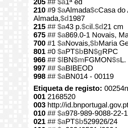
205
##
$a
1ª ed
210
#9
$a
Almada
$c
Casa do 
Almada,
$d
1987
215
##
$a
43 p.
$c
il.
$d
21 cm
675
##
$a
869.0-1 Novais, Ma
700
#1
$a
Novais,
$b
Maria Ge
801
#0
$a
PT
$b
BN
$g
RPC
966
##
$l
BN
$m
FGMON
$s
L.
997
##
$a
BIBEOD
998
##
$a
BN014 - 00119
Etiqueta de registo:
00254n
001
2168520
003
http://id.bnportugal.gov.
010
##
$a
978-989-9088-22-1
021
##
$a
PT
$b
529926/24