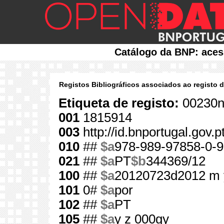
Catálogo da BNP: aces
Registos Bibliográficos associados ao registo 
Etiqueta de registo:
00230n
001
1815914
003
http://id.bnportugal.gov.
010
##
$a
978-989-97858-0-9
021
##
$a
PT
$b
344369/12
100
##
$a
20120723d2012 m 
101
0#
$a
por
102
##
$a
PT
105
##
$a
y z 000gy