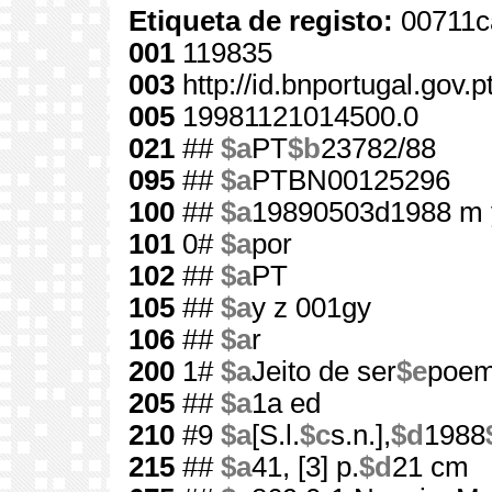
Etiqueta de registo:
00711c
001
119835
003
http://id.bnportugal.gov.
005
19981121014500.0
021
##
$a
PT
$b
23782/88
095
##
$a
PTBN00125296
100
##
$a
19890503d1988 m 
101
0#
$a
por
102
##
$a
PT
105
##
$a
y z 001gy
106
##
$a
r
200
1#
$a
Jeito de ser
$e
poe
205
##
$a
1a ed
210
#9
$a
[S.l.
$c
s.n.],
$d
1988
215
##
$a
41, [3] p.
$d
21 cm