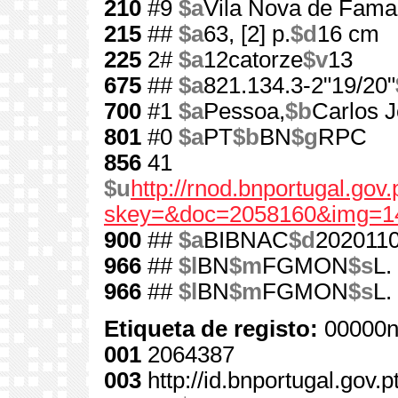
210
#9
$a
Vila Nova de Fama
215
##
$a
63, [2] p.
$d
16 cm
225
2#
$a
12catorze
$v
13
675
##
$a
821.134.3-2"19/20"
700
#1
$a
Pessoa,
$b
Carlos J
801
#0
$a
PT
$b
BN
$g
RPC
856
41
$u
http://rnod.bnportugal.go
skey=&doc=2058160&img=1
900
##
$a
BIBNAC
$d
202011
966
##
$l
BN
$m
FGMON
$s
L.
966
##
$l
BN
$m
FGMON
$s
L.
Etiqueta de registo:
00000n
001
2064387
003
http://id.bnportugal.gov.