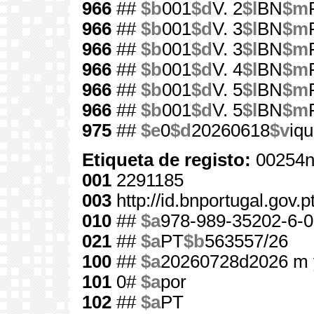
966
##
$b
001
$d
V. 2
$l
BN
$m
966
##
$b
001
$d
V. 3
$l
BN
$m
966
##
$b
001
$d
V. 3
$l
BN
$m
966
##
$b
001
$d
V. 4
$l
BN
$m
966
##
$b
001
$d
V. 5
$l
BN
$m
966
##
$b
001
$d
V. 5
$l
BN
$m
975
##
$e
0
$d
20260618
$v
iqu
Etiqueta de registo:
00254n
001
2291185
003
http://id.bnportugal.gov.
010
##
$a
978-989-35202-6-0
021
##
$a
PT
$b
563557/26
100
##
$a
20260728d2026 m 
101
0#
$a
por
102
##
$a
PT