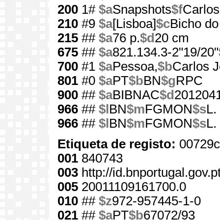
200
1#
$a
Snapshots
$f
Carlos
210
#9
$a
[Lisboa]
$c
Bicho do
215
##
$a
76 p.
$d
20 cm
675
##
$a
821.134.3-2"19/20"
700
#1
$a
Pessoa,
$b
Carlos J
801
#0
$a
PT
$b
BN
$g
RPC
900
##
$a
BIBNAC
$d
201204
966
##
$l
BN
$m
FGMON
$s
L.
966
##
$l
BN
$m
FGMON
$s
L.
Etiqueta de registo:
00729c
001
840743
003
http://id.bnportugal.gov.
005
20011109161700.0
010
##
$z
972-957445-1-0
021
##
$a
PT
$b
67072/93