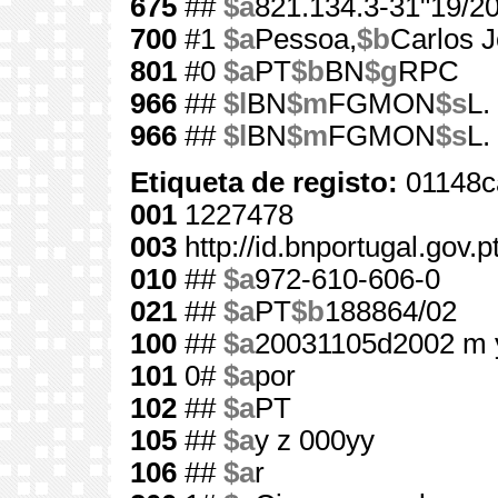
675
##
$a
821.134.3-31"19/20
700
#1
$a
Pessoa,
$b
Carlos J
801
#0
$a
PT
$b
BN
$g
RPC
966
##
$l
BN
$m
FGMON
$s
L.
966
##
$l
BN
$m
FGMON
$s
L.
Etiqueta de registo:
01148c
001
1227478
003
http://id.bnportugal.gov.
010
##
$a
972-610-606-0
021
##
$a
PT
$b
188864/02
100
##
$a
20031105d2002 m 
101
0#
$a
por
102
##
$a
PT
105
##
$a
y z 000yy
106
##
$a
r