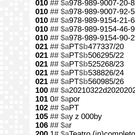
010
##
$a
978-989-9007-20-8
010
##
$a
978-989-9007-92-5
010
##
$a
978-989-9154-21-6
010
##
$a
978-989-9154-46-9
010
##
$a
978-989-9154-90-2
021
##
$a
PT
$b
477337/20
021
##
$a
PT
$b
506295/22
021
##
$a
PT
$b
525268/23
021
##
$a
PT
$b
538826/24
021
##
$a
PT
$b
560985/26
100
##
$a
20210322d202020
101
0#
$a
por
102
##
$a
PT
105
##
$a
y z 000by
106
##
$a
r
200
1#
$a
Teatro (in)complet