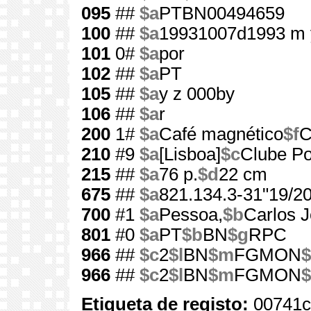
095
##
$a
PTBN00494659
100
##
$a
19931007d1993 m 
101
0#
$a
por
102
##
$a
PT
105
##
$a
y z 000by
106
##
$a
r
200
1#
$a
Café magnético
$f
C
210
#9
$a
[Lisboa]
$c
Clube Po
215
##
$a
76 p.
$d
22 cm
675
##
$a
821.134.3-31"19/20
700
#1
$a
Pessoa,
$b
Carlos J
801
#0
$a
PT
$b
BN
$g
RPC
966
##
$c
2
$l
BN
$m
FGMON
$
966
##
$c
2
$l
BN
$m
FGMON
$
Etiqueta de registo:
00741c