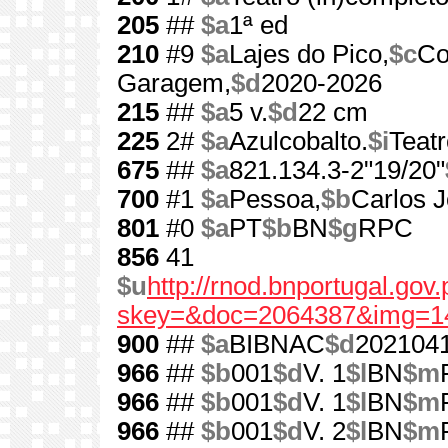
205
##
$a
1ª ed
210
#9
$a
Lajes do Pico,
$c
Co
Garagem,
$d
2020-2026
215
##
$a
5 v.
$d
22 cm
225
2#
$a
Azulcobalto.
$i
Teat
675
##
$a
821.134.3-2"19/20"
700
#1
$a
Pessoa,
$b
Carlos J
801
#0
$a
PT
$b
BN
$g
RPC
856
41
$u
http://rnod.bnportugal.go
skey=&doc=2064387&img=1
900
##
$a
BIBNAC
$d
202104
966
##
$b
001
$d
V. 1
$l
BN
$m
966
##
$b
001
$d
V. 1
$l
BN
$m
966
##
$b
001
$d
V. 2
$l
BN
$m