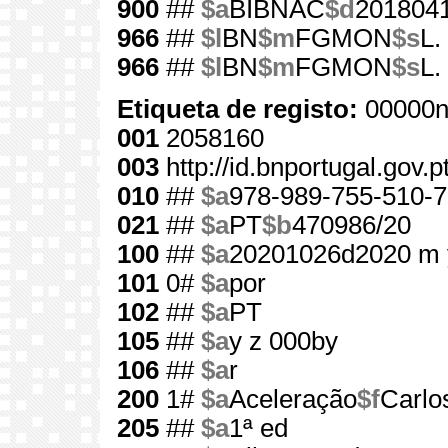
900
##
$a
BIBNAC
$d
201804
966
##
$l
BN
$m
FGMON
$s
L.
966
##
$l
BN
$m
FGMON
$s
L.
Etiqueta de registo:
00000n
001
2058160
003
http://id.bnportugal.gov.
010
##
$a
978-989-755-510-7
021
##
$a
PT
$b
470986/20
100
##
$a
20201026d2020 m 
101
0#
$a
por
102
##
$a
PT
105
##
$a
y z 000by
106
##
$a
r
200
1#
$a
Aceleração
$f
Carlo
205
##
$a
1ª ed