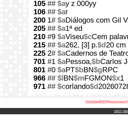
105
##
$a
y z 000yy
106
##
$a
r
200
1#
$a
Diálogos com Gil V
205
##
$a
1ª ed
210
#9
$a
Viseu
$c
Cem palav
215
##
$a
262, [3] p.
$d
20 cm
225
2#
$a
Cadernos de Teatr
701
#1
$a
Pessoa,
$b
Carlos J
801
#0
$a
PT
$b
BN
$g
RPC
966
##
$l
BN
$m
FGMON
$x
1
971
##
$c
orlando
$d
2026072
OpendataBNP@bnportugal.pt
2003 | Bib