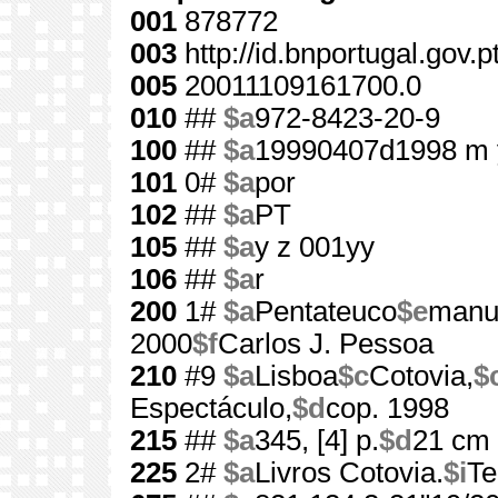
001
878772
003
http://id.bnportugal.gov.
005
20011109161700.0
010
##
$a
972-8423-20-9
100
##
$a
19990407d1998 m 
101
0#
$a
por
102
##
$a
PT
105
##
$a
y z 001yy
106
##
$a
r
200
1#
$a
Pentateuco
$e
manua
2000
$f
Carlos J. Pessoa
210
#9
$a
Lisboa
$c
Cotovia,
$
Espectáculo,
$d
cop. 1998
215
##
$a
345, [4] p.
$d
21 cm
225
2#
$a
Livros Cotovia.
$i
Te