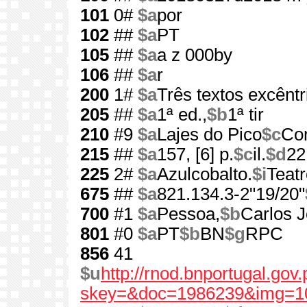
101
0#
$a
por
102
##
$a
PT
105
##
$a
a z 000by
106
##
$a
r
200
1#
$a
Três textos excêntr
205
##
$a
1ª ed.,
$b
1ª tir
210
#9
$a
Lajes do Pico
$c
Com
215
##
$a
157, [6] p.
$c
il.
$d
22
225
2#
$a
Azulcobalto.
$i
Teat
675
##
$a
821.134.3-2"19/20"
700
#1
$a
Pessoa,
$b
Carlos J
801
#0
$a
PT
$b
BN
$g
RPC
856
41
$u
http://rnod.bnportugal.go
skey=&doc=1986239&img=1