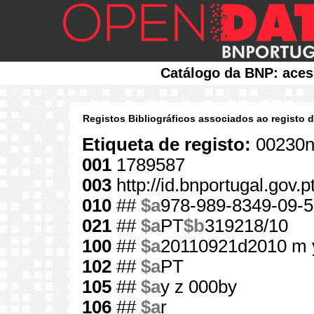
Catálogo da BNP: aces
Registos Bibliográficos associados ao registo 
Etiqueta de registo:
00230n
001
1789587
003
http://id.bnportugal.gov.
010
##
$a
978-989-8349-09-5
021
##
$a
PT
$b
319218/10
100
##
$a
20110921d2010 m 
102
##
$a
PT
105
##
$a
y z 000by
106
##
$a
r