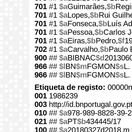
701
#1
$a
Guimarães,
$b
Regi
701
#1
$a
Lopes,
$b
Rui Guil
701
#1
$a
Fonseca,
$b
Luís Ad
701
#1
$a
Pessoa,
$b
Carlos J
701
#1
$a
Eiras,
$b
Pedro,
$f
1
702
#1
$a
Carvalho,
$b
Paulo 
900
##
$a
BIBNAC
$d
201306
966
##
$l
BN
$m
FGMON
$s
L.
966
##
$l
BN
$m
FGMON
$s
L.
Etiqueta de registo:
00000n
001
1986239
003
http://id.bnportugal.gov.
010
##
$a
978-989-8828-39-2
021
##
$a
PT
$b
434445/17
100
##
$a
20180327d2018 m 