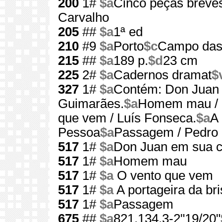
200
1#
$a
Cinco peças breve
Carvalho
205
##
$a
1ª ed
210
#9
$a
Porto
$c
Campo das 
215
##
$a
189 p.
$d
23 cm
225
2#
$a
Cadernos dramat
$
327
1#
$a
Contém: Don Juan 
Guimarães.
$a
Homem mau / R
que vem / Luís Fonseca.
$a
A 
Pessoa
$a
Passagem / Pedro 
517
1#
$a
Don Juan em sua 
517
1#
$a
Homem mau
517
1#
$a
O vento que vem
517
1#
$a
A portageira da bri
517
1#
$a
Passagem
675
##
$a
821.134.3-2"19/20"