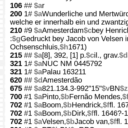
106
##
$a
r
200
1#
$a
Wunderliche und Mertwürd
welche er innerhalb ein und zwantzig
210
#9
$a
Amesterdam
$c
bey Henric
:
$g
Gedruckt bey Jacob von Velsen i
Ochsenschluis,
$h
1671)
215
##
$a
[8], 392, [1] p.
$c
il., grav.
$d
321
1#
$a
NUC NM 0445792
321
1#
$a
Palau 163211
620
##
$d
Amesterdão
675
##
$a
821.134.3-992"15"
$v
BN
$z
700
#1
$a
Pinto,
$b
Fernão Mendes,
$
702
#1
$a
Boom,
$b
Hendrick,
$f
fl. 1
702
#1
$a
Boom,
$b
Dirk,
$f
fl. 1646?-
702
#1
$a
Velsen,
$b
Jacob van,
$f
fl.