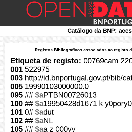
Catálogo da BNP: aces
Registos Bibliográficos associados ao registo 
Etiqueta de registo:
00769cam 220
001
522975
003
http://id.bnportugal.gov.pt/bib/
005
19990103000000.0
095
##
$a
PTBN00726013
100
##
$a
19950428d1671 k y0pory0
101
0#
$a
dut
102
##
$a
NL
105
##
$a
a z 000yy