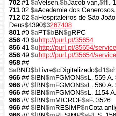
702
#1
$a
Velsen,
$b
Jacob van,
$f
fl.
711
02
$a
Academia dos Generosos,
712
02
$a
Hospitaleiros de São João
Deus
$4
390
$3
267408
801
#0
$a
PT
$b
BN
$g
RPC
856
40
$u
http://purl.pt/35654
856
41
$u
http://purl.pt/35654/servi
856
49
$u
http://purl.pt/35654/servic
958
##
$a
BND
$b
Livre
$c
Digitalizado
$d
1
$e
966
##
$l
BN
$m
FGMON
$s
L. 559 A.
966
##
$l
BN
$m
FGMON
$s
L. 560 A.
966
##
$l
BN
$m
FGMON
$s
L. 1154 A
966
##
$l
BN
$m
MICROF
$s
F. 3526
966
##
$l
BN
$m
RESIMP
$n
Cota anti
966
##
$l
BN
$m
RESIMP
$s
RES. 156