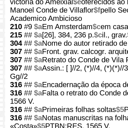
victoria do Ameixial
$e
oferecidos ao
Manoel Conde de Villaflor
$f
pello Se
Academico Ambicioso
210
#9
$a
Em Amsterdam
$c
em casa
215
##
$a
[26], 384, 236 p.
$c
il., grav.
304
##
$a
Nome do autor retirado de 
307
##
$a
Front. grav. calcogr. arqui
307
##
$a
Retrato do Conde de Vila Fl
307
##
$a
Assin.: [ ]//2, (*)//4, (*)(*)
Gg//2
316
##
$a
Encadernação da época de
316
##
$a
Falta o retrato do Conde d
1566 V.
316
##
$a
Primeiras folhas soltas
$5
P
316
##
$a
Notas manuscritas na folh
«Costa»
$5
PTBN:RES. 1565 V.