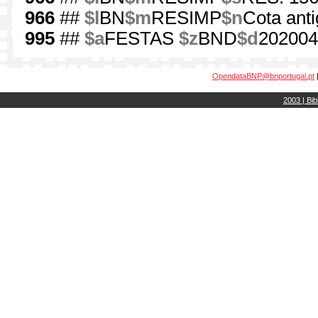
966
##
$l
BN
$m
RESIMP
$n
Cota anti
995
##
$a
FESTAS
$z
BND
$d
202004
OpendataBNP@bnportugal.pt
2003 | Bib