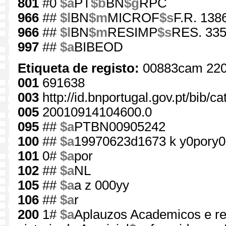
801
#0
$a
PT
$b
BN
$g
RPC
966
##
$l
BN
$m
MICROF
$s
F.R. 138
966
##
$l
BN
$m
RESIMP
$s
RES. 335
997
##
$a
BIBEOD
Etiqueta de registo:
00883cam 220
001
691638
003
http://id.bnportugal.gov.pt/bib/
005
20010914104600.0
095
##
$a
PTBN00905242
100
##
$a
19970623d1673 k y0pory0
101
0#
$a
por
102
##
$a
NL
105
##
$a
a z 000yy
106
##
$a
r
200
1#
$a
Aplauzos Academicos e rel