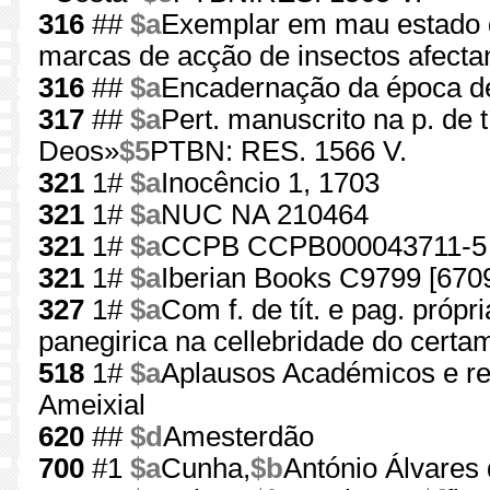
316
##
$a
Exemplar em mau estado d
marcas de acção de insectos afecta
316
##
$a
Encadernação da época d
317
##
$a
Pert. manuscrito na p. de t
Deos»
$5
PTBN: RES. 1566 V.
321
1#
$a
Inocêncio 1, 1703
321
1#
$a
NUC NA 210464
321
1#
$a
CCPB CCPB000043711-5
321
1#
$a
Iberian Books C9799 [670
327
1#
$a
Com f. de tít. e pag. próp
panegirica na cellebridade do certam
518
1#
$a
Aplausos Académicos e rel
Ameixial
620
##
$d
Amesterdão
700
#1
$a
Cunha,
$b
António Álvares 