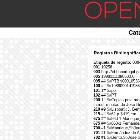
Cat
Registos Bibliográfi
Etiqueta de registo:
008
001
10258
003
http://id.bnportugal.g
005
19981111090500.0
095
##
$a
PTBN00010536
100
##
$a
19860901d1986
101
1#
$a
por
102
##
$a
PT
200
1#
$a
Coplas pela mor
introd. e notas de José B
210
#9
$a
Lisboa
$c
J. Ben
215
##
$a
62 p.
$d
19 cm
675
##
$a
860-1 Manrique,
675
##
$a
860-1 Fernánde
700
#1
$a
Manrique,
$b
Jor
701
#1
$a
Fernández de A
702
#1
$a
Bento,
$b
José,
$