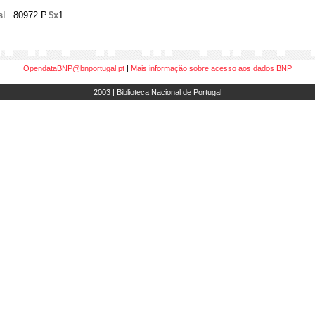
s
L. 80972 P.
$x
1
OpendataBNP@bnportugal.pt
|
Mais informação sobre acesso aos dados BNP
2003 | Biblioteca Nacional de Portugal