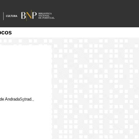
ocos
de Andrada
$g
trad.,