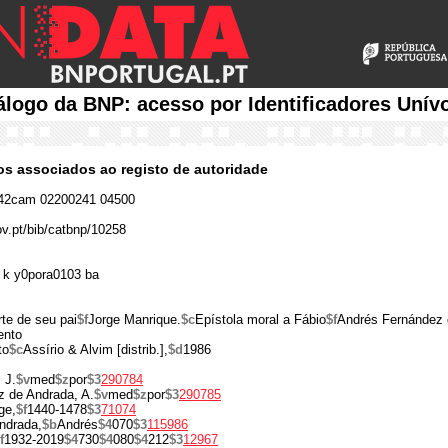
álogo da BNP: acesso por Identificadores Unív
cos associados ao registo de autoridade
42cam 02200241 04500
ov.pt/bib/catbnp/10258
 k y0pora0103 ba
te de seu pai
$f
Jorge Manrique.
$c
Epístola moral a Fábio
$f
Andrés Fernández 
ento
to
$c
Assírio & Alvim [distrib.],
$d
1986
 J.
$v
med
$z
por
$3
290784
z de Andrada, A.
$v
med
$z
por
$3
290785
ge,
$f
1440-1478
$3
71074
ndrada,
$b
Andrés
$4
070
$3
115986
f
1932-2019
$4
730
$4
080
$4
212
$3
12967