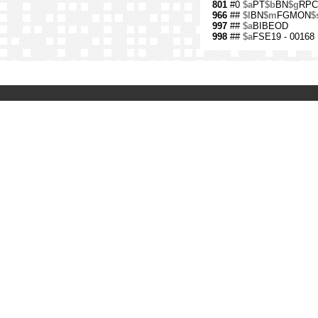
801
#0
$a
PT
$b
BN
$g
RPC
966
##
$l
BN
$m
FGMON
$
997
##
$a
BIBEOD
998
##
$a
FSE19 - 00168