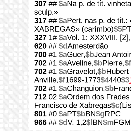
307
##
$a
Na p. de tít. vinhet
sculp.»
317
##
$a
Pert. nas p. de tí
XABREGAS» (carimbo)
$5
PT
327
1#
$a
Vol. 1: XXXVIII, [2],
620
##
$d
Amesterdão
700
#1
$a
Guer,
$b
Jean Antoi
702
#1
$a
Aveline,
$b
Pierre,
$
702
#1
$a
Gravelot,
$b
Hubert 
Anville,
$f
1699-1773
$4
440
$3
702
#1
$a
Changuion,
$b
Franç
712
02
$a
Ordem dos Frades
Francisco de Xabregas
$c
(Li
801
#0
$a
PT
$b
BN
$g
RPC
966
##
$d
V. 1,2
$l
BN
$m
FGM