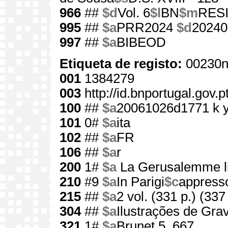
966
##
$d
Vol. 6
$l
BN
$m
RES
995
##
$a
PRR2024
$d
20240
997
##
$a
BIBEOD
Etiqueta de registo:
00230n
001
1384279
003
http://id.bnportugal.gov.
100
##
$a
20061026d1771 k 
101
0#
$a
ita
102
##
$a
FR
106
##
$a
r
200
1#
$a
La Gerusalemme li
210
#9
$a
In Parigi
$c
appresso
215
##
$a
2 vol. (331 p.) (337
304
##
$a
Ilustrações de Grav
321
1#
$a
Brunet 5, 667