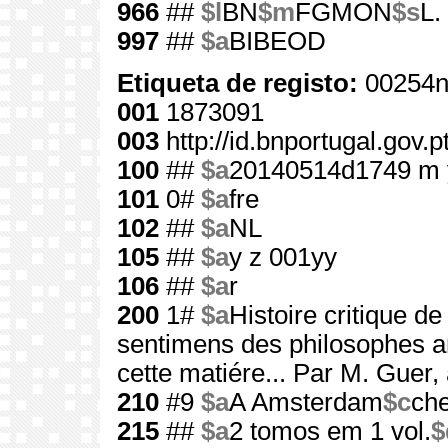
966
##
$l
BN
$m
FGMON
$s
L.
997
##
$a
BIBEOD
Etiqueta de registo:
00254n
001
1873091
003
http://id.bnportugal.gov.
100
##
$a
20140514d1749 m 
101
0#
$a
fre
102
##
$a
NL
105
##
$a
y z 001yy
106
##
$a
r
200
1#
$a
Histoire critique d
sentimens des philosophes a
cette matiére... Par M. Guer
210
#9
$a
A Amsterdam
$c
ch
215
##
$a
2 tomos em 1 vol.
$