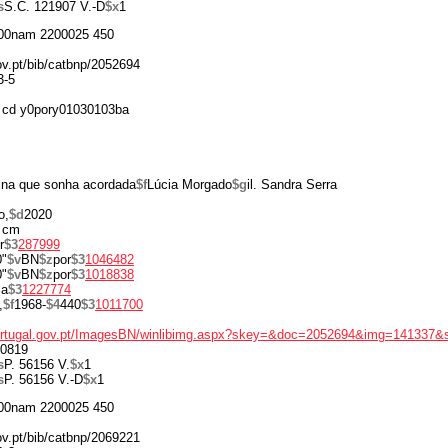
s
S.C. 121907 V.-D
$x
1
00nam 2200025 450
gov.pt/bib/catbnp/2052694
3-5
 cd y0pory01030103ba
ina que sonha acordada
$f
Lúcia Morgado
$g
il. Sandra Serra
o,
$d
2020
 cm
r
$3
287999
0"
$v
BN
$z
por
$3
1046482
0"
$v
BN
$z
por
$3
1018838
ia
$3
1227774
,
$f
1968-
$4
440
$3
1011700
portugal.gov.pt/ImagesBN/winlibimg.aspx?skey=&doc=2052694&img=141337&
0819
s
P. 56156 V.
$x
1
s
P. 56156 V.-D
$x
1
00nam 2200025 450
gov.pt/bib/catbnp/2069221