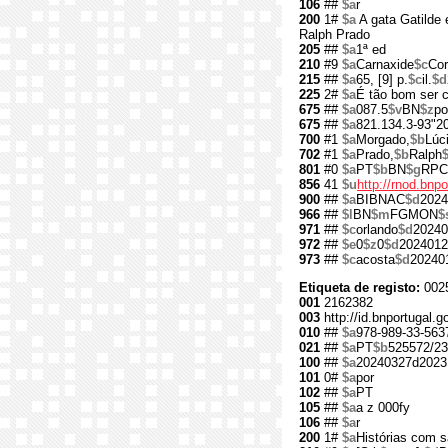
106
##
$a
r
200
1#
$a
A gata Gatilde 
Ralph Prado
205
##
$a
1ª ed
210
#9
$a
Carnaxide
$c
Cor
215
##
$a
65, [9] p.
$c
il.
$d
225
2#
$a
É tão bom ser c
675
##
$a
087.5
$v
BN
$z
po
675
##
$a
821.134.3-93"2
700
#1
$a
Morgado,
$b
Lúc
702
#1
$a
Prado,
$b
Ralph
801
#0
$a
PT
$b
BN
$g
RPC
856
41
$u
http://rnod.bn
900
##
$a
BIBNAC
$d
2024
966
##
$l
BN
$m
FGMON
$
971
##
$c
orlando
$d
20240
972
##
$e
0
$z
0
$d
2024012
973
##
$c
acosta
$d
20240
Etiqueta de registo:
002
001
2162382
003
http://id.bnportugal.
010
##
$a
978-989-33-563
021
##
$a
PT
$b
525572/23
100
##
$a
20240327d2023
101
0#
$a
por
102
##
$a
PT
105
##
$a
a z 000fy
106
##
$a
r
200
1#
$a
Histórias com 