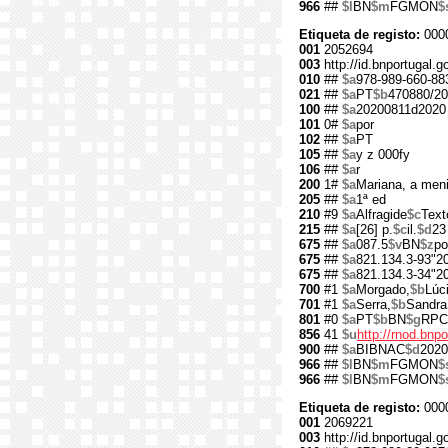
966
##
$l
BN
$m
FGMON
$
Etiqueta de registo:
000
001
2052694
003
http://id.bnportugal.
010
##
$a
978-989-660-88
021
##
$a
PT
$b
470880/20
100
##
$a
20200811d2020
101
0#
$a
por
102
##
$a
PT
105
##
$a
y z 000fy
106
##
$a
r
200
1#
$a
Mariana, a men
205
##
$a
1ª ed
210
#9
$a
Alfragide
$c
Text
215
##
$a
[26] p.
$c
il.
$d
23
675
##
$a
087.5
$v
BN
$z
po
675
##
$a
821.134.3-93"2
675
##
$a
821.134.3-34"2
700
#1
$a
Morgado,
$b
Lúc
701
#1
$a
Serra,
$b
Sandra
801
#0
$a
PT
$b
BN
$g
RPC
856
41
$u
http://rnod.bn
900
##
$a
BIBNAC
$d
2020
966
##
$l
BN
$m
FGMON
$
966
##
$l
BN
$m
FGMON
$
Etiqueta de registo:
000
001
2069221
003
http://id.bnportugal.