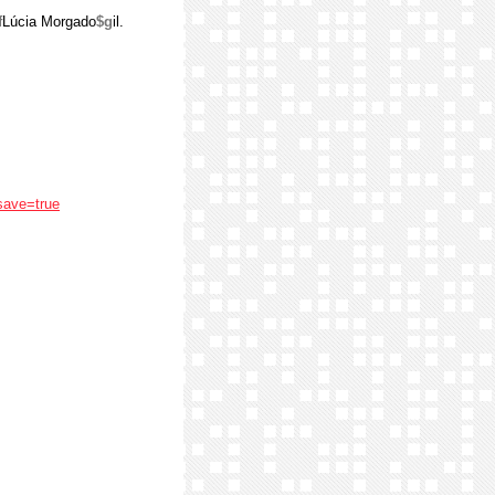
f
Lúcia Morgado
$g
il.
save=true