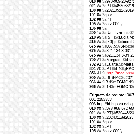
010
##
$a
978-989-20-927
021
##
$a
PT
$b
453066/19
100
##
$a
20210512d2019
101
0#
$a
por
102
##
$a
PT
105
##
$a
a z 000fy
106
##
$a
r
200
1#
$a
Um livro feliz
$f
210
#9
$a
[S.l.]
$c
Lúcia M
215
##
$a
[49] p.
$c
todo il.
675
##
$a
087.5
$v
BN
$z
po
675
##
$a
821.134.3-93"2
675
##
$a
821.134.3-34"2
700
#1
$a
Morgado,
$b
Lúc
702
#1
$a
Duarte,
$b
Marta
801
#0
$a
PT
$b
BN
$g
RPC
856
41
$u
http://rnod.bn
900
##
$a
BIBNAC
$d
2021
966
##
$l
BN
$m
FGMON
$
966
##
$l
BN
$m
FGMON
$
Etiqueta de registo:
002
001
2153383
003
http://id.bnportugal.
010
##
$a
978-989-572-65
021
##
$a
PT
$b
520443/23
100
##
$a
20240118d2023
101
0#
$a
por
102
##
$a
PT
105
##
$a
a z 000fy