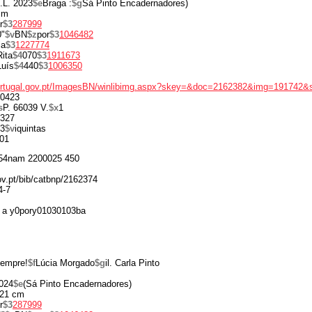
.L. 2023
$e
Braga :
$g
Sá Pinto Encadernadores)
cm
r
$3
287999
0"
$v
BN
$z
por
$3
1046482
ia
$3
1227774
Rita
$4
070
$3
1911673
Luís
$4
440
$3
1006350
portugal.gov.pt/ImagesBN/winlibimg.aspx?skey=&doc=2162382&img=191742&
0423
s
P. 66039 V.
$x
1
327
3
$v
iquintas
01
54nam 2200025 450
gov.pt/bib/catbnp/2162374
4-7
 a y0pory01030103ba
sempre!
$f
Lúcia Morgado
$g
il. Carla Pinto
024
$e
(Sá Pinto Encadernadores)
21 cm
r
$3
287999