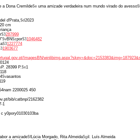
e a Dona Cremilde
$e
uma amizade verdadeira num mundo virado do avesso
$
del d'Prata,
$d
2023
20 cm
riança
r
$3
287999
0"
$v
BN
$z
por
$3
1046482
ia
$3
1227774
$3
1903677
portugal.gov.pt/ImagesBN/winlibimg.aspx?skey=&doc=2153383&img=187923&
0124
s
P. 28399 P.
$x
1
118
4
$v
asantos
119
54nam 2200025 450
gov.pt/bib/catbnp/2162382
7-1
 c y0pory01030103ba
sabor a amizade
$f
Lúcia Morgado, Rita Almeida
$g
il. Luís Almeida