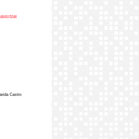
save=true
arida Castro