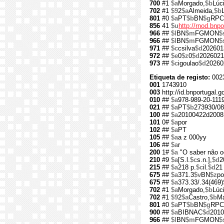
700
#1
$a
Morgado,
$b
Lúc
702
#1
$9
2
$a
Almeida,
$b
801
#0
$a
PT
$b
BN
$g
RPC
856
41
$u
http://rnod.bn
966
##
$l
BN
$m
FGMON
$
966
##
$l
BN
$m
FGMON
$
971
##
$c
csilva
$d
202601
972
##
$e
0
$z
0
$d
2026021
973
##
$c
igoulao
$d
20260
Etiqueta de registo:
002
001
1743910
003
http://id.bnportugal.
010
##
$a
978-989-20-111
021
##
$a
PT
$b
273930/08
100
##
$a
20100422d2008
101
0#
$a
por
102
##
$a
PT
105
##
$a
a z 000yy
106
##
$a
r
200
1#
$a
"O saber não o
210
#9
$a
[S.l.
$c
s.n.],
$d
2
215
##
$a
218 p.
$c
il.
$d
21
675
##
$a
371.3
$v
BN
$z
po
675
##
$a
373.33/.34(469)
702
#1
$a
Morgado,
$b
Lúc
702
#1
$9
2
$a
Castro,
$b
Ma
801
#0
$a
PT
$b
BN
$g
RPC
900
##
$a
BIBNAC
$d
2010
966
##
$l
BN
$m
FGMON
$