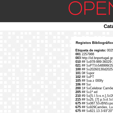
Cat
Registos Bibliográfi
Etiqueta de registo:
002
001
2257988
003
http://id.bnportugal.
010
##
$a
978-989-36029-
021
##
$a
PT
$b
548999/25
100
##
$a
20260130d2025
101
0#
$a
por
102
##
$a
PT
105
##
$a
a z 000fy
106
##
$a
r
200
1#
$a
Celebrar Camõ
205
##
$a
1ª ed
210
#9
$a
[S.l.
$c
s.n.],
$d
2
215
##
$a
25, [7] p.
$c
il.
$d
675
##
$a
087.5
$v
BN
$z
po
675
##
$a
929Camões, Luí
675
##
$a
821.13.3-93"20"