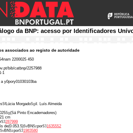
álogo da BNP: acesso por Identificadores Unív
cos associados ao registo de autoridade
54nam 2200025 450
gov.pt/bib/catbnp/2257988
1-1
 a y0pory01030103ba
es
$f
Lúcia Morgado
$g
il. Luís Almeida
025
$g
(Sá Pinto Encadernadores)
21 cm
r
$3
287999
s de(0.053.5)
$v
BN
$z
por
$3
1635552
$v
BN
$z
por
$3
1983580