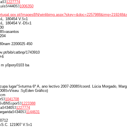
ia
$3
1227774
Luís
$4
440
$3
1006350
portugal.gov.pt/ImagesBN/winlibimg.aspx?skey=&doc=2257988&img=219248&
s
L. 180454 V.
$x
1
s
L. 180454 V.-D
$x
1
30
8
$v
asantos
204
30nam 2200025 450
gov.pt/bib/catbnp/1743910
9-6
 m y0pory0103 ba
cupa lugar"
$e
turma 6º A, ano lectivo 2007-2008
$f
coord. Lúcia Morgado, Marg
008
$e
Viseu :
$g
Eden Gráfico)
 cm
r
$3
1041708
$v
BN
$z
por
$3
1223388
ia
$4
340
$3
1227774
rgarida
$4
340
$3
1144631
0712
s
S.C. 121907 V.
$x
1