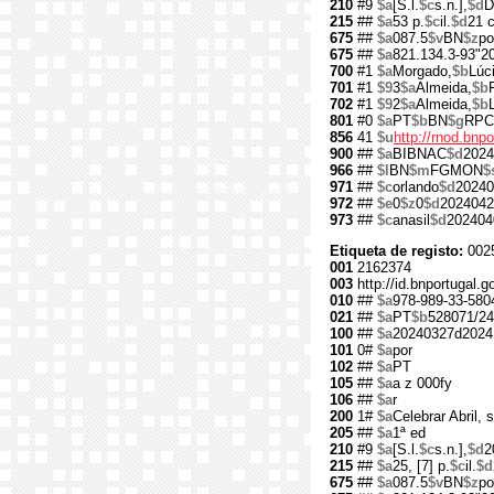
210
#9
$a
[S.l.
$c
s.n.],
$d
D
215
##
$a
53 p.
$c
il.
$d
21 
675
##
$a
087.5
$v
BN
$z
po
675
##
$a
821.134.3-93"2
700
#1
$a
Morgado,
$b
Lúc
701
#1
$9
3
$a
Almeida,
$b
702
#1
$9
2
$a
Almeida,
$b
801
#0
$a
PT
$b
BN
$g
RPC
856
41
$u
http://rnod.bn
900
##
$a
BIBNAC
$d
2024
966
##
$l
BN
$m
FGMON
$
971
##
$c
orlando
$d
20240
972
##
$e
0
$z
0
$d
2024042
973
##
$c
anasil
$d
202404
Etiqueta de registo:
002
001
2162374
003
http://id.bnportugal.
010
##
$a
978-989-33-580
021
##
$a
PT
$b
528071/24
100
##
$a
20240327d2024
101
0#
$a
por
102
##
$a
PT
105
##
$a
a z 000fy
106
##
$a
r
200
1#
$a
Celebrar Abril, 
205
##
$a
1ª ed
210
#9
$a
[S.l.
$c
s.n.],
$d
2
215
##
$a
25, [7] p.
$c
il.
$d
675
##
$a
087.5
$v
BN
$z
po