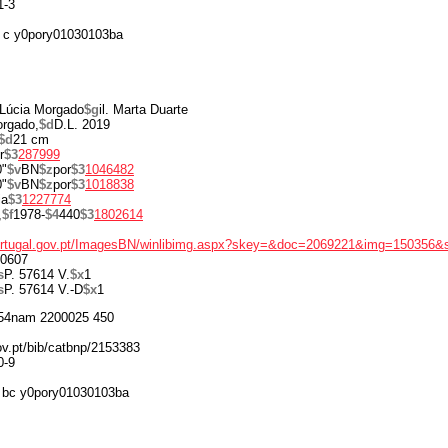
1-3
 c y0pory01030103ba
Lúcia Morgado
$g
il. Marta Duarte
orgado,
$d
D.L. 2019
$d
21 cm
r
$3
287999
0"
$v
BN
$z
por
$3
1046482
0"
$v
BN
$z
por
$3
1018838
ia
$3
1227774
,
$f
1978-
$4
440
$3
1802614
portugal.gov.pt/ImagesBN/winlibimg.aspx?skey=&doc=2069221&img=150356&
0607
s
P. 57614 V.
$x
1
s
P. 57614 V.-D
$x
1
54nam 2200025 450
gov.pt/bib/catbnp/2153383
0-9
 bc y0pory01030103ba