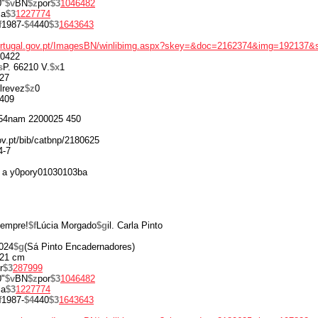
0"
$v
BN
$z
por
$3
1046482
ia
$3
1227774
f
1987-
$4
440
$3
1643643
portugal.gov.pt/ImagesBN/winlibimg.aspx?skey=&doc=2162374&img=192137&
0422
s
P. 66210 V.
$x
1
27
lrevez
$z
0
409
54nam 2200025 450
gov.pt/bib/catbnp/2180625
4-7
 a y0pory01030103ba
sempre!
$f
Lúcia Morgado
$g
il. Carla Pinto
024
$g
(Sá Pinto Encadernadores)
21 cm
r
$3
287999
0"
$v
BN
$z
por
$3
1046482
ia
$3
1227774
f
1987-
$4
440
$3
1643643