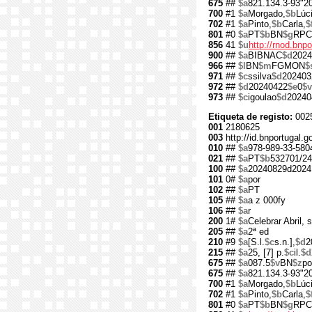
675
##
$a
821.134.3-93"2
700
#1
$a
Morgado,
$b
Lúc
702
#1
$a
Pinto,
$b
Carla,
$
801
#0
$a
PT
$b
BN
$g
RPC
856
41
$u
http://rnod.bn
900
##
$a
BIBNAC
$d
2024
966
##
$l
BN
$m
FGMON
$
971
##
$c
ssilva
$d
202403
972
##
$d
20240422
$e
0
$v
973
##
$c
igoulao
$d
20240
Etiqueta de registo:
002
001
2180625
003
http://id.bnportugal.
010
##
$a
978-989-33-580
021
##
$a
PT
$b
532701/24
100
##
$a
20240829d2024
101
0#
$a
por
102
##
$a
PT
105
##
$a
a z 000fy
106
##
$a
r
200
1#
$a
Celebrar Abril, 
205
##
$a
2ª ed
210
#9
$a
[S.l.
$c
s.n.],
$d
2
215
##
$a
25, [7] p.
$c
il.
$d
675
##
$a
087.5
$v
BN
$z
po
675
##
$a
821.134.3-93"2
700
#1
$a
Morgado,
$b
Lúc
702
#1
$a
Pinto,
$b
Carla,
$
801
#0
$a
PT
$b
BN
$g
RPC