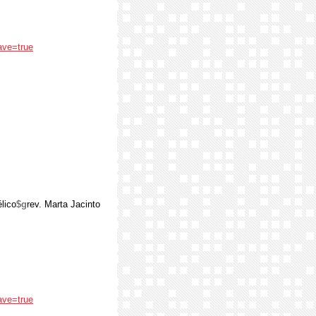
ave=true
lico
$g
rev. Marta Jacinto
ave=true