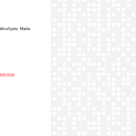
élico
$g
rev. Marta
ave=true