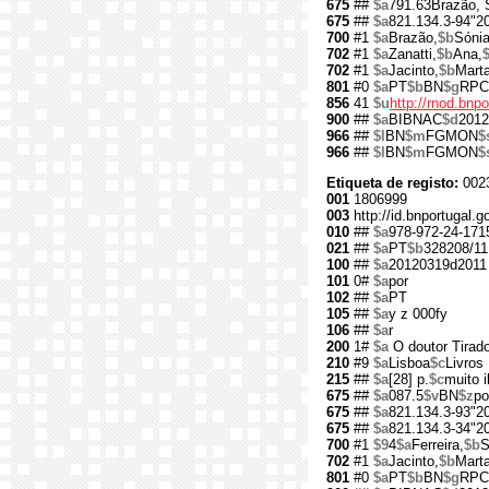
675
##
$a
791.63Brazão, 
675
##
$a
821.134.3-94"2
700
#1
$a
Brazão,
$b
Sónia
702
#1
$a
Zanatti,
$b
Ana,
$
702
#1
$a
Jacinto,
$b
Marta
801
#0
$a
PT
$b
BN
$g
RPC
856
41
$u
http://rnod.bn
900
##
$a
BIBNAC
$d
2012
966
##
$l
BN
$m
FGMON
$
966
##
$l
BN
$m
FGMON
$
Etiqueta de registo:
002
001
1806999
003
http://id.bnportugal.
010
##
$a
978-972-24-171
021
##
$a
PT
$b
328208/11
100
##
$a
20120319d2011 
101
0#
$a
por
102
##
$a
PT
105
##
$a
y z 000fy
106
##
$a
r
200
1#
$a
O doutor Tirad
210
#9
$a
Lisboa
$c
Livros
215
##
$a
[28] p.
$c
muito il
675
##
$a
087.5
$v
BN
$z
po
675
##
$a
821.134.3-93"2
675
##
$a
821.134.3-34"2
700
#1
$9
4
$a
Ferreira,
$b
S
702
#1
$a
Jacinto,
$b
Marta
801
#0
$a
PT
$b
BN
$g
RPC