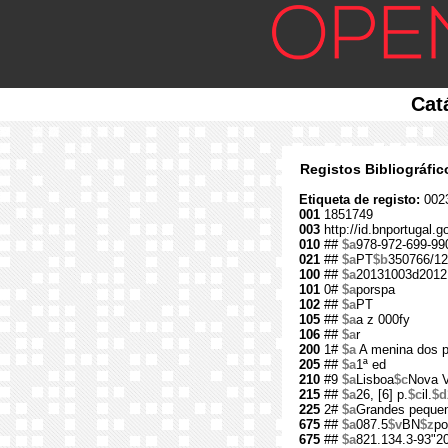
Cat
Registos Bibliográfi
Etiqueta de registo:
002
001
1851749
003
http://id.bnportugal.
010
##
$a
978-972-699-99
021
##
$a
PT
$b
350766/12
100
##
$a
20131003d2012
101
0#
$a
porspa
102
##
$a
PT
105
##
$a
a z 000fy
106
##
$a
r
200
1#
$a
A menina dos p
205
##
$a
1ª ed
210
#9
$a
Lisboa
$c
Nova 
215
##
$a
26, [6] p.
$c
il.
$d
225
2#
$a
Grandes peque
675
##
$a
087.5
$v
BN
$z
po
675
##
$a
821.134.3-93"2