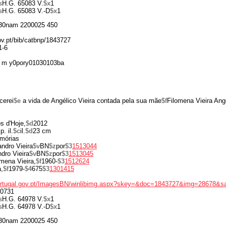
s
H.G. 65083 V.
$x
1
s
H.G. 65083 V.-D
$x
1
30nam 2200025 450
gov.pt/bib/catbnp/1843727
1-6
 m y0pory01030103ba
cerei
$e
a vida de Angélico Vieira contada pela sua mãe
$f
Filomena Vieira Ang
os d'Hoje,
$d
2012
p. il.
$c
il.
$d
23 cm
mórias
ndro Vieira
$v
BN
$z
por
$3
1513044
dro Vieira
$v
BN
$z
por
$3
1513045
omena Vieira,
$f
1960-
$3
1512624
,
$f
1979-
$4
675
$3
1301415
portugal.gov.pt/ImagesBN/winlibimg.aspx?skey=&doc=1843727&img=28678&s
0731
s
H.G. 64978 V.
$x
1
s
H.G. 64978 V.-D
$x
1
30nam 2200025 450