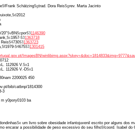
e
$f
Frank Schätzing
$g
trad. Dora Reis
$g
rev. Marta Jacinto
ixote,
$d
2012
m
a
/20"
$v
BN
$z
por
$3
1146390
ank,
$c
1957-
$3
1363718
 Reis
$4
730
$3
1363723
,
$f
1979-
$4
675
$3
1301415
portugal.gov.pt/ImagesBN/winlibimg.aspx?skey=&doc=1814833&img=9777&sa
0712
s
L. 112926 V.
$x
1
s
L. 112926 V.-D
$x
1
30nam 2200025 450
gov.pt/bib/catbnp/1814300
3-3
 m y0pory0103 ba
dondinhas
$e
um livro sobre obesidade infantojuvenil escrito por alguns dos m
mo encarar a possibilidade de peso excessivo do seu filho
$f
coord. Isabel do