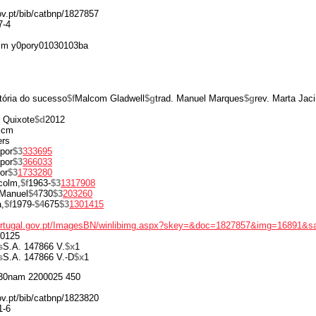
gov.pt/bib/catbnp/1827857
7-4
 m y0pory01030103ba
tória do sucesso
$f
Malcom Gladwell
$g
trad. Manuel Marques
$g
rev. Marta Jaci
 Quixote
$d
2012
 cm
ers
por
$3
333695
por
$3
366033
or
$3
1733280
colm,
$f
1963-
$3
1317908
Manuel
$4
730
$3
203260
,
$f
1979-
$4
675
$3
1301415
portugal.gov.pt/ImagesBN/winlibimg.aspx?skey=&doc=1827857&img=16891&s
0125
s
S.A. 147866 V.
$x
1
s
S.A. 147866 V.-D
$x
1
30nam 2200025 450
gov.pt/bib/catbnp/1823820
1-6