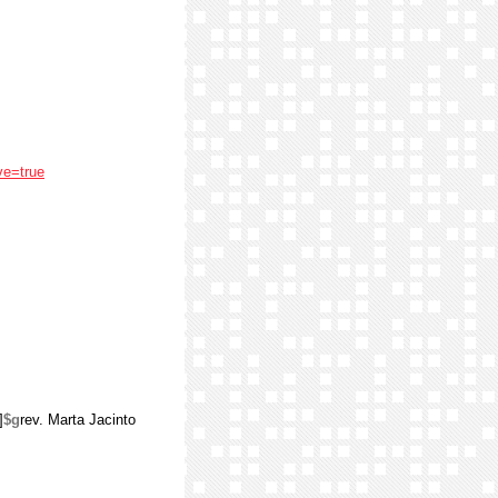
ve=true
]
$g
rev. Marta Jacinto