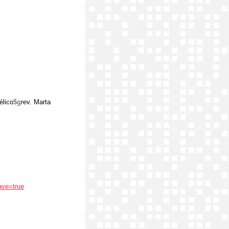
élico
$g
rev. Marta
ave=true