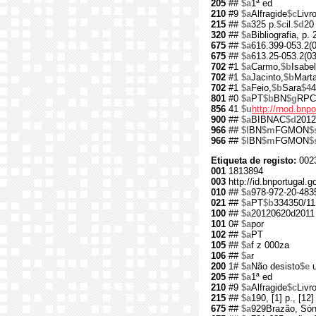
205
##
$a
1ª ed
210
#9
$a
Alfragide
$c
Livr
215
##
$a
325 p.
$c
il.
$d
20
320
##
$a
Bibliografia, p.
675
##
$a
616.399-053.2(
675
##
$a
613.25-053.2(03
702
#1
$a
Carmo,
$b
Isabel
702
#1
$a
Jacinto,
$b
Marta
702
#1
$a
Feio,
$b
Sara
$4
4
801
#0
$a
PT
$b
BN
$g
RPC
856
41
$u
http://rnod.bn
900
##
$a
BIBNAC
$d
2012
966
##
$l
BN
$m
FGMON
$
966
##
$l
BN
$m
FGMON
$
Etiqueta de registo:
002
001
1813894
003
http://id.bnportugal.
010
##
$a
978-972-20-483
021
##
$a
PT
$b
334350/11
100
##
$a
20120620d2011
101
0#
$a
por
102
##
$a
PT
105
##
$a
f z 000za
106
##
$a
r
200
1#
$a
Não desisto
$e
u
205
##
$a
1ª ed
210
#9
$a
Alfragide
$c
Livr
215
##
$a
190, [1] p., [12] 
675
##
$a
929Brazão, Són