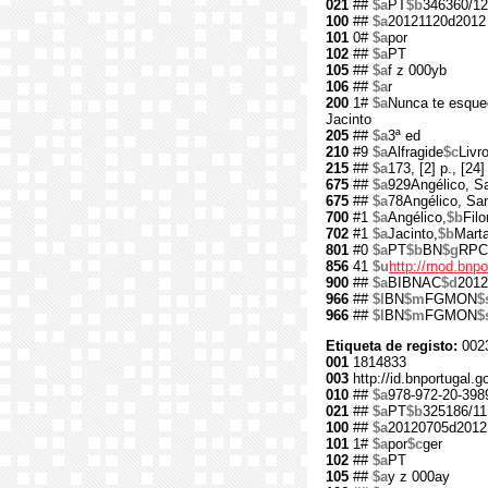
021
##
$a
PT
$b
346360/12
100
##
$a
20121120d2012
101
0#
$a
por
102
##
$a
PT
105
##
$a
f z 000yb
106
##
$a
r
200
1#
$a
Nunca te esque
Jacinto
205
##
$a
3ª ed
210
#9
$a
Alfragide
$c
Livr
215
##
$a
173, [2] p., [24] 
675
##
$a
929Angélico, Sa
675
##
$a
78Angélico, San
700
#1
$a
Angélico,
$b
Fil
702
#1
$a
Jacinto,
$b
Marta
801
#0
$a
PT
$b
BN
$g
RPC
856
41
$u
http://rnod.bn
900
##
$a
BIBNAC
$d
2012
966
##
$l
BN
$m
FGMON
$
966
##
$l
BN
$m
FGMON
$
Etiqueta de registo:
002
001
1814833
003
http://id.bnportugal.
010
##
$a
978-972-20-398
021
##
$a
PT
$b
325186/11
100
##
$a
20120705d2012
101
1#
$a
por
$c
ger
102
##
$a
PT
105
##
$a
y z 000ay