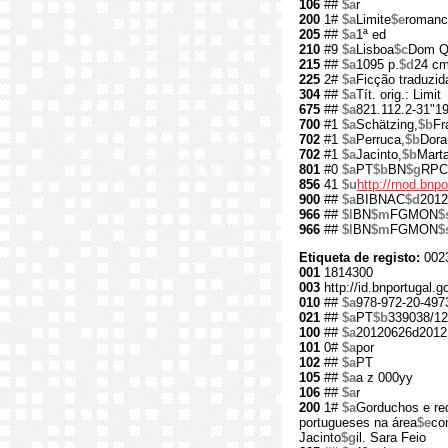
106
##
$a
r
200
1#
$a
Limite
$e
romanc
205
##
$a
1ª ed
210
#9
$a
Lisboa
$c
Dom Qu
215
##
$a
1095 p.
$d
24 c
225
2#
$a
Ficção traduzid
304
##
$a
Tít. orig.: Limit
675
##
$a
821.112.2-31"19
700
#1
$a
Schätzing,
$b
Fr
702
#1
$a
Perruca,
$b
Dora
702
#1
$a
Jacinto,
$b
Marta
801
#0
$a
PT
$b
BN
$g
RPC
856
41
$u
http://rnod.bn
900
##
$a
BIBNAC
$d
2012
966
##
$l
BN
$m
FGMON
$
966
##
$l
BN
$m
FGMON
$
Etiqueta de registo:
002
001
1814300
003
http://id.bnportugal.
010
##
$a
978-972-20-497
021
##
$a
PT
$b
339038/12
100
##
$a
20120626d2012
101
0#
$a
por
102
##
$a
PT
105
##
$a
a z 000yy
106
##
$a
r
200
1#
$a
Gorduchos e re
portugueses na área
$e
co
Jacinto
$g
il. Sara Feio