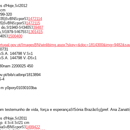
os d'Hoje,
$d
2012
 cm
 299-320
035)
$v
BN
$z
por
$3
1472114
5)
$v
BN
$z
por
$3
1472115
 do,
$f
1940-
$4
340
$3
39487
,
$f
1979-
$4
675
$3
1301415
40
$3
1500400
portugal.gov.pt/ImagesBN/winlibimg.aspx?skey=&doc=1814300&img=9482&sa
0731
s
S.A. 144798 V.
$x
1
s
S.A. 144798 V.-D
$x
1
30nam 2200025 450
gov.pt/bib/catbnp/1813894
5-4
 m y0pory01030103ba
m testemunho de vida, força e esperança
$f
Sónia Brazão
$g
[pref. Ana Zanatti
os d'Hoje,
$d
2011
p. il.
$c
il.
$d
21 cm
ia
$v
BN
$z
por
$3
1499422