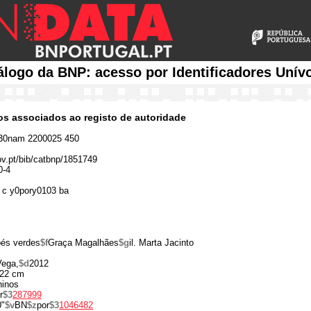
álogo da BNP: acesso por Identificadores Unív
cos associados ao registo de autoridade
30nam 2200025 450
gov.pt/bib/catbnp/1851749
0-4
 c y0pory0103 ba
és verdes
$f
Graça Magalhães
$g
il. Marta Jacinto
Vega,
$d
2012
22 cm
ninos
r
$3
287999
0"
$v
BN
$z
por
$3
1046482