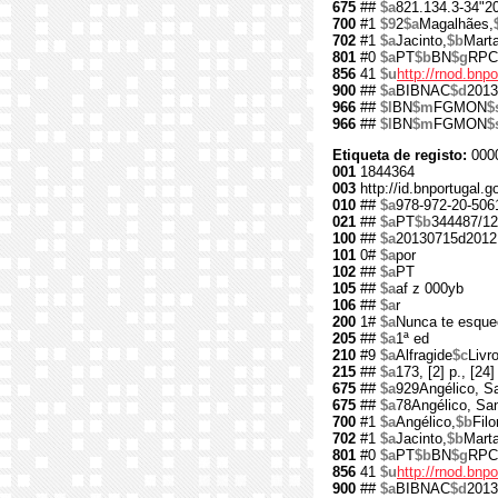
675
##
$a
821.134.3-34"2
700
#1
$9
2
$a
Magalhães,
702
#1
$a
Jacinto,
$b
Marta
801
#0
$a
PT
$b
BN
$g
RPC
856
41
$u
http://rnod.bn
900
##
$a
BIBNAC
$d
2013
966
##
$l
BN
$m
FGMON
$
966
##
$l
BN
$m
FGMON
$
Etiqueta de registo:
000
001
1844364
003
http://id.bnportugal.
010
##
$a
978-972-20-506
021
##
$a
PT
$b
344487/12
100
##
$a
20130715d2012
101
0#
$a
por
102
##
$a
PT
105
##
$a
af z 000yb
106
##
$a
r
200
1#
$a
Nunca te esque
205
##
$a
1ª ed
210
#9
$a
Alfragide
$c
Livr
215
##
$a
173, [2] p., [24] 
675
##
$a
929Angélico, Sa
675
##
$a
78Angélico, San
700
#1
$a
Angélico,
$b
Fil
702
#1
$a
Jacinto,
$b
Marta
801
#0
$a
PT
$b
BN
$g
RPC
856
41
$u
http://rnod.bn
900
##
$a
BIBNAC
$d
2013