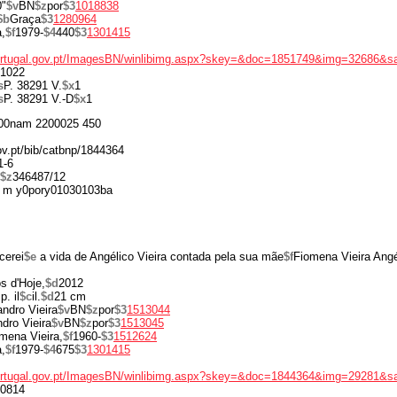
0"
$v
BN
$z
por
$3
1018838
$b
Graça
$3
1280964
,
$f
1979-
$4
440
$3
1301415
portugal.gov.pt/ImagesBN/winlibimg.aspx?skey=&doc=1851749&img=32686&s
1022
s
P. 38291 V.
$x
1
s
P. 38291 V.-D
$x
1
00nam 2200025 450
gov.pt/bib/catbnp/1844364
1-6
$z
346487/12
 m y0pory01030103ba
cerei
$e
a vida de Angélico Vieira contada pela sua mãe
$f
Fiomena Vieira Angé
os d'Hoje,
$d
2012
p. il
$c
il.
$d
21 cm
ndro Vieira
$v
BN
$z
por
$3
1513044
dro Vieira
$v
BN
$z
por
$3
1513045
omena Vieira,
$f
1960-
$3
1512624
,
$f
1979-
$4
675
$3
1301415
portugal.gov.pt/ImagesBN/winlibimg.aspx?skey=&doc=1844364&img=29281&s
0814