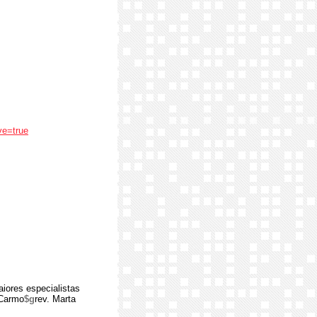
ve=true
aiores especialistas
 Carmo
$g
rev. Marta