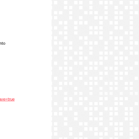
nto
ave=true