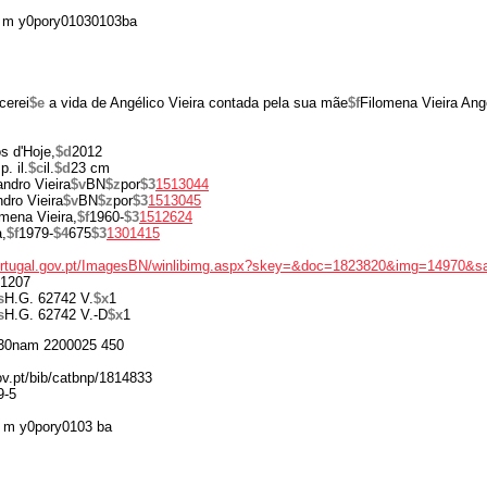
 m y0pory01030103ba
cerei
$e
a vida de Angélico Vieira contada pela sua mãe
$f
Filomena Vieira Ang
os d'Hoje,
$d
2012
p. il.
$c
il.
$d
23 cm
ndro Vieira
$v
BN
$z
por
$3
1513044
dro Vieira
$v
BN
$z
por
$3
1513045
omena Vieira,
$f
1960-
$3
1512624
,
$f
1979-
$4
675
$3
1301415
portugal.gov.pt/ImagesBN/winlibimg.aspx?skey=&doc=1823820&img=14970&s
1207
s
H.G. 62742 V.
$x
1
s
H.G. 62742 V.-D
$x
1
30nam 2200025 450
gov.pt/bib/catbnp/1814833
9-5
 m y0pory0103 ba