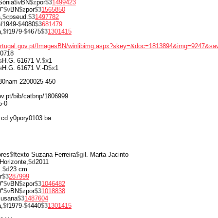
Sónia
$v
BN
$z
por
$3
1499423
0"
$v
BN
$z
por
$3
1565850
,
$c
pseud.
$3
1497782
f
1949-
$4
080
$3
681479
,
$f
1979-
$4
675
$3
1301415
portugal.gov.pt/ImagesBN/winlibimg.aspx?skey=&doc=1813894&img=9247&sa
0718
s
H.G. 61671 V.
$x
1
s
H.G. 61671 V.-D
$x
1
30nam 2200025 450
gov.pt/bib/catbnp/1806999
5-0
cd y0pory0103 ba
ores
$f
texto Suzana Ferreira
$g
il. Marta Jacinto
 Horizonte,
$d
2011
.
$d
23 cm
r
$3
287999
0"
$v
BN
$z
por
$3
1046482
0"
$v
BN
$z
por
$3
1018838
usana
$3
1487604
,
$f
1979-
$4
440
$3
1301415