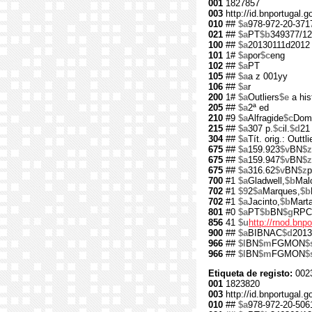
001
1827857
003
http://id.bnportugal.
010
##
$a
978-972-20-371
021
##
$a
PT
$b
349377/12
100
##
$a
20130111d2012
101
1#
$a
por
$c
eng
102
##
$a
PT
105
##
$a
a z 001yy
106
##
$a
r
200
1#
$a
Outliers
$e
a his
205
##
$a
2ª ed
210
#9
$a
Alfragide
$c
Dom
215
##
$a
307 p.
$c
il.
$d
21
304
##
$a
Tít. orig.: Outtli
675
##
$a
159.923
$v
BN
$z
675
##
$a
159.947
$v
BN
$z
675
##
$a
316.62
$v
BN
$z
p
700
#1
$a
Gladwell,
$b
Mal
702
#1
$9
2
$a
Marques,
$b
702
#1
$a
Jacinto,
$b
Marta
801
#0
$a
PT
$b
BN
$g
RPC
856
41
$u
http://rnod.bn
900
##
$a
BIBNAC
$d
2013
966
##
$l
BN
$m
FGMON
$
966
##
$l
BN
$m
FGMON
$
Etiqueta de registo:
002
001
1823820
003
http://id.bnportugal.
010
##
$a
978-972-20-506