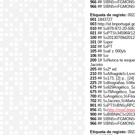
966
##
$l
BN
$m
FGMON
$
966
##
$l
BN
$m
FGMON
$
Etiqueta de registo:
002
001
1843727
003
http://id.bnportugal.
010
##
$a
978-972-20-506
021
##
$a
PT
$b
345969/12
100
##
$a
20130709d2012
101
0#
$a
por
102
##
$a
PT
105
##
$a
af z 000yb
106
##
$a
r
200
1#
$a
Nunca te esque
Jacinto
205
##
$a
2ª ed
210
#9
$a
Alfragide
$c
Livr
215
##
$a
173, [2] p., [24] 
225
2#
$a
Biografias.
$i
Me
675
##
$a
929Angélico, Sa
675
##
$a
78Angélico, San
700
#1
$a
Angélico,
$b
Fil
702
#1
$a
Jacinto,
$b
Marta
801
#0
$a
PT
$b
BN
$g
RPC
856
41
$u
http://rnod.bn
900
##
$a
BIBNAC
$d
2013
966
##
$l
BN
$m
FGMON
$
966
##
$l
BN
$m
FGMON
$
Etiqueta de registo:
002