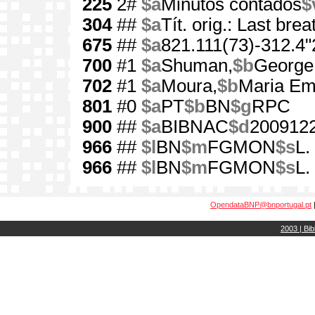
225
2#
$a
Minutos contados
$
304
##
$a
Tít. orig.: Last brea
675
##
$a
821.111(73)-312.4"
700
#1
$a
Shuman,
$b
George
702
#1
$a
Moura,
$b
Maria Emí
801
#0
$a
PT
$b
BN
$g
RPC
900
##
$a
BIBNAC
$d
200912
966
##
$l
BN
$m
FGMON
$s
L.
966
##
$l
BN
$m
FGMON
$s
L.
OpendataBNP@bnportugal.pt
2003 | Bib