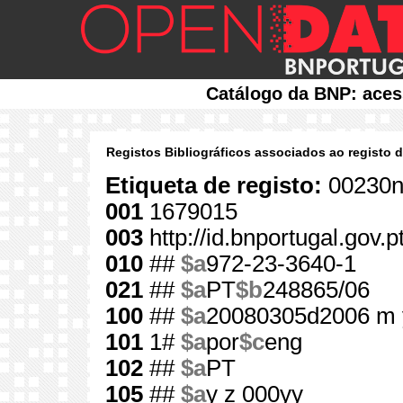
Catálogo da BNP: aces
Registos Bibliográficos associados ao registo 
Etiqueta de registo:
00230n
001
1679015
003
http://id.bnportugal.gov.
010
##
$a
972-23-3640-1
021
##
$a
PT
$b
248865/06
100
##
$a
20080305d2006 m 
101
1#
$a
por
$c
eng
102
##
$a
PT
105
##
$a
y z 000yy