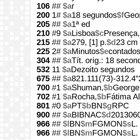
106
##
$a
r
200
1#
$a
18 segundos
$f
Geo
205
##
$a
1ª ed
210
#9
$a
Lisboa
$c
Presença,
215
##
$a
279, [1] p.
$d
23 cm
225
2#
$a
Minutos
$e
contado
304
##
$a
Tít. orig.: 18 secon
532
11
$a
Dezoito segundos
675
##
$a
821.111(73)-312.4"
700
#1
$a
Shuman,
$b
George
702
#1
$a
Rocha,
$b
Fátima Al
801
#0
$a
PT
$b
BN
$g
RPC
900
##
$a
BIBNAC
$d
201306
966
##
$l
BN
$m
FGMON
$s
L.
966
##
$l
BN
$m
FGMON
$s
L.