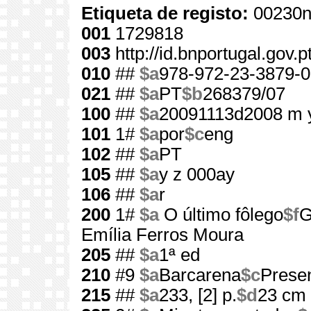
Etiqueta de registo:
00230n
001
1729818
003
http://id.bnportugal.gov.
010
##
$a
978-972-23-3879-0
021
##
$a
PT
$b
268379/07
100
##
$a
20091113d2008 m 
101
1#
$a
por
$c
eng
102
##
$a
PT
105
##
$a
y z 000ay
106
##
$a
r
200
1#
$a
O último fôlego
$f
G
Emília Ferros Moura
205
##
$a
1ª ed
210
#9
$a
Barcarena
$c
Prese
215
##
$a
233, [2] p.
$d
23 cm