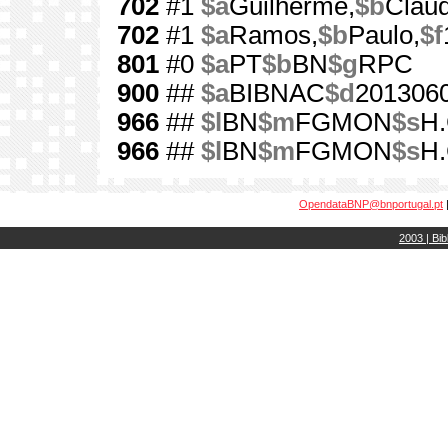
702
#1
$a
Guilherme,
$b
Cláud
702
#1
$a
Ramos,
$b
Paulo,
$f
801
#0
$a
PT
$b
BN
$g
RPC
900
##
$a
BIBNAC
$d
201306
966
##
$l
BN
$m
FGMON
$s
H.
966
##
$l
BN
$m
FGMON
$s
H.
OpendataBNP@bnportugal.pt
2003 | Bib