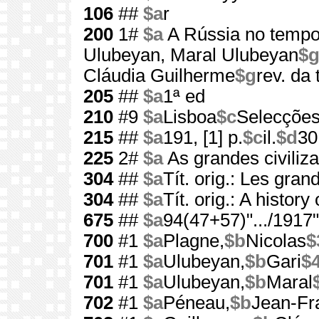
106
##
$a
r
200
1#
$a
A Rússia no tempo
Ulubeyan, Maral Ulubeyan
$
Cláudia Guilherme
$g
rev. da
205
##
$a
1ª ed
210
#9
$a
Lisboa
$c
Selecções
215
##
$a
191, [1] p.
$c
il.
$d
30
225
2#
$a
As grandes civiliz
304
##
$a
Tít. orig.: Les gran
304
##
$a
Tít. orig.: A history
675
##
$a
94(47+57)".../1917"
700
#1
$a
Plagne,
$b
Nicolas
$
701
#1
$a
Ulubeyan,
$b
Gari
$
701
#1
$a
Ulubeyan,
$b
Maral
702
#1
$a
Péneau,
$b
Jean-Fr