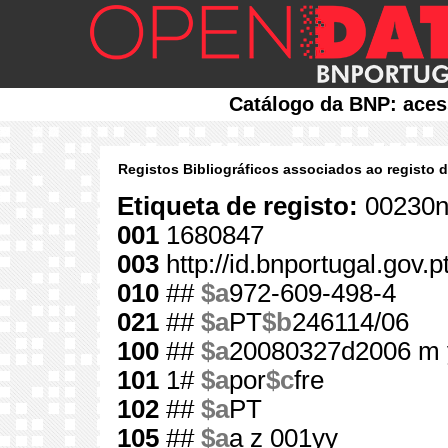
Catálogo da BNP: aces
Registos Bibliográficos associados ao registo 
Etiqueta de registo:
00230n
001
1680847
003
http://id.bnportugal.gov.
010
##
$a
972-609-498-4
021
##
$a
PT
$b
246114/06
100
##
$a
20080327d2006 m 
101
1#
$a
por
$c
fre
102
##
$a
PT
105
##
$a
a z 001yy