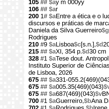
105
##
$a
y m 000yy
106
##
$a
r
200
1#
$a
Entre a ética e o lu
discursos e práticas de mar
Daniela da Silva Guerreiro
$g
Rodrigues
210
#9
$a
Lisboa
$c
[s.n.],
$d
2
215
##
$a
XI, 354 p.
$d
30 cm
328
#1
$a
Tese dout. Antropo
Instituto Superior de Ciência
de Lisboa, 2026
675
##
$a
331-055.2(469)(04
675
##
$a
005.35(469)(043)
$
675
##
$a
687(469)(043)
$v
B
700
#1
$a
Guerreiro,
$b
Ana Da
702
#1
$a
Rodrigues,
$b
Irene