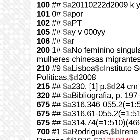
100
##
$a
20110222d2009 k 
101
0#
$a
por
102
##
$a
PT
105
##
$a
y v 000yy
106
##
$a
r
200
1#
$a
No feminino singul
mulheres chinesas migrante
210
#9
$a
Lisboa
$c
Instituto 
Políticas,
$d
2008
215
##
$a
230, [1] p.
$d
24 cm
320
##
$a
Bibliografia, p. 197
675
##
$a
316.346-055.2(=1:
675
##
$a
316.61-055.2(=1:51
675
##
$a
314.74(=1:510)(46
700
#1
$a
Rodrigues,
$b
Irene