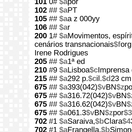
101
0#
$a
por
102
##
$a
PT
105
##
$a
a z 000yy
106
##
$a
r
200
1#
$a
Movimentos, espírit
cenários transnacionais
$f
org
Irene Rodrigues
205
##
$a
1ª ed
210
#9
$a
Lisboa
$c
Imprensa 
215
##
$a
292 p.
$c
il.
$d
23 cm
675
##
$a
393(042)
$v
BN
$z
po
675
##
$a
316.72(042)
$v
BN
$
675
##
$a
316.62(042)
$v
BN
$
675
##
$a
061.3
$v
BN
$z
por
$3
702
#1
$a
Saraiva,
$b
Clara
$4
702
#1
$a
Frangella,
$b
Simon