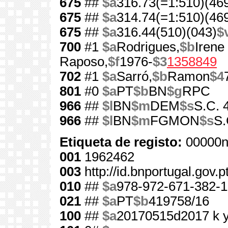
675
##
$a
316.73(=1:510)(46
675
##
$a
314.74(=1:510)(46
675
##
$a
316.44(510)(043)
$
700
#1
$a
Rodrigues,
$b
Irene
Raposo,
$f
1976-
$3
1358849
702
#1
$a
Sarró,
$b
Ramon
$4
801
#0
$a
PT
$b
BN
$g
RPC
966
##
$l
BN
$m
DEM
$s
S.C. 
966
##
$l
BN
$m
FGMON
$s
S.
Etiqueta de registo:
00000n
001
1962462
003
http://id.bnportugal.gov.
010
##
$a
978-972-671-382-1
021
##
$a
PT
$b
419758/16
100
##
$a
20170515d2017 k 