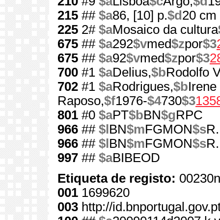
210
#9
$a
Lisboa
$c
Argo,
$d
1
215
##
$a
86, [10] p.
$d
20 cm
225
2#
$a
Mosaico da cultura
675
##
$a
292
$v
med
$z
por
$3
675
##
$a
92
$v
med
$z
por
$3
2
700
#1
$a
Delius,
$b
Rodolfo V
702
#1
$a
Rodrigues,
$b
Irene
Raposo,
$f
1976-
$4
730
$3
135
801
#0
$a
PT
$b
BN
$g
RPC
966
##
$l
BN
$m
FGMON
$s
R.
966
##
$l
BN
$m
FGMON
$s
R.
997
##
$a
BIBEOD
Etiqueta de registo:
00230n
001
1699620
003
http://id.bnportugal.gov.