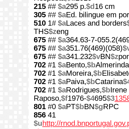
215
##
$a
295 p.
$d
16 cm
305
##
$a
Ed. bilingue em por
510
1#
$a
Laces and borders
THS
$z
eng
675
##
$a
364.63-7-055.2(469
675
##
$a
351.76(469)(058)
$
675
##
$a
341.232
$v
BN
$z
por
702
#1
$a
Bento,
$b
Almerinda
702
#1
$a
Moreira,
$b
Elisabet
702
#1
$a
Paiva,
$b
Catarina
$
702
#1
$a
Rodrigues,
$b
Irene
Raposo,
$f
1976-
$4
695
$3
135
801
#0
$a
PT
$b
BN
$g
RPC
856
41
$u
http://rnod.bnportugal.go