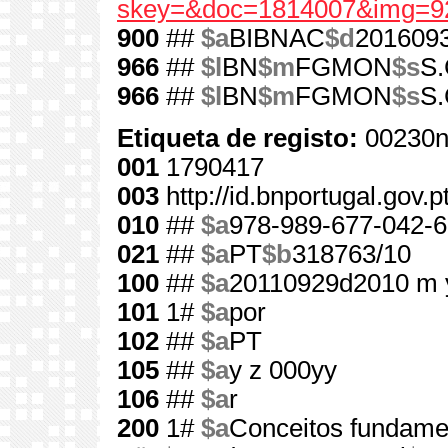
skey=&doc=1814007&img=9
900
##
$a
BIBNAC
$d
201609
966
##
$l
BN
$m
FGMON
$s
S.
966
##
$l
BN
$m
FGMON
$s
S.
Etiqueta de registo:
00230n
001
1790417
003
http://id.bnportugal.gov.
010
##
$a
978-989-677-042-6
021
##
$a
PT
$b
318763/10
100
##
$a
20110929d2010 m 
101
1#
$a
por
102
##
$a
PT
105
##
$a
y z 000yy
106
##
$a
r
200
1#
$a
Conceitos fundame