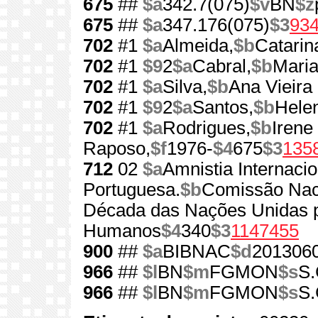
675
##
$a
342.7(075)
$v
BN
$z
675
##
$a
347.176(075)
$3
93
702
#1
$a
Almeida,
$b
Catarin
702
#1
$9
2
$a
Cabral,
$b
Maria
702
#1
$a
Silva,
$b
Ana Vieira
702
#1
$9
2
$a
Santos,
$b
Hele
702
#1
$a
Rodrigues,
$b
Irene
Raposo,
$f
1976-
$4
675
$3
135
712
02
$a
Amnistia Internacio
Portuguesa.
$b
Comissão Nac
Década das Nações Unidas p
Humanos
$4
340
$3
1147455
900
##
$a
BIBNAC
$d
201306
966
##
$l
BN
$m
FGMON
$s
S.
966
##
$l
BN
$m
FGMON
$s
S.