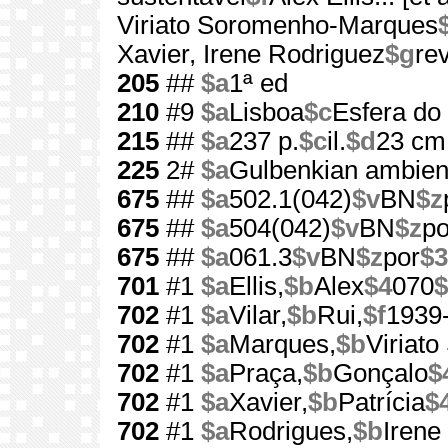
Viriato Soromenho-Marques
Xavier, Irene Rodriguez
$g
re
205
##
$a
1ª ed
210
#9
$a
Lisboa
$c
Esfera do
215
##
$a
237 p.
$c
il.
$d
23 cm
225
2#
$a
Gulbenkian ambien
675
##
$a
502.1(042)
$v
BN
$z
675
##
$a
504(042)
$v
BN
$z
po
675
##
$a
061.3
$v
BN
$z
por
$3
701
#1
$a
Ellis,
$b
Alex
$4
070
$
702
#1
$a
Vilar,
$b
Rui,
$f
1939
702
#1
$a
Marques,
$b
Viriat
702
#1
$a
Praça,
$b
Gonçalo
$
702
#1
$a
Xavier,
$b
Patrícia
$
702
#1
$a
Rodrigues,
$b
Irene