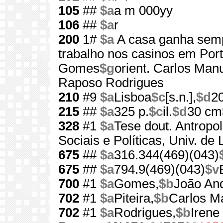
105
##
$a
a m 000yy
106
##
$a
r
200
1#
$a
A casa ganha sem
trabalho nos casinos em Por
Gomes
$g
orient. Carlos Manu
Raposo Rodrigues
210
#9
$a
Lisboa
$c
[s.n.],
$d
2
215
##
$a
325 p.
$c
il.
$d
30 cm
328
#1
$a
Tese dout. Antropol
Sociais e Políticas, Univ. de
675
##
$a
316.344(469)(043)
675
##
$a
794.9(469)(043)
$v
700
#1
$a
Gomes,
$b
João And
702
#1
$a
Piteira,
$b
Carlos M
702
#1
$a
Rodrigues,
$b
Irene