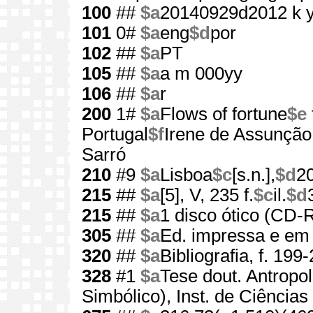
100
##
$a
20140929d2012 k 
101
0#
$a
eng
$d
por
102
##
$a
PT
105
##
$a
a m 000yy
106
##
$a
r
200
1#
$a
Flows of fortune
$e
Portugal
$f
Irene de Assunçã
Sarró
210
#9
$a
Lisboa
$c
[s.n.],
$d
2
215
##
$a
[5], V, 235 f.
$c
il.
$d
215
##
$a
1 disco ótico (CD
305
##
$a
Ed. impressa e 
320
##
$a
Bibliografia, f. 199
328
#1
$a
Tese dout. Antropol
Simbólico), Inst. de Ciências