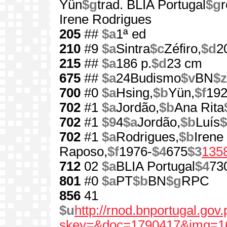
Yün
$g
trad. BLIA Portugal
$g
r
Irene Rodrigues
205
##
$a
1ª ed
210
#9
$a
Sintra
$c
Zéfiro,
$d
2
215
##
$a
186 p.
$d
23 cm
675
##
$a
24Budismo
$v
BN
$z
700
#0
$a
Hsing,
$b
Yün,
$f
192
702
#1
$a
Jordão,
$b
Ana Rita
702
#1
$9
4
$a
Jordão,
$b
Luís
$
702
#1
$a
Rodrigues,
$b
Irene
Raposo,
$f
1976-
$4
675
$3
135
712
02
$a
BLIA Portugal
$4
73
801
#0
$a
PT
$b
BN
$g
RPC
856
41
$u
http://rnod.bnportugal.go
skey=&doc=1790417&img=1