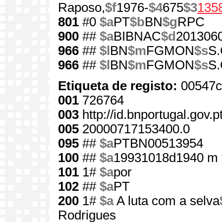
Raposo,
$f
1976-
$4
675
$3
135
801
#0
$a
PT
$b
BN
$g
RPC
900
##
$a
BIBNAC
$d
201306
966
##
$l
BN
$m
FGMON
$s
S.
966
##
$l
BN
$m
FGMON
$s
S.
Etiqueta de registo:
00547c
001
726764
003
http://id.bnportugal.gov.
005
20000717153400.0
095
##
$a
PTBN00513954
100
##
$a
19931018d1940 m 
101
1#
$a
por
102
##
$a
PT
200
1#
$a
A luta com a selva
Rodrigues