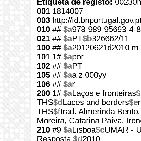
Etiqueta de registo:
00230n
001
1814007
003
http://id.bnportugal.gov.
010
##
$a
978-989-95693-4-8
021
##
$a
PT
$b
326662/11
100
##
$a
20120621d2010 m 
101
1#
$a
por
102
##
$a
PT
105
##
$a
a z 000yy
106
##
$a
r
200
1#
$a
Laços e fronteiras
$
THS
$d
Laces and borders
$e
THS
$f
trad. Almerinda Bento...
Moreira, Catarina Paiva, Ir
210
#9
$a
Lisboa
$c
UMAR - Un
Resposta,
$d
2010