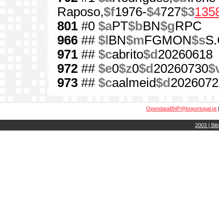
Raposo,
$f
1976-
$4
727
$3
135
801
#0
$a
PT
$b
BN
$g
RPC
966
##
$l
BN
$m
FGMON
$s
S.
971
##
$c
abrito
$d
20260618
972
##
$e
0
$z
0
$d
20260730
$
973
##
$c
aalmeid
$d
2026072
OpendataBNP@bnportugal.pt
2003 | Bib