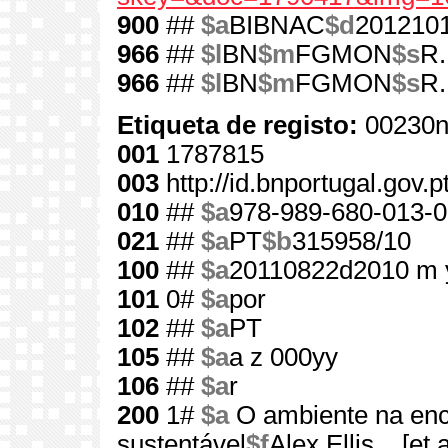
900
##
$a
BIBNAC
$d
201210
966
##
$l
BN
$m
FGMON
$s
R.
966
##
$l
BN
$m
FGMON
$s
R.
Etiqueta de registo:
00230n
001
1787815
003
http://id.bnportugal.gov.
010
##
$a
978-989-680-013-0
021
##
$a
PT
$b
315958/10
100
##
$a
20110822d2010 m 
101
0#
$a
por
102
##
$a
PT
105
##
$a
a z 000yy
106
##
$a
r
200
1#
$a
O ambiente na enc
sustentável
$f
Alex Ellis... [et a