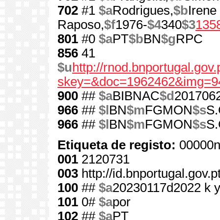
702
#1
$a
Rodrigues,
$b
Irene
Raposo,
$f
1976-
$4
340
$3
135
801
#0
$a
PT
$b
BN
$g
RPC
856
41
$u
http://rnod.bnportugal.go
skey=&doc=1962462&img=9
900
##
$a
BIBNAC
$d
201706
966
##
$l
BN
$m
FGMON
$s
S.
966
##
$l
BN
$m
FGMON
$s
S.
Etiqueta de registo:
00000n
001
2120731
003
http://id.bnportugal.gov.
100
##
$a
20230117d2022 k 
101
0#
$a
por
102
##
$a
PT