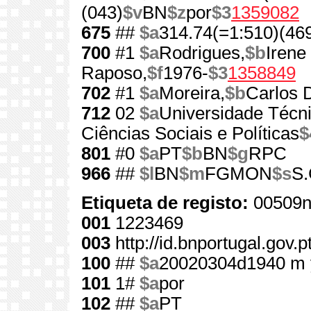
(043)
$v
BN
$z
por
$3
1359082
675
##
$a
314.74(=1:510)(46
700
#1
$a
Rodrigues,
$b
Irene
Raposo,
$f
1976-
$3
1358849
702
#1
$a
Moreira,
$b
Carlos 
712
02
$a
Universidade Técni
Ciências Sociais e Políticas
$
801
#0
$a
PT
$b
BN
$g
RPC
966
##
$l
BN
$m
FGMON
$s
S.
Etiqueta de registo:
00509n
001
1223469
003
http://id.bnportugal.gov.
100
##
$a
20020304d1940 m 
101
1#
$a
por
102
##
$a
PT