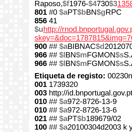
Raposo,
$f
1976-
$4
730
$3
135
801
#0
$a
PT
$b
BN
$g
RPC
856
41
$u
http://rnod.bnportugal.go
skey=&doc=1787815&img=7
900
##
$a
BIBNAC
$d
201207
966
##
$l
BN
$m
FGMON
$s
S.
966
##
$l
BN
$m
FGMON
$s
S.
Etiqueta de registo:
00230n
001
1739320
003
http://id.bnportugal.gov.
010
##
$a
972-8726-13-9
010
##
$a
972-8726-13-6
021
##
$a
PT
$b
189679/02
100
##
$a
20100304d2003 k 