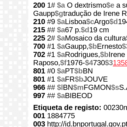
200
1#
$a
O dextrismo
$e
a s
Gaupp
$g
tradução de Irene 
210
#9
$a
Lisboa
$c
Argo
$d
19
215
##
$a
67 p.
$d
19 cm
225
2#
$a
Mosaico da cultura
700
#1
$a
Gaupp,
$b
Ernesto
$
702
#1
$a
Rodrigues,
$b
Irene
Raposo,
$f
1976-
$4
730
$3
135
801
#0
$a
PT
$b
BN
801
#1
$a
FR
$b
JOUVE
966
##
$l
BN
$m
FGMON
$s
S.
997
##
$a
BIBEOD
Etiqueta de registo:
00230n
001
1884775
003
http://id.bnportugal.gov.