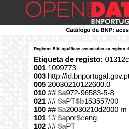
Catálogo da BNP: aces
Registos Bibliográficos associados ao registo 
Etiqueta de registo:
01312c
001
1099773
003
http://id.bnportugal.gov.
005
20030210122600.0
010
##
$a
972-96583-5-8
021
##
$a
PT
$b
153557/00
100
##
$a
20030210d2000 m 
101
1#
$a
por
$c
eng
102
##
$a
PT