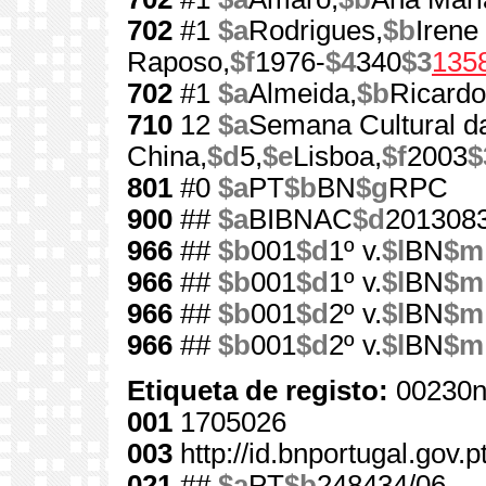
702
#1
$a
Rodrigues,
$b
Irene
Raposo,
$f
1976-
$4
340
$3
135
702
#1
$a
Almeida,
$b
Ricardo
710
12
$a
Semana Cultural d
China,
$d
5,
$e
Lisboa,
$f
2003
$
801
#0
$a
PT
$b
BN
$g
RPC
900
##
$a
BIBNAC
$d
201308
966
##
$b
001
$d
1º v.
$l
BN
$m
966
##
$b
001
$d
1º v.
$l
BN
$m
966
##
$b
001
$d
2º v.
$l
BN
$m
966
##
$b
001
$d
2º v.
$l
BN
$m
Etiqueta de registo:
00230n
001
1705026
003
http://id.bnportugal.gov.
021
##
$a
PT
$b
248434/06