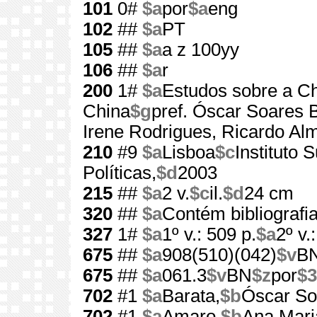
101
0#
$a
por
$a
eng
102
##
$a
PT
105
##
$a
a z 100yy
106
##
$a
r
200
1#
$a
Estudos sobre a C
China
$g
pref. Óscar Soares 
Irene Rodrigues, Ricardo Al
210
#9
$a
Lisboa
$c
Instituto 
Políticas,
$d
2003
215
##
$a
2 v.
$c
il.
$d
24 cm
320
##
$a
Contém bibliografi
327
1#
$a
1º v.: 509 p.
$a
2º v.
675
##
$a
908(510)(042)
$v
B
675
##
$a
061.3
$v
BN
$z
por
$3
702
#1
$a
Barata,
$b
Óscar So
702
#1
$a
Amaro,
$b
Ana Mari