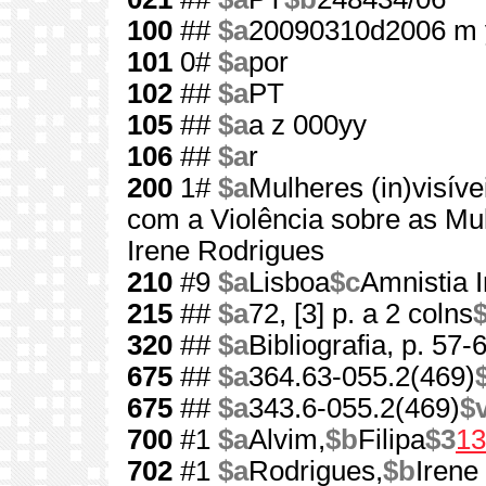
100
##
$a
20090310d2006 m 
101
0#
$a
por
102
##
$a
PT
105
##
$a
a z 000yy
106
##
$a
r
200
1#
$a
Mulheres (in)visíve
com a Violência sobre as Mu
Irene Rodrigues
210
#9
$a
Lisboa
$c
Amnistia I
215
##
$a
72, [3] p. a 2 colns
320
##
$a
Bibliografia, p. 57-
675
##
$a
364.63-055.2(469)
675
##
$a
343.6-055.2(469)
$
700
#1
$a
Alvim,
$b
Filipa
$3
13
702
#1
$a
Rodrigues,
$b
Irene