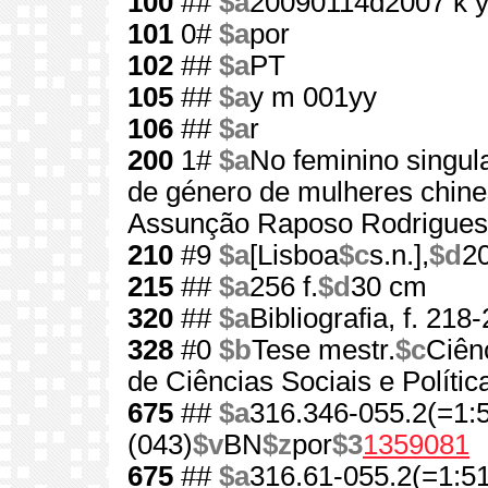
100
##
$a
20090114d2007 k 
101
0#
$a
por
102
##
$a
PT
105
##
$a
y m 001yy
106
##
$a
r
200
1#
$a
No feminino singul
de género de mulheres chin
Assunção Raposo Rodrigues
210
#9
$a
[Lisboa
$c
s.n.],
$d
2
215
##
$a
256 f.
$d
30 cm
320
##
$a
Bibliografia, f. 218
328
#0
$b
Tese mestr.
$c
Ciên
de Ciências Sociais e Polític
675
##
$a
316.346-055.2(=1:
(043)
$v
BN
$z
por
$3
1359081
675
##
$a
316.61-055.2(=1:51