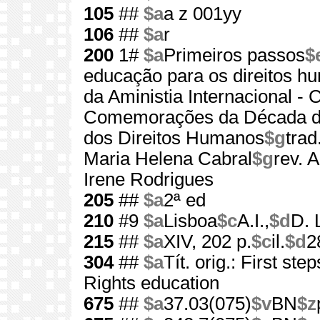
105
##
$a
a z 001yy
106
##
$a
r
200
1#
$a
Primeiros passos
$
educação para os direitos h
da Aministia Internacional -
Comemorações da Década da
dos Direitos Humanos
$g
trad
Maria Helena Cabral
$g
rev. 
Irene Rodrigues
205
##
$a
2ª ed
210
#9
$a
Lisboa
$c
A.I.,
$d
D. 
215
##
$a
XIV, 202 p.
$c
il.
$d
2
304
##
$a
Tít. orig.: First st
Rights education
675
##
$a
37.03(075)
$v
BN
$z