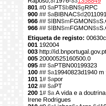
Raposo,
$f
1976-
$3
1358849
801
#0
$a
PT
$b
BN
$g
RPC
900
##
$a
BIBNAC
$d
201109
966
##
$l
BN
$m
FGMON
$s
S.
966
##
$l
BN
$m
FGMON
$s
S.
Etiqueta de registo:
00630c
001
192004
003
http://id.bnportugal.gov.
005
20000525160500.0
095
##
$a
PTBN00199323
100
##
$a
19940823d1940 m 
101
1#
$a
por
102
##
$a
PT
200
1#
$a
A vida e a doutrin
Irene Rodrigues