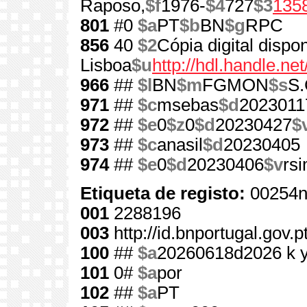
Raposo,
$f
1976-
$4
727
$3
135
801
#0
$a
PT
$b
BN
$g
RPC
856
40
$2
Cópia digital dispo
Lisboa
$u
http://hdl.handle.n
966
##
$l
BN
$m
FGMON
$s
S.
971
##
$c
msebas
$d
2023011
972
##
$e
0
$z
0
$d
20230427
$
973
##
$c
anasil
$d
20230405
974
##
$e
0
$d
20230406
$v
rs
Etiqueta de registo:
00254n
001
2288196
003
http://id.bnportugal.gov.
100
##
$a
20260618d2026 k 
101
0#
$a
por
102
##
$a
PT