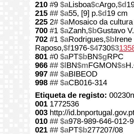
210
#9
$a
Lisboa
$c
Argo,
$d
1
215
##
$a
55, [9] p.
$d
19 cm
225
2#
$a
Mosaico da cultura
700
#1
$a
Zanh,
$b
Gustavo V.
702
#1
$a
Rodrigues,
$b
Irene
Raposo,
$f
1976-
$4
730
$3
135
801
#0
$a
PT
$b
BN
$g
RPC
966
##
$l
BN
$m
FGMON
$s
H.
997
##
$a
BIBEOD
998
##
$a
CB016-314
Etiqueta de registo:
00230n
001
1772536
003
http://id.bnportugal.gov.
010
##
$a
978-989-646-012-9
021
##
$a
PT
$b
277207/08