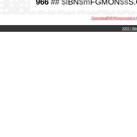
966
##
$l
BN
$m
FGMON
$s
S.
OpendataBNP@bnportugal.pt
2003 | Bib