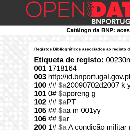
Catálogo da BNP: aces
Registos Bibliográficos associados ao registo 
Etiqueta de registo:
00230n
001
1718164
003
http://id.bnportugal.gov.
100
##
$a
20090702d2007 k 
101
0#
$a
poreng g
102
##
$a
PT
105
##
$a
a m 001yy
106
##
$a
r
200
1#
$a
A condição milita