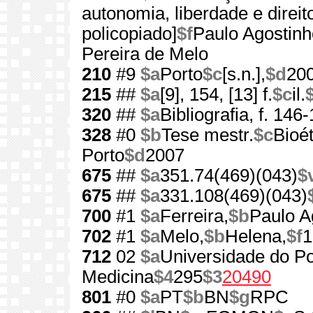
autonomia, liberdade e direi
policopiado]
$f
Paulo Agostinh
Pereira de Melo
210
#9
$a
Porto
$c
[s.n.],
$d
20
215
##
$a
[9], 154, [13] f.
$c
il.
320
##
$a
Bibliografia, f. 146
328
#0
$b
Tese mestr.
$c
Bioét
Porto
$d
2007
675
##
$a
351.74(469)(043)
$
675
##
$a
331.108(469)(043)
700
#1
$a
Ferreira,
$b
Paulo A
702
#1
$a
Melo,
$b
Helena,
$f
1
712
02
$a
Universidade do Po
Medicina
$4
295
$3
20490
801
#0
$a
PT
$b
BN
$g
RPC