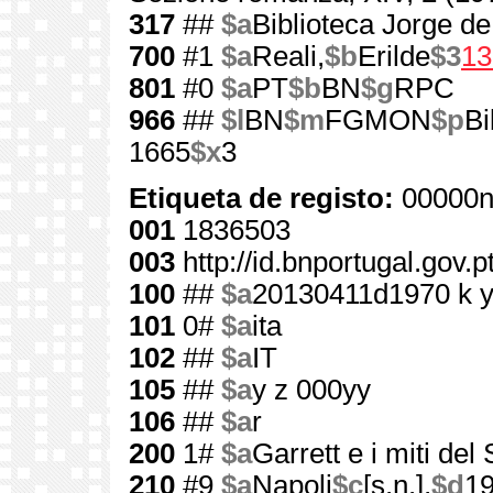
317
##
$a
Biblioteca Jorge d
700
#1
$a
Reali,
$b
Erilde
$3
13
801
#0
$a
PT
$b
BN
$g
RPC
966
##
$l
BN
$m
FGMON
$p
Bi
1665
$x
3
Etiqueta de registo:
00000n
001
1836503
003
http://id.bnportugal.gov.
100
##
$a
20130411d1970 k 
101
0#
$a
ita
102
##
$a
IT
105
##
$a
y z 000yy
106
##
$a
r
200
1#
$a
Garrett e i miti de
210
#9
$a
Napoli
$c
[s.n.],
$d
1