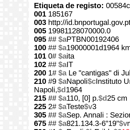
Etiqueta de registo:
00584c
001
185167
003
http://id.bnportugal.gov.
005
19981128070000.0
095
##
$a
PTBN00192406
100
##
$a
19000001d1964 km
101
0#
$a
ita
102
##
$a
IT
200
1#
$a
Le "cantigas" di Ju
210
#9
$a
Napoli
$c
Instituto U
Napoli,
$d
1964
215
##
$a
110, [0] p.
$d
25 cm
225
2#
$a
Teste
$v
3
305
##
$a
Sep. Annali : Sezi
675
##
$a
821.134.3-6"19"
$v