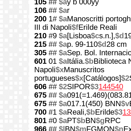
105
##
$a
y b 000yy
106
##
$a
r
200
1#
$a
Manoscritti portogh
III di Napoli
$f
Erilde Reali
210
#9
$a
[Lisboa
$c
s.n.],
$d
1
215
##
$a
p. 99-110
$d
28 cm
305
##
$a
Sep. Bol. Internaci
601
01
$a
Itália.
$b
Biblioteca 
Napoli
$x
Manuscritos
portugueses
$x
[Catálogos]
$2
606
##
$2
SIPOR
$3
144540
675
##
$a
091(=1.469)(083.8
675
##
$a
017.1(450) BNN
$v
700
#1
$a
Reali,
$b
Erilde
$3
13
801
#0
$a
PT
$b
BN
$g
RPC
966
##
$l
BN
$m
FGMON
$n
Ex