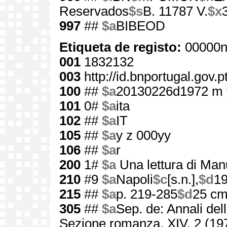
Reservados
$s
B. 11787 V.
$x
997
##
$a
BIBEOD
Etiqueta de registo:
00000n
001
1832132
003
http://id.bnportugal.gov.
100
##
$a
20130226d1972 m 
101
0#
$a
ita
102
##
$a
IT
105
##
$a
y z 000yy
106
##
$a
r
200
1#
$a
Una lettura di Man
210
#9
$a
Napoli
$c
[s.n.],
$d
1
215
##
$a
p. 219-285
$d
25 c
305
##
$a
Sep. de: Annali dell
Sezione romanza, XIV, 2 (19