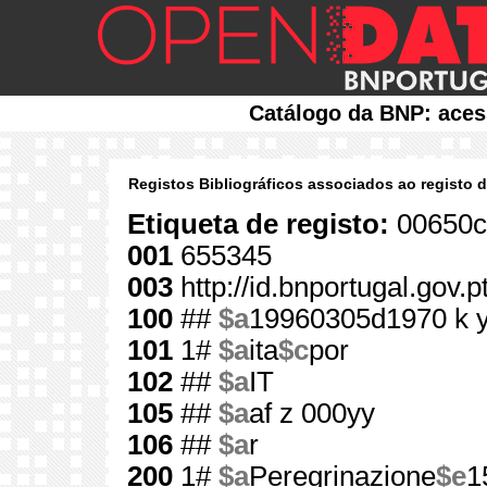
Catálogo da BNP: aces
Registos Bibliográficos associados ao registo 
Etiqueta de registo:
00650c
001
655345
003
http://id.bnportugal.gov.
100
##
$a
19960305d1970 k 
101
1#
$a
ita
$c
por
102
##
$a
IT
105
##
$a
af z 000yy
106
##
$a
r
200
1#
$a
Peregrinazione
$e
1