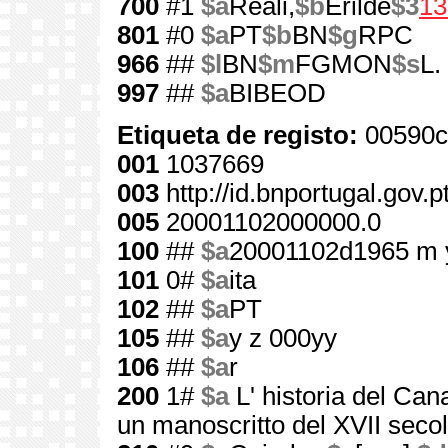
700
#1
$a
Reali,
$b
Erilde
$3
13
801
#0
$a
PT
$b
BN
$g
RPC
966
##
$l
BN
$m
FGMON
$s
L.
997
##
$a
BIBEOD
Etiqueta de registo:
00590c
001
1037669
003
http://id.bnportugal.gov.
005
20001102000000.0
100
##
$a
20001102d1965 m 
101
0#
$a
ita
102
##
$a
PT
105
##
$a
y z 000yy
106
##
$a
r
200
1#
$a
L' historia del Ca
un manoscritto del XVII seco