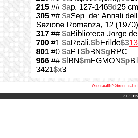
215
##
$a
p. 127-146
$d
25 c
305
##
$a
Sep. de: Annali dell
Sezione Romanza, 12 (1970
317
##
$a
Biblioteca Jorge d
700
#1
$a
Reali,
$b
Erilde
$3
13
801
#0
$a
PT
$b
BN
$g
RPC
966
##
$l
BN
$m
FGMON
$p
Bi
3421
$x
3
OpendataBNP@bnportugal.pt
2003 | Bib