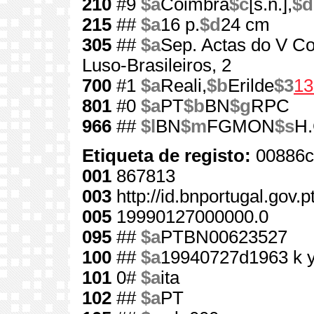
210
#9
$a
Coimbra
$c
[s.n.],
$d
215
##
$a
16 p.
$d
24 cm
305
##
$a
Sep. Actas do V Co
Luso-Brasileiros, 2
700
#1
$a
Reali,
$b
Erilde
$3
13
801
#0
$a
PT
$b
BN
$g
RPC
966
##
$l
BN
$m
FGMON
$s
H.
Etiqueta de registo:
00886c
001
867813
003
http://id.bnportugal.gov.
005
19990127000000.0
095
##
$a
PTBN00623527
100
##
$a
19940727d1963 k 
101
0#
$a
ita
102
##
$a
PT