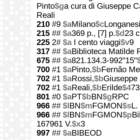
Pinto
$g
a cura di Giuseppe C
Reali
210
#9
$a
Milano
$c
Longanesi
215
##
$a
369 p., [7] p.
$d
23 
225
2#
$a
I cento viaggi
$v
9
317
##
$a
Biblioteca Matilde
675
##
$a
821.134.3-992"15"
700
#1
$a
Pinto,
$b
Fernão Me
702
#1
$a
Rossi,
$b
Giuseppe 
702
#1
$a
Reali,
$b
Erilde
$4
73
801
#0
$a
PT
$b
BN
$g
RPC
966
##
$l
BN
$m
FGMON
$s
L.
966
##
$l
BN
$m
FGMON
$p
Bi
167961 V.
$x
3
997
##
$a
BIBEOD