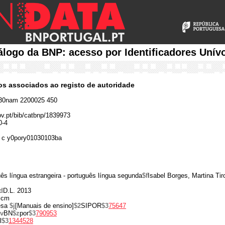
álogo da BNP: acesso por Identificadores Unív
cos associados ao registo de autoridade
30nam 2200025 450
gov.pt/bib/catbnp/1839973
0-4
 c y0pory01030103ba
ês língua estrangeira - português língua segunda
$f
Isabel Borges, Martina Ti
d
D.L. 2013
 cm
esa
$j
[Manuais de ensino]
$2
SIPOR
$3
75647
v
BN
$z
por
$3
790953
l
$3
1344528