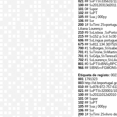
021
##
$a
PT
$b
335631/11
100
##
$a
20120313d2011 
101
0#
$a
por
102
##
$a
PT
105
##
$a
a j 000yy
106
##
$a
r
200
1#
$a
Timi 2
$e
portugu
Liliana Lourenço
210
#9
$a
Lisboa ;
$a
Porto
215
##
$a
152 p.
$c
il.
$d
30
606
##
$a
Língua portugu
675
##
$a
811.134.3(075)
$
700
#1
$a
Borges,
$b
Isabe
701
#1
$a
Tirone,
$b
Martin
701
#1
$a
Gôja,
$b
Teresa
$
702
#1
$a
Lourenço,
$b
Lil
801
#0
$a
PT
$b
BN
$g
RPC
966
##
$l
BN
$m
FGMON
$
Etiqueta de registo:
002
001
1791323
003
http://id.bnportugal.
010
##
$a
978-972-757-61
021
##
$a
PT
$b
320001/10
100
##
$a
20111012d2010 
101
0#
$a
por
102
##
$a
PT
105
##
$a
a j 000yy
106
##
$a
r
200
1#
$a
Timi 2
$e
livro d