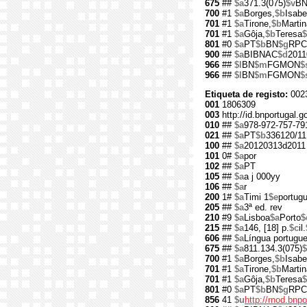
675
##
$a
371.3(075)
$v
B
700
#1
$a
Borges,
$b
Isabe
701
#1
$a
Tirone,
$b
Martin
701
#1
$a
Gôja,
$b
Teresa
$
801
#0
$a
PT
$b
BN
$g
RPC
900
##
$a
BIBNAC
$d
2011
966
##
$l
BN
$m
FGMON
$
966
##
$l
BN
$m
FGMON
$
Etiqueta de registo:
002
001
1806309
003
http://id.bnportugal.
010
##
$a
978-972-757-79
021
##
$a
PT
$b
336120/11
100
##
$a
20120313d2011 
101
0#
$a
por
102
##
$a
PT
105
##
$a
a j 000yy
106
##
$a
r
200
1#
$a
Timi 1
$e
portugu
205
##
$a
3ª ed. rev
210
#9
$a
Lisboa
$a
Porto
$
215
##
$a
146, [18] p.
$c
il.
606
##
$a
Língua portugu
675
##
$a
811.134.3(075)
$
700
#1
$a
Borges,
$b
Isabe
701
#1
$a
Tirone,
$b
Martin
701
#1
$a
Gôja,
$b
Teresa
$
801
#0
$a
PT
$b
BN
$g
RPC
856
41
$u
http://rnod.bn