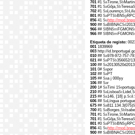
701
#1
$a
Tirone,
$b
Martin
701
#1
$a
Gôja,
$b
Teresa
$
702
#1
$a
Lourenço,
$b
Lil
801
#0
$a
PT
$b
BN
$g
RPC
856
41
$u
http://rnod.bn
900
##
$a
BIBNAC
$d
2013
966
##
$l
BN
$m
FGMON
$
966
##
$l
BN
$m
FGMON
$
Etiqueta de registo:
002
001
1839969
003
http://id.bnportugal.
010
##
$a
978-972-757-79
021
##
$a
PT
$b
356652/13
100
##
$a
20130520d2013
101
0#
$a
por
102
##
$a
PT
105
##
$a
a j 000yy
106
##
$a
r
200
1#
$a
Timi 1
$e
portugu
210
#9
$a
Lisboa
$c
Lidel,
$
215
##
$a
146, [18] p.
$c
il.
606
##
$a
Língua portugu
675
##
$a
811.134.3(075)
$
700
#1
$a
Borges,
$b
Isabe
701
#1
$a
Tirone,
$b
Martin
701
#1
$a
Gôja,
$b
Teresa
$
801
#0
$a
PT
$b
BN
$g
RPC
856
41
$u
http://rnod.bn
900
##
$a
BIBNAC
$d
2013