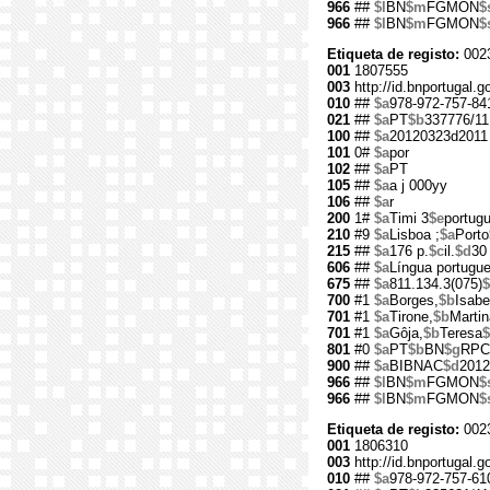
966
##
$l
BN
$m
FGMON
$
966
##
$l
BN
$m
FGMON
$
Etiqueta de registo:
002
001
1807555
003
http://id.bnportugal.
010
##
$a
978-972-757-84
021
##
$a
PT
$b
337776/11
100
##
$a
20120323d2011 
101
0#
$a
por
102
##
$a
PT
105
##
$a
a j 000yy
106
##
$a
r
200
1#
$a
Timi 3
$e
portugu
210
#9
$a
Lisboa ;
$a
Porto
215
##
$a
176 p.
$c
il.
$d
30
606
##
$a
Língua portugu
675
##
$a
811.134.3(075)
$
700
#1
$a
Borges,
$b
Isabe
701
#1
$a
Tirone,
$b
Martin
701
#1
$a
Gôja,
$b
Teresa
$
801
#0
$a
PT
$b
BN
$g
RPC
900
##
$a
BIBNAC
$d
2012
966
##
$l
BN
$m
FGMON
$
966
##
$l
BN
$m
FGMON
$
Etiqueta de registo:
002
001
1806310
003
http://id.bnportugal.
010
##
$a
978-972-757-61