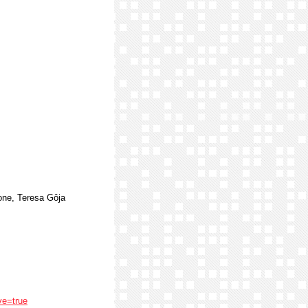
rone, Teresa Gôja
ve=true