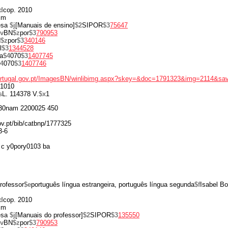
d
cop. 2010
cm
esa
$j
[Manuais de ensino]
$2
SIPOR
$3
75647
v
BN
$z
por
$3
790953
N
$z
por
$3
340146
l
$3
1344528
a
$4
070
$3
1407745
4
070
$3
1407746
portugal.gov.pt/ImagesBN/winlibimg.aspx?skey=&doc=1791323&img=2114&sa
1010
s
L. 114378 V.
$x
1
30nam 2200025 450
gov.pt/bib/catbnp/1777325
3-6
c y0pory0103 ba
professor
$e
português língua estrangeira, português língua segunda
$f
Isabel Bo
d
cop. 2010
cm
esa
$j
[Manuais do professor]
$2
SIPOR
$3
135550
v
BN
$z
por
$3
790953