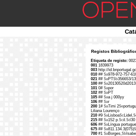
Cat
Registos Bibliográfi
Etiqueta de registo:
002
001
1839973
003
http://id.bnportugal.
010
##
$a
978-972-757-61
021
##
$a
PT
$b
356653/13
100
##
$a
20130520d2013
101
0#
$a
por
102
##
$a
PT
105
##
$a
a j 000yy
106
##
$a
r
200
1#
$a
Timi 2
$e
portugu
Liliana Lourenço
210
#9
$a
Lisboa
$c
Lidel,
$
215
##
$a
152 p.
$c
il.
$d
30
606
##
$a
Língua portugu
675
##
$a
811.134.3(075)
$
700
#1
$a
Borges,
$b
Isabe