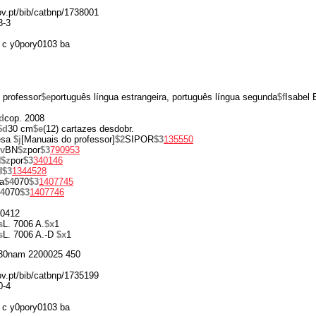
gov.pt/bib/catbnp/1738001
3-3
 c y0pory0103 ba
o professor
$e
português língua estrangeira, português língua segunda
$f
Isabel 
d
cop. 2008
$d
30 cm
$e
(12) cartazes desdobr.
esa
$j
[Manuais do professor]
$2
SIPOR
$3
135550
v
BN
$z
por
$3
790953
N
$z
por
$3
340146
l
$3
1344528
a
$4
070
$3
1407745
4
070
$3
1407746
0412
s
L. 7006 A.
$x
1
s
L. 7006 A.-D
$x
1
30nam 2200025 450
gov.pt/bib/catbnp/1735199
0-4
 c y0pory0103 ba