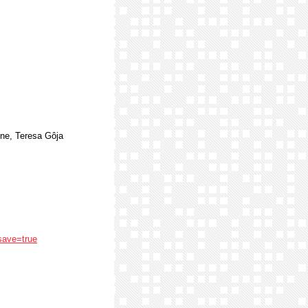
one, Teresa Gôja
save=true