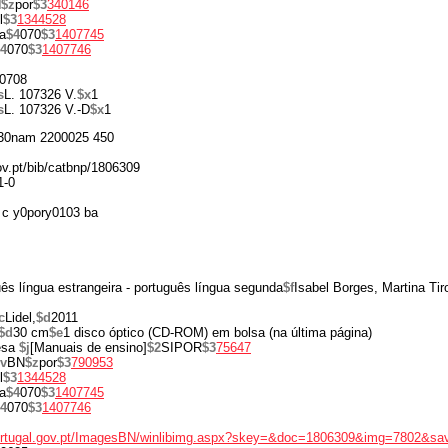
N
$z
por
$3
340146
l
$3
1344528
a
$4
070
$3
1407745
4
070
$3
1407746
0708
s
L. 107326 V.
$x
1
s
L. 107326 V.-D
$x
1
30nam 2200025 450
gov.pt/bib/catbnp/1806309
1-0
c y0pory0103 ba
ês língua estrangeira - português língua segunda
$f
Isabel Borges, Martina Ti
c
Lidel,
$d
2011
$d
30 cm
$e
1 disco óptico (CD-ROM) em bolsa (na última página)
esa
$j
[Manuais de ensino]
$2
SIPOR
$3
75647
v
BN
$z
por
$3
790953
l
$3
1344528
a
$4
070
$3
1407745
4
070
$3
1407746
portugal.gov.pt/ImagesBN/winlibimg.aspx?skey=&doc=1806309&img=7802&sa