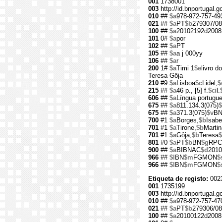
001
1738001
003
http://id.bnportugal.
010
##
$a
978-972-757-49
021
##
$a
PT
$b
279307/08
100
##
$a
20102192d2008
101
0#
$a
por
102
##
$a
PT
105
##
$a
a j 000yy
106
##
$a
r
200
1#
$a
Timi 1
$e
livro d
Teresa Gôja
210
#9
$a
Lisboa
$c
Lidel,
$
215
##
$a
46 p., [5] f.
$c
il.
606
##
$a
Língua portugu
675
##
$a
811.134.3(075)
$
675
##
$a
371.3(075)
$v
B
700
#1
$a
Borges,
$b
Isabe
701
#1
$a
Tirone,
$b
Martin
701
#1
$a
Gôja,
$b
Teresa
$
801
#0
$a
PT
$b
BN
$g
RPC
900
##
$a
BIBNAC
$d
2010
966
##
$l
BN
$m
FGMON
$
966
##
$l
BN
$m
FGMON
$
Etiqueta de registo:
002
001
1735199
003
http://id.bnportugal.
010
##
$a
978-972-757-47
021
##
$a
PT
$b
279306/08
100
##
$a
20100122d2008