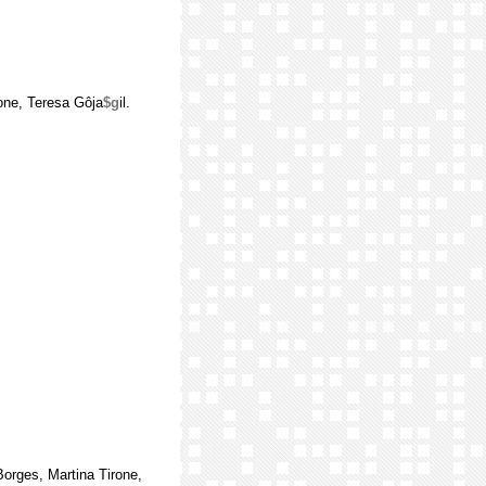
rone, Teresa Gôja
$g
il.
Borges, Martina Tirone,