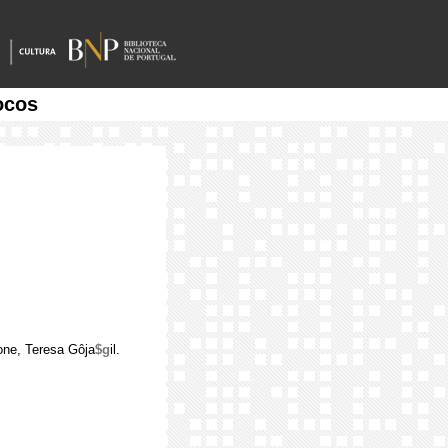
ocos
rone, Teresa Gôja
$g
il.