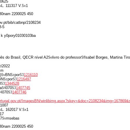
0625
s
L. 111317 V.
$x
1
30nam 2200025 450
gov.pt/bib/catbnp/2108234
8-5
 k y0pory01030103ba
uês do Brasil, QECR nível A2
$e
livro do professor
$f
Isabel Borges, Martina Tir
d
2022
cm
)
$v
BN
$z
por
$3
1216110
BN
$z
por
$3
1216497
l
$3
1344528
a
$4
070
$3
1407745
4
070
$3
1407746
portugal.gov.pt/ImagesBN/winlibimg.aspx?skey=&doc=2108234&img=167869&
1007
s
L. 162017 V.
$x
1
17
7
$v
msebas
30nam 2200025 450