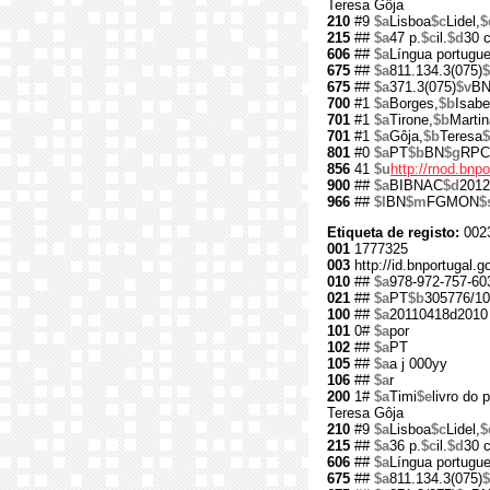
Teresa Gôja
210
#9
$a
Lisboa
$c
Lidel,
$
215
##
$a
47 p.
$c
il.
$d
30 
606
##
$a
Língua portugu
675
##
$a
811.134.3(075)
$
675
##
$a
371.3(075)
$v
B
700
#1
$a
Borges,
$b
Isabe
701
#1
$a
Tirone,
$b
Martin
701
#1
$a
Gôja,
$b
Teresa
$
801
#0
$a
PT
$b
BN
$g
RPC
856
41
$u
http://rnod.bn
900
##
$a
BIBNAC
$d
2012
966
##
$l
BN
$m
FGMON
$
Etiqueta de registo:
002
001
1777325
003
http://id.bnportugal.
010
##
$a
978-972-757-60
021
##
$a
PT
$b
305776/10
100
##
$a
20110418d2010 
101
0#
$a
por
102
##
$a
PT
105
##
$a
a j 000yy
106
##
$a
r
200
1#
$a
Timi
$e
livro do 
Teresa Gôja
210
#9
$a
Lisboa
$c
Lidel,
$
215
##
$a
36 p.
$c
il.
$d
30 
606
##
$a
Língua portugu
675
##
$a
811.134.3(075)
$