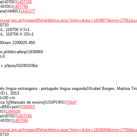
a
$4
070
$3
1407745
4
070
$3
1407746
iana
$4
440
$3
1442377
portugal.gov.pt/ImagesBN/winlibimg.aspx?skey=&doc=1839973&img=27051&s
0710
s
L. 118756 V.
$x
1
s
L. 118756 V.-D
$x
1
30nam 2200025 450
gov.pt/bib/catbnp/1839969
1-0
 c y0pory01030103ba
ês língua estrangeira - português língua segunda
$f
Isabel Borges, Martina Ti
d
D.L. 2013
$d
30 cm
esa
$j
[Manuais de ensino]
$2
SIPOR
$3
75647
v
BN
$z
por
$3
790953
l
$3
1344528
a
$4
070
$3
1407745
4
070
$3
1407746
portugal.gov.pt/ImagesBN/winlibimg.aspx?skey=&doc=1839969&img=27050&s
0710