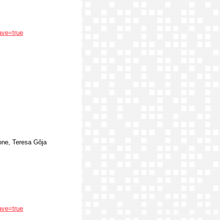
ave=true
rone, Teresa Gôja
ave=true