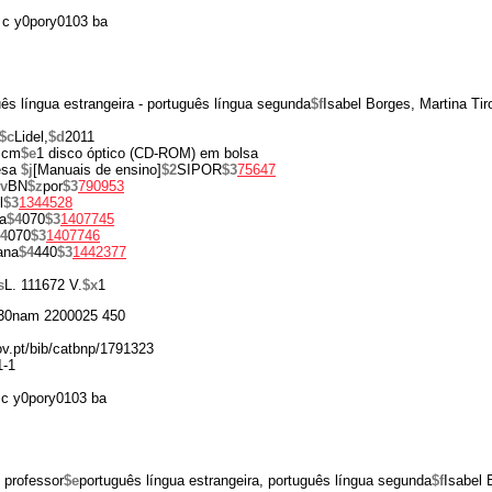
c y0pory0103 ba
ês língua estrangeira - português língua segunda
$f
Isabel Borges, Martina Ti
$c
Lidel,
$d
2011
 cm
$e
1 disco óptico (CD-ROM) em bolsa
esa
$j
[Manuais de ensino]
$2
SIPOR
$3
75647
v
BN
$z
por
$3
790953
l
$3
1344528
a
$4
070
$3
1407745
4
070
$3
1407746
iana
$4
440
$3
1442377
s
L. 111672 V.
$x
1
30nam 2200025 450
gov.pt/bib/catbnp/1791323
1-1
c y0pory0103 ba
o professor
$e
português língua estrangeira, português língua segunda
$f
Isabel 