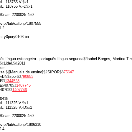
s
L. 118755 V.
$x
1
s
L. 118755 V.-D
$x
1
30nam 2200025 450
gov.pt/bib/catbnp/1807555
1-2
c y0pory0103 ba
ês língua estrangeira - português língua segunda
$f
Isabel Borges, Martina Ti
$c
Lidel,
$d
2011
 cm
esa
$j
[Manuais de ensino]
$2
SIPOR
$3
75647
v
BN
$z
por
$3
790953
l
$3
1344528
a
$4
070
$3
1407745
4
070
$3
1407746
0418
s
L. 111325 V.
$x
1
s
L. 111325 V.-D
$x
1
30nam 2200025 450
gov.pt/bib/catbnp/1806310
0-4