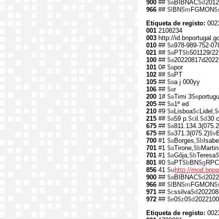
900
##
$a
BIBNAC
$d
2012
966
##
$l
BN
$m
FGMON
$
Etiqueta de registo:
002
001
2108234
003
http://id.bnportugal.
010
##
$a
978-989-752-07
021
##
$a
PT
$b
501129/22
100
##
$a
20220817d2022
101
0#
$a
por
102
##
$a
PT
105
##
$a
a j 000yy
106
##
$a
r
200
1#
$a
Timi 3
$e
portug
205
##
$a
1ª ed
210
#9
$a
Lisboa
$c
Lidel,
$
215
##
$a
59 p.
$c
il.
$d
30 
675
##
$a
811.134.3(075.2
675
##
$a
371.3(075.2)
$v
700
#1
$a
Borges,
$b
Isabe
701
#1
$a
Tirone,
$b
Martin
701
#1
$a
Gôja,
$b
Teresa
$
801
#0
$a
PT
$b
BN
$g
RPC
856
41
$u
http://rnod.bn
900
##
$a
BIBNAC
$d
2022
966
##
$l
BN
$m
FGMON
$
971
##
$c
ssilva
$d
202208
972
##
$e
0
$z
0
$d
2022100
Etiqueta de registo:
002