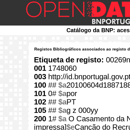
Catálogo da BNP: aces
Registos Bibliográficos associados ao registo 
Etiqueta de registo:
00269n
001
1748060
003
http://id.bnportugal.gov.
100
##
$a
20100604d1887188
101
0#
$a
por
102
##
$a
PT
105
##
$a
g z 000yy
200
1#
$a
O Casamento da N
impressa]
$e
Canção do Recrut