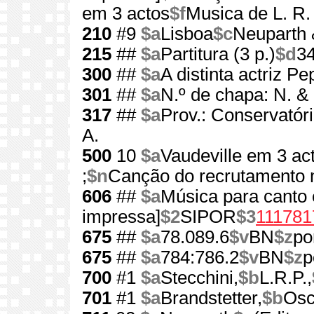
em 3 actos
$f
Musica de L. R. 
210
#9
$a
Lisboa
$c
Neuparth 
215
##
$a
Partitura (3 p.)
$d
3
300
##
$a
A distinta actriz P
301
##
$a
N.º de chapa: N. &
317
##
$a
Prov.: Conservatór
A.
500
10
$a
Vaudeville em 3 act
;
$n
Canção do recrutamento mi
606
##
$a
Música para canto 
impressa]
$2
SIPOR
$3
111781
675
##
$a
78.089.6
$v
BN
$z
po
675
##
$a
784:786.2
$v
BN
$z
p
700
#1
$a
Stecchini,
$b
L.R.P.,
701
#1
$a
Brandstetter,
$b
Osc