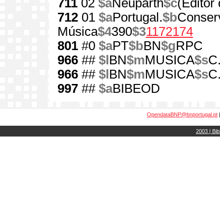
711
02
$a
Neuparth
$c
(Editor
712
01
$a
Portugal.
$b
Conserv
Música
$4
390
$3
1172174
801
#0
$a
PT
$b
BN
$g
RPC
966
##
$l
BN
$m
MUSICA
$s
C
966
##
$l
BN
$m
MUSICA
$s
C
997
##
$a
BIBEOD
OpendataBNP@bnportugal.pt
2003 | Bib