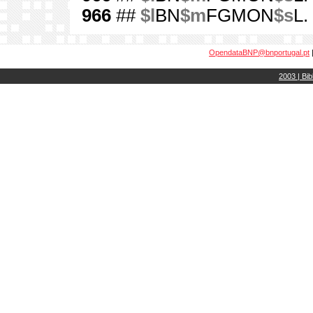
966
##
$l
BN
$m
FGMON
$s
L.
OpendataBNP@bnportugal.pt
2003 | Bib