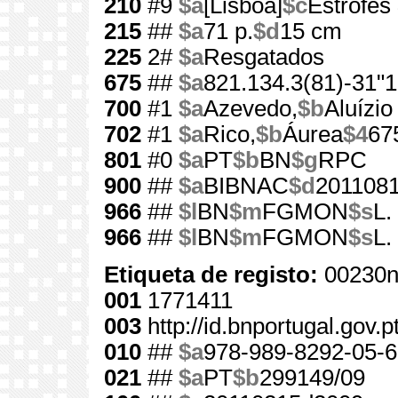
210
#9
$a
[Lisboa]
$c
Estrofes
215
##
$a
71 p.
$d
15 cm
225
2#
$a
Resgatados
675
##
$a
821.134.3(81)-31"1
700
#1
$a
Azevedo,
$b
Aluízio
702
#1
$a
Rico,
$b
Áurea
$4
67
801
#0
$a
PT
$b
BN
$g
RPC
900
##
$a
BIBNAC
$d
201108
966
##
$l
BN
$m
FGMON
$s
L.
966
##
$l
BN
$m
FGMON
$s
L.
Etiqueta de registo:
00230n
001
1771411
003
http://id.bnportugal.gov.
010
##
$a
978-989-8292-05-6
021
##
$a
PT
$b
299149/09