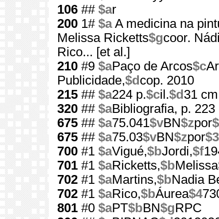
106
##
$a
r
200
1#
$a
A medicina na pint
Melissa Ricketts
$g
coor. Nád
Rico... [et al.]
210
#9
$a
Paço de Arcos
$c
Ar
Publicidade,
$d
cop. 2010
215
##
$a
224 p.
$c
il.
$d
31 cm
320
##
$a
Bibliografia, p. 223
675
##
$a
75.041
$v
BN
$z
por
$
675
##
$a
75.03
$v
BN
$z
por
$3
700
#1
$a
Vigué,
$b
Jordi,
$f
19
701
#1
$a
Ricketts,
$b
Melissa
702
#1
$a
Martins,
$b
Nadia B
702
#1
$a
Rico,
$b
Áurea
$4
73
801
#0
$a
PT
$b
BN
$g
RPC