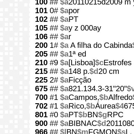
100
##
$a
20110215d2009 m 
101
0#
$a
por
102
##
$a
PT
105
##
$a
y z 000ay
106
##
$a
r
200
1#
$a
A filha do Cabinda
205
##
$a
1ª ed
210
#9
$a
[Lisboa]
$c
Estrofes
215
##
$a
148 p.
$d
20 cm
225
2#
$a
Ficção
675
##
$a
821.134.3-31"20"
$
700
#1
$a
Campos,
$b
Alfredo
702
#1
$a
Rico,
$b
Áurea
$4
67
801
#0
$a
PT
$b
BN
$g
RPC
900
##
$a
BIBNAC
$d
201108
966
##
$l
BN
$m
FGMON
$s
L.