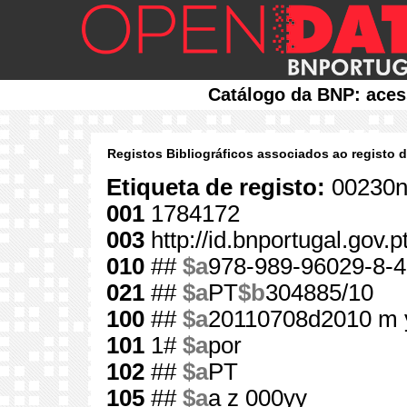
Catálogo da BNP: aces
Registos Bibliográficos associados ao registo 
Etiqueta de registo:
00230n
001
1784172
003
http://id.bnportugal.gov.
010
##
$a
978-989-96029-8-4
021
##
$a
PT
$b
304885/10
100
##
$a
20110708d2010 m 
101
1#
$a
por
102
##
$a
PT
105
##
$a
a z 000yy