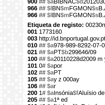
900
##
$a
BIBNAC
$d
201203
966
##
$l
BN
$m
FGMON
$s
B.
966
##
$l
BN
$m
FGMON
$s
B.
Etiqueta de registo:
00230n
001
1773160
003
http://id.bnportugal.gov.
010
##
$a
978-989-8292-07-0
021
##
$a
PT
$b
299646/09
100
##
$a
20110228d2009 m 
101
0#
$a
por
102
##
$a
PT
105
##
$a
y z 000ay
106
##
$a
r
200
1#
$a
Insónia
$f
Aluísio d
205
##
$a
1ª ed