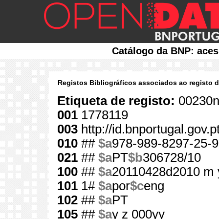
Catálogo da BNP: aces
Registos Bibliográficos associados ao registo 
Etiqueta de registo:
00230n
001
1778119
003
http://id.bnportugal.gov.
010
##
$a
978-989-8297-25-9
021
##
$a
PT
$b
306728/10
100
##
$a
20110428d2010 m 
101
1#
$a
por
$c
eng
102
##
$a
PT
105
##
$a
y z 000yy