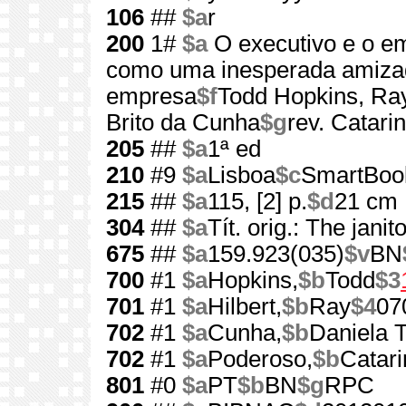
106
##
$a
r
200
1#
$a
O executivo e o e
como uma inesperada amiza
empresa
$f
Todd Hopkins, Ray
Brito da Cunha
$g
rev. Catari
205
##
$a
1ª ed
210
#9
$a
Lisboa
$c
SmartBoo
215
##
$a
115, [2] p.
$d
21 cm
304
##
$a
Tít. orig.: The janit
675
##
$a
159.923(035)
$v
BN
700
#1
$a
Hopkins,
$b
Todd
$3
701
#1
$a
Hilbert,
$b
Ray
$4
07
702
#1
$a
Cunha,
$b
Daniela T
702
#1
$a
Poderoso,
$b
Catari
801
#0
$a
PT
$b
BN
$g
RPC