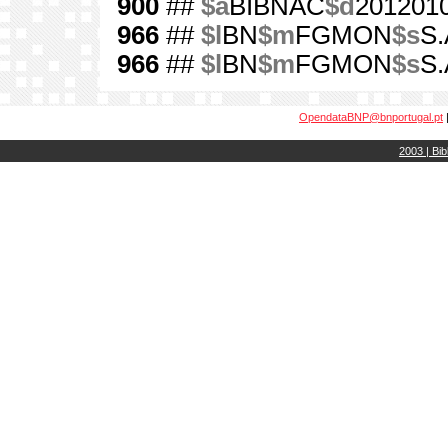
900
##
$a
BIBNAC
$d
201201
966
##
$l
BN
$m
FGMON
$s
S.
966
##
$l
BN
$m
FGMON
$s
S.
OpendataBNP@bnportugal.pt
2003 | Bib