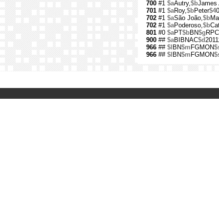
700
#1
$a
Autry,
$b
James 
701
#1
$a
Roy,
$b
Peter
$4
702
#1
$a
São João,
$b
Ma
702
#1
$a
Poderoso,
$b
Cat
801
#0
$a
PT
$b
BN
$g
RPC
900
##
$a
BIBNAC
$d
2011
966
##
$l
BN
$m
FGMON
$
966
##
$l
BN
$m
FGMON
$