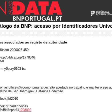
álogo da BNP: acesso por Identificadores Unív
cos associados ao registo de autoridade
30nam 2200025 450
gov.pt/bib/catbnp/1778346
8-0
 m y0pory0103 ba
olhas dificeis
$e
como tomar a decisão acertada no trabalho e manter o seu au
Marco de São João
$g
rev. Catarina Poderoso
Book,
$d
2010
book of hard choices
$v
BN
$z
por
$3
1298002