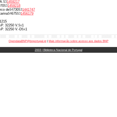
A.
$3
1459217
070
$3
1459218
rco de
$4
730
$3
1441747
arina
$4
675
$3
1456179
1215
s
P. 32250 V.
$x
1
s
P. 32250 V.-D
$x
1
OpendataBNP@bnportugal.pt
|
Mais informação sobre acesso aos dados BNP
2003 | Biblioteca Nacional de Portugal