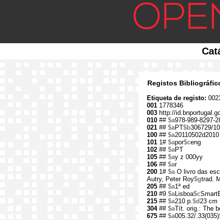
Cat
Registos Bibliográfi
Etiqueta de registo:
002
001
1778346
003
http://id.bnportugal.
010
##
$a
978-989-8297-2
021
##
$a
PT
$b
306729/10
100
##
$a
20110502d2010
101
1#
$a
por
$c
eng
102
##
$a
PT
105
##
$a
y z 000yy
106
##
$a
r
200
1#
$a
O livro das esc
Autry, Peter Roy
$g
trad. 
205
##
$a
1ª ed
210
#9
$a
Lisboa
$c
Smart
215
##
$a
210 p.
$d
23 cm
304
##
$a
Tít. orig.: The 
675
##
$a
005.32/.33(035)