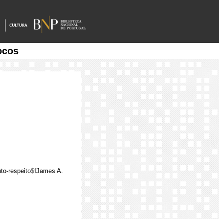
ocos
to-respeito
$f
James A.