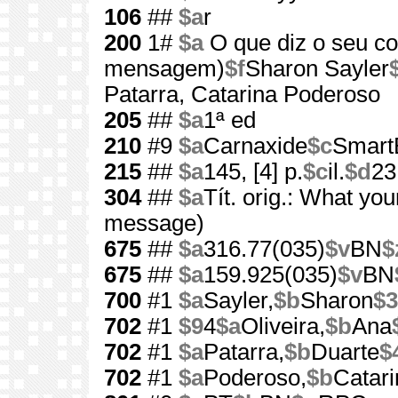
106
##
$a
r
200
1#
$a
O que diz o seu c
mensagem)
$f
Sharon Sayler
Patarra, Catarina Poderoso
205
##
$a
1ª ed
210
#9
$a
Carnaxide
$c
Smart
215
##
$a
145, [4] p.
$c
il.
$d
23
304
##
$a
Tít. orig.: What yo
message)
675
##
$a
316.77(035)
$v
BN
$
675
##
$a
159.925(035)
$v
BN
700
#1
$a
Sayler,
$b
Sharon
$3
702
#1
$9
4
$a
Oliveira,
$b
Ana
702
#1
$a
Patarra,
$b
Duarte
$
702
#1
$a
Poderoso,
$b
Catari