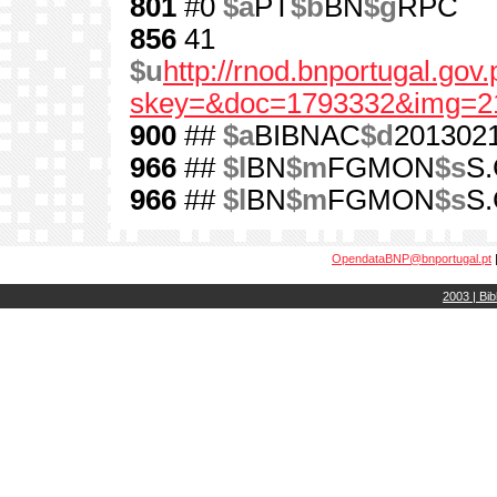
801
#0
$a
PT
$b
BN
$g
RPC
856
41
$u
http://rnod.bnportugal.go
skey=&doc=1793332&img=2
900
##
$a
BIBNAC
$d
201302
966
##
$l
BN
$m
FGMON
$s
S.
966
##
$l
BN
$m
FGMON
$s
S.
OpendataBNP@bnportugal.pt
2003 | Bib