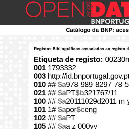
Catálogo da BNP: aces
Registos Bibliográficos associados ao registo 
Etiqueta de registo:
00230n
001
1793332
003
http://id.bnportugal.gov.
010
##
$a
978-989-8297-78-5
021
##
$a
PT
$b
321767/11
100
##
$a
20111029d2011 m 
101
1#
$a
por
$c
eng
102
##
$a
PT
105
##
$a
a z 000yy