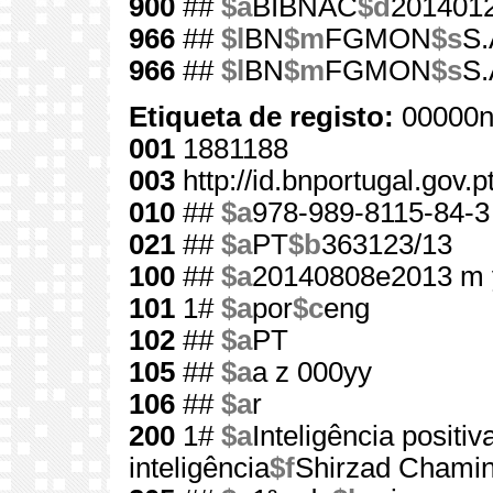
900
##
$a
BIBNAC
$d
201401
966
##
$l
BN
$m
FGMON
$s
S.
966
##
$l
BN
$m
FGMON
$s
S.
Etiqueta de registo:
00000n
001
1881188
003
http://id.bnportugal.gov.
010
##
$a
978-989-8115-84-3
021
##
$a
PT
$b
363123/13
100
##
$a
20140808e2013 m 
101
1#
$a
por
$c
eng
102
##
$a
PT
105
##
$a
a z 000yy
106
##
$a
r
200
1#
$a
Inteligência positiv
inteligência
$f
Shirzad Chami