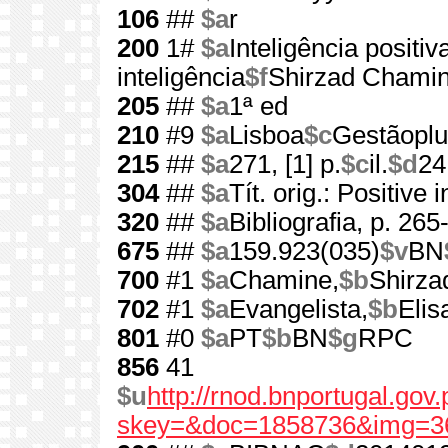
106
##
$a
r
200
1#
$a
Inteligência positiv
inteligência
$f
Shirzad Chami
205
##
$a
1ª ed
210
#9
$a
Lisboa
$c
Gestãoplu
215
##
$a
271, [1] p.
$c
il.
$d
24
304
##
$a
Tít. orig.: Positive 
320
##
$a
Bibliografia, p. 265
675
##
$a
159.923(035)
$v
BN
700
#1
$a
Chamine,
$b
Shirza
702
#1
$a
Evangelista,
$b
Elis
801
#0
$a
PT
$b
BN
$g
RPC
856
41
$u
http://rnod.bnportugal.go
skey=&doc=1858736&img=3