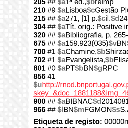
205
##
$a
1ª ed.,
$b
reimp
210
#9
$a
Lisboa
$c
Gestão Pl
215
##
$a
271, [1] p.
$c
il.
$d
24
304
##
$a
Tít. orig.: Positive 
320
##
$a
Bibliografia, p. 265
675
##
$a
159.923(035)
$v
BN
700
#1
$a
Chamine,
$b
Shirza
702
#1
$a
Evangelista,
$b
Elis
801
#0
$a
PT
$b
BN
$g
RPC
856
41
$u
http://rnod.bnportugal.go
skey=&doc=1881188&img=4
900
##
$a
BIBNAC
$d
201408
966
##
$l
BN
$m
FGMON
$s
S.
Etiqueta de registo:
00000n