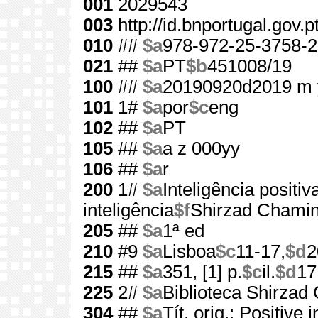
001
2029543
003
http://id.bnportugal.gov.
010
##
$a
978-972-25-3758-2
021
##
$a
PT
$b
451008/19
100
##
$a
20190920d2019 m 
101
1#
$a
por
$c
eng
102
##
$a
PT
105
##
$a
a z 000yy
106
##
$a
r
200
1#
$a
Inteligência positiv
inteligência
$f
Shirzad Chami
205
##
$a
1ª ed
210
#9
$a
Lisboa
$c
11-17,
$d
2
215
##
$a
351, [1] p.
$c
il.
$d
17
225
2#
$a
Biblioteca Shirzad
304
##
$a
Tít. orig.: Positive 