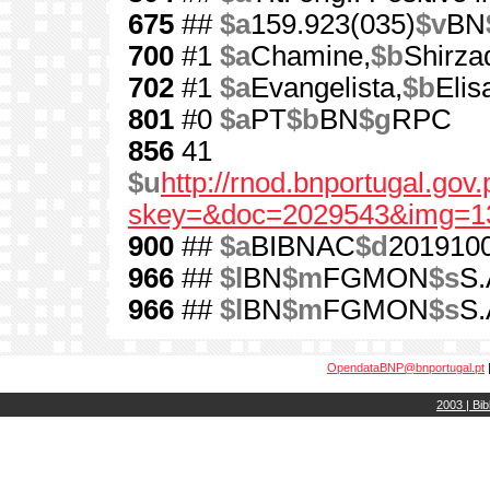
675
##
$a
159.923(035)
$v
BN
700
#1
$a
Chamine,
$b
Shirza
702
#1
$a
Evangelista,
$b
Elis
801
#0
$a
PT
$b
BN
$g
RPC
856
41
$u
http://rnod.bnportugal.go
skey=&doc=2029543&img=1
900
##
$a
BIBNAC
$d
201910
966
##
$l
BN
$m
FGMON
$s
S.
966
##
$l
BN
$m
FGMON
$s
S.
OpendataBNP@bnportugal.pt
2003 | Bib