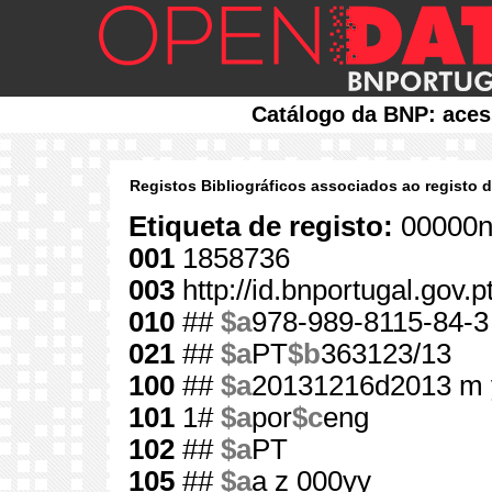
Catálogo da BNP: aces
Registos Bibliográficos associados ao registo 
Etiqueta de registo:
00000n
001
1858736
003
http://id.bnportugal.gov.
010
##
$a
978-989-8115-84-3
021
##
$a
PT
$b
363123/13
100
##
$a
20131216d2013 m 
101
1#
$a
por
$c
eng
102
##
$a
PT
105
##
$a
a z 000yy