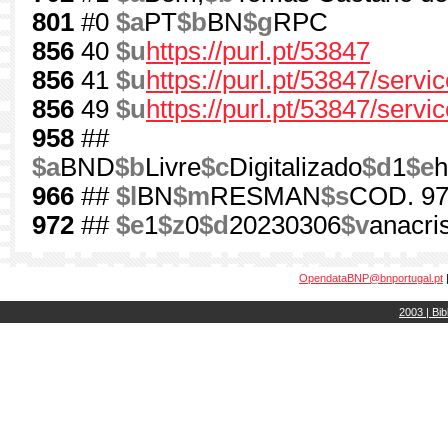
801
#0
$a
PT
$b
BN
$g
RPC
856
40
$u
https://purl.pt/53847
856
41
$u
https://purl.pt/53847/serv
856
49
$u
https://purl.pt/53847/servi
958
##
$a
BND
$b
Livre
$c
Digitalizado
$d
1
$e
h
966
##
$l
BN
$m
RESMAN
$s
COD. 9
972
##
$e
1
$z
0
$d
20230306
$v
anacri
OpendataBNP@bnportugal.pt
2003 | Bib