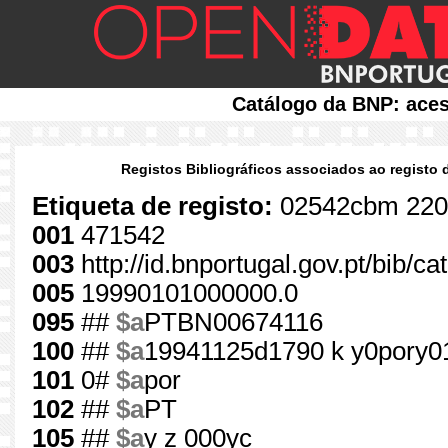
Catálogo da BNP: aces
Registos Bibliográficos associados ao registo 
Etiqueta de registo:
02542cbm 220
001
471542
003
http://id.bnportugal.gov.pt/bib/c
005
19990101000000.0
095
##
$a
PTBN00674116
100
##
$a
19941125d1790 k y0pory0
101
0#
$a
por
102
##
$a
PT
105
##
$a
y z 000yc