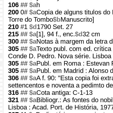
106
##
$a
h
200
0#
$a
Copia de alguns titulos do
Torre do Tombo
$b
Manuscrito]
210
#1
$d
1790 Set. 27
215
##
$a
[1], 94 f., enc.
$d
32 cm
300
##
$a
Notas à margem da letra 
305
##
$a
Texto publ. com ed. crític
Conde D. Pedro. Nova série. Lisboa
305
##
$a
Publ. em Roma : Estevan 
305
##
$a
Publ. em Madrid : Alonso 
306
##
$a
A f. 90: "Esta copia foi ex
settencentos e noventa a pedimto 
316
##
$a
Cota antiga: C-1-13
321
##
$a
Bibliogr.: As fontes do nob
Lisboa : Acad. Port. de História, 197