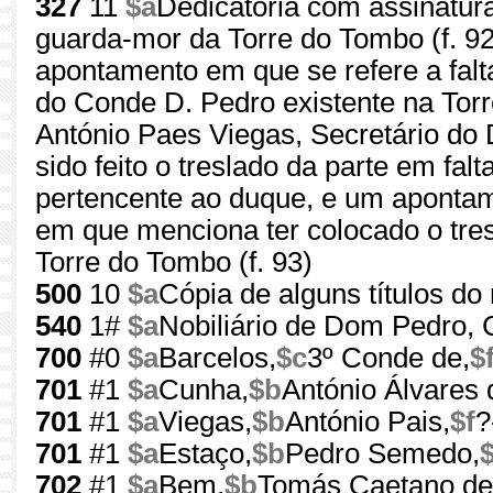
327
11
$a
Dedicatória com assinatura
guarda-mor da Torre do Tombo (f. 
apontamento em que se refere a falta
do Conde D. Pedro existente na Tor
António Paes Viegas, Secretário do 
sido feito o treslado da parte em falt
pertencente ao duque, e um aponta
em que menciona ter colocado o tres
Torre do Tombo (f. 93)
500
10
$a
Cópia de alguns títulos do
540
1#
$a
Nobiliário de Dom Pedro,
700
#0
$a
Barcelos,
$c
3º Conde de,
$
701
#1
$a
Cunha,
$b
António Álvares 
701
#1
$a
Viegas,
$b
António Pais,
$f
?
701
#1
$a
Estaço,
$b
Pedro Semedo,
$
702
#1
$a
Bem,
$b
Tomás Caetano de