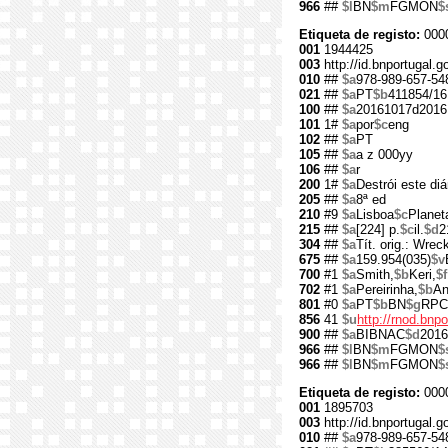
966
##
$l
BN
$m
FGMON
$
Etiqueta de registo:
000
001
1944425
003
http://id.bnportugal.
010
##
$a
978-989-657-54
021
##
$a
PT
$b
411854/16
100
##
$a
20161017d2016
101
1#
$a
por
$c
eng
102
##
$a
PT
105
##
$a
a z 000yy
106
##
$a
r
200
1#
$a
Destrói este diá
205
##
$a
8ª ed
210
#9
$a
Lisboa
$c
Planet
215
##
$a
[224] p.
$c
il.
$d
2
304
##
$a
Tít. orig.: Wreck
675
##
$a
159.954(035)
$v
700
#1
$a
Smith,
$b
Keri,
$f
702
#1
$a
Pereirinha,
$b
An
801
#0
$a
PT
$b
BN
$g
RPC
856
41
$u
http://rnod.bn
900
##
$a
BIBNAC
$d
2016
966
##
$l
BN
$m
FGMON
$
966
##
$l
BN
$m
FGMON
$
Etiqueta de registo:
000
001
1895703
003
http://id.bnportugal.
010
##
$a
978-989-657-54