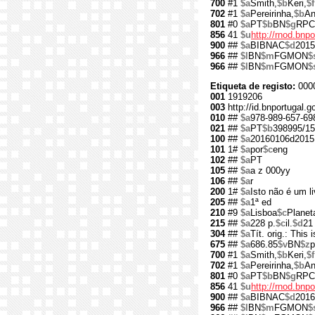
700
#1
$a
Smith,
$b
Keri,
$f
702
#1
$a
Pereirinha,
$b
An
801
#0
$a
PT
$b
BN
$g
RPC
856
41
$u
http://rnod.bn
900
##
$a
BIBNAC
$d
2015
966
##
$l
BN
$m
FGMON
$
966
##
$l
BN
$m
FGMON
$
Etiqueta de registo:
000
001
1919206
003
http://id.bnportugal.
010
##
$a
978-989-657-69
021
##
$a
PT
$b
398995/15
100
##
$a
20160106d2015
101
1#
$a
por
$c
eng
102
##
$a
PT
105
##
$a
a z 000yy
106
##
$a
r
200
1#
$a
Isto não é um li
205
##
$a
1ª ed
210
#9
$a
Lisboa
$c
Planet
215
##
$a
228 p.
$c
il.
$d
21
304
##
$a
Tít. orig.: This 
675
##
$a
686.85
$v
BN
$z
p
700
#1
$a
Smith,
$b
Keri,
$f
702
#1
$a
Pereirinha,
$b
An
801
#0
$a
PT
$b
BN
$g
RPC
856
41
$u
http://rnod.bn
900
##
$a
BIBNAC
$d
2016
966
##
$l
BN
$m
FGMON
$