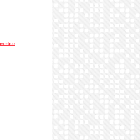
ave=true