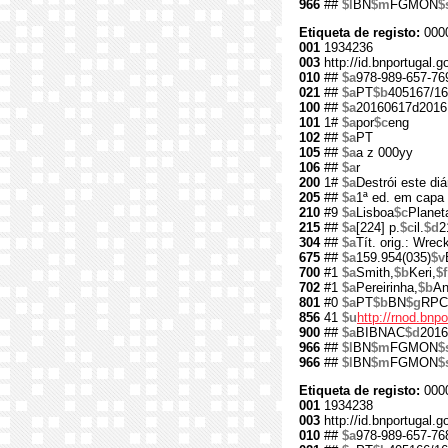
966
##
$l
BN
$m
FGMON
$
Etiqueta de registo:
000
001
1934236
003
http://id.bnportugal.
010
##
$a
978-989-657-76
021
##
$a
PT
$b
405167/16
100
##
$a
20160617d2016
101
1#
$a
por
$c
eng
102
##
$a
PT
105
##
$a
a z 000yy
106
##
$a
r
200
1#
$a
Destrói este diá
205
##
$a
1ª ed. em capa 
210
#9
$a
Lisboa
$c
Planet
215
##
$a
[224] p.
$c
il.
$d
2
304
##
$a
Tít. orig.: Wreck
675
##
$a
159.954(035)
$v
700
#1
$a
Smith,
$b
Keri,
$f
702
#1
$a
Pereirinha,
$b
An
801
#0
$a
PT
$b
BN
$g
RPC
856
41
$u
http://rnod.bn
900
##
$a
BIBNAC
$d
2016
966
##
$l
BN
$m
FGMON
$
966
##
$l
BN
$m
FGMON
$
Etiqueta de registo:
000
001
1934238
003
http://id.bnportugal.
010
##
$a
978-989-657-76