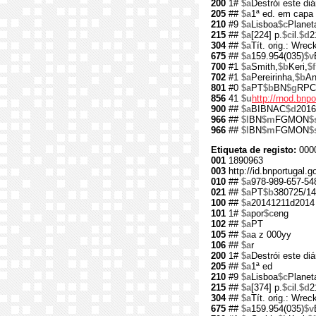
200
1#
$a
Destrói este diá
205
##
$a
1ª ed. em capa
210
#9
$a
Lisboa
$c
Planet
215
##
$a
[224] p.
$c
il.
$d
2
304
##
$a
Tít. orig.: Wreck
675
##
$a
159.954(035)
$v
700
#1
$a
Smith,
$b
Keri,
$f
702
#1
$a
Pereirinha,
$b
An
801
#0
$a
PT
$b
BN
$g
RPC
856
41
$u
http://rnod.bn
900
##
$a
BIBNAC
$d
2016
966
##
$l
BN
$m
FGMON
$
966
##
$l
BN
$m
FGMON
$
Etiqueta de registo:
000
001
1890963
003
http://id.bnportugal.
010
##
$a
978-989-657-54
021
##
$a
PT
$b
380725/14
100
##
$a
20141211d2014
101
1#
$a
por
$c
eng
102
##
$a
PT
105
##
$a
a z 000yy
106
##
$a
r
200
1#
$a
Destrói este diá
205
##
$a
1ª ed
210
#9
$a
Lisboa
$c
Planet
215
##
$a
[374] p.
$c
il.
$d
2
304
##
$a
Tít. orig.: Wreck
675
##
$a
159.954(035)
$v