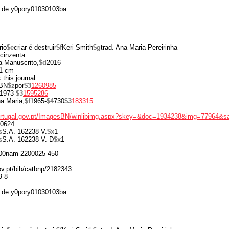
 de y0pory01030103ba
rio
$e
criar é destruir
$f
Keri Smith
$g
trad. Ana Maria Pereirinha
cinzenta
a Manuscrito,
$d
2016
1 cm
 this journal
BN
$z
por
$3
1260985
1973-
$3
1595286
a Maria,
$f
1965-
$4
730
$3
183315
portugal.gov.pt/ImagesBN/winlibimg.aspx?skey=&doc=1934238&img=77964&s
0624
s
S.A. 162238 V.
$x
1
s
S.A. 162238 V.-D
$x
1
00nam 2200025 450
gov.pt/bib/catbnp/2182343
9-8
 de y0pory01030103ba