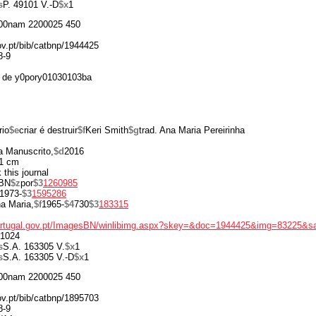
s
P. 49101 V.-D
$x
1
00nam 2200025 450
gov.pt/bib/catbnp/1944425
8-9
 de y0pory01030103ba
rio
$e
criar é destruir
$f
Keri Smith
$g
trad. Ana Maria Pereirinha
a Manuscrito,
$d
2016
1 cm
 this journal
BN
$z
por
$3
1260985
1973-
$3
1595286
a Maria,
$f
1965-
$4
730
$3
183315
portugal.gov.pt/ImagesBN/winlibimg.aspx?skey=&doc=1944425&img=83225&s
1024
s
S.A. 163305 V.
$x
1
s
S.A. 163305 V.-D
$x
1
00nam 2200025 450
gov.pt/bib/catbnp/1895703
8-9