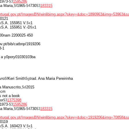
1973-
$3
1595286
a Maria,
$f
1965-
$4
730
$3
183315
portugal.gov.pt/ImagesBN/winlibimg.aspx?skey=&doc=1890963&img=53963&s
0121
s
S.A. 155951 V.
$x
1
s
S.A. 155951 V.-D
$x
1
00nam 2200025 450
gov.pt/bib/catbnp/1919206
8-1
 a y0pory01030103ba
vro
$f
Keri Smith
$g
trad. Ana Maria Pereirinha
a Manuscrito,
$d
2015
 cm
is not a book
or
$3
1375398
1973-
$3
1595286
a Maria,
$f
1965-
$4
730
$3
183315
portugal.gov.pt/ImagesBN/winlibimg.aspx?skey=&doc=1919206&img=70858&s
0119
s
S.A. 160423 V.
$x
1