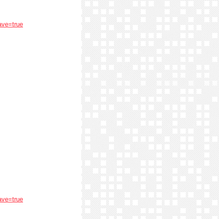
ave=true
ave=true