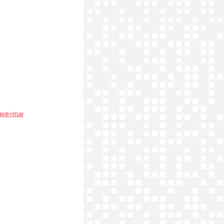
ave=true