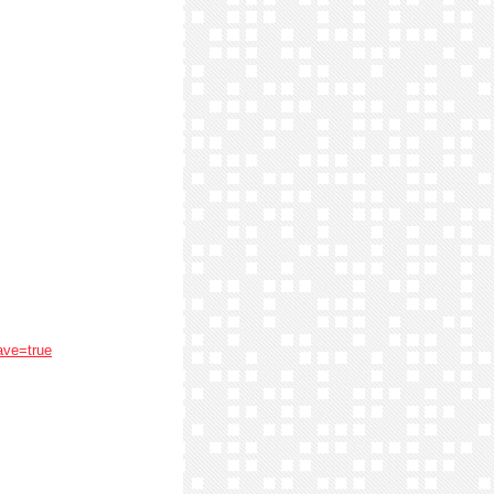
ave=true