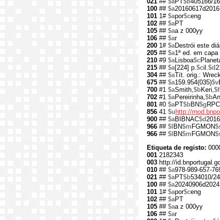
021
##
$a
PT
$b
405166/16
100
##
$a
20160617d2016
101
1#
$a
por
$c
eng
102
##
$a
PT
105
##
$a
a z 000yy
106
##
$a
r
200
1#
$a
Destrói este diá
205
##
$a
1ª ed. em capa 
210
#9
$a
Lisboa
$c
Planet
215
##
$a
[224] p.
$c
il.
$d
2
304
##
$a
Tít. orig.: Wreck
675
##
$a
159.954(035)
$v
700
#1
$a
Smith,
$b
Keri,
$f
702
#1
$a
Pereirinha,
$b
An
801
#0
$a
PT
$b
BN
$g
RPC
856
41
$u
http://rnod.bn
900
##
$a
BIBNAC
$d
2016
966
##
$l
BN
$m
FGMON
$
966
##
$l
BN
$m
FGMON
$
Etiqueta de registo:
000
001
2182343
003
http://id.bnportugal.
010
##
$a
978-989-657-76
021
##
$a
PT
$b
534010/24
100
##
$a
20240906d2024
101
1#
$a
por
$c
eng
102
##
$a
PT
105
##
$a
a z 000yy
106
##
$a
r