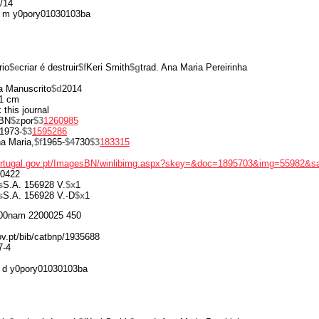
/14
 m y0pory01030103ba
rio
$e
criar é destruir
$f
Keri Smith
$g
trad. Ana Maria Pereirinha
a Manuscrito
$d
2014
1 cm
 this journal
BN
$z
por
$3
1260985
1973-
$3
1595286
a Maria,
$f
1965-
$4
730
$3
183315
portugal.gov.pt/ImagesBN/winlibimg.aspx?skey=&doc=1895703&img=55982&s
0422
s
S.A. 156928 V.
$x
1
s
S.A. 156928 V.-D
$x
1
00nam 2200025 450
gov.pt/bib/catbnp/1935688
7-4
 d y0pory01030103ba