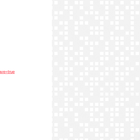
ave=true