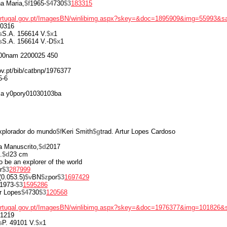
a Maria,
$f
1965-
$4
730
$3
183315
portugal.gov.pt/ImagesBN/winlibimg.aspx?skey=&doc=1895909&img=55993&s
0316
s
S.A. 156614 V.
$x
1
s
S.A. 156614 V.-D
$x
1
00nam 2200025 450
gov.pt/bib/catbnp/1976377
5-6
 a y0pory01030103ba
plorador do mundo
$f
Keri Smith
$g
trad. Artur Lopes Cardoso
a Manuscrito,
$d
2017
.
$d
23 cm
to be an explorer of the world
r
$3
287999
(0.053.5)
$v
BN
$z
por
$3
1697429
1973-
$3
1595286
r Lopes
$4
730
$3
120568
portugal.gov.pt/ImagesBN/winlibimg.aspx?skey=&doc=1976377&img=101826&
1219
s
P. 49101 V.
$x
1