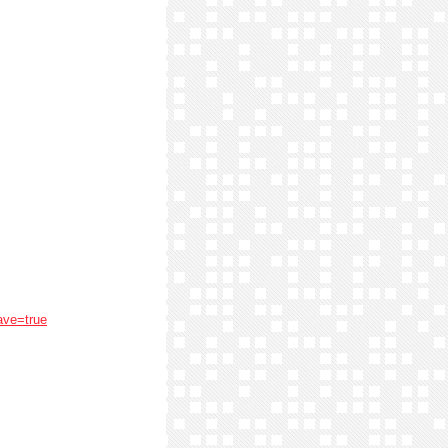
ave=true