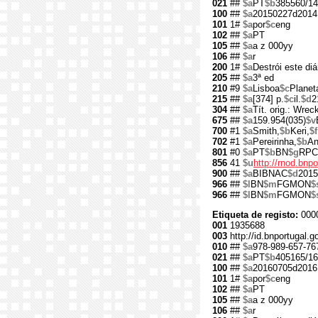
021
##
$a
PT
$b
385560/14
100
##
$a
20150227d2014
101
1#
$a
por
$c
eng
102
##
$a
PT
105
##
$a
a z 000yy
106
##
$a
r
200
1#
$a
Destrói este diá
205
##
$a
3ª ed
210
#9
$a
Lisboa
$c
Planet
215
##
$a
[374] p.
$c
il.
$d
2
304
##
$a
Tít. orig.: Wreck
675
##
$a
159.954(035)
$v
700
#1
$a
Smith,
$b
Keri,
$f
702
#1
$a
Pereirinha,
$b
An
801
#0
$a
PT
$b
BN
$g
RPC
856
41
$u
http://rnod.bn
900
##
$a
BIBNAC
$d
2015
966
##
$l
BN
$m
FGMON
$
966
##
$l
BN
$m
FGMON
$
Etiqueta de registo:
000
001
1935688
003
http://id.bnportugal.
010
##
$a
978-989-657-76
021
##
$a
PT
$b
405165/16
100
##
$a
20160705d2016
101
1#
$a
por
$c
eng
102
##
$a
PT
105
##
$a
a z 000yy
106
##
$a
r