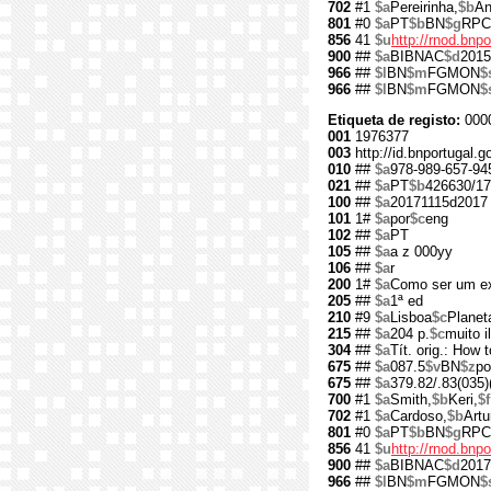
702
#1
$a
Pereirinha,
$b
An
801
#0
$a
PT
$b
BN
$g
RPC
856
41
$u
http://rnod.bn
900
##
$a
BIBNAC
$d
2015
966
##
$l
BN
$m
FGMON
$
966
##
$l
BN
$m
FGMON
$
Etiqueta de registo:
000
001
1976377
003
http://id.bnportugal.
010
##
$a
978-989-657-94
021
##
$a
PT
$b
426630/17
100
##
$a
20171115d2017
101
1#
$a
por
$c
eng
102
##
$a
PT
105
##
$a
a z 000yy
106
##
$a
r
200
1#
$a
Como ser um ex
205
##
$a
1ª ed
210
#9
$a
Lisboa
$c
Planet
215
##
$a
204 p.
$c
muito il
304
##
$a
Tít. orig.: How 
675
##
$a
087.5
$v
BN
$z
po
675
##
$a
379.82/.83(035)
700
#1
$a
Smith,
$b
Keri,
$f
702
#1
$a
Cardoso,
$b
Artu
801
#0
$a
PT
$b
BN
$g
RPC
856
41
$u
http://rnod.bn
900
##
$a
BIBNAC
$d
2017
966
##
$l
BN
$m
FGMON
$