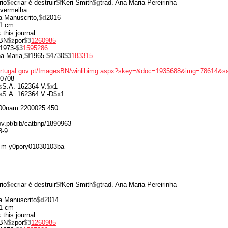
rio
$e
criar é destruir
$f
Keri Smith
$g
trad. Ana Maria Pereirinha
 vermelha
a Manuscrito,
$d
2016
1 cm
 this journal
BN
$z
por
$3
1260985
1973-
$3
1595286
a Maria,
$f
1965-
$4
730
$3
183315
portugal.gov.pt/ImagesBN/winlibimg.aspx?skey=&doc=1935688&img=78614&s
0708
s
S.A. 162364 V.
$x
1
s
S.A. 162364 V.-D
$x
1
00nam 2200025 450
gov.pt/bib/catbnp/1890963
8-9
 m y0pory01030103ba
rio
$e
criar é destruir
$f
Keri Smith
$g
trad. Ana Maria Pereirinha
a Manuscrito
$d
2014
1 cm
 this journal
BN
$z
por
$3
1260985