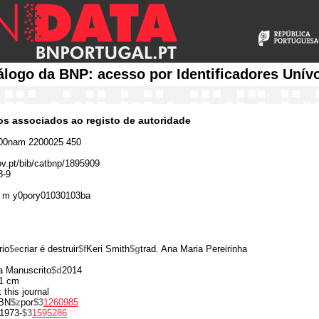
álogo da BNP: acesso por Identificadores Unív
cos associados ao registo de autoridade
00nam 2200025 450
gov.pt/bib/catbnp/1895909
8-9
 m y0pory01030103ba
rio
$e
criar é destruir
$f
Keri Smith
$g
trad. Ana Maria Pereirinha
a Manuscrito
$d
2014
1 cm
 this journal
BN
$z
por
$3
1260985
1973-
$3
1595286