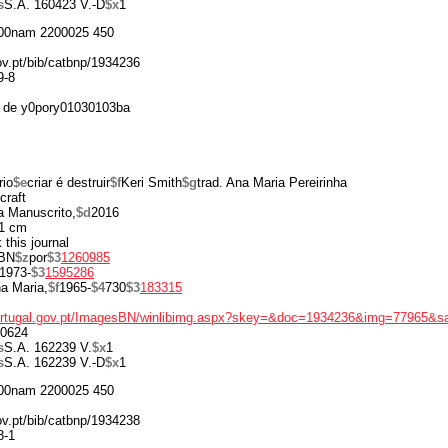
s
S.A. 160423 V.-D
$x
1
00nam 2200025 450
gov.pt/bib/catbnp/1934236
9-8
 de y0pory01030103ba
rio
$e
criar é destruir
$f
Keri Smith
$g
trad. Ana Maria Pereirinha
craft
a Manuscrito,
$d
2016
1 cm
 this journal
BN
$z
por
$3
1260985
1973-
$3
1595286
a Maria,
$f
1965-
$4
730
$3
183315
portugal.gov.pt/ImagesBN/winlibimg.aspx?skey=&doc=1934236&img=77965&s
0624
s
S.A. 162239 V.
$x
1
s
S.A. 162239 V.-D
$x
1
00nam 2200025 450
gov.pt/bib/catbnp/1934238
8-1