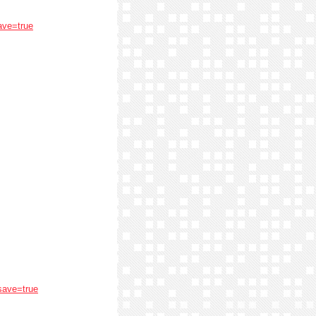
ave=true
save=true