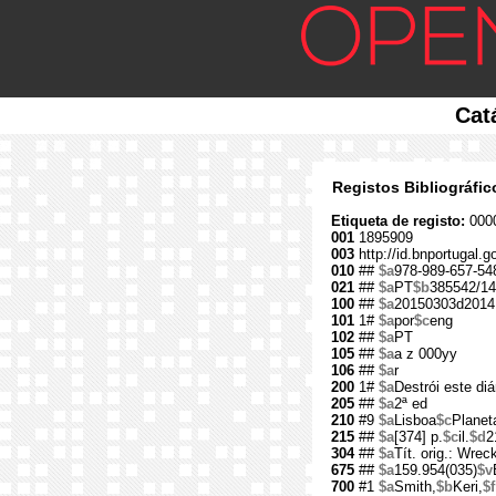
Cat
Registos Bibliográfi
Etiqueta de registo:
000
001
1895909
003
http://id.bnportugal.
010
##
$a
978-989-657-54
021
##
$a
PT
$b
385542/14
100
##
$a
20150303d2014
101
1#
$a
por
$c
eng
102
##
$a
PT
105
##
$a
a z 000yy
106
##
$a
r
200
1#
$a
Destrói este diá
205
##
$a
2ª ed
210
#9
$a
Lisboa
$c
Planet
215
##
$a
[374] p.
$c
il.
$d
2
304
##
$a
Tít. orig.: Wreck
675
##
$a
159.954(035)
$v
700
#1
$a
Smith,
$b
Keri,
$f