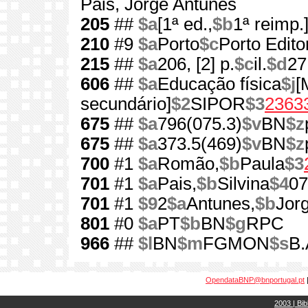
Pais, Jorge Antunes
205
##
$a
[1ª ed.,
$b
1ª reimp.
210
#9
$a
Porto
$c
Porto Edito
215
##
$a
206, [2] p.
$c
il.
$d
27
606
##
$a
Educação física
$j
[
secundário]
$2
SIPOR
$3
2363
675
##
$a
796(075.3)
$v
BN
$z
675
##
$a
373.5(469)
$v
BN
$z
700
#1
$a
Romão,
$b
Paula
$3
701
#1
$a
Pais,
$b
Silvina
$4
07
701
#1
$9
2
$a
Antunes,
$b
Jor
801
#0
$a
PT
$b
BN
$g
RPC
966
##
$l
BN
$m
FGMON
$s
B.
OpendataBNP@bnportugal.pt
2003 | Bib