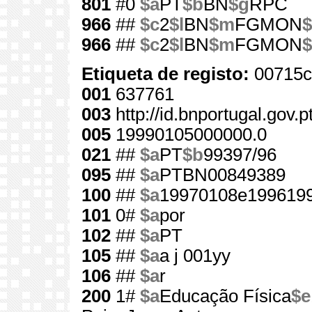
801
#0
$a
PT
$b
BN
$g
RPC
966
##
$c
2
$l
BN
$m
FGMON
$
966
##
$c
2
$l
BN
$m
FGMON
$
Etiqueta de registo:
00715c
001
637761
003
http://id.bnportugal.gov.
005
19990105000000.0
021
##
$a
PT
$b
99397/96
095
##
$a
PTBN00849389
100
##
$a
19970108e1996199
101
0#
$a
por
102
##
$a
PT
105
##
$a
a j 001yy
106
##
$a
r
200
1#
$a
Educação Física
$e