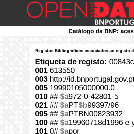
Catálogo da BNP: aces
Registos Bibliográficos associados ao registo 
Etiqueta de registo:
00843c
001
613550
003
http://id.bnportugal.gov.
005
19990105000000.0
010
##
$a
972-0-42801-5
021
##
$a
PT
$b
99397/96
095
##
$a
PTBN00823932
100
##
$a
19960718d1996 e 
101
0#
$a
por