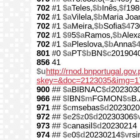
702
#1
$a
Teles,
$b
Inês,
$f
198
702
#1
$a
Vilela,
$b
Maria Joa
702
#1
$a
Meira,
$b
Sofia
$4
73
702
#1
$9
5
$a
Ramos,
$b
Alex
702
#1
$a
Pleslova,
$b
Anna
$
801
#0
$a
PT
$b
BN
$c
201904
856
41
$u
http://rnod.bnportugal.go
skey=&doc=2123035&img=1
900
##
$a
BIBNAC
$d
202303
966
##
$l
BN
$m
FGMON
$s
B.
971
##
$c
msebas
$d
2023020
972
##
$e
2
$z
0
$d
20230306
$
973
##
$c
anasil
$d
20230214
974
##
$e
0
$d
20230214
$v
rs