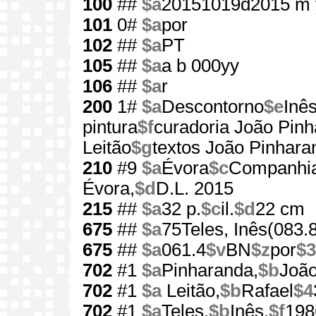
100
##
$a
20151019d2015 m 
101
0#
$a
por
102
##
$a
PT
105
##
$a
a b 000yy
106
##
$a
r
200
1#
$a
Descontorno
$e
Inês
pintura
$f
curadoria João Pin
Leitão
$g
textos João Pinhara
210
#9
$a
Évora
$c
Companhia
Évora,
$d
D.L. 2015
215
##
$a
32 p.
$c
il.
$d
22 cm
675
##
$a
75Teles, Inês(083.
675
##
$a
061.4
$v
BN
$z
por
$3
702
#1
$a
Pinharanda,
$b
João
702
#1
$a
Leitão,
$b
Rafael
$4
702
#1
$a
Teles,
$b
Inês,
$f
198