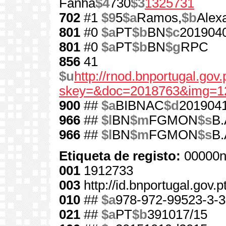
Fanha
$4
730
$3
1325731
702
#1
$9
5
$a
Ramos,
$b
Alex
801
#0
$a
PT
$b
BN
$c
201904
801
#0
$a
PT
$b
BN
$g
RPC
856
41
$u
http://rnod.bnportugal.go
skey=&doc=2018763&img=1
900
##
$a
BIBNAC
$d
201904
966
##
$l
BN
$m
FGMON
$s
B.
966
##
$l
BN
$m
FGMON
$s
B.
Etiqueta de registo:
00000n
001
1912733
003
http://id.bnportugal.gov.
010
##
$a
978-972-99523-3-3
021
##
$a
PT
$b
391017/15