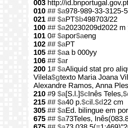
003
http://id.bnportugal.gov.
010
##
$a
978-989-33-3125-5
021
##
$a
PT
$b
498703/22
100
##
$a
20230209d2022 m 
101
0#
$a
por
$a
eng
102
##
$a
PT
105
##
$a
a b 000yy
106
##
$a
r
200
1#
$a
Aliquid stat pro ali
Vilela
$g
texto Maria Joana Vi
Alexandre Ramos, Anna Ples
210
#9
$a
[S.l.]
$c
Inês Teles,
$
215
##
$a
40 p.
$c
il.
$d
22 cm
305
##
$a
Ed. bilingue em por
675
##
$a
73Teles, Inês(083.
675
##
$a
73.038.5(=1:469)"2