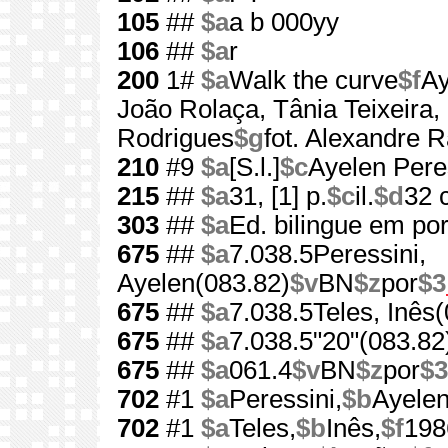
105
##
$a
a b 000yy
106
##
$a
r
200
1#
$a
Walk the curve
$f
Ay
João Rolaça, Tânia Teixeira
Rodrigues
$g
fot. Alexandre 
210
#9
$a
[S.l.]
$c
Ayelen Pere
215
##
$a
31, [1] p.
$c
il.
$d
32 
303
##
$a
Ed. bilingue em por
675
##
$a
7.038.5Peressini,
Ayelen(083.82)
$v
BN
$z
por
$3
675
##
$a
7.038.5Teles, Inês
675
##
$a
7.038.5"20"(083.82
675
##
$a
061.4
$v
BN
$z
por
$3
702
#1
$a
Peressini,
$b
Ayelen
702
#1
$a
Teles,
$b
Inês,
$f
198