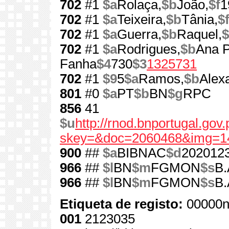
702
#1
$a
Rolaça,
$b
João,
$f
1
702
#1
$a
Teixeira,
$b
Tânia,
$
702
#1
$a
Guerra,
$b
Raquel,
$
702
#1
$a
Rodrigues,
$b
Ana P
Fanha
$4
730
$3
1325731
702
#1
$9
5
$a
Ramos,
$b
Alex
801
#0
$a
PT
$b
BN
$g
RPC
856
41
$u
http://rnod.bnportugal.go
skey=&doc=2060468&img=1
900
##
$a
BIBNAC
$d
202012
966
##
$l
BN
$m
FGMON
$s
B.
966
##
$l
BN
$m
FGMON
$s
B.
Etiqueta de registo:
00000n
001
2123035