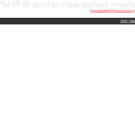
OpendataBNP@bnportugal.pt
2003 | Bib