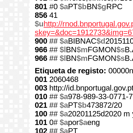
801
#0
$a
PT
$b
BN
$g
RPC
856
41
$u
http://rnod.bnportugal.go
skey=&doc=1912733&img=6
900
##
$a
BIBNAC
$d
201511
966
##
$l
BN
$m
FGMON
$s
B.
966
##
$l
BN
$m
FGMON
$s
B.
Etiqueta de registo:
00000n
001
2060468
003
http://id.bnportugal.gov.
010
##
$a
978-989-33-0771-7
021
##
$a
PT
$b
473872/20
100
##
$a
20201125d2020 m 
101
0#
$a
por
$a
eng
102
##
$a
PT