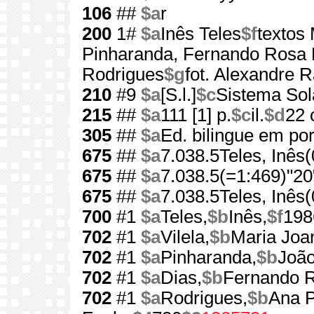
106
##
$a
r
200
1#
$a
Inês Teles
$f
textos 
Pinharanda, Fernando Rosa 
Rodrigues
$g
fot. Alexandre Ra
210
#9
$a
[S.l.]
$c
Sistema Sol
215
##
$a
111 [1] p.
$c
il.
$d
22
305
##
$a
Ed. bilingue em por
675
##
$a
7.038.5Teles, Inês
675
##
$a
7.038.5(=1:469)"20
675
##
$a
7.038.5Teles, Inês
700
#1
$a
Teles,
$b
Inês,
$f
198
702
#1
$a
Vilela,
$b
Maria Joa
702
#1
$a
Pinharanda,
$b
João
702
#1
$a
Dias,
$b
Fernando 
702
#1
$a
Rodrigues,
$b
Ana P