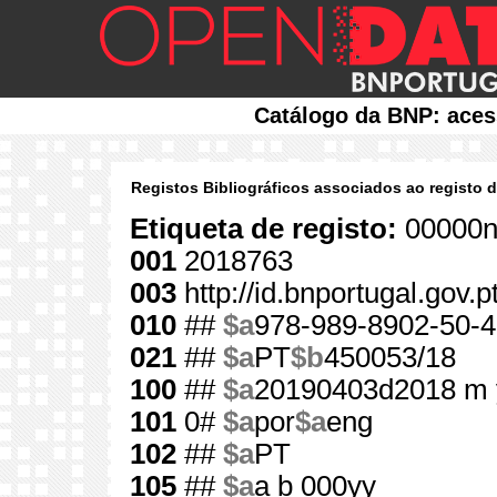
Catálogo da BNP: aces
Registos Bibliográficos associados ao registo 
Etiqueta de registo:
00000n
001
2018763
003
http://id.bnportugal.gov.
010
##
$a
978-989-8902-50-4
021
##
$a
PT
$b
450053/18
100
##
$a
20190403d2018 m 
101
0#
$a
por
$a
eng
102
##
$a
PT
105
##
$a
a b 000yy