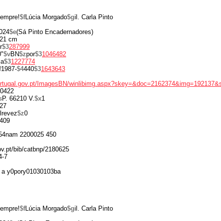
sempre!
$f
Lúcia Morgado
$g
il. Carla Pinto
024
$e
(Sá Pinto Encadernadores)
21 cm
r
$3
287999
0"
$v
BN
$z
por
$3
1046482
ia
$3
1227774
f
1987-
$4
440
$3
1643643
portugal.gov.pt/ImagesBN/winlibimg.aspx?skey=&doc=2162374&img=192137&
0422
s
P. 66210 V.
$x
1
27
lrevez
$z
0
409
54nam 2200025 450
gov.pt/bib/catbnp/2180625
4-7
 a y0pory01030103ba
sempre!
$f
Lúcia Morgado
$g
il. Carla Pinto