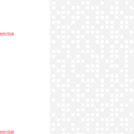
ave=true
ave=true