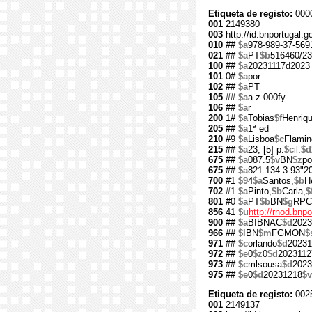
Etiqueta de registo:
000
001
2149380
003
http://id.bnportugal.
010
##
$a
978-989-37-569
021
##
$a
PT
$b
516460/23
100
##
$a
20231117d2023
101
0#
$a
por
102
##
$a
PT
105
##
$a
a z 000fy
106
##
$a
r
200
1#
$a
Tobias
$f
Henriq
205
##
$a
1ª ed
210
#9
$a
Lisboa
$c
Flamin
215
##
$a
23, [5] p.
$c
il.
$d
675
##
$a
087.5
$v
BN
$z
po
675
##
$a
821.134.3-93"2
700
#1
$9
4
$a
Santos,
$b
H
702
#1
$a
Pinto,
$b
Carla,
$
801
#0
$a
PT
$b
BN
$g
RPC
856
41
$u
http://rnod.bn
900
##
$a
BIBNAC
$d
2023
966
##
$l
BN
$m
FGMON
$
971
##
$c
orlando
$d
20231
972
##
$e
0
$z
0
$d
2023112
973
##
$c
mlsousa
$d
2023
975
##
$e
0
$d
20231218
$v
Etiqueta de registo:
002
001
2149137