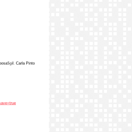
rbosa
$g
il. Carla Pinto
save=true