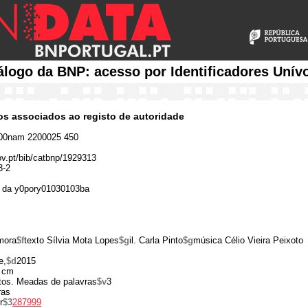
álogo da BNP: acesso por Identificadores Unív
cos associados ao registo de autoridade
00nam 2200025 450
gov.pt/bib/catbnp/1929313
3-2
 da y0pory01030103ba
mora
$f
texto Sílvia Mota Lopes
$g
il. Carla Pinto
$g
música Célio Vieira Peixoto
e,
$d
2015
 cm
tos. Meadas de palavras
$v
3
ras
r
$3
287999