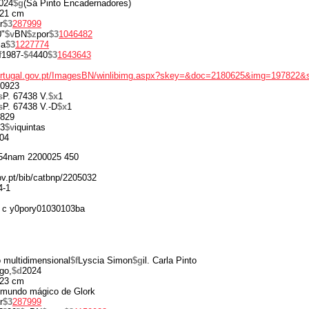
024
$g
(Sá Pinto Encadernadores)
21 cm
r
$3
287999
0"
$v
BN
$z
por
$3
1046482
ia
$3
1227774
f
1987-
$4
440
$3
1643643
portugal.gov.pt/ImagesBN/winlibimg.aspx?skey=&doc=2180625&img=197822&
0923
s
P. 67438 V.
$x
1
s
P. 67438 V.-D
$x
1
829
3
$v
iquintas
04
54nam 2200025 450
gov.pt/bib/catbnp/2205032
4-1
 c y0pory01030103ba
 multidimensional
$f
Lyscia Simon
$g
il. Carla Pinto
go,
$d
2024
23 cm
mundo mágico de Glork
r
$3
287999