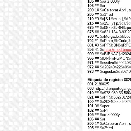
105
##
$a
a z 000fy
106
##
$a
r
200
1#
$a
Celebrar Abril, 
205
##
$a
1ª ed
210
#9
$a
[S.l.
$c
s.n.],
$d
2
215
##
$a
25, [7] p.
$c
il.
$d
675
##
$a
087.5
$v
BN
$z
po
675
##
$a
821.134.3-93"2
700
#1
$a
Morgado,
$b
Lúc
702
#1
$a
Pinto,
$b
Carla,
$
801
#0
$a
PT
$b
BN
$g
RPC
856
41
$u
http://rnod.bn
900
##
$a
BIBNAC
$d
2024
966
##
$l
BN
$m
FGMON
$
971
##
$c
ssilva
$d
202403
972
##
$d
20240422
$e
0
$v
973
##
$c
igoulao
$d
20240
Etiqueta de registo:
002
001
2180625
003
http://id.bnportugal.
010
##
$a
978-989-33-580
021
##
$a
PT
$b
532701/24
100
##
$a
20240829d2024
101
0#
$a
por
102
##
$a
PT
105
##
$a
a z 000fy
106
##
$a
r
200
1#
$a
Celebrar Abril, 
205
##
$a
2ª ed