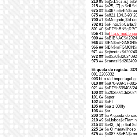
210
#9
$a
[S.l.
$c
s.n.],
$d
2
215
##
$a
25, [7] p.
$c
il.
$d
675
##
$a
087.5
$v
BN
$z
po
675
##
$a
821.134.3-93"2
700
#1
$a
Morgado,
$b
Lúc
702
#1
$a
Pinto,
$b
Carla,
$
801
#0
$a
PT
$b
BN
$g
RPC
856
41
$u
http://rnod.bn
900
##
$a
BIBNAC
$d
2024
966
##
$l
BN
$m
FGMON
$
966
##
$l
BN
$m
FGMON
$
971
##
$c
jbeatriz
$d
20240
972
##
$e
0
$z
0
$d
2024092
973
##
$c
anasil
$d
202409
Etiqueta de registo:
002
001
2205032
003
http://id.bnportugal.
010
##
$a
978-989-37-881
021
##
$a
PT
$b
539408/24
100
##
$a
20250213d2024
101
0#
$a
por
102
##
$a
PT
105
##
$a
a z 000fy
106
##
$a
r
200
1#
$a
A queda do raio
210
#9
$a
Lisboa
$c
Flamin
215
##
$a
43, [5] p.
$c
il.
$d
225
2#
$a
O maravilhoso 
675
##
$a
087.5
$v
BN
$z
po