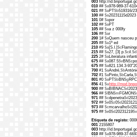
003
http://id.bnportugal.
010
##
$a
978-989-37-610
021
##
$a
PT
$b
519316/23
100
##
$a
20231115d2023
101
0#
$a
por
102
##
$a
PT
105
##
$a
a z 000fy
106
##
$a
r
200
1#
$a
Quem nasceu pa
205
##
$a
1ª ed
210
#9
$a
[S.l.]
$c
Flaming
215
##
$a
27, [3] p.
$c
il.
$d
225
2#
$a
Literatura infan
675
##
$a
087.5
$v
BN
$z
po
675
##
$a
821.134.3-93"2
700
#1
$a
André,
$b
Antóni
702
#1
$a
Pinto,
$b
Carla,
$
801
#0
$a
PT
$b
BN
$g
RPC
856
41
$u
http://rnod.bn
900
##
$a
BIBNAC
$d
2023
966
##
$l
BN
$m
FGMON
$
971
##
$c
dpenetra
$d
2023
972
##
$e
0
$z
0
$d
2023121
973
##
$c
mcarvalho
$d
20
975
##
$e
0
$d
20231219
$v
Etiqueta de registo:
000
001
2155807
003
http://id.bnportugal.
010
##
$a
978-989-37-669