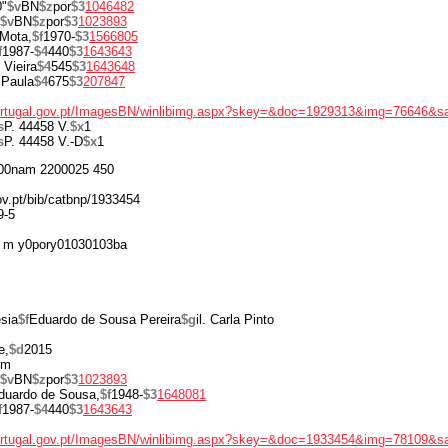
0"
$v
BN
$z
por
$3
1046482
$v
BN
$z
por
$3
1023893
 Mota,
$f
1970-
$3
1566805
f
1987-
$4
440
$3
1643643
 Vieira
$4
545
$3
1643648
 Paula
$4
675
$3
207847
portugal.gov.pt/ImagesBN/winlibimg.aspx?skey=&doc=1929313&img=76646&s
s
P. 44458 V.
$x
1
s
P. 44458 V.-D
$x
1
00nam 2200025 450
gov.pt/bib/catbnp/1933454
9-5
 m y0pory01030103ba
sia
$f
Eduardo de Sousa Pereira
$g
il. Carla Pinto
e,
$d
2015
cm
$v
BN
$z
por
$3
1023893
duardo de Sousa,
$f
1948-
$3
1648081
f
1987-
$4
440
$3
1643643
portugal.gov.pt/ImagesBN/winlibimg.aspx?skey=&doc=1933454&img=78109&s