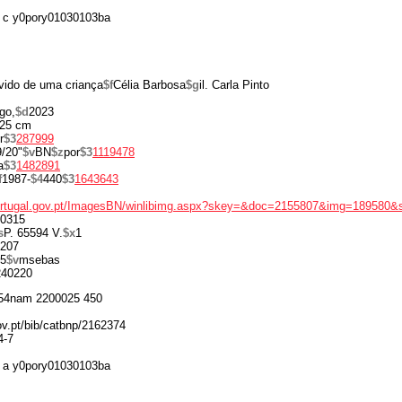
 c y0pory01030103ba
vido de uma criança
$f
Célia Barbosa
$g
il. Carla Pinto
go,
$d
2023
25 cm
r
$3
287999
9/20"
$v
BN
$z
por
$3
1119478
a
$3
1482891
f
1987-
$4
440
$3
1643643
portugal.gov.pt/ImagesBN/winlibimg.aspx?skey=&doc=2155807&img=189580&
0315
s
P. 65594 V.
$x
1
207
5
$v
msebas
240220
54nam 2200025 450
gov.pt/bib/catbnp/2162374
4-7
 a y0pory01030103ba