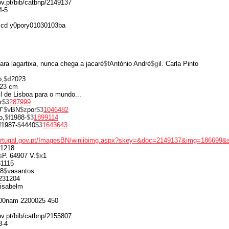
gov.pt/bib/catbnp/2149137
4-5
 cd y0pory01030103ba
ra lagartixa, nunca chega a jacaré
$f
António André
$g
il. Carla Pinto
o,
$d
2023
23 cm
til de Lisboa para o mundo...
r
$3
287999
0"
$v
BN
$z
por
$3
1046482
o,
$f
1988-
$3
1899114
f
1987-
$4
440
$3
1643643
portugal.gov.pt/ImagesBN/winlibimg.aspx?skey=&doc=2149137&img=186699&
1218
s
P. 64907 V.
$x
1
1115
8
$v
asantos
231204
isabelm
00nam 2200025 450
gov.pt/bib/catbnp/2155807
3-4