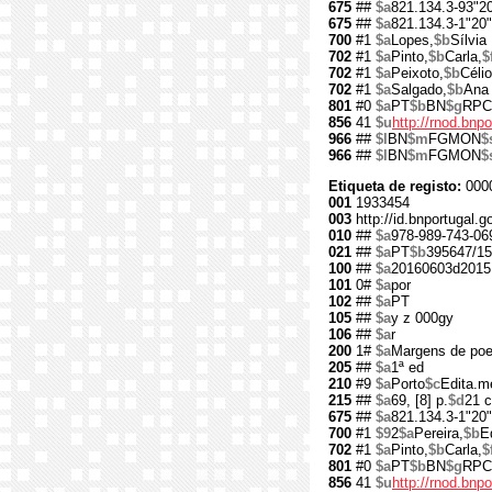
675
##
$a
821.134.3-93"2
675
##
$a
821.134.3-1"20"
700
#1
$a
Lopes,
$b
Sílvia
702
#1
$a
Pinto,
$b
Carla,
$
702
#1
$a
Peixoto,
$b
Célio
702
#1
$a
Salgado,
$b
Ana
801
#0
$a
PT
$b
BN
$g
RPC
856
41
$u
http://rnod.bn
966
##
$l
BN
$m
FGMON
$
966
##
$l
BN
$m
FGMON
$
Etiqueta de registo:
000
001
1933454
003
http://id.bnportugal.
010
##
$a
978-989-743-06
021
##
$a
PT
$b
395647/15
100
##
$a
20160603d2015
101
0#
$a
por
102
##
$a
PT
105
##
$a
y z 000gy
106
##
$a
r
200
1#
$a
Margens de poe
205
##
$a
1ª ed
210
#9
$a
Porto
$c
Edita.m
215
##
$a
69, [8] p.
$d
21 
675
##
$a
821.134.3-1"20"
700
#1
$9
2
$a
Pereira,
$b
E
702
#1
$a
Pinto,
$b
Carla,
$
801
#0
$a
PT
$b
BN
$g
RPC
856
41
$u
http://rnod.bn