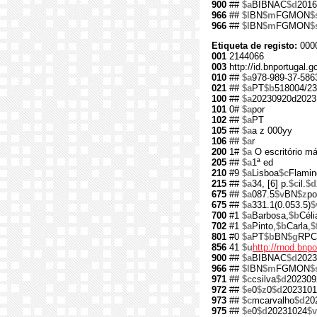
900
##
$a
BIBNAC
$d
2016
966
##
$l
BN
$m
FGMON
$
966
##
$l
BN
$m
FGMON
$
Etiqueta de registo:
000
001
2144066
003
http://id.bnportugal.
010
##
$a
978-989-37-586
021
##
$a
PT
$b
518004/23
100
##
$a
20230920d2023
101
0#
$a
por
102
##
$a
PT
105
##
$a
a z 000yy
106
##
$a
r
200
1#
$a
O escritório má
205
##
$a
1ª ed
210
#9
$a
Lisboa
$c
Flamin
215
##
$a
34, [6] p.
$c
il.
$d
675
##
$a
087.5
$v
BN
$z
po
675
##
$a
331.1(0.053.5)
$
700
#1
$a
Barbosa,
$b
Céli
702
#1
$a
Pinto,
$b
Carla,
$
801
#0
$a
PT
$b
BN
$g
RPC
856
41
$u
http://rnod.bn
900
##
$a
BIBNAC
$d
2023
966
##
$l
BN
$m
FGMON
$
971
##
$c
csilva
$d
202309
972
##
$e
0
$z
0
$d
2023101
973
##
$c
mcarvalho
$d
20
975
##
$e
0
$d
20231024
$v