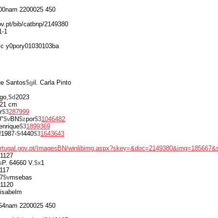
00nam 2200025 450
gov.pt/bib/catbnp/2149380
1-1
 c y0pory01030103ba
ue Santos
$g
il. Carla Pinto
go,
$d
2023
21 cm
r
$3
287999
0"
$v
BN
$z
por
$3
1046482
enrique
$3
1899369
f
1987-
$4
440
$3
1643643
portugal.gov.pt/ImagesBN/winlibimg.aspx?skey=&doc=2149380&img=185667&
1127
s
P. 64660 V.
$x
1
117
7
$v
msebas
1120
isabelm
54nam 2200025 450