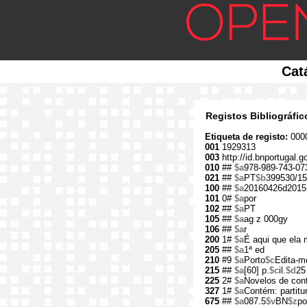
Cat
Registos Bibliográfi
Etiqueta de registo:
000
001
1929313
003
http://id.bnportugal.
010
##
$a
978-989-743-07
021
##
$a
PT
$b
399530/15
100
##
$a
20160426d2015
101
0#
$a
por
102
##
$a
PT
105
##
$a
ag z 000gy
106
##
$a
r
200
1#
$a
É aqui que ela 
205
##
$a
1ª ed
210
#9
$a
Porto
$c
Edita-m
215
##
$a
[60] p.
$c
il.
$d
25
225
2#
$a
Novelos de con
327
1#
$a
Contém: partitu
675
##
$a
087.5
$v
BN
$z
po