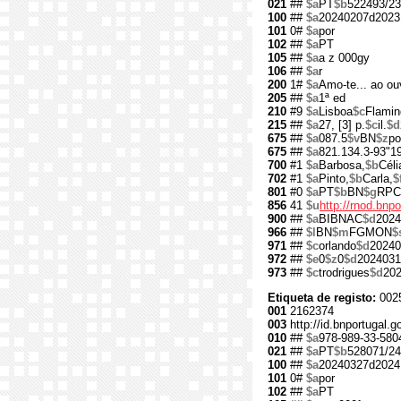
021
##
$a
PT
$b
522493/23
100
##
$a
20240207d2023
101
0#
$a
por
102
##
$a
PT
105
##
$a
a z 000gy
106
##
$a
r
200
1#
$a
Amo-te... ao ou
205
##
$a
1ª ed
210
#9
$a
Lisboa
$c
Flamin
215
##
$a
27, [3] p.
$c
il.
$d
675
##
$a
087.5
$v
BN
$z
po
675
##
$a
821.134.3-93"1
700
#1
$a
Barbosa,
$b
Céli
702
#1
$a
Pinto,
$b
Carla,
$
801
#0
$a
PT
$b
BN
$g
RPC
856
41
$u
http://rnod.bn
900
##
$a
BIBNAC
$d
2024
966
##
$l
BN
$m
FGMON
$
971
##
$c
orlando
$d
20240
972
##
$e
0
$z
0
$d
2024031
973
##
$c
trodrigues
$d
20
Etiqueta de registo:
002
001
2162374
003
http://id.bnportugal.
010
##
$a
978-989-33-580
021
##
$a
PT
$b
528071/24
100
##
$a
20240327d2024
101
0#
$a
por
102
##
$a
PT