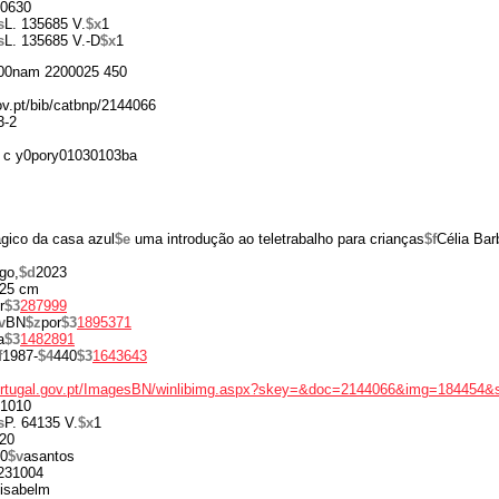
0630
s
L. 135685 V.
$x
1
s
L. 135685 V.-D
$x
1
00nam 2200025 450
gov.pt/bib/catbnp/2144066
3-2
 c y0pory01030103ba
gico da casa azul
$e
uma introdução ao teletrabalho para crianças
$f
Célia Ba
go,
$d
2023
25 cm
r
$3
287999
v
BN
$z
por
$3
1895371
a
$3
1482891
f
1987-
$4
440
$3
1643643
portugal.gov.pt/ImagesBN/winlibimg.aspx?skey=&doc=2144066&img=184454&
1010
s
P. 64135 V.
$x
1
20
0
$v
asantos
231004
isabelm