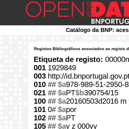
Catálogo da BNP: aces
Registos Bibliográficos associados ao registo 
Etiqueta de registo:
00000n
001
1929849
003
http://id.bnportugal.gov.
010
##
$a
978-989-51-2950-8
021
##
$a
PT
$b
390754/15
100
##
$a
20160503d2016 m 
101
0#
$a
por
102
##
$a
PT
105
##
$a
y z 000yy