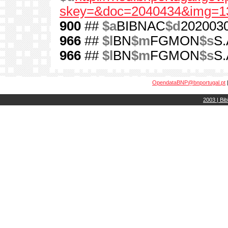
skey=&doc=2040434&img=1
900
##
$a
BIBNAC
$d
202003
966
##
$l
BN
$m
FGMON
$s
S.
966
##
$l
BN
$m
FGMON
$s
S.
OpendataBNP@bnportugal.pt
2003 | Bib