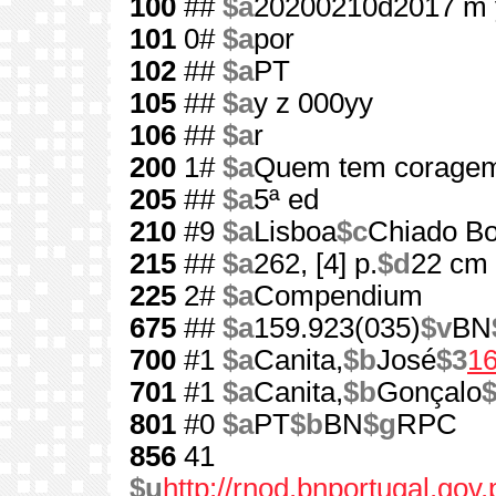
100
##
$a
20200210d2017 m 
101
0#
$a
por
102
##
$a
PT
105
##
$a
y z 000yy
106
##
$a
r
200
1#
$a
Quem tem corage
205
##
$a
5ª ed
210
#9
$a
Lisboa
$c
Chiado Bo
215
##
$a
262, [4] p.
$d
22 cm
225
2#
$a
Compendium
675
##
$a
159.923(035)
$v
BN
700
#1
$a
Canita,
$b
José
$3
1
701
#1
$a
Canita,
$b
Gonçalo
801
#0
$a
PT
$b
BN
$g
RPC
856
41
$u
http://rnod.bnportugal.go