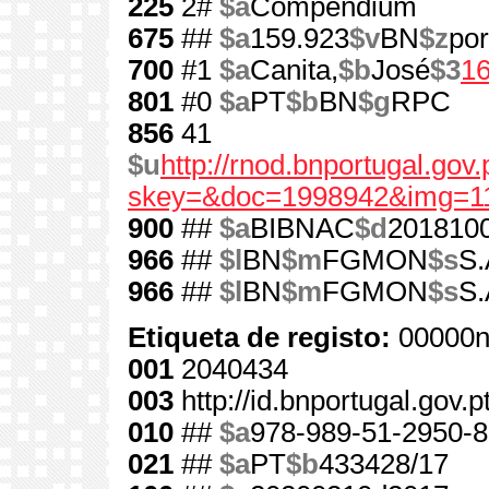
225
2#
$a
Compendium
675
##
$a
159.923
$v
BN
$z
por
700
#1
$a
Canita,
$b
José
$3
1
801
#0
$a
PT
$b
BN
$g
RPC
856
41
$u
http://rnod.bnportugal.go
skey=&doc=1998942&img=1
900
##
$a
BIBNAC
$d
201810
966
##
$l
BN
$m
FGMON
$s
S.
966
##
$l
BN
$m
FGMON
$s
S.
Etiqueta de registo:
00000n
001
2040434
003
http://id.bnportugal.gov.
010
##
$a
978-989-51-2950-8
021
##
$a
PT
$b
433428/17