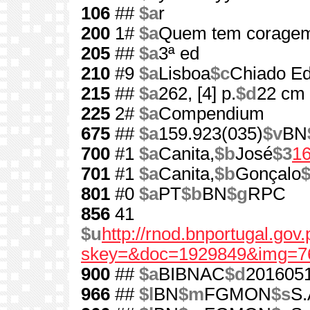
106
##
$a
r
200
1#
$a
Quem tem corage
205
##
$a
3ª ed
210
#9
$a
Lisboa
$c
Chiado Ed
215
##
$a
262, [4] p.
$d
22 cm
225
2#
$a
Compendium
675
##
$a
159.923(035)
$v
BN
700
#1
$a
Canita,
$b
José
$3
1
701
#1
$a
Canita,
$b
Gonçalo
801
#0
$a
PT
$b
BN
$g
RPC
856
41
$u
http://rnod.bnportugal.go
skey=&doc=1929849&img=7
900
##
$a
BIBNAC
$d
201605
966
##
$l
BN
$m
FGMON
$s
S.