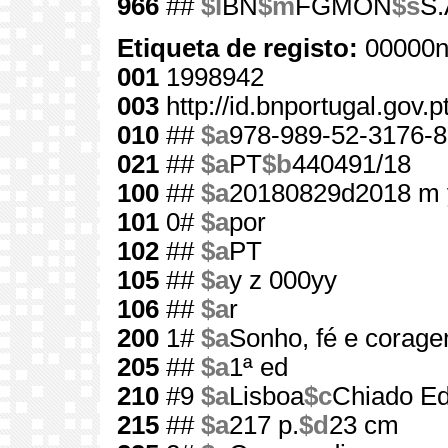
966
##
$l
BN
$m
FGMON
$s
S.
Etiqueta de registo:
00000n
001
1998942
003
http://id.bnportugal.gov.
010
##
$a
978-989-52-3176-8
021
##
$a
PT
$b
440491/18
100
##
$a
20180829d2018 m 
101
0#
$a
por
102
##
$a
PT
105
##
$a
y z 000yy
106
##
$a
r
200
1#
$a
Sonho, fé e corag
205
##
$a
1ª ed
210
#9
$a
Lisboa
$c
Chiado Ed
215
##
$a
217 p.
$d
23 cm