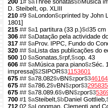
200
1#
$a
Three sonatas
$b
Música i
D. Steibelt, op. XLIII
210
#9
$a
London
$c
printed by John
1801]
215
##
$a
1 partitura (33 p.)
$d
35 cm
306
##
$a
Datação pela actividade do
317
##
$a
Prov. IPPC, Fundo do Co
320
##
$a
Lista das publicações do e
500
10
$a
Sonatas,
$r
pf,
$s
op. 43
606
##
$a
Música para piano
$z
Séc. 
impressa]
$2
SIPOR
$3
1153601
675
##
$a
78.082
$v
BN
$z
por
$3
46164
675
##
$a
786.2
$v
BN
$z
por
$3
295835
675
##
$a
78.089.6
$v
BN
$z
por
$3
536
700
#1
$a
Steibelt,
$b
Daniel Gottlieb,
712
02
$a
Longman, Clementi and C