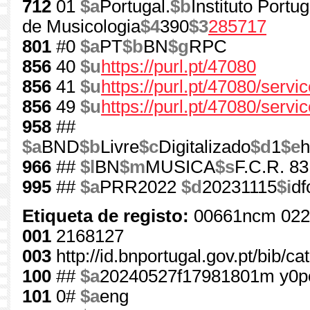
712
01
$a
Portugal.
$b
Instituto Portu
de Musicologia
$4
390
$3
285717
801
#0
$a
PT
$b
BN
$g
RPC
856
40
$u
https://purl.pt/47080
856
41
$u
https://purl.pt/47080/serv
856
49
$u
https://purl.pt/47080/servi
958
##
$a
BND
$b
Livre
$c
Digitalizado
$d
1
$e
h
966
##
$l
BN
$m
MUSICA
$s
F.C.R. 83
995
##
$a
PRR2022
$d
20231115
$i
df
Etiqueta de registo:
00661ncm 022
001
2168127
003
http://id.bnportugal.gov.pt/bib/c
100
##
$a
20240527f17981801m y0p
101
0#
$a
eng