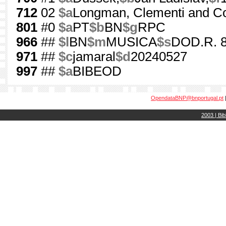
712
02
$a
Longman, Clementi and C
801
#0
$a
PT
$b
BN
$g
RPC
966
##
$l
BN
$m
MUSICA
$s
DOD.R. 8
971
##
$c
jamaral
$d
20240527
997
##
$a
BIBEOD
OpendataBNP@bnportugal.pt
2003 | Bib