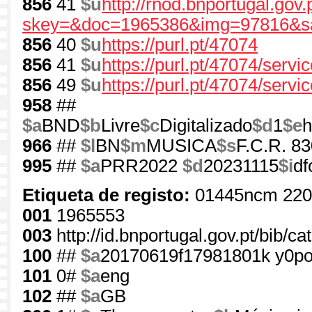
856
41
$u
http://rnod.bnportugal.go
skey=&doc=1965386&img=97816&sa
856
40
$u
https://purl.pt/47074
856
41
$u
https://purl.pt/47074/serv
856
49
$u
https://purl.pt/47074/servi
958
##
$a
BND
$b
Livre
$c
Digitalizado
$d
1
$e
h
966
##
$l
BN
$m
MUSICA
$s
F.C.R. 83
995
##
$a
PRR2022
$d
20231115
$i
df
Etiqueta de registo:
01445ncm 220
001
1965553
003
http://id.bnportugal.gov.pt/bib/c
100
##
$a
20170619f17981801k y0p
101
0#
$a
eng
102
##
$a
GB