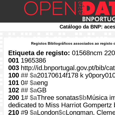
Catálogo da BNP: aces
Registos Bibliográficos associados ao registo 
Etiqueta de registo:
01568ncm 220
001
1965386
003
http://id.bnportugal.gov.pt/bib/c
100
##
$a
20170614f178 k y0pory01
101
0#
$a
eng
102
##
$a
GB
200
1#
$a
Three sonatas
$b
Música i
dedicated to Miss Harriot Gompertz 
210
#9
$a
London
$c
Longman, Clemen