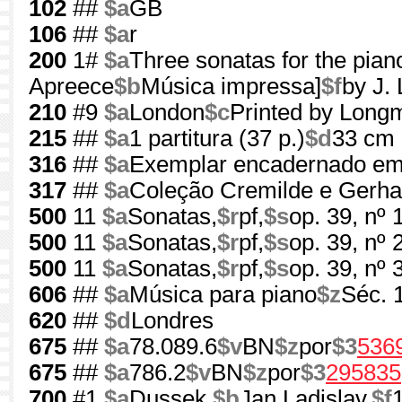
102
##
$a
GB
106
##
$a
r
200
1#
$a
Three sonatas for the pian
Apreece
$b
Música impressa]
$f
by J.
210
#9
$a
London
$c
Printed by Long
215
##
$a
1 partitura (37 p.)
$d
33 cm
316
##
$a
Exemplar encadernado em
317
##
$a
Coleção Cremilde e Gerha
500
11
$a
Sonatas,
$r
pf,
$s
op. 39, nº 
500
11
$a
Sonatas,
$r
pf,
$s
op. 39, nº 
500
11
$a
Sonatas,
$r
pf,
$s
op. 39, nº 
606
##
$a
Música para piano
$z
Séc. 
620
##
$d
Londres
675
##
$a
78.089.6
$v
BN
$z
por
$3
536
675
##
$a
786.2
$v
BN
$z
por
$3
295835
700
#1
$a
Dussek,
$b
Jan Ladislav,
$f