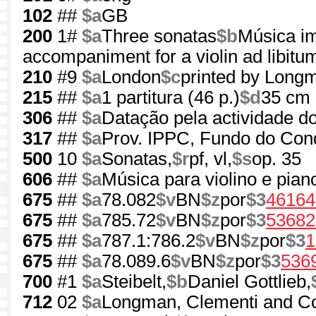
102
##
$a
GB
200
1#
$a
Three sonatas
$b
Música i
accompaniment for a violin ad libitu
210
#9
$a
London
$c
printed by Long
215
##
$a
1 partitura (46 p.)
$d
35 cm
306
##
$a
Datação pela actividade do
317
##
$a
Prov. IPPC, Fundo do Co
500
10
$a
Sonatas,
$r
pf, vl,
$s
op. 35
606
##
$a
Música para violino e pian
675
##
$a
78.082
$v
BN
$z
por
$3
46164
675
##
$a
785.72
$v
BN
$z
por
$3
53682
675
##
$a
787.1:786.2
$v
BN
$z
por
$3
1
675
##
$a
78.089.6
$v
BN
$z
por
$3
536
700
#1
$a
Steibelt,
$b
Daniel Gottlieb,
712
02
$a
Longman, Clementi and C