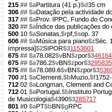
215
##
$a
Partitura (41 p.)
$d
35 cm
306
##
$a
Datação pela actividade do
317
##
$a
Prov. IPPC, Fundo do Co
320
##
$a
Índice das publicações do 
500
10
$a
Sonatas,
$r
pf,
$s
op. 37
606
##
$a
Música para piano
$z
Séc. 
impressa]
$2
SIPOR
$3
1153601
675
##
$a
78.082
$v
BN
$z
por
$3
46164
675
##
$a
786.2
$v
BN
$z
por
$3
295835
675
##
$a
78.089.6
$v
BN
$z
por
$3
536
700
#1
$a
Clementi,
$b
Muzio,
$f
1752
712
02
$a
Longman, Clementi and C
712
01
$a
Portugal.
$b
Instituto Portu
de Musicologia
$4
390
$3
285717
801
#0
$a
PT
$b
BN
$g
RPC