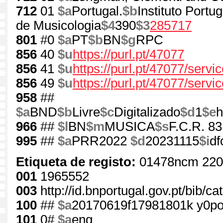
712
01
$a
Portugal.
$b
Instituto Portu
de Musicologia
$4
390
$3
285717
801
#0
$a
PT
$b
BN
$g
RPC
856
40
$u
https://purl.pt/47077
856
41
$u
https://purl.pt/47077/serv
856
49
$u
https://purl.pt/47077/servi
958
##
$a
BND
$b
Livre
$c
Digitalizado
$d
1
$e
h
966
##
$l
BN
$m
MUSICA
$s
F.C.R. 83
995
##
$a
PRR2022
$d
20231115
$i
df
Etiqueta de registo:
01478ncm 220
001
1965552
003
http://id.bnportugal.gov.pt/bib/c
100
##
$a
20170619f17981801k y0p
101
0#
$a
eng