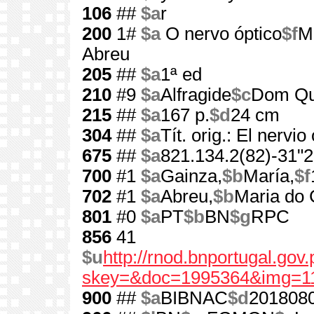
106
##
$a
r
200
1#
$a
O nervo óptico
$f
M
Abreu
205
##
$a
1ª ed
210
#9
$a
Alfragide
$c
Dom Qu
215
##
$a
167 p.
$d
24 cm
304
##
$a
Tít. orig.: El nervio
675
##
$a
821.134.2(82)-31"2
700
#1
$a
Gainza,
$b
María,
$f
702
#1
$a
Abreu,
$b
Maria do
801
#0
$a
PT
$b
BN
$g
RPC
856
41
$u
http://rnod.bnportugal.go
skey=&doc=1995364&img=11
900
##
$a
BIBNAC
$d
201808