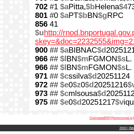
702
#1
$a
Pitta,
$b
Helena
$4
7
801
#0
$a
PT
$b
BN
$g
RPC
856
41
$u
http://rnod.bnportugal.go
skey=&doc=2232555&img=2
900
##
$a
BIBNAC
$d
202512
966
##
$l
BN
$m
FGMON
$s
L.
966
##
$l
BN
$m
FGMON
$s
L.
971
##
$c
ssilva
$d
20251124
972
##
$e
0
$z
0
$d
20251216
$
973
##
$c
mlsousa
$d
202511
975
##
$e
0
$d
20251217
$v
iqu
OpendataBNP@bnportugal.pt
2003 | Bib