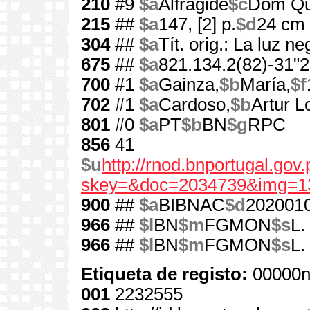
210
#9
$a
Alfragide
$c
Dom Qu
215
##
$a
147, [2] p.
$d
24 cm
304
##
$a
Tít. orig.: La luz ne
675
##
$a
821.134.2(82)-31"2
700
#1
$a
Gainza,
$b
María,
$f
702
#1
$a
Cardoso,
$b
Artur L
801
#0
$a
PT
$b
BN
$g
RPC
856
41
$u
http://rnod.bnportugal.go
skey=&doc=2034739&img=1
900
##
$a
BIBNAC
$d
202001
966
##
$l
BN
$m
FGMON
$s
L.
966
##
$l
BN
$m
FGMON
$s
L.
Etiqueta de registo:
00000n
001
2232555