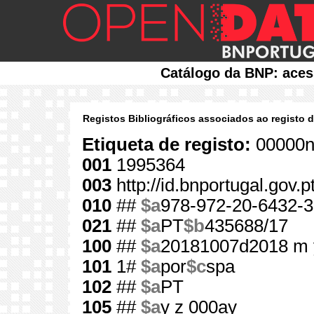
Catálogo da BNP: aces
Registos Bibliográficos associados ao registo 
Etiqueta de registo:
00000n
001
1995364
003
http://id.bnportugal.gov.
010
##
$a
978-972-20-6432-3
021
##
$a
PT
$b
435688/17
100
##
$a
20181007d2018 m 
101
1#
$a
por
$c
spa
102
##
$a
PT
105
##
$a
y z 000ay