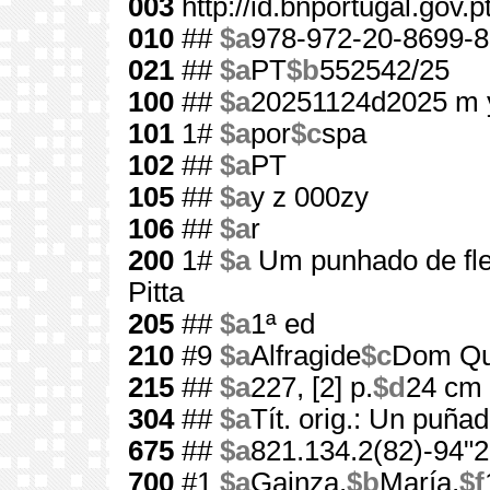
003
http://id.bnportugal.gov.
010
##
$a
978-972-20-8699-8
021
##
$a
PT
$b
552542/25
100
##
$a
20251124d2025 m 
101
1#
$a
por
$c
spa
102
##
$a
PT
105
##
$a
y z 000zy
106
##
$a
r
200
1#
$a
Um punhado de fl
Pitta
205
##
$a
1ª ed
210
#9
$a
Alfragide
$c
Dom Qu
215
##
$a
227, [2] p.
$d
24 cm
304
##
$a
Tít. orig.: Un puña
675
##
$a
821.134.2(82)-94"2
700
#1
$a
Gainza,
$b
María,
$f