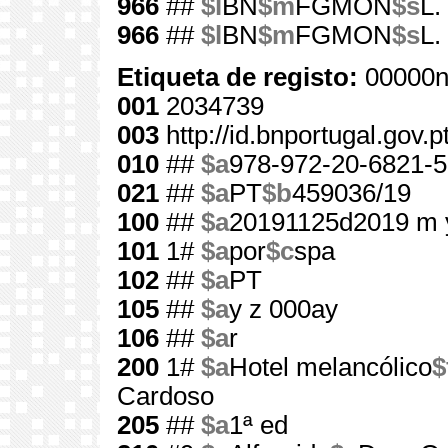
966
##
$l
BN
$m
FGMON
$s
L.
966
##
$l
BN
$m
FGMON
$s
L.
Etiqueta de registo:
00000n
001
2034739
003
http://id.bnportugal.gov.
010
##
$a
978-972-20-6821-5
021
##
$a
PT
$b
459036/19
100
##
$a
20191125d2019 m 
101
1#
$a
por
$c
spa
102
##
$a
PT
105
##
$a
y z 000ay
106
##
$a
r
200
1#
$a
Hotel melancólico
$
Cardoso
205
##
$a
1ª ed