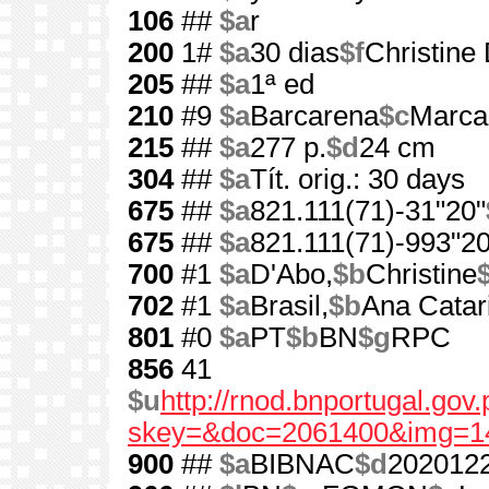
106
##
$a
r
200
1#
$a
30 dias
$f
Christine
205
##
$a
1ª ed
210
#9
$a
Barcarena
$c
Marca
215
##
$a
277 p.
$d
24 cm
304
##
$a
Tít. orig.: 30 days
675
##
$a
821.111(71)-31"20"
675
##
$a
821.111(71)-993"20
700
#1
$a
D'Abo,
$b
Christine
702
#1
$a
Brasil,
$b
Ana Catar
801
#0
$a
PT
$b
BN
$g
RPC
856
41
$u
http://rnod.bnportugal.go
skey=&doc=2061400&img=1
900
##
$a
BIBNAC
$d
202012