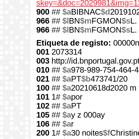
skey=&doc=2029981&img=1
900
##
$a
BIBNAC
$d
201910
966
##
$l
BN
$m
FGMON
$s
L.
966
##
$l
BN
$m
FGMON
$s
L.
Etiqueta de registo:
00000n
001
2073314
003
http://id.bnportugal.gov.
010
##
$a
978-989-754-464-4
021
##
$a
PT
$b
473741/20
100
##
$a
20210618d2020 m 
101
1#
$a
por
102
##
$a
PT
105
##
$a
y z 000ay
106
##
$a
r
200
1#
$a
30 noites
$f
Christi