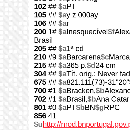
102
##
$a
PT
105
##
$a
y z 000ay
106
##
$a
r
200
1#
$a
Inesquecível
$f
Alex
Brasil
205
##
$a
1ª ed
210
#9
$a
Barcarena
$c
Marca
215
##
$a
365 p.
$d
24 cm
304
##
$a
Tít. orig.: Never fa
675
##
$a
821.111(73)-31"20"
700
#1
$a
Bracken,
$b
Alexan
702
#1
$a
Brasil,
$b
Ana Catar
801
#0
$a
PT
$b
BN
$g
RPC
856
41
$u
http://rnod.bnportugal.go