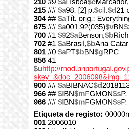
210
#9
$a
Lisboa
$c
Marcador,
215
##
$a
98, [2] p.
$c
il.
$d
21 
304
##
$a
Tít. orig.: Everyth
675
##
$a
001.92(035)
$v
BN
$
700
#1
$9
2
$a
Benson,
$b
Rich
702
#1
$a
Brasil,
$b
Ana Catar
801
#0
$a
PT
$b
BN
$g
RPC
856
41
$u
http://rnod.bnportugal.go
skey=&doc=2006098&img=1
900
##
$a
BIBNAC
$d
201811
966
##
$l
BN
$m
FGMON
$s
P.
966
##
$l
BN
$m
FGMON
$s
P.
Etiqueta de registo:
00000n
001
2006010