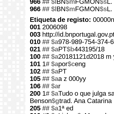
966
##
$l
BN
$m
FGMON
$s
L.
966
##
$l
BN
$m
FGMON
$s
L.
Etiqueta de registo:
00000n
001
2006098
003
http://id.bnportugal.gov.
010
##
$a
978-989-754-374-6
021
##
$a
PT
$b
443195/18
100
##
$a
20181121d2018 m 
101
1#
$a
por
$c
eng
102
##
$a
PT
105
##
$a
a z 000yy
106
##
$a
r
200
1#
$a
Tudo o que julga s
Benson
$g
trad. Ana Catarina 
205
##
$a
1ª ed