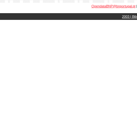
OpendataBNP@bnportugal.pt
2003 | Bib