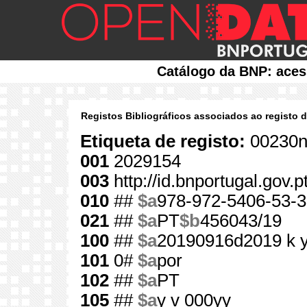
Catálogo da BNP: aces
Registos Bibliográficos associados ao registo 
Etiqueta de registo:
00230n
001
2029154
003
http://id.bnportugal.gov.
010
##
$a
978-972-5406-53-3
021
##
$a
PT
$b
456043/19
100
##
$a
20190916d2019 k 
101
0#
$a
por
102
##
$a
PT
105
##
$a
y v 000yy