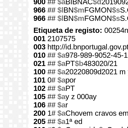
900
##
$a
BIBNAC
$d
201909
966
##
$l
BN
$m
FGMON
$s
S.
966
##
$l
BN
$m
FGMON
$s
S.
Etiqueta de registo:
00254n
001
2107575
003
http://id.bnportugal.gov.
010
##
$a
978-989-9052-45-1
021
##
$a
PT
$b
483020/21
100
##
$a
20220809d2021 m 
101
0#
$a
por
102
##
$a
PT
105
##
$a
y z 000ay
106
##
$a
r
200
1#
$a
Chovem cravos em
205
##
$a
1ª ed