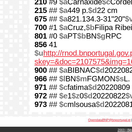
210
#9
$a
Carnaxide
$c
Cordel
215
##
$a
449 p.
$d
22 cm
675
##
$a
821.134.3-31"20"
$
700
#1
$a
Cruz,
$b
Filipa Ribe
801
#0
$a
PT
$b
BN
$g
RPC
856
41
$u
http://rnod.bnportugal.go
skey=&doc=2107575&img=1
900
##
$a
BIBNAC
$d
202208
966
##
$l
BN
$m
FGMON
$s
L.
971
##
$c
fatima
$d
20220809
972
##
$e
1
$z
0
$d
20220822
$
973
##
$c
mlsousa
$d
202208
OpendataBNP@bnportugal.pt
2003 | Bib