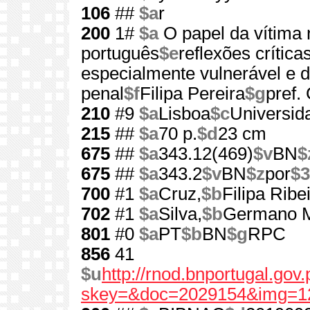
106
##
$a
r
200
1#
$a
O papel da vítima 
português
$e
reflexões crítica
especialmente vulnerável e d
penal
$f
Filipa Pereira
$g
pref.
210
#9
$a
Lisboa
$c
Universid
215
##
$a
70 p.
$d
23 cm
675
##
$a
343.12(469)
$v
BN
$
675
##
$a
343.2
$v
BN
$z
por
$3
700
#1
$a
Cruz,
$b
Filipa Ribe
702
#1
$a
Silva,
$b
Germano M
801
#0
$a
PT
$b
BN
$g
RPC
856
41
$u
http://rnod.bnportugal.go
skey=&doc=2029154&img=1