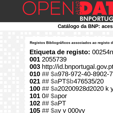
Catálogo da BNP: aces
Registos Bibliográficos associados ao registo 
Etiqueta de registo:
00254n
001
2055739
003
http://id.bnportugal.gov.
010
##
$a
978-972-40-8902-7
021
##
$a
PT
$b
476535/20
100
##
$a
20200928d2020 k 
101
0#
$a
por
102
##
$a
PT
105
##
$a
y v 000yy