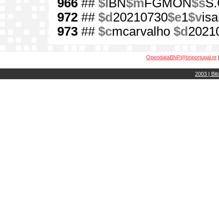
966
##
$l
BN
$m
FGMON
$s
S.
972
##
$d
20210730
$e
1
$v
isa
973
##
$c
mcarvalho
$d
2021
OpendataBNP@bnportugal.pt
2003 | Bib