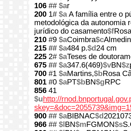
106
##
$a
r
200
1#
$a
A família entre o p
metodológica da autonomia r
jurídico do casamento
$f
Rosa
210
#9
$a
Coimbra
$c
Almedin
215
##
$a
484 p.
$d
24 cm
225
2#
$a
Teses de doutoram
675
##
$a
347.6(469)
$v
BN
$z
700
#1
$a
Martins,
$b
Rosa Câ
801
#0
$a
PT
$b
BN
$g
RPC
856
41
$u
http://rnod.bnportugal.go
skey=&doc=2055739&img=1
900
##
$a
BIBNAC
$d
202107
966
##
$l
BN
$m
FGMON
$s
S.