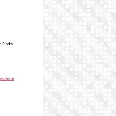
o Ribeiro
save=true