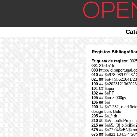
Cat
Registos Bibliográfi
Etiqueta de registo:
002
001
2151515
003
http://id.bnportugal.
010
##
$a
978-989-99237-
021
##
$a
PT
$b
521641/23
100
##
$a
20231213d2023
101
0#
$a
por
102
##
$a
PT
105
##
$a
a z 000gy
106
##
$a
r
200
1#
$a
T-232, o edifíci
design Luís Belo
205
##
$a
1ª tir
210
#9
$a
Viseu
$c
Project
215
##
$a
65, [3] p.
$c
il
$d
675
##
$a
77.04
$v
BN
$z
po
675
##
$a
821.134.3-4"20"