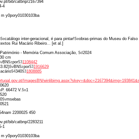
gov.pt/bib/catbnp/2167394
4-4
 m y0pory01030103ba
o
$e
catálogo inter-geracional, é para pintar!
$e
obras-primas do Museu do Falso (
 textos Rui Macário Ribeiro... [et al.]
o Património - Memória Comum Associação,
$d
2024
30 cm
$v
BN
$z
por
$3
1108442
3.82)
$v
BN
$z
por
$3
1916629
acário
$4
340
$3
1808885
portugal.gov.pt/ImagesBN/winlibimg.aspx?skey=&doc=2167394&img=193841&
0620
s
P. 66472 V.
$x
1
520
0
$v
msebas
0521
54nam 2200025 450
ov.pt/bib/catbnp/2283211
5-1
 m y0pory01030103ba