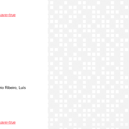
save=true
io Ribeiro, Luís
save=true