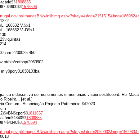
acário
$3
1808885
987-
$4
600
$3
1578594
portugal.gov.pt/ImagesBN/winlibimg.aspx?skey=&doc=2151515&img=186982&
1222
s
L. 168532 V.
$x
1
s
L. 168532 V.-D
$x
1
130
2
$v
iquintas
214
00nam 2200025 450
gov.pt/bib/catbnp/2069902
 m y0pory01030103ba
gráfica e descritiva de monumentos e memoriais viseenses
$f
coord. Rui Macár
 Ribeiro... [et al.]
ia Comum - Associação Projecto Património,
$d
2020
 cm
2)
$v
BN
$z
por
$3
1811657
acário
$4
340
$3
1808885
987-
$4
340
$3
1578594
portugal.gov.pt/ImagesBN/winlibimg.aspx?skey=&doc=2069902&img=150983&
0618