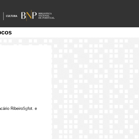
ocos
cário Ribeiro
$g
fot. e