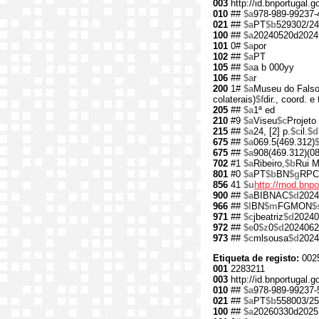
003
http://id.bnportugal.
010
##
$a
978-989-99237-
021
##
$a
PT
$b
529302/24
100
##
$a
20240520d2024
101
0#
$a
por
102
##
$a
PT
105
##
$a
a b 000yy
106
##
$a
r
200
1#
$a
Museu do Fals
colaterais)
$f
dir., coord. e
205
##
$a
1ª ed
210
#9
$a
Viseu
$c
Projet
215
##
$a
24, [2] p.
$c
il.
$d
675
##
$a
069.5(469.312)
675
##
$a
908(469.312)(08
702
#1
$a
Ribeiro,
$b
Rui M
801
#0
$a
PT
$b
BN
$g
RPC
856
41
$u
http://rnod.bn
900
##
$a
BIBNAC
$d
2024
966
##
$l
BN
$m
FGMON
$
971
##
$c
jbeatriz
$d
20240
972
##
$e
0
$z
0
$d
2024062
973
##
$c
mlsousa
$d
2024
Etiqueta de registo:
002
001
2283211
003
http://id.bnportugal.g
010
##
$a
978-989-99237-
021
##
$a
PT
$b
558003/25
100
##
$a
20260330d2025