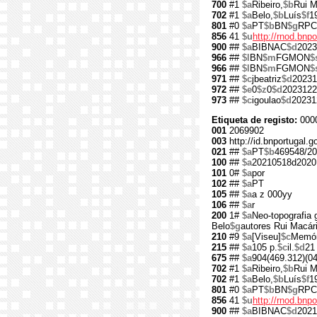
700
#1
$a
Ribeiro,
$b
Rui M
702
#1
$a
Belo,
$b
Luís
$f
1
801
#0
$a
PT
$b
BN
$g
RPC
856
41
$u
http://rnod.bn
900
##
$a
BIBNAC
$d
2023
966
##
$l
BN
$m
FGMON
$
966
##
$l
BN
$m
FGMON
$
971
##
$c
jbeatriz
$d
20231
972
##
$e
0
$z
0
$d
2023122
973
##
$c
igoulao
$d
20231
Etiqueta de registo:
000
001
2069902
003
http://id.bnportugal.
021
##
$a
PT
$b
469548/20
100
##
$a
20210518d2020
101
0#
$a
por
102
##
$a
PT
105
##
$a
a z 000yy
106
##
$a
r
200
1#
$a
Neo-topografia 
Belo
$g
autores Rui Macário
210
#9
$a
[Viseu]
$c
Memór
215
##
$a
105 p.
$c
il.
$d
21
675
##
$a
904(469.312)(04
702
#1
$a
Ribeiro,
$b
Rui M
702
#1
$a
Belo,
$b
Luís
$f
1
801
#0
$a
PT
$b
BN
$g
RPC
856
41
$u
http://rnod.bn
900
##
$a
BIBNAC
$d
2021