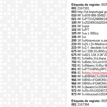
Etiqueta de registo:
002
001
2167181
003
http://id.bnportugal.
010
##
$a
978-989-35482-
021
##
$a
PT
$b
529899/24
100
##
$a
20240516d2024
101
0#
$a
por
102
##
$a
PT
105
##
$a
a z 000zy
106
##
$a
r
200
1#
$a
Atravessar a p
210
#9
$a
[S.l.]
$c
Medíocr
215
##
$a
1 f. desdobr.
$c
i
675
##
$a
7.038.5
$v
BN
$z
675
##
$a
821.134.3-36"2
702
#1
$a
Velho,
$b
Liliana
702
#1
$a
Belo,
$b
Luís
$f
1
702
#1
$a
Ribeiro,
$b
Rui M
801
#0
$a
PT
$b
BN
$g
RPC
856
41
$u
http://rnod.bn
900
##
$a
BIBNAC
$d
2024
966
##
$l
BN
$m
FGMON
$
966
##
$l
BN
$m
FGMON
$
971
##
$c
jbeatriz
$d
20240
972
##
$e
0
$z
0
$d
2024072
973
##
$c
mlsousa
$d
2024
Etiqueta de registo:
002
001
2167394