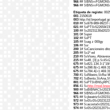
966
##
$l
BN
$m
FGMON
$
966
##
$l
BN
$m
FGMON
$
Etiqueta de registo:
002
001
2150618
003
http://id.bnportugal.
010
##
$a
978-989-99237-
021
##
$a
PT
$b
522659/23
100
##
$a
20231130d2023
101
0#
$a
por
102
##
$a
PT
105
##
$a
ag z 000gy
106
##
$a
r
200
1#
$a
Cancioneiro dit
205
##
$a
1ª ed
210
#9
$a
Viseu, Abraves
215
##
$a
48, [3] p.
$c
il
$d
675
##
$a
821.134.3-1"19/
675
##
$a
398.8(=1:469.3
675
##
$a
784.4(=1:469.31
700
#1
$a
Ribeiro,
$b
Rui M
702
#1
$a
Bento,
$b
Ana,
$f
801
#0
$a
PT
$b
BN
$g
RPC
856
41
$u
http://rnod.bn
900
##
$a
BIBNAC
$d
2023
966
##
$l
BN
$m
FGMON
$
971
##
$c
jbeatriz
$d
20231
972
##
$e
0
$z
0
$d
2023122
973
##
$c
acosta
$d
20231
974
##
$e
0
$d
20231207
$v