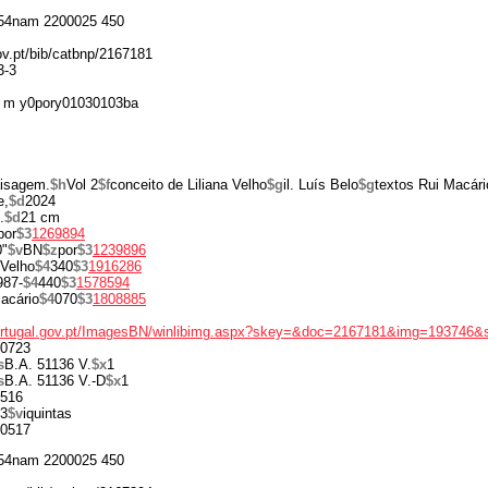
54nam 2200025 450
gov.pt/bib/catbnp/2167181
3-3
 m y0pory01030103ba
aisagem.
$h
Vol 2
$f
conceito de Liliana Velho
$g
il. Luís Belo
$g
textos Rui Macári
e,
$d
2024
l.
$d
21 cm
por
$3
1269894
0"
$v
BN
$z
por
$3
1239896
 Velho
$4
340
$3
1916286
987-
$4
440
$3
1578594
acário
$4
070
$3
1808885
portugal.gov.pt/ImagesBN/winlibimg.aspx?skey=&doc=2167181&img=193746&
0723
s
B.A. 51136 V.
$x
1
s
B.A. 51136 V.-D
$x
1
516
3
$v
iquintas
0517
54nam 2200025 450