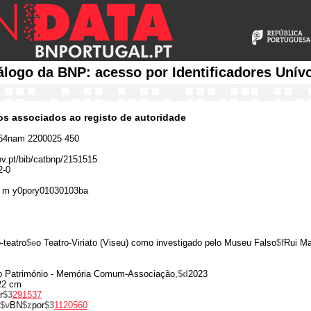
álogo da BNP: acesso por Identificadores Unív
cos associados ao registo de autoridade
54nam 2200025 450
gov.pt/bib/catbnp/2151515
2-0
 m y0pory01030103ba
o-teatro
$e
o Teatro-Viriato (Viseu) como investigado pelo Museu Falso
$f
Rui Ma
o Património - Memória Comum-Associação,
$d
2023
22 cm
r
$3
291537
$v
BN
$z
por
$3
1120560