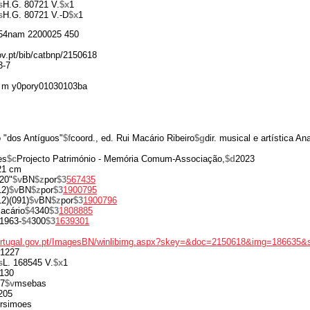
s
H.G. 80721 V.
$x
1
s
H.G. 80721 V.-D
$x
1
54nam 2200025 450
gov.pt/bib/catbnp/2150618
3-7
 m y0pory01030103ba
o "dos Antíguos"
$f
coord., ed. Rui Macário Ribeiro
$g
dir. musical e artística A
es
$c
Projecto Património - Memória Comum-Associação,
$d
2023
21 cm
20"
$v
BN
$z
por
$3
567435
12)
$v
BN
$z
por
$3
1900795
2)(091)
$v
BN
$z
por
$3
1900796
acário
$4
340
$3
1808885
1963-
$4
300
$3
1639301
portugal.gov.pt/ImagesBN/winlibimg.aspx?skey=&doc=2150618&img=186635&
1227
s
L. 168545 V.
$x
1
130
7
$v
msebas
205
rsimoes