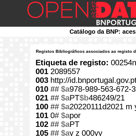
Catálogo da BNP: aces
Registos Bibliográficos associados ao registo 
Etiqueta de registo:
00254n
001
2089557
003
http://id.bnportugal.gov.
010
##
$a
978-989-563-672-3
021
##
$a
PT
$b
486249/21
100
##
$a
20220111d2021 m 
101
0#
$a
por
102
##
$a
PT
105
##
$a
y z 000yy