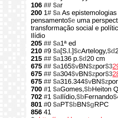
106
##
$a
r
200
1#
$a
As epistemologias 
pensamento
$e
uma perspect
transformação social e políti
Ilídio
205
##
$a
1ª ed
210
#9
$a
[S.l.]
$c
Artelogy,
$d
215
##
$a
136 p.
$d
20 cm
675
##
$a
165
$v
BN
$z
por
$3
2
675
##
$a
304
$v
BN
$z
por
$3
2
675
##
$a
316.344
$v
BN
$z
por
700
#1
$a
Gomes,
$b
Heiton Q
702
#1
$a
Ilídio,
$b
Fernando
$
801
#0
$a
PT
$b
BN
$g
RPC
856
41