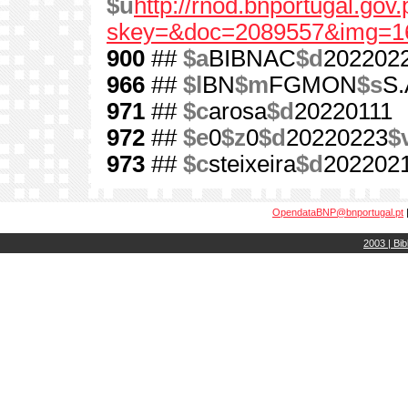
$u
http://rnod.bnportugal.go
skey=&doc=2089557&img=1
900
##
$a
BIBNAC
$d
202202
966
##
$l
BN
$m
FGMON
$s
S.
971
##
$c
arosa
$d
20220111
972
##
$e
0
$z
0
$d
20220223
$
973
##
$c
steixeira
$d
202202
OpendataBNP@bnportugal.pt
2003 | Bib