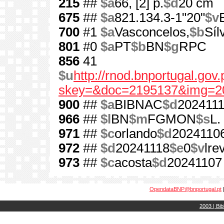
215
##
$a
66, [2] p.
$d
20 cm
675
##
$a
821.134.3-1"20"
$v
700
#1
$a
Vasconcelos,
$b
Síl
801
#0
$a
PT
$b
BN
$g
RPC
856
41
$u
http://rnod.bnportugal.go
skey=&doc=2195137&img=2
900
##
$a
BIBNAC
$d
202411
966
##
$l
BN
$m
FGMON
$s
L.
971
##
$c
orlando
$d
2024110
972
##
$d
20241118
$e
0
$v
lre
973
##
$c
acosta
$d
20241107
OpendataBNP@bnportugal.pt
2003 | Bib