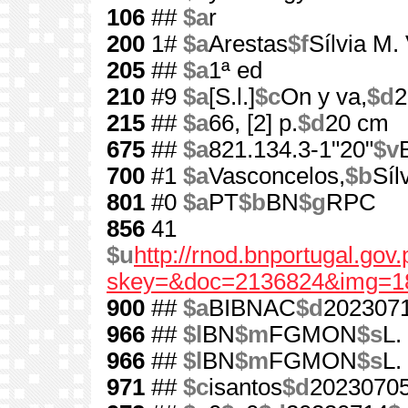
106
##
$a
r
200
1#
$a
Arestas
$f
Sílvia M.
205
##
$a
1ª ed
210
#9
$a
[S.l.]
$c
On y va,
$d
2
215
##
$a
66, [2] p.
$d
20 cm
675
##
$a
821.134.3-1"20"
$v
700
#1
$a
Vasconcelos,
$b
Síl
801
#0
$a
PT
$b
BN
$g
RPC
856
41
$u
http://rnod.bnportugal.go
skey=&doc=2136824&img=1
900
##
$a
BIBNAC
$d
202307
966
##
$l
BN
$m
FGMON
$s
L.
966
##
$l
BN
$m
FGMON
$s
L.
971
##
$c
isantos
$d
2023070