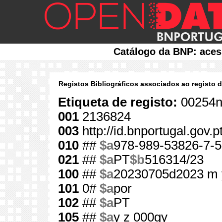
Catálogo da BNP: aces
Registos Bibliográficos associados ao registo 
Etiqueta de registo:
00254n
001
2136824
003
http://id.bnportugal.gov.
010
##
$a
978-989-53826-7-5
021
##
$a
PT
$b
516314/23
100
##
$a
20230705d2023 m 
101
0#
$a
por
102
##
$a
PT
105
##
$a
y z 000gy