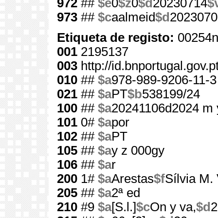
972
##
$e
0
$z
0
$d
20230714
$
973
##
$c
aalmeid
$d
2023070
Etiqueta de registo:
00254n
001
2195137
003
http://id.bnportugal.gov.
010
##
$a
978-989-9206-11-3
021
##
$a
PT
$b
538199/24
100
##
$a
20241106d2024 m 
101
0#
$a
por
102
##
$a
PT
105
##
$a
y z 000gy
106
##
$a
r
200
1#
$a
Arestas
$f
Sílvia M.
205
##
$a
2ª ed
210
#9
$a
[S.l.]
$c
On y va,
$d
2