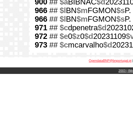
900
##
$a
BIBNAC
$d
202311
966
##
$l
BN
$m
FGMON
$s
P.
966
##
$l
BN
$m
FGMON
$s
P.
971
##
$c
dpenetra
$d
202310
972
##
$e
0
$z
0
$d
20231109
$
973
##
$c
mcarvalho
$d
20231
OpendataBNP@bnportugal.pt
2003 | Bib