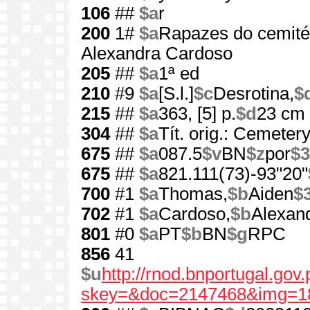
106
##
$a
r
200
1#
$a
Rapazes do cemité
Alexandra Cardoso
205
##
$a
1ª ed
210
#9
$a
[S.l.]
$c
Desrotina,
$
215
##
$a
363, [5] p.
$d
23 cm
304
##
$a
Tít. orig.: Cemeter
675
##
$a
087.5
$v
BN
$z
por
$3
675
##
$a
821.111(73)-93"20"
700
#1
$a
Thomas,
$b
Aiden
$
702
#1
$a
Cardoso,
$b
Alexan
801
#0
$a
PT
$b
BN
$g
RPC
856
41
$u
http://rnod.bnportugal.go
skey=&doc=2147468&img=1