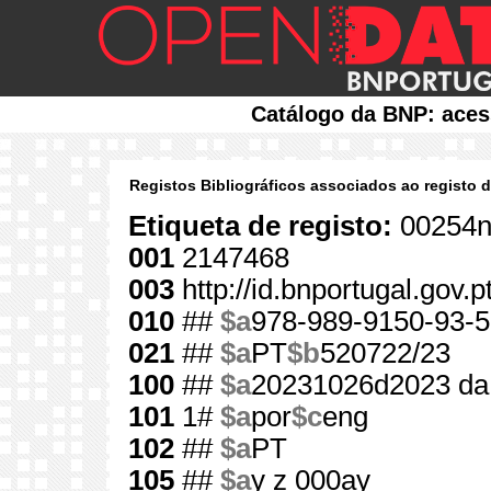
Catálogo da BNP: aces
Registos Bibliográficos associados ao registo 
Etiqueta de registo:
00254n
001
2147468
003
http://id.bnportugal.gov.
010
##
$a
978-989-9150-93-5
021
##
$a
PT
$b
520722/23
100
##
$a
20231026d2023 da
101
1#
$a
por
$c
eng
102
##
$a
PT
105
##
$a
y z 000ay