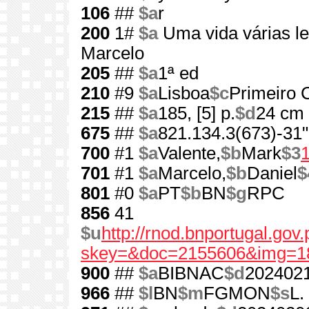
106
##
$a
r
200
1#
$a
Uma vida várias l
Marcelo
205
##
$a
1ª ed
210
#9
$a
Lisboa
$c
Primeiro C
215
##
$a
185, [5] p.
$d
24 cm
675
##
$a
821.134.3(673)-31"
700
#1
$a
Valente,
$b
Mark
$3
701
#1
$a
Marcelo,
$b
Daniel
$
801
#0
$a
PT
$b
BN
$g
RPC
856
41
$u
http://rnod.bnportugal.go
skey=&doc=2155606&img=1
900
##
$a
BIBNAC
$d
202402
966
##
$l
BN
$m
FGMON
$s
L.