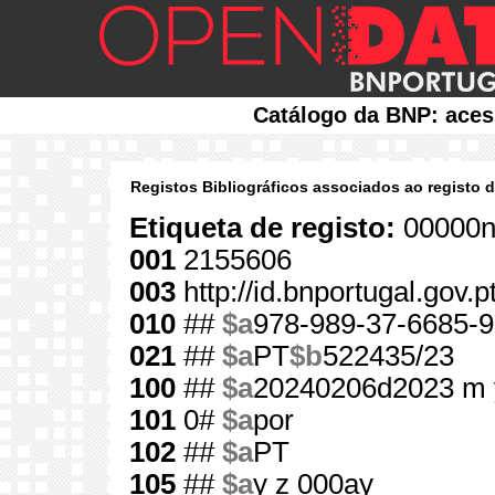
Catálogo da BNP: aces
Registos Bibliográficos associados ao registo 
Etiqueta de registo:
00000n
001
2155606
003
http://id.bnportugal.gov.
010
##
$a
978-989-37-6685-9
021
##
$a
PT
$b
522435/23
100
##
$a
20240206d2023 m 
101
0#
$a
por
102
##
$a
PT
105
##
$a
y z 000ay