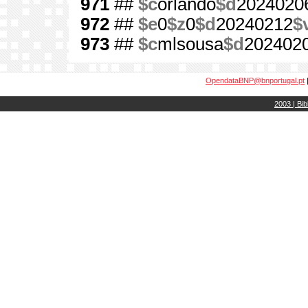
971
##
$c
orlando
$d
2024020
972
##
$e
0
$z
0
$d
20240212
$
973
##
$c
mlsousa
$d
202402
OpendataBNP@bnportugal.pt
2003 | Bib