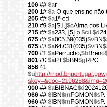
106
##
$a
r
200
1#
$a
O que ensino não 
205
##
$a
1ª ed
210
#9
$a
[S.l.]
$c
Alma dos Li
215
##
$a
233, [5] p.
$c
il.
$d
24
675
##
$a
005.59(035)
$v
BN
$
675
##
$a
64.031(035)
$v
BN
$
700
#1
$a
Perrucho,
$b
Breno
801
#0
$a
PT
$b
BN
$g
RPC
856
41
$u
http://rnod.bnportugal.go
skey=&doc=2196288&img=2
900
##
$a
BIBNAC
$d
202412
966
##
$l
BN
$m
FGMON
$s
P.
966
##
$l
BN
$m
FGMON
$s
P.