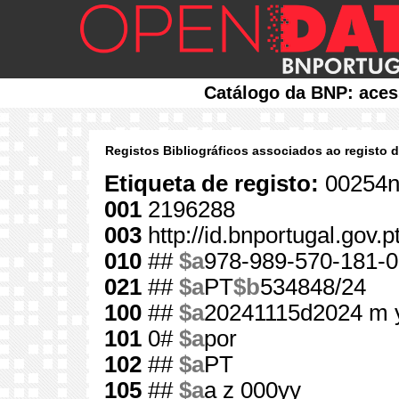
Catálogo da BNP: aces
Registos Bibliográficos associados ao registo 
Etiqueta de registo:
00254n
001
2196288
003
http://id.bnportugal.gov.
010
##
$a
978-989-570-181-0
021
##
$a
PT
$b
534848/24
100
##
$a
20241115d2024 m 
101
0#
$a
por
102
##
$a
PT
105
##
$a
a z 000yy