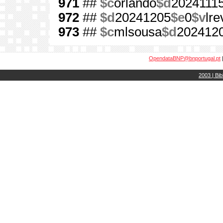
971
##
$c
orlando
$d
2024111
972
##
$d
20241205
$e
0
$v
lre
973
##
$c
mlsousa
$d
202412
OpendataBNP@bnportugal.pt
2003 | Bib