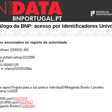
álogo da BNP: acesso por Identificadores Unív
cos associados ao registo de autoridade
54nam 2200025 450
gov.pt/bib/catbnp/2222095
3-6
$z
550557/25
 m y0pory01030103ba
e agora?
$e
guia para a tua prática individual
$f
Margarida Bonito Carvalho
dina,
$d
2025
BN
$z
por
$3
1157679
)
$v
BN
$z
por
$3
1537617
garida Bonito
$3
1962404