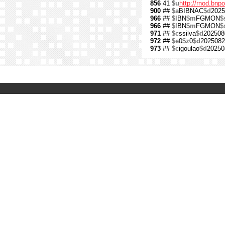
856
41
$u
http://rnod.bn
900
##
$a
BIBNAC
$d
2025
966
##
$l
BN
$m
FGMON
$
966
##
$l
BN
$m
FGMON
$
971
##
$c
ssilva
$d
202508
972
##
$e
0
$z
0
$d
2025082
973
##
$c
igoulao
$d
20250