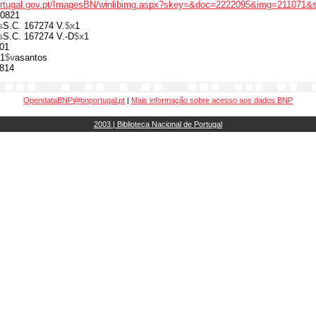
portugal.gov.pt/ImagesBN/winlibimg.aspx?skey=&doc=2222095&img=211071&
0821
s
S.C. 167274 V.
$x
1
s
S.C. 167274 V.-D
$x
1
01
1
$v
asantos
814
OpendataBNP@bnportugal.pt
|
Mais informação sobre acesso aos dados BNP
2003 | Biblioteca Nacional de Portugal