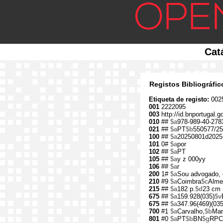
Cat
Registos Bibliográfi
Etiqueta de registo:
002
001
2222095
003
http://id.bnportugal.
010
##
$a
978-989-40-278
021
##
$a
PT
$b
550577/25
100
##
$a
20250801d2025
101
0#
$a
por
102
##
$a
PT
105
##
$a
y z 000yy
106
##
$a
r
200
1#
$a
Sou advogado, 
210
#9
$a
Coimbra
$c
Alme
215
##
$a
182 p.
$d
23 cm
675
##
$a
159.928(035)
$v
675
##
$a
347.96(469)(035
700
#1
$a
Carvalho,
$b
Mar
801
#0
$a
PT
$b
BN
$g
RPC