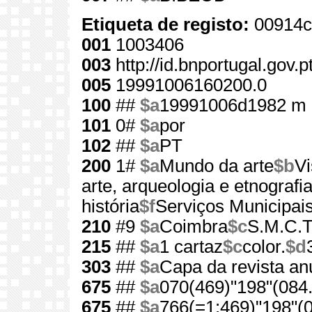
Etiqueta de registo:
00914c
001
1003406
003
http://id.bnportugal.gov.
005
19991006160200.0
100
##
$a
19991006d1982 m 
101
0#
$a
por
102
##
$a
PT
200
1#
$a
Mundo da arte
$b
Vi
arte, arqueologia e etnografi
história
$f
Serviços Municipai
210
#9
$a
Coimbra
$c
S.M.C.T
215
##
$a
1 cartaz
$c
color.
$d
303
##
$a
Capa da revista an
675
##
$a
070(469)"198"(084.
675
##
$a
766(=1:469)"198"(0