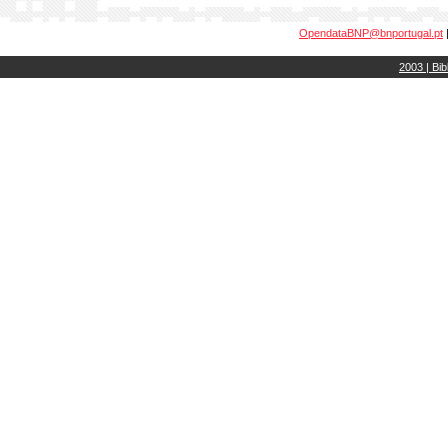
OpendataBNP@bnportugal.pt
2003 | Bib