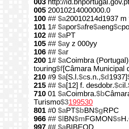
003
http://id.bnportugal.gov.
005
20010214000000.0
100
##
$a
20010214d1937 m 
101
1#
$a
por
$a
fre
$a
eng
$c
po
102
##
$a
PT
105
##
$a
y z 000yy
106
##
$a
r
200
1#
$a
Coimbra (Portugal)
touring
$f
[Câmara Municipal 
210
#9
$a
[S.l.
$c
s.n.,
$d
1937]
215
##
$a
[12] f. desdobr.
$c
il.
710
01
$a
Coimbra.
$b
Câmara
Turismo
$3
199530
801
#0
$a
PT
$b
BN
$g
RPC
966
##
$l
BN
$m
FGMON
$s
H.
997
##
$a
BIBEOD