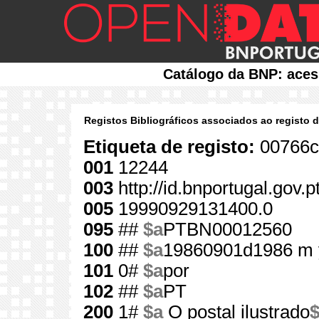
Catálogo da BNP: aces
Registos Bibliográficos associados ao registo 
Etiqueta de registo:
00766c
001
12244
003
http://id.bnportugal.gov.
005
19990929131400.0
095
##
$a
PTBN00012560
100
##
$a
19860901d1986 m 
101
0#
$a
por
102
##
$a
PT
200
1#
$a
O postal ilustrado