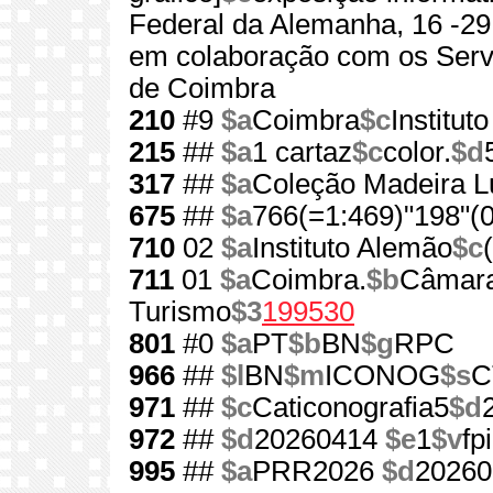
Federal da Alemanha, 16 -2
em colaboração com os Serv
de Coimbra
210
#9
$a
Coimbra
$c
Institut
215
##
$a
1 cartaz
$c
color.
$d
317
##
$a
Coleção Madeira L
675
##
$a
766(=1:469)"198"(0
710
02
$a
Instituto Alemão
$c
711
01
$a
Coimbra.
$b
Câmara
Turismo
$3
199530
801
#0
$a
PT
$b
BN
$g
RPC
966
##
$l
BN
$m
ICONOG
$s
C
971
##
$c
Caticonografia5
$d
972
##
$d
20260414
$e
1
$v
fp
995
##
$a
PRR2026
$d
20260