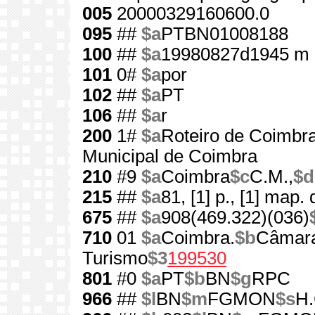
005
20000329160600.0
095
##
$a
PTBN01008188
100
##
$a
19980827d1945 m 
101
0#
$a
por
102
##
$a
PT
106
##
$a
r
200
1#
$a
Roteiro de Coimbr
Municipal de Coimbra
210
#9
$a
Coimbra
$c
C.M.,
$d
215
##
$a
81, [1] p., [1] map.
675
##
$a
908(469.322)(036)
710
01
$a
Coimbra.
$b
Câmara
Turismo
$3
199530
801
#0
$a
PT
$b
BN
$g
RPC
966
##
$l
BN
$m
FGMON
$s
H.