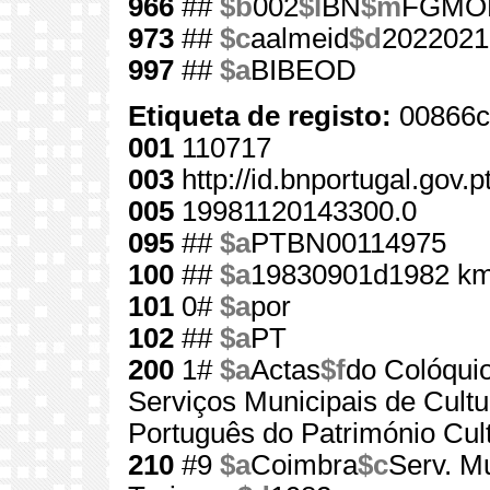
966
##
$b
002
$l
BN
$m
FGMO
973
##
$c
aalmeid
$d
2022021
997
##
$a
BIBEOD
Etiqueta de registo:
00866c
001
110717
003
http://id.bnportugal.gov.
005
19981120143300.0
095
##
$a
PTBN00114975
100
##
$a
19830901d1982 km
101
0#
$a
por
102
##
$a
PT
200
1#
$a
Actas
$f
do Colóquio
Serviços Municipais de Cultu
Português do Património Cult
210
#9
$a
Coimbra
$c
Serv. Mu