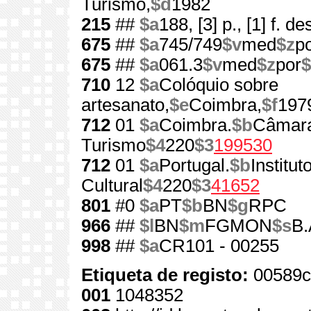
Turismo,
$d
1982
215
##
$a
188, [3] p., [1] f. d
675
##
$a
745/749
$v
med
$z
p
675
##
$a
061.3
$v
med
$z
por
$
710
12
$a
Colóquio sobre
artesanato,
$e
Coimbra,
$f
197
712
01
$a
Coimbra.
$b
Câmara
Turismo
$4
220
$3
199530
712
01
$a
Portugal.
$b
Institu
Cultural
$4
220
$3
41652
801
#0
$a
PT
$b
BN
$g
RPC
966
##
$l
BN
$m
FGMON
$s
B.
998
##
$a
CR101 - 00255
Etiqueta de registo:
00589c
001
1048352