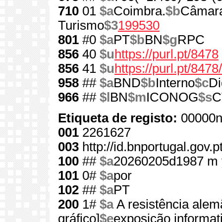
710
01
$a
Coimbra.
$b
Câmara
Turismo
$3
199530
801
#0
$a
PT
$b
BN
$g
RPC
856
40
$u
https://purl.pt/8478
856
41
$u
https://purl.pt/847
958
##
$a
BND
$b
Interno
$c
Di
966
##
$l
BN
$m
ICONOG
$s
C
Etiqueta de registo:
00000n
001
2261627
003
http://id.bnportugal.gov.
100
##
$a
20260205d1987 m 
101
0#
$a
por
102
##
$a
PT
200
1#
$a
A resistência ale
gráfico]
$e
exposição informat