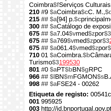
Coimbra
$f
Serviços Culturai
210
#9
$a
Coimbra
$c
C. M.,
$
215
##
$a
[94] p.
$c
principalme
300
##
$a
Catálogo de expos
675
##
$a
7.04
$v
med
$z
por
$3
675
##
$a
769
$v
med
$z
por
$3
675
##
$a
061.4
$v
med
$z
por
$
710
01
$a
Coimbra.
$b
Câmara
Turismo
$3
199530
801
#0
$a
PT
$b
BN
$g
RPC
966
##
$l
BN
$m
FGMON
$s
B.
998
##
$a
FSE24 - 00262
Etiqueta de registo:
00541c
001
995925
003
http://id.bnportugal.gov.