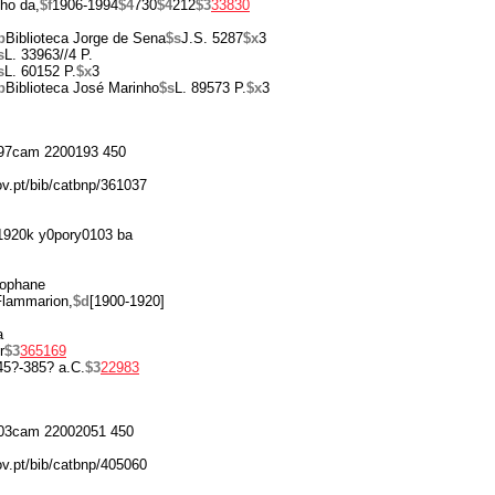
ho da,
$f
1906-1994
$4
730
$4
212
$3
33830
p
Biblioteca Jorge de Sena
$s
J.S. 5287
$x
3
s
L. 33963//4 P.
s
L. 60152 P.
$x
3
p
Biblioteca José Marinho
$s
L. 89573 P.
$x
3
97cam 2200193 450
ov.pt/bib/catbnp/361037
1920k y0pory0103 ba
tophane
Flammarion,
$d
[1900-1920]
a
r
$3
365169
45?-385? a.C.
$3
22983
03cam 22002051 450
ov.pt/bib/catbnp/405060