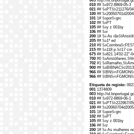
003
http://id.bnportugal.
010
##
$a
972-8869-05-3
021
##
$a
PT
$b
211276/04
100
##
$a
20050701d2004
101
1#
$a
por
$c
grc
102
##
$a
PT
105
##
$a
y z 001by
106
##
$a
r
200
1#
$a
As rãs
$f
Aristó
205
##
$a
1ª ed
210
#9
$a
Coimbra
$c
FES
215
##
$a
118 p.
$d
17 cm
675
##
$a
821.14'02-22"-0
700
#0
$a
Aristófanes,
$f
4
702
#1
$a
Ramalho,
$b
Amé
900
##
$a
BIBNAC
$d
2013
966
##
$l
BN
$m
FGMON
$
966
##
$l
BN
$m
FGMON
$
Etiqueta de registo:
002
001
1374809
003
http://id.bnportugal.
010
##
$a
972-8869-06-1
021
##
$a
PT
$b
222967/05
100
##
$a
20060704d2005
101
1#
$a
por
$c
grc
102
##
$a
PT
105
##
$a
y z 001by
106
##
$a
r
200
1#
$a
As mulheres no