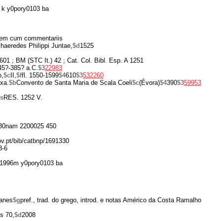
 k y0pory0103 ba
em cum commentariis
 haeredes Philippi Juntae,
$d
1525
01 ; BM (STC It.) 42 ; Cat. Col. Bibl. Esp. A 1251
45?-385? a.C.
$3
22983
o,
$c
II,
$f
fl. 1550-1599
$4
610
$3
532260
xa.
$b
Convento de Santa Maria de Scala Coeli
$c
(Évora)
$4
390
$3
59953
s
RES. 1252 V.
30nam 2200025 450
gov.pt/bib/catbnp/1691330
8-6
1996m y0pory0103 ba
fanes
$g
pref., trad. do grego, introd. e notas Américo da Costa Ramalho
s 70,
$d
2008