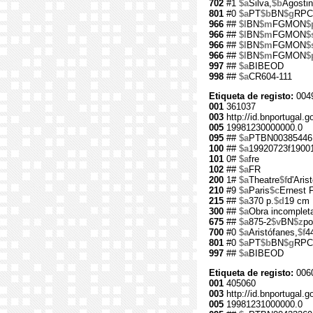
702
#1
$a
Silva,
$b
Agostin
801
#0
$a
PT
$b
BN
$g
RPC
966
##
$l
BN
$m
FGMON
$
966
##
$l
BN
$m
FGMON
$
966
##
$l
BN
$m
FGMON
$
966
##
$l
BN
$m
FGMON
$
997
##
$a
BIBEOD
998
##
$a
CR604-111
Etiqueta de registo:
004
001
361037
003
http://id.bnportugal.g
005
19981230000000.0
095
##
$a
PTBN00385446
100
##
$a
19920723f1900
101
0#
$a
fre
102
##
$a
FR
200
1#
$a
Theatre
$f
d'Aris
210
#9
$a
Paris
$c
Ernest 
215
##
$a
370 p.
$d
19 cm
300
##
$a
Obra incomplet
675
##
$a
875-2
$v
BN
$z
po
700
#0
$a
Aristófanes,
$f
4
801
#0
$a
PT
$b
BN
$g
RPC
997
##
$a
BIBEOD
Etiqueta de registo:
006
001
405060
003
http://id.bnportugal.g
005
19981231000000.0