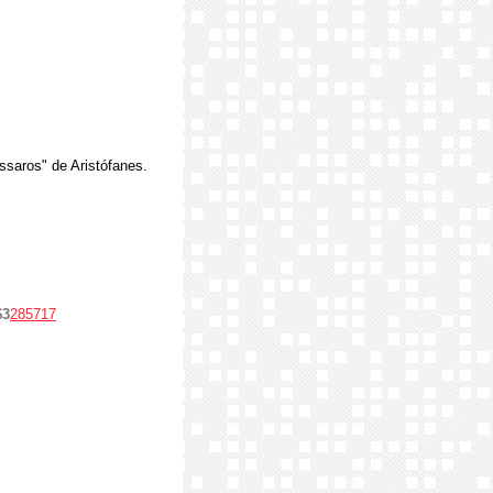
saros" de Aristófanes.
$3
285717