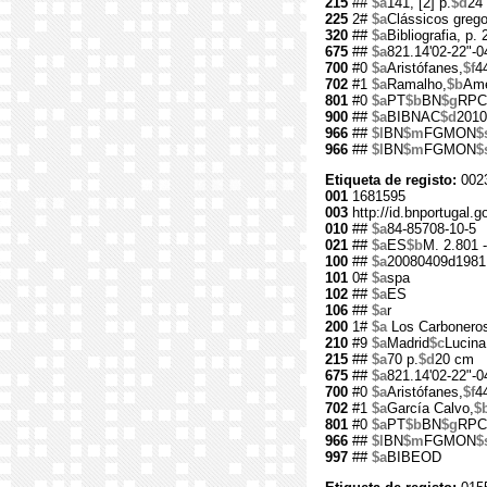
215
##
$a
141, [2] p.
$d
24
225
2#
$a
Clássicos grego
320
##
$a
Bibliografia, p. 
675
##
$a
821.14'02-22"-0
700
#0
$a
Aristófanes,
$f
4
702
#1
$a
Ramalho,
$b
Amé
801
#0
$a
PT
$b
BN
$g
RPC
900
##
$a
BIBNAC
$d
2010
966
##
$l
BN
$m
FGMON
$
966
##
$l
BN
$m
FGMON
$
Etiqueta de registo:
002
001
1681595
003
http://id.bnportugal.
010
##
$a
84-85708-10-5
021
##
$a
ES
$b
M. 2.801 
100
##
$a
20080409d1981
101
0#
$a
spa
102
##
$a
ES
106
##
$a
r
200
1#
$a
Los Carbonero
210
#9
$a
Madrid
$c
Lucina
215
##
$a
70 p.
$d
20 cm
675
##
$a
821.14'02-22"-0
700
#0
$a
Aristófanes,
$f
4
702
#1
$a
García Calvo,
$
801
#0
$a
PT
$b
BN
$g
RPC
966
##
$l
BN
$m
FGMON
$
997
##
$a
BIBEOD