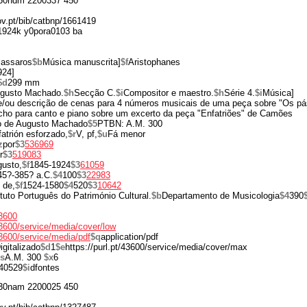
50ndm 2200337 450
gov.pt/bib/catbnp/1661419
1924k y0pora0103 ba
Passaros
$b
Música manuscrita]
$f
Aristophanes
924]
$d
299 mm
ugusto Machado.
$h
Secção C.
$i
Compositor e maestro.
$h
Série 4.
$i
Música]
/ou descrição de cenas para 4 números musicais de uma peça sobre "Os pás
ho para canto e piano sobre um excerto da peça "Enfatriões" de Camões
io de Augusto Machado
$5
PTBN: A.M. 300
atrión esforzado,
$r
V, pf,
$u
Fá menor
z
por
$3
536969
r
$3
519083
usto,
$f
1845-1924
$3
61059
45?-385? a.C.
$4
100
$3
22983
 de,
$f
1524-1580
$4
520
$3
10642
ituto Português do Património Cultural.
$b
Departamento de Musicologia
$4
390
43600
/43600/service/media/cover/low
/43600/service/media/pdf
$q
application/pdf
igitalizado
$d
1
$e
https://purl.pt/43600/service/media/cover/max
s
A.M. 300
$x
6
40529
$i
dfontes
30nam 2200025 450