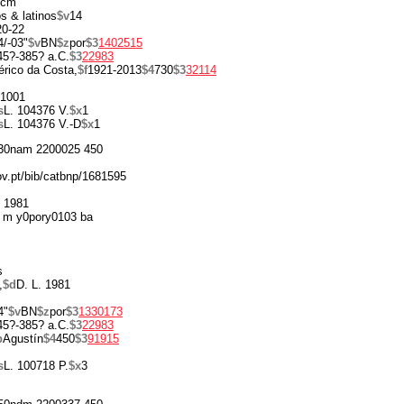
 cm
s & latinos
$v
14
20-22
4/-03"
$v
BN
$z
por
$3
1402515
45?-385? a.C.
$3
22983
rico da Costa,
$f
1921-2013
$4
730
$3
32114
1001
s
L. 104376 V.
$x
1
s
L. 104376 V.-D
$x
1
30nam 2200025 450
gov.pt/bib/catbnp/1681595
- 1981
 m y0pory0103 ba
s
,
$d
D. L. 1981
4"
$v
BN
$z
por
$3
1330173
45?-385? a.C.
$3
22983
b
Agustín
$4
450
$3
91915
s
L. 100718 P.
$x
3