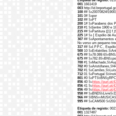
Etiqueta de registo:
015
001
1661419
003
http://id.bnportugal.
100
##
$a
20070824f1900
101
0#
$a
por
102
##
$a
PT
200
1#
$a
Parabens dos 
210
#1
$d
[entre 1900 e 1
215
##
$a
Partitura ([1] f.)
225
1#
$a
[ Espólio de A
307
##
$a
Apontamentos e
No verso um pequeno trec
317
##
$a
I.P.P.C., Espól
500
10
$a
Enfatriões.
$i
Anf
675
##
$a
78.089.6
$v
BN
$
675
##
$a
782.8
$v
BN
$z
po
700
#1
$a
Machado,
$b
Aug
702
#0
$a
Aristófanes,
$f
4
702
#1
$a
Camões,
$b
Luís
712
01
$a
Portugal.
$b
Inst
801
#0
$a
PT
$b
BN
$g
RPC
856
40
$u
https://purl.pt/
856
41
$u
https://purl.pt
856
49
$u
https://purl.pt
958
##
$a
BND
$b
Livre
$c
D
966
##
$l
BN
$m
MUSICA
$
995
##
$a
CAM500
$d
202
Etiqueta de registo:
002
001
1327487