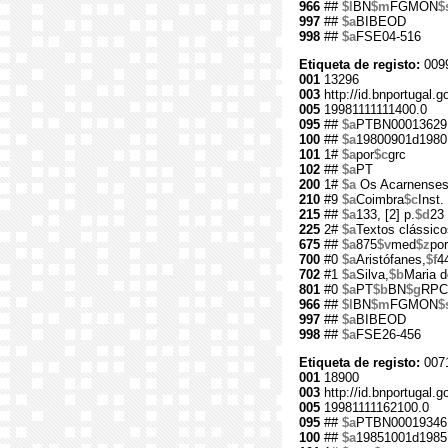
966
##
$l
BN
$m
FGMON
$
997
##
$a
BIBEOD
998
##
$a
FSE04-516
Etiqueta de registo:
009
001
13296
003
http://id.bnportugal.g
005
19981111111400.0
095
##
$a
PTBN00013629
100
##
$a
19800901d1980
101
1#
$a
por
$c
grc
102
##
$a
PT
200
1#
$a
Os Acarnense
210
#9
$a
Coimbra
$c
Inst.
215
##
$a
133, [2] p.
$d
23
225
2#
$a
Textos clássico
675
##
$a
875
$v
med
$z
por
700
#0
$a
Aristófanes,
$f
4
702
#1
$a
Silva,
$b
Maria d
801
#0
$a
PT
$b
BN
$g
RPC
966
##
$l
BN
$m
FGMON
$
997
##
$a
BIBEOD
998
##
$a
FSE26-456
Etiqueta de registo:
007
001
18900
003
http://id.bnportugal.g
005
19981111162100.0
095
##
$a
PTBN00019346
100
##
$a
19851001d1985