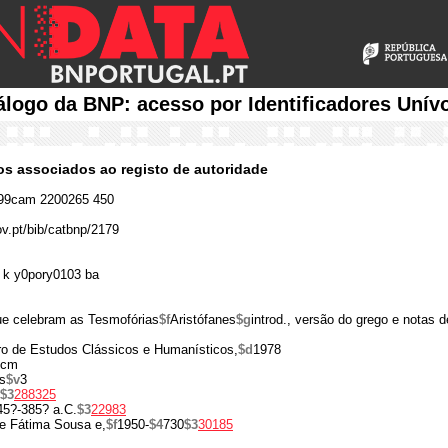
álogo da BNP: acesso por Identificadores Unív
cos associados ao registo de autoridade
99cam 2200265 450
ov.pt/bib/catbnp/2179
 k y0pory0103 ba
e celebram as Tesmofórias
$f
Aristófanes
$g
introd., versão do grego e notas 
ro de Estudos Clássicos e Humanísticos,
$d
1978
 cm
s
$v
3
$3
288325
45?-385? a.C.
$3
22983
e Fátima Sousa e,
$f
1950-
$4
730
$3
30185