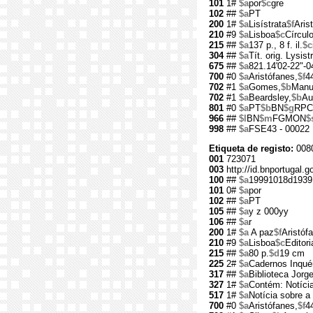
101
1#
$a
por
$c
gre
102
##
$a
PT
200
1#
$a
Lisístrata
$f
Aris
210
#9
$a
Lisboa
$c
Círculo
215
##
$a
137 p., 8 f. il.
$c
304
##
$a
Tít. orig. Lysist
675
##
$a
821.14'02-22"-0
700
#0
$a
Aristófanes,
$f
4
702
#1
$a
Gomes,
$b
Manu
702
#1
$a
Beardsley,
$b
Au
801
#0
$a
PT
$b
BN
$g
RPC
966
##
$l
BN
$m
FGMON
$
998
##
$a
FSE43 - 00022
Etiqueta de registo:
008
001
723071
003
http://id.bnportugal.g
100
##
$a
19991018d1939
101
0#
$a
por
102
##
$a
PT
105
##
$a
y z 000yy
106
##
$a
r
200
1#
$a
A paz
$f
Aristóf
210
#9
$a
Lisboa
$c
Editori
215
##
$a
80 p.
$d
19 cm
225
2#
$a
Cadernos Inquér
317
##
$a
Biblioteca Jorg
327
1#
$a
Contém: Notícia
517
1#
$a
Notícia sobre a
700
#0
$a
Aristófanes,
$f
4