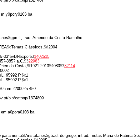
gov.pt/bib/catbnp/1327487
 m y0pory0103 ba
fanes
$g
pref., trad. Américo da Costa Ramalho
TEA
$c
Temas Clássicos,
$d
2004
4/-03"
$v
BN
$z
por
$3
1402515
45?-385? a.C.
$3
22983
rico da Costa,
$f
1921-2013
$4
080
$3
32114
0602
s
L. 95992 P.
$x
1
s
L. 95992 P.
$x
1
30nam 2200025 450
gov.pt/bib/catbnp/1374809
 em a0pora0103 ba
 parlamento
$f
Aristófanes
$g
trad. do grego, introd., notas Maria de Fátima So