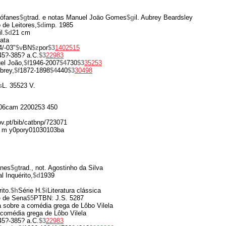
tófanes
$g
trad. e notas Manuel Joäo Gomes
$g
il. Aubrey Beardsley
 de Leitores,
$d
imp. 1985
il.
$d
21 cm
rata
4/-03"
$v
BN
$z
por
$3
1402515
45?-385? a.C.
$3
22983
el João,
$f
1946-2007
$4
730
$3
35253
brey,
$f
1872-1898
$4
440
$3
30498
s
L. 35523 V.
06cam 2200253 450
ov.pt/bib/catbnp/723071
 m y0pory01030103ba
anes
$g
trad., not. Agostinho da Silva
al Inquérito,
$d
1939
ito.
$h
Série H.
$i
Literatura clássica
e de Sena
$5
PTBN: J.S. 5287
 sobre a comédia grega de Lôbo Vilela
 comédia grega de Lôbo Vilela
45?-385? a.C.
$3
22983