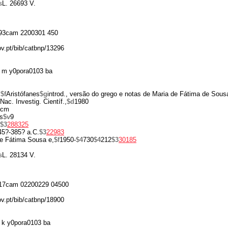
s
L. 26693 V.
93cam 2200301 450
ov.pt/bib/catbnp/13296
 m y0pora0103 ba
s
$f
Aristófanes
$g
introd., versão do grego e notas de Maria de Fátima de Sous
 Nac. Investig. Científ.,
$d
1980
 cm
s
$v
9
$3
288325
45?-385? a.C.
$3
22983
e Fátima Sousa e,
$f
1950-
$4
730
$4
212
$3
30185
s
L. 28134 V.
17cam 02200229 04500
ov.pt/bib/catbnp/18900
 k y0pora0103 ba