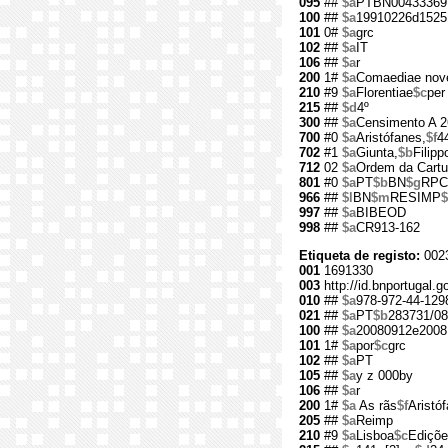
095
##
$a
PTBN00433369
100
##
$a
19910226d1525
101
0#
$a
grc
102
##
$a
IT
106
##
$a
r
200
1#
$a
Comaediae nov
210
#9
$a
Florentiae
$c
per
215
##
$d
4º
300
##
$a
Censimento A 26
700
#0
$a
Aristófanes,
$f
4
702
#1
$a
Giunta,
$b
Filipp
712
02
$a
Ordem da Cartu
801
#0
$a
PT
$b
BN
$g
RPC
966
##
$l
BN
$m
RESIMP
$
997
##
$a
BIBEOD
998
##
$a
CR913-162
Etiqueta de registo:
002
001
1691330
003
http://id.bnportugal.
010
##
$a
978-972-44-129
021
##
$a
PT
$b
283731/08
100
##
$a
20080912e2008
101
1#
$a
por
$c
grc
102
##
$a
PT
105
##
$a
y z 000by
106
##
$a
r
200
1#
$a
As rãs
$f
Aristó
205
##
$a
Reimp
210
#9
$a
Lisboa
$c
Ediçõe