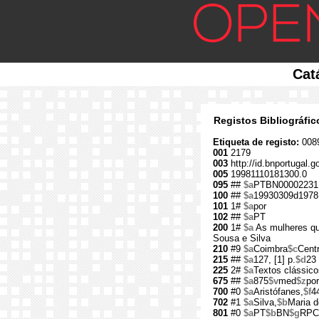
Cat
Registos Bibliográfi
Etiqueta de registo:
008
001
2179
003
http://id.bnportugal.g
005
19981110181300.0
095
##
$a
PTBN00002231
100
##
$a
19930309d1978
101
1#
$a
por
102
##
$a
PT
200
1#
$a
As mulheres qu
Sousa e Silva
210
#9
$a
Coimbra
$c
Cent
215
##
$a
127, [1] p.
$d
23
225
2#
$a
Textos clássico
675
##
$a
875
$v
med
$z
por
700
#0
$a
Aristófanes,
$f
4
702
#1
$a
Silva,
$b
Maria d
801
#0
$a
PT
$b
BN
$g
RPC