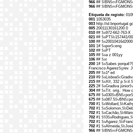
966
##
$l
BN
$m
FGMON
$
966
##
$l
BN
$m
FGMON
$
Etiqueta de registo:
010
001
1053035
003
http://id.bnportugal.
005
20011130161200.0
010
##
$a
972-662-763-X
021
##
$a
PT
$b
157441/00
100
##
$a
20010416d2000
101
1#
$a
por
$c
eng
102
##
$a
PT
105
##
$a
a z 001yy
106
##
$a
r
200
1#
$a
Sabes porquê?
Francisco Agarez
$g
rev. 
205
##
$a
1ª ed
210
#9
$a
Lisboa
$c
Gradiv
215
##
$a
XII, 332 p.
$c
il.
225
2#
$a
Gradiva júnior
$
304
##
$a
Tít. orig.: How 
675
##
$a
030
$v
BN
$z
por
$
675
##
$a
087.5
$v
BN
$z
po
700
#1
$a
Wollard,
$b
Kath
702
#1
$a
Solomon,
$b
Deb
702
#1
$a
Cachão,
$b
Mário
702
#1
$9
3
$a
Rodrigues,
$
702
#1
$a
Agarez,
$b
Franc
702
#1
$a
Almeida,
$b
José
966
##
$l
BN
$m
FGMON
$