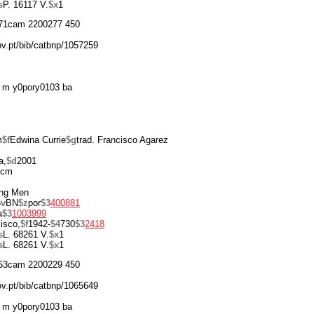
s
P. 16117 V.
$x
1
71cam 2200277 450
gov.pt/bib/catbnp/1057259
 m y0pory0103 ba
m
$f
Edwina Currie
$g
trad. Francisco Agarez
a,
$d
2001
 cm
sing Men
$v
BN
$z
por
$3
400881
a
$3
1003999
isco,
$f
1942-
$4
730
$3
2418
s
L. 68261 V.
$x
1
s
L. 68261 V.
$x
1
53cam 2200229 450
gov.pt/bib/catbnp/1065649
 m y0pory0103 ba