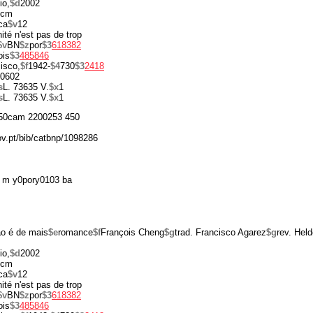
io,
$d
2002
 cm
ca
$v
12
rnité n'est pas de trop
$v
BN
$z
por
$3
618382
ois
$3
485846
isco,
$f
1942-
$4
730
$3
2418
0602
s
L. 73635 V.
$x
1
s
L. 73635 V.
$x
1
50cam 2200253 450
gov.pt/bib/catbnp/1098286
 m y0pory0103 ba
ão é de mais
$e
romance
$f
François Cheng
$g
trad. Francisco Agarez
$g
rev. Held
io,
$d
2002
 cm
ca
$v
12
rnité n'est pas de trop
$v
BN
$z
por
$3
618382
ois
$3
485846