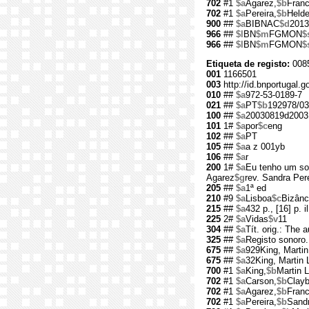
702
#1
$a
Agarez,
$b
Franc
702
#1
$a
Pereira,
$b
Helde
900
##
$a
BIBNAC
$d
2013
966
##
$l
BN
$m
FGMON
$
966
##
$l
BN
$m
FGMON
$
Etiqueta de registo:
008
001
1166501
003
http://id.bnportugal.g
010
##
$a
972-53-0189-7
021
##
$a
PT
$b
192978/03
100
##
$a
20030819d2003
101
1#
$a
por
$c
eng
102
##
$a
PT
105
##
$a
a z 001yb
106
##
$a
r
200
1#
$a
Eu tenho um s
Agarez
$g
rev. Sandra Per
205
##
$a
1ª ed
210
#9
$a
Lisboa
$c
Bizânc
215
##
$a
432 p., [16] p. il
225
2#
$a
Vidas
$v
11
304
##
$a
Tít. orig.: The 
325
##
$a
Registo sonoro.
675
##
$a
929King, Martin
675
##
$a
32King, Martin 
700
#1
$a
King,
$b
Martin L
702
#1
$a
Carson,
$b
Clayb
702
#1
$a
Agarez,
$b
Franc
702
#1
$a
Pereira,
$b
Sand