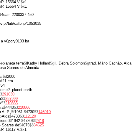
s
P. 15664 V.
$x
1
s
P. 15664 V.
$x
1
94cam 2200337 450
gov.pt/bib/catbnp/1053035
 a y0pory0103 ba
$e
planeta terra
$f
Kathy Hollard
$g
il. Debra Solomon
$g
trad. Mário Cachão, Alda
José Soares de Almeida
a,
$d
2000
$d
21 cm
v
54
come?: planet earth
3
291630
r
$3
287999
y
$3
210865
ra
$4
440
$3
210866
 A. P.,
$f
1961-
$4
730
$3
146910
b
Alda
$4
730
$3
112120
isco,
$f
1942-
$4
730
$3
2418
 Soares de
$4
675
$3
34625
s
P. 16117 V.
$x
1