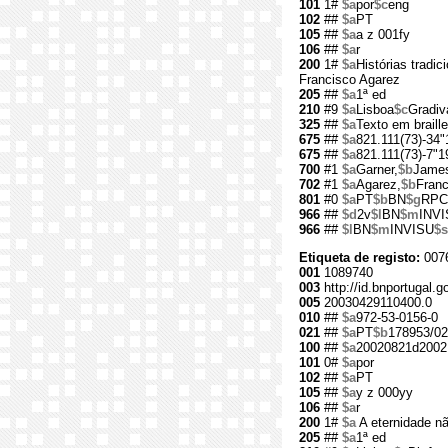
101
1#
$a
por
$c
eng
102
##
$a
PT
105
##
$a
a z 001fy
106
##
$a
r
200
1#
$a
Histórias tradic
Francisco Agarez
205
##
$a
1ª ed
210
#9
$a
Lisboa
$c
Gradiv
325
##
$a
Texto em braille
675
##
$a
821.111(73)-34"
675
##
$a
821.111(73)-7"1
700
#1
$a
Garner,
$b
James
702
#1
$a
Agarez,
$b
Franc
801
#0
$a
PT
$b
BN
$g
RPC
966
##
$d
2v
$l
BN
$m
INV
966
##
$l
BN
$m
INVISU
$s
Etiqueta de registo:
007
001
1089740
003
http://id.bnportugal.
005
20030429110400.0
010
##
$a
972-53-0156-0
021
##
$a
PT
$b
178953/02
100
##
$a
20020821d2002
101
0#
$a
por
102
##
$a
PT
105
##
$a
y z 000yy
106
##
$a
r
200
1#
$a
A eternidade n
205
##
$a
1ª ed