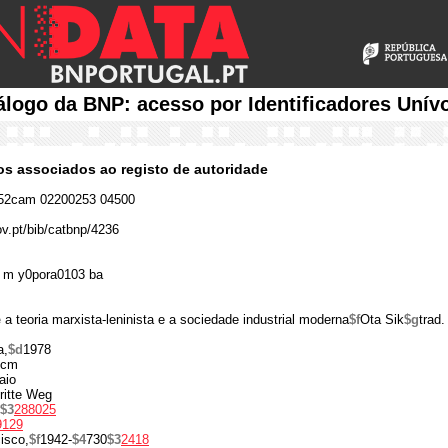
álogo da BNP: acesso por Identificadores Unív
cos associados ao registo de autoridade
52cam 02200253 04500
ov.pt/bib/catbnp/4236
 m y0pora0103 ba
e
a teoria marxista-leninista e a sociedade industrial moderna
$f
Ota Sik
$g
trad
a,
$d
1978
 cm
aio
dritte Weg
$3
288025
9129
isco,
$f
1942-
$4
730
$3
2418