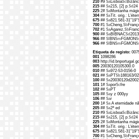
210
#9
$a
Lisboa
$c
Bizânc
215
##
$a
215, [2] p.
$d
24
225
2#
$a
Montanha mági
304
##
$a
Tít. orig.: L'éte
675
##
$a
821.581-31"19"
700
#1
$a
Cheng,
$b
Franç
702
#1
$a
Agarez,
$b
Franc
900
##
$a
BIBNAC
$d
2013
966
##
$l
BN
$m
FGMON
$
966
##
$l
BN
$m
FGMON
$
Etiqueta de registo:
007
001
1098286
003
http://id.bnportugal.
005
20030120105300.0
010
##
$a
972-53-0156-0
021
##
$a
PT
$b
188163/02
100
##
$a
20030120d2002
101
1#
$a
por
$c
fre
102
##
$a
PT
105
##
$a
y z 000yy
106
##
$a
r
200
1#
$a
A eternidade n
205
##
$a
2ª ed
210
#9
$a
Lisboa
$c
Bizânc
215
##
$a
215, [2] p.
$d
24
225
2#
$a
Montanha mági
304
##
$a
Tít. orig.: L'éte
675
##
$a
821.581-31"19"
700
#1
$a
Cheng,
$b
Franç