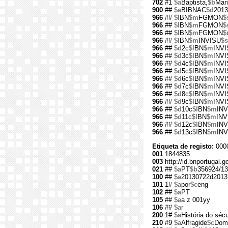
702
#1
$a
Baptista,
$b
Mari
900
##
$a
BIBNAC
$d
2013
966
##
$l
BN
$m
FGMON
$
966
##
$l
BN
$m
FGMON
$
966
##
$l
BN
$m
FGMON
$
966
##
$l
BN
$m
INVISU
$s
966
##
$d
2c
$l
BN
$m
INV
966
##
$d
3c
$l
BN
$m
INV
966
##
$d
4c
$l
BN
$m
INV
966
##
$d
5c
$l
BN
$m
INV
966
##
$d
6c
$l
BN
$m
INV
966
##
$d
7c
$l
BN
$m
INV
966
##
$d
8c
$l
BN
$m
INV
966
##
$d
9c
$l
BN
$m
INV
966
##
$d
10c
$l
BN
$m
INV
966
##
$d
11c
$l
BN
$m
INV
966
##
$d
12c
$l
BN
$m
INV
966
##
$d
13c
$l
BN
$m
INV
Etiqueta de registo:
000
001
1844835
003
http://id.bnportugal.
021
##
$a
PT
$b
356924/13
100
##
$a
20130722d2013
101
1#
$a
por
$c
eng
102
##
$a
PT
105
##
$a
a z 001yy
106
##
$a
r
200
1#
$a
História do séc
210
#9
$a
Alfragide
$c
Dom 