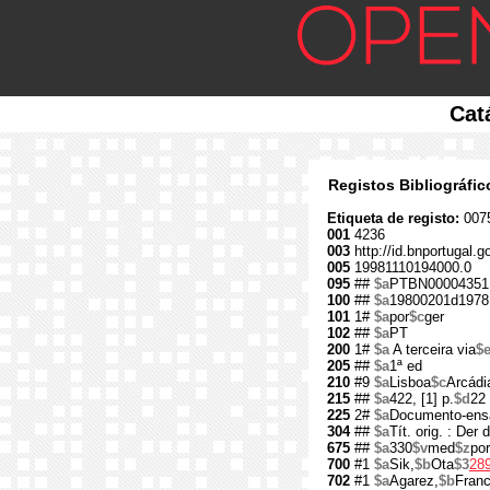
Cat
Registos Bibliográfi
Etiqueta de registo:
007
001
4236
003
http://id.bnportugal.g
005
19981110194000.0
095
##
$a
PTBN00004351
100
##
$a
19800201d1978
101
1#
$a
por
$c
ger
102
##
$a
PT
200
1#
$a
A terceira via
$
205
##
$a
1ª ed
210
#9
$a
Lisboa
$c
Arcádi
215
##
$a
422, [1] p.
$d
22
225
2#
$a
Documento-ens
304
##
$a
Tít. orig. : Der 
675
##
$a
330
$v
med
$z
por
700
#1
$a
Sik,
$b
Ota
$3
28
702
#1
$a
Agarez,
$b
Franc