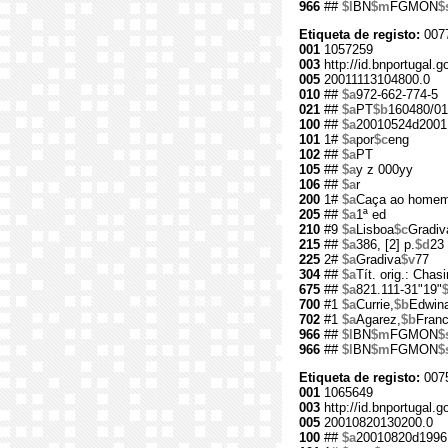
966
##
$l
BN
$m
FGMON
$
Etiqueta de registo:
007
001
1057259
003
http://id.bnportugal.
005
20011113104800.0
010
##
$a
972-662-774-5
021
##
$a
PT
$b
160480/01
100
##
$a
20010524d2001
101
1#
$a
por
$c
eng
102
##
$a
PT
105
##
$a
y z 000yy
106
##
$a
r
200
1#
$a
Caça ao home
205
##
$a
1ª ed
210
#9
$a
Lisboa
$c
Gradiv
215
##
$a
386, [2] p.
$d
23
225
2#
$a
Gradiva
$v
77
304
##
$a
Tít. orig.: Cha
675
##
$a
821.111-31"19"
700
#1
$a
Currie,
$b
Edwin
702
#1
$a
Agarez,
$b
Franc
966
##
$l
BN
$m
FGMON
$
966
##
$l
BN
$m
FGMON
$
Etiqueta de registo:
007
001
1065649
003
http://id.bnportugal.
005
20010820130200.0
100
##
$a
20010820d1996