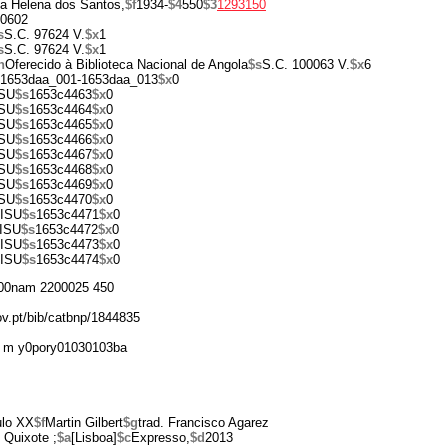
a Helena dos Santos,
$f
1934-
$4
550
$3
1293150
0602
s
S.C. 97624 V.
$x
1
s
S.C. 97624 V.
$x
1
n
Oferecido à Biblioteca Nacional de Angola
$s
S.C. 100063 V.
$x
6
1653daa_001-1653daa_013
$x
0
ISU
$s
1653c4463
$x
0
ISU
$s
1653c4464
$x
0
ISU
$s
1653c4465
$x
0
ISU
$s
1653c4466
$x
0
ISU
$s
1653c4467
$x
0
ISU
$s
1653c4468
$x
0
ISU
$s
1653c4469
$x
0
ISU
$s
1653c4470
$x
0
ISU
$s
1653c4471
$x
0
ISU
$s
1653c4472
$x
0
ISU
$s
1653c4473
$x
0
ISU
$s
1653c4474
$x
0
00nam 2200025 450
gov.pt/bib/catbnp/1844835
 m y0pory01030103ba
ulo XX
$f
Martin Gilbert
$g
trad. Francisco Agarez
Quixote ;
$a
[Lisboa]
$c
Expresso,
$d
2013