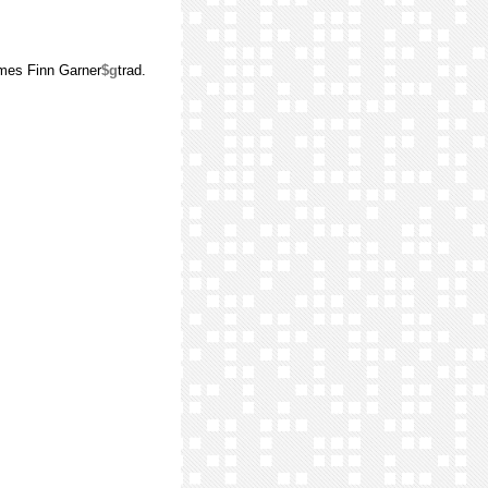
mes Finn Garner
$g
trad.