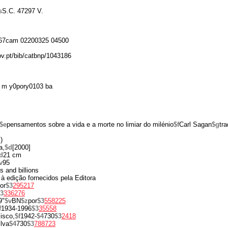
s
S.C. 47297 V.
67cam 02200325 04500
gov.pt/bib/catbnp/1043186
 m y0pory0103 ba
$e
pensamentos sobre a vida e a morte no limiar do milénio
$f
Carl Sagan
$g
tr
)
a,
$d
[2000]
d
21 cm
v
95
ns and billions
 à edição fornecidos pela Editora
or
$3
295217
3
336276
9"
$v
BN
$z
por
$3
558225
f
1934-1996
$3
35558
isco,
$f
1942-
$4
730
$3
2418
ilva
$4
730
$3
788723