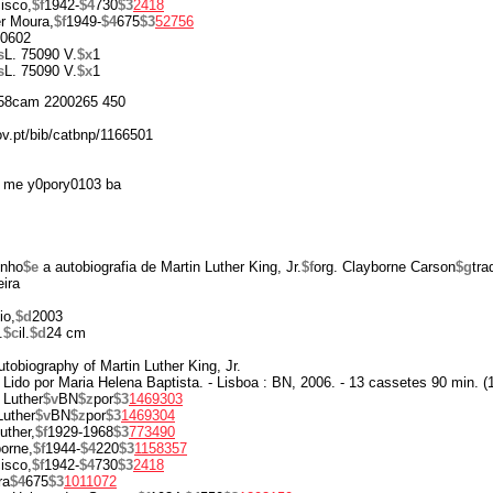
isco,
$f
1942-
$4
730
$3
2418
r Moura,
$f
1949-
$4
675
$3
52756
0602
s
L. 75090 V.
$x
1
s
L. 75090 V.
$x
1
58cam 2200265 450
ov.pt/bib/catbnp/1166501
 me y0pory0103 ba
onho
$e
a autobiografia de Martin Luther King, Jr.
$f
org. Clayborne Carson
$g
tra
eira
io,
$d
2003
.
$c
il.
$d
24 cm
autobiography of Martin Luther King, Jr.
 Lido por Maria Helena Baptista. - Lisboa : BN, 2006. - 13 cassetes 90 min. (1
 Luther
$v
BN
$z
por
$3
1469303
Luther
$v
BN
$z
por
$3
1469304
uther,
$f
1929-1968
$3
773490
orne,
$f
1944-
$4
220
$3
1158357
isco,
$f
1942-
$4
730
$3
2418
ra
$4
675
$3
1011072