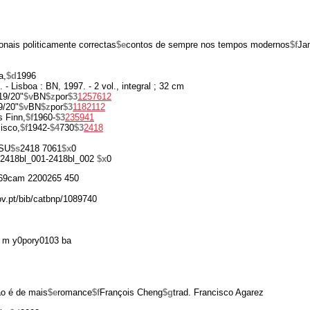
ionais politicamente correctas
$e
contos de sempre nos tempos modernos
$f
Ja
a,
$d
1996
. - Lisboa : BN, 1997. - 2 vol., integral ; 32 cm
19/20"
$v
BN
$z
por
$3
1257612
9/20"
$v
BN
$z
por
$3
1182112
 Finn,
$f
1960-
$3
235941
isco,
$f
1942-
$4
730
$3
2418
ISU
$s
2418 7061
$x
0
2418bl_001-2418bl_002
$x
0
69cam 2200265 450
gov.pt/bib/catbnp/1089740
 m y0pory0103 ba
ão é de mais
$e
romance
$f
François Cheng
$g
trad. Francisco Agarez