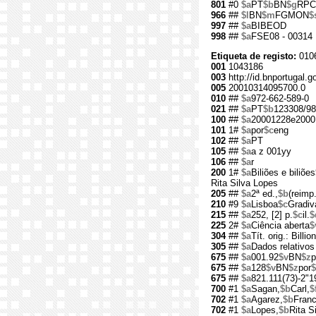
801
#0
$a
PT
$b
BN
$g
RPC
966
##
$l
BN
$m
FGMON
$
997
##
$a
BIBEOD
998
##
$a
FSE08 - 00314
Etiqueta de registo:
010
001
1043186
003
http://id.bnportugal.
005
20010314095700.0
010
##
$a
972-662-589-0
021
##
$a
PT
$b
123308/98
100
##
$a
20001228e2000
101
1#
$a
por
$c
eng
102
##
$a
PT
105
##
$a
a z 001yy
106
##
$a
r
200
1#
$a
Biliões e biliões
Rita Silva Lopes
205
##
$a
2ª ed.,
$b
(reimp.
210
#9
$a
Lisboa
$c
Gradiv
215
##
$a
252, [2] p.
$c
il.
$
225
2#
$a
Ciência aberta
$
304
##
$a
Tít. orig.: Billio
305
##
$a
Dados relativos
675
##
$a
001.92
$v
BN
$z
p
675
##
$a
128
$v
BN
$z
por
$
675
##
$a
821.111(73)-2"1
700
#1
$a
Sagan,
$b
Carl,
$
702
#1
$a
Agarez,
$b
Franc
702
#1
$a
Lopes,
$b
Rita S