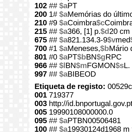
102
##
$a
PT
200
1#
$a
Memórias do últi
210
#9
$a
Coimbra
$c
Coimbra
215
##
$a
366, [1] p.
$d
20 cm
675
##
$a
821.134.3-9
$v
med
700
#1
$a
Meneses,
$b
Mário 
801
#0
$a
PT
$b
BN
$g
RPC
966
##
$l
BN
$m
FGMON
$s
L.
997
##
$a
BIBEOD
Etiqueta de registo:
00529c
001
719377
003
http://id.bnportugal.gov.
005
19990108000000.0
095
##
$a
PTBN00506481
100
##
$a
19930124d1968 m 