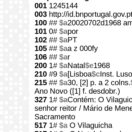
001
1245144
003
http://id.bnportugal.gov.
100
##
$a
20020702d1968 am
101
0#
$a
por
102
##
$a
PT
105
##
$a
a z 000fy
106
##
$a
r
200
1#
$a
Natal
$e
1968
210
#9
$a
[Lisboa
$c
Inst. Lus
215
##
$a
30, [2] p. a 2 colns.
Ano Novo ([1] f. desdobr.)
327
1#
$a
Contém: O Vilaguic
senhor reitor / Mário de Men
Sacramento
517
1#
$a
O Vilaguicha