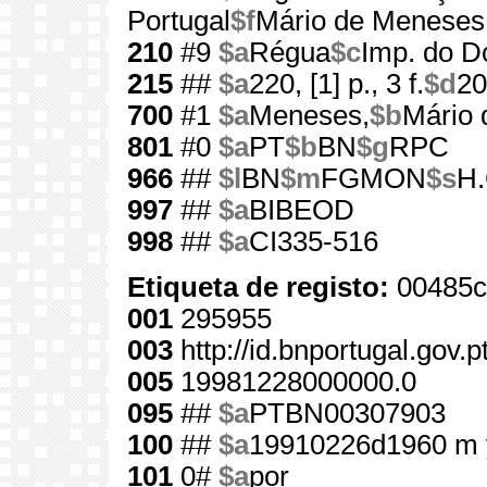
Portugal
$f
Mário de Meneses
210
#9
$a
Régua
$c
Imp. do D
215
##
$a
220, [1] p., 3 f.
$d
20
700
#1
$a
Meneses,
$b
Mário 
801
#0
$a
PT
$b
BN
$g
RPC
966
##
$l
BN
$m
FGMON
$s
H.
997
##
$a
BIBEOD
998
##
$a
CI335-516
Etiqueta de registo:
00485c
001
295955
003
http://id.bnportugal.gov.
005
19981228000000.0
095
##
$a
PTBN00307903
100
##
$a
19910226d1960 m 
101
0#
$a
por