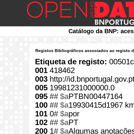
Catálogo da BNP: aces
Registos Bibliográficos associados ao registo 
Etiqueta de registo:
00501c
001
418462
003
http://id.bnportugal.gov.
005
19981231000000.0
095
##
$a
PTBN00447164
100
##
$a
19930415d1967 km
101
0#
$a
por
102
##
$a
PT
200
1#
$a
Algumas anotações