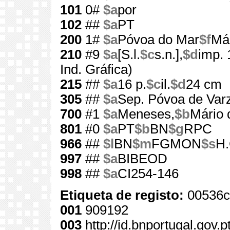
101
0#
$a
por
102
##
$a
PT
200
1#
$a
Póvoa do Mar
$f
Má
210
#9
$a
[S.l.
$c
s.n.],
$d
imp.
Ind. Gráfica)
215
##
$a
16 p.
$c
il.
$d
24 cm
305
##
$a
Sep. Póvoa de Var
700
#1
$a
Meneses,
$b
Mário 
801
#0
$a
PT
$b
BN
$g
RPC
966
##
$l
BN
$m
FGMON
$s
H.
997
##
$a
BIBEOD
998
##
$a
CI254-146
Etiqueta de registo:
00536c
001
909192
003
http://id.bnportugal.gov.