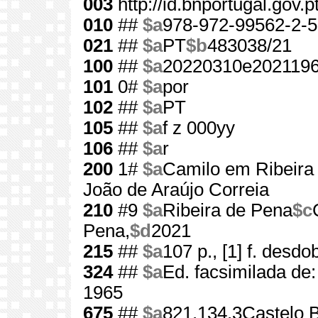
003
http://id.bnportugal.gov.
010
##
$a
978-972-99562-2-5
021
##
$a
PT
$b
483038/21
100
##
$a
20220310e202119
101
0#
$a
por
102
##
$a
PT
105
##
$a
f z 000yy
106
##
$a
r
200
1#
$a
Camilo em Ribeira
João de Araújo Correia
210
#9
$a
Ribeira de Pena
$c
Pena,
$d
2021
215
##
$a
107 p., [1] f. desdob
324
##
$a
Ed. facsimilada de:
1965
675
##
$a
821.134.3Castelo 