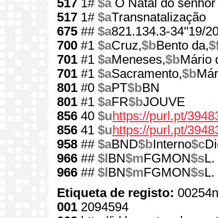
517
1#
$a
O Natal do senhor 
517
1#
$a
Transnatalização
675
##
$a
821.134.3-34"19/20
700
#1
$a
Cruz,
$b
Bento da,
$
701
#1
$a
Meneses,
$b
Mário 
701
#1
$a
Sacramento,
$b
Már
801
#0
$a
PT
$b
BN
801
#1
$a
FR
$b
JOUVE
856
40
$u
https://purl.pt/3948
856
41
$u
https://purl.pt/394
958
##
$a
BND
$b
Interno
$c
Di
966
##
$l
BN
$m
FGMON
$s
L.
966
##
$l
BN
$m
FGMON
$s
L.
Etiqueta de registo:
00254n
001
2094594