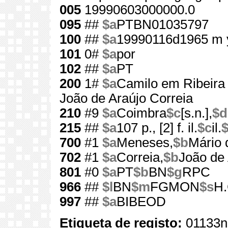
005
19990603000000.0
095
##
$a
PTBN01035797
100
##
$a
19990116d1965 m 
101
0#
$a
por
102
##
$a
PT
200
1#
$a
Camilo em Ribeira
João de Araújo Correia
210
#9
$a
Coimbra
$c
[s.n.],
$d
215
##
$a
107 p., [2] f. il.
$c
il.
700
#1
$a
Meneses,
$b
Mário 
702
#1
$a
Correia,
$b
João de 
801
#0
$a
PT
$b
BN
$g
RPC
966
##
$l
BN
$m
FGMON
$s
H.
997
##
$a
BIBEOD
Etiqueta de registo:
01133n