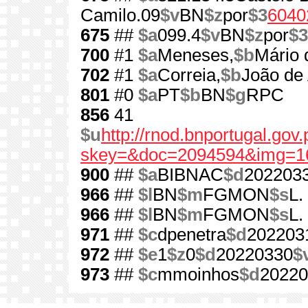
Camilo.09
$v
BN
$z
por
$3
6040
675
##
$a
099.4
$v
BN
$z
por
$3
700
#1
$a
Meneses,
$b
Mário 
702
#1
$a
Correia,
$b
João de 
801
#0
$a
PT
$b
BN
$g
RPC
856
41
$u
http://rnod.bnportugal.go
skey=&doc=2094594&img=1
900
##
$a
BIBNAC
$d
202203
966
##
$l
BN
$m
FGMON
$s
L.
966
##
$l
BN
$m
FGMON
$s
L.
971
##
$c
dpenetra
$d
202203
972
##
$e
1
$z
0
$d
20220330
$
973
##
$c
mmoinhos
$d
20220