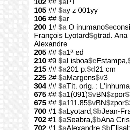
102
##
$a
PT
105
##
$a
y z 001yy
106
##
$a
r
200
1#
$a
O inumano
$e
cons
François Lyotard
$g
trad. Ana
Alexandre
205
##
$a
1ª ed
210
#9
$a
Lisboa
$c
Estampa,
215
##
$a
201 p.
$d
21 cm
225
2#
$a
Margens
$v
3
304
##
$a
Tít. orig. : L'inhuma
675
##
$a
1(091)
$v
BN
$z
por
$
675
##
$a
111.85
$v
BN
$z
por
$
700
#1
$a
Lyotard,
$b
Jean-Fra
702
#1
$a
Seabra,
$b
Ana Cris
702
#1
$a
Alexandre,
$b
Elisa