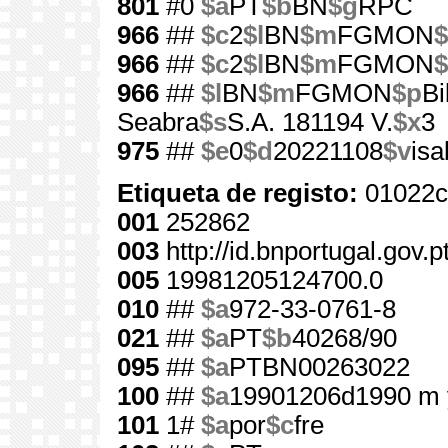
801
#0
$a
PT
$b
BN
$g
RPC
966
##
$c
2
$l
BN
$m
FGMON
$
966
##
$c
2
$l
BN
$m
FGMON
$
966
##
$l
BN
$m
FGMON
$p
Bi
Seabra
$s
S.A. 181194 V.
$x
3
975
##
$e
0
$d
20221108
$v
is
Etiqueta de registo:
01022c
001
252862
003
http://id.bnportugal.gov.
005
19981205124700.0
010
##
$a
972-33-0761-8
021
##
$a
PT
$b
40268/90
095
##
$a
PTBN00263022
100
##
$a
19901206d1990 m 
101
1#
$a
por
$c
fre