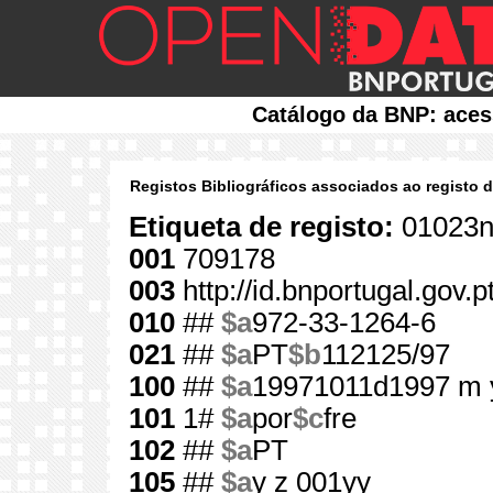
Catálogo da BNP: aces
Registos Bibliográficos associados ao registo 
Etiqueta de registo:
01023n
001
709178
003
http://id.bnportugal.gov.
010
##
$a
972-33-1264-6
021
##
$a
PT
$b
112125/97
100
##
$a
19971011d1997 m 
101
1#
$a
por
$c
fre
102
##
$a
PT
105
##
$a
y z 001yy