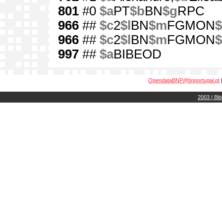
801
#0
$a
PT
$b
BN
$g
RPC
966
##
$c
2
$l
BN
$m
FGMON
$
966
##
$c
2
$l
BN
$m
FGMON
$
997
##
$a
BIBEOD
OpendataBNP@bnportugal.pt
2003 | Bib