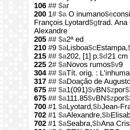
106
##
$a
r
200
1#
$a
O inumano
$e
cons
François Lyotard
$g
trad. Ana
Alexandre
205
##
$a
2ª ed
210
#9
$a
Lisboa
$c
Estampa,
215
##
$a
202, [1] p.
$d
21 cm
225
2#
$a
Novos rumos
$v
9
304
##
$a
Tít. orig. : L'inhum
317
##
$a
Doação de Augusto
675
##
$a
1(091)
$v
BN
$z
por
$
675
##
$a
111.85
$v
BN
$z
por
$
700
#1
$a
Lyotard,
$b
Jean-Fra
702
#1
$a
Alexandre,
$b
Elisa
702
#1
$a
Seabra,
$b
Ana Cris