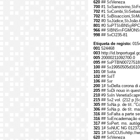
620
##
$d
Veneza
700
#1
$a
Sansovino,
$b
F
702
#1
$a
Combi,
$b
Sebas
702
#1
$a
Bisaccioni,
$b
Ma
702
#0
$a
Júdice,
$b
João 
801
#0
$a
PT
$b
BN
$g
RPC
966
##
$l
BN
$m
FGMON
$
998
##
$a
CI235-81
Etiqueta de registo:
015
001
524468
003
http://id.bnportugal.g
005
20000211092700.0
095
##
$a
PTBN00727518
100
##
$a
19950505d1610
101
0#
$a
ita
102
##
$a
IT
106
##
$a
r
200
1#
$a
Della corona di 
205
##
$a
Di nouo in ques
210
#9
$a
In Venetia
$c
apr
215
##
$a
2 vol. (212 p.)
$
305
##
$a
Na p. de tít.:"C
306
##
$a
Na p. de tít. m
316
##
$a
Falta a parte s
316
##
$a
Encadernação 
317
##
$a
Pert. ms. autóg
321
1#
$a
NUC NG 01237
321
1#
$a
ICCU
$u
http://
620
##
$d
Veneza