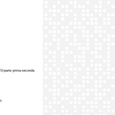
.
$h
parte prima-seconda
P.