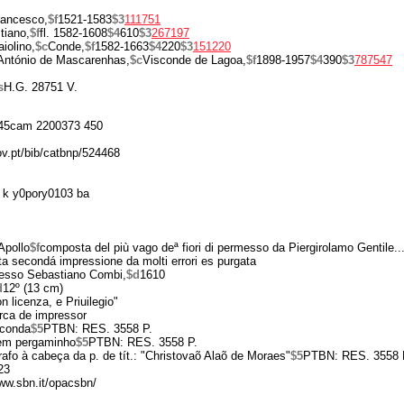
rancesco,
$f
1521-1583
$3
111751
tiano,
$f
fl. 1582-1608
$4
610
$3
267197
iolino,
$c
Conde,
$f
1582-1663
$4
220
$3
151220
António de Mascarenhas,
$c
Visconde de Lagoa,
$f
1898-1957
$4
390
$3
787547
s
H.G. 28751 V.
45cam 2200373 450
ov.pt/bib/catbnp/524468
 k y0pory0103 ba
Apollo
$f
composta del più vago deª fiori di permesso da Piergirolamo Gentile..
ta secondá impressione da molti errori es purgata
esso Sebastiano Combi,
$d
1610
d
12º (13 cm)
on licenza, e Priuilegio"
arca de impressor
econda
$5
PTBN: RES. 3558 P.
em pergaminho
$5
PTBN: RES. 3558 P.
rafo à cabeça da p. de tít.: "Christovaõ Alaõ de Moraes"
$5
PTBN: RES. 3558 
23
www.sbn.it/opacsbn/