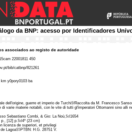
álogo da BNP: acesso por Identificadores Unív
cos associados ao registo de autoridade
15cam 22001811 450
ov.pt/bib/catbnp/821261
 km y0pory0103 ba
ale dell'origine, guerre et imperio de Turchi
$f
Raccolta da M. Francesco Sansoui
i varie materie notabili, con le vite di tutti gl'imperatori Ottomanni sino alli n
sso Sebastiano Combi, & Gio: La Noù,
$d
1654
 p., [12] p.
$d
4º (23 cm)
n licenza de superiori, et privilegi
 de Lagoa
$5
PTBN: H.G. 28751 V.