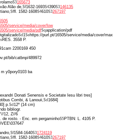
irolamo
$3
165673
óvão Alão de,
$f
1632-1693
$4
390
$3
146135
tiano,
$f
fl. 1582-1608
$4
610
$3
267197
16505
/16505/service/media/cover/low
/16505/service/media/pdf
$q
application/pdf
igitalizado
$d
1
$e
https://purl.pt/16505/service/media/cover/max
s
RES. 3558 P.
91cam 2200169 450
ov.pt/bib/catbnp/489972
 m y0pory0103 ba
exandri Donati Senensis e Societate Iesu libri tres]
tibus Combi, & Lanouii,
$d
1684]
40] p.
$d
12º (14 cm)
do bibliogr.
Y//12, Z//6
. de rosto. - Enc. em pergaminho
$5
PTBN: L. 4105 P.
BVEE\037647
andro,
$f
1584-1640
$3
1724119
tiano,
$f
fl. 1582-1608
$4
610
$3
267197