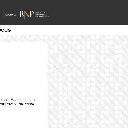
ocos
no... Accresciuta in
ostri tempi, dal conte