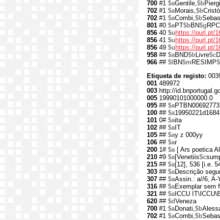
700
#1
$a
Gentile,
$b
Pierg
702
#1
$a
Morais,
$b
Crist
702
#1
$a
Combi,
$b
Sebas
801
#0
$a
PT
$b
BN
$g
RPC
856
40
$u
https://purl.pt/
856
41
$u
https://purl.pt
856
49
$u
https://purl.pt
958
##
$a
BND
$b
Livre
$c
D
966
##
$l
BN
$m
RESIMP
$
Etiqueta de registo:
003
001
489972
003
http://id.bnportugal.g
005
19990101000000.0
095
##
$a
PTBN00692773
100
##
$a
19950221d1684
101
0#
$a
ita
102
##
$a
IT
105
##
$a
y z 000yy
106
##
$a
r
200
1#
$a
[ Ars poetica Al
210
#9
$a
[Venetiis
$c
sump
215
##
$a
[12], 536 [i.e. 5
303
##
$a
Descrição segun
307
##
$a
Assin.: a//6, A-
316
##
$a
Exemplar sem f
321
##
$a
ICCU IT\ICCU\
620
##
$d
Veneza
700
#1
$a
Donati,
$b
Aless
702
#1
$a
Combi,
$b
Sebas