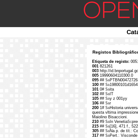
Cat
Registos Bibliográfi
Etiqueta de registo:
005
001
821261
003
http://id.bnportugal.g
005
19990604110300.0
095
##
$a
PTBN00472726
100
##
$a
19800101d1654
101
0#
$a
ita
102
##
$a
IT
105
##
$a
y z 001yy
106
##
$a
r
200
1#
$a
Historia univers
questa vltima impressione d
Maiolino Bisaccioni.
210
#9
$a
In Venetia
$c
pre
215
##
$a
[16], 471 f., 522
305
##
$a
Na p. de tít.: Co
317
##
$a
Pert.: Visconde