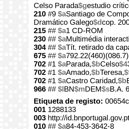
Celso Parada
$g
estudio crít
210
#9
$a
Santiago de Compo
Dramático Galego
$d
cop. 20
215
##
$a
1 CD-ROM
230
##
$a
Multimédia interact
304
##
$a
Tít. retirado da cap
675
##
$a
792.22(460)(086.7)
702
#1
$a
Parada,
$b
Celso
$4
702
#1
$a
Amado,
$b
Teresa,
$
702
#1
$a
Castro Caridad,
$b
966
##
$l
BN
$m
DEM
$s
B.A. 
Etiqueta de registo:
00654c
001
1288133
003
http://id.bnportugal.gov.
010
##
$a
84-453-3642-8