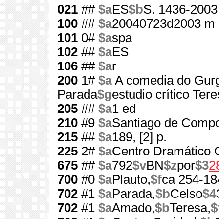
021
##
$a
ES
$b
S. 1436-2003
100
##
$a
20040723d2003 m 
101
0#
$a
spa
102
##
$a
ES
106
##
$a
r
200
1#
$a
A comedia do Gurg
Parada
$g
estudio crítico Te
205
##
$a
1 ed
210
#9
$a
Santiago de Compo
215
##
$a
189, [2] p.
225
2#
$a
Centro Dramático 
675
##
$a
792
$v
BN
$z
por
$3
2
700
#0
$a
Plauto,
$f
ca 254-18
702
#1
$a
Parada,
$b
Celso
$4
702
#1
$a
Amado,
$b
Teresa,
$