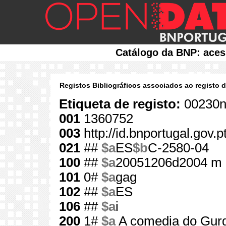
Catálogo da BNP: aces
Registos Bibliográficos associados ao registo 
Etiqueta de registo:
00230n
001
1360752
003
http://id.bnportugal.gov.
021
##
$a
ES
$b
C-2580-04
100
##
$a
20051206d2004 m 
101
0#
$a
gag
102
##
$a
ES
106
##
$a
i
200
1#
$a
A comedia do Gurg