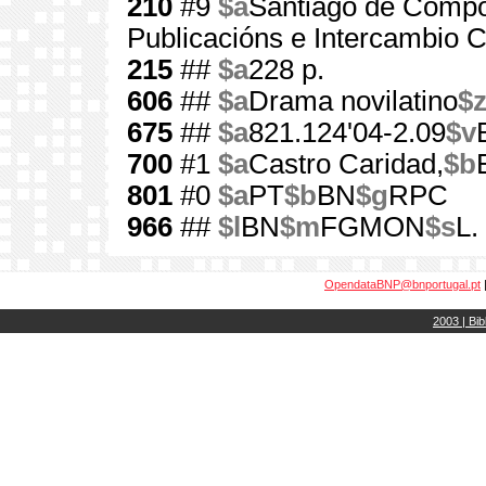
210
#9
$a
Santiago de Compo
Publicacións e Intercambio Ci
215
##
$a
228 p.
606
##
$a
Drama novilatino
$
675
##
$a
821.124'04-2.09
$v
700
#1
$a
Castro Caridad,
$b
801
#0
$a
PT
$b
BN
$g
RPC
966
##
$l
BN
$m
FGMON
$s
L.
OpendataBNP@bnportugal.pt
2003 | Bib