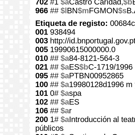
702
#1
$a
Castro Caridad,
$b
966
##
$l
BN
$m
FGMON
$s
B.
Etiqueta de registo:
00684c
001
938494
003
http://id.bnportugal.gov.
005
19990615000000.0
010
##
$a
84-8121-564-3
021
##
$a
ES
$b
C-1719/1996
095
##
$a
PTBN00952865
100
##
$a
19980128d1996 m 
101
0#
$a
spa
102
##
$a
ES
106
##
$a
r
200
1#
$a
Introducción al teat
públicos