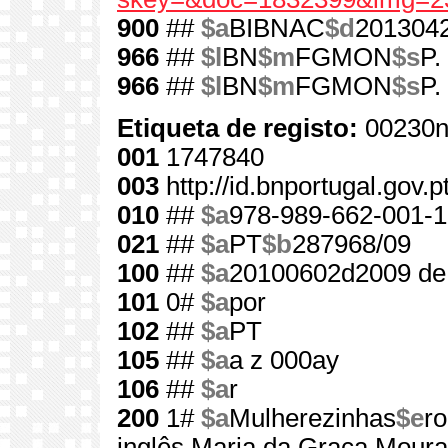
900
##
$a
BIBNAC
$d
201304
966
##
$l
BN
$m
FGMON
$s
P.
966
##
$l
BN
$m
FGMON
$s
P.
Etiqueta de registo:
00230n
001
1747840
003
http://id.bnportugal.gov.
010
##
$a
978-989-662-001-1
021
##
$a
PT
$b
287968/09
100
##
$a
20100602d2009 de
101
0#
$a
por
102
##
$a
PT
105
##
$a
a z 000ay
106
##
$a
r
200
1#
$a
Mulherezinhas
$e
r
inglês Maria da Graça Moura