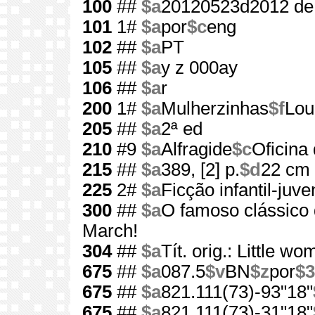
100
##
$a
20120523d2012 de
101
1#
$a
por
$c
eng
102
##
$a
PT
105
##
$a
y z 000ay
106
##
$a
r
200
1#
$a
Mulherzinhas
$f
Lou
205
##
$a
2ª ed
210
#9
$a
Alfragide
$c
Oficina 
215
##
$a
389, [2] p.
$d
22 cm
225
2#
$a
Ficção infantil-juven
300
##
$a
O famoso clássico q
March!
304
##
$a
Tít. orig.: Little w
675
##
$a
087.5
$v
BN
$z
por
$3
675
##
$a
821.111(73)-93"18"
675
##
$a
821.111(73)-31"18"