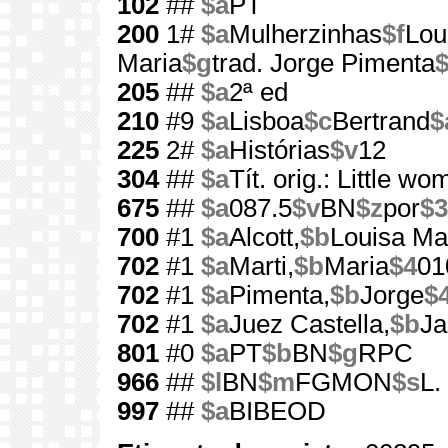
102
##
$a
PT
200
1#
$a
Mulherzinhas
$f
Lou
Maria
$g
trad. Jorge Pimenta
205
##
$a
2ª ed
210
#9
$a
Lisboa
$c
Bertrand
$
225
2#
$a
Histórias
$v
12
304
##
$a
Tít. orig.: Little w
675
##
$a
087.5
$v
BN
$z
por
$3
700
#1
$a
Alcott,
$b
Louisa Ma
702
#1
$a
Marti,
$b
Maria
$4
01
702
#1
$a
Pimenta,
$b
Jorge
$
702
#1
$a
Juez Castella,
$b
Ja
801
#0
$a
PT
$b
BN
$g
RPC
966
##
$l
BN
$m
FGMON
$s
L.
997
##
$a
BIBEOD