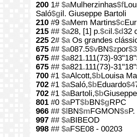
200
1#
$a
Mulherzinhas
$f
Lou
Saló
$g
il. Giuseppe Bartoli
210
#9
$a
Mem Martins
$c
Eur
215
##
$a
28, [1] p.
$c
il.
$d
32 
225
2#
$a
Os grandes clássic
675
##
$a
087.5
$v
BN
$z
por
$3
675
##
$a
821.111(73)-93"18"
675
##
$a
821.111(73)-31"18"
700
#1
$a
Alcott,
$b
Louisa Ma
702
#1
$a
Saló,
$b
Eduardo
$4
702
#1
$a
Bartoli,
$b
Giuseppe
801
#0
$a
PT
$b
BN
$g
RPC
966
##
$l
BN
$m
FGMON
$s
P.
997
##
$a
BIBEOD
998
##
$a
FSE08 - 00203