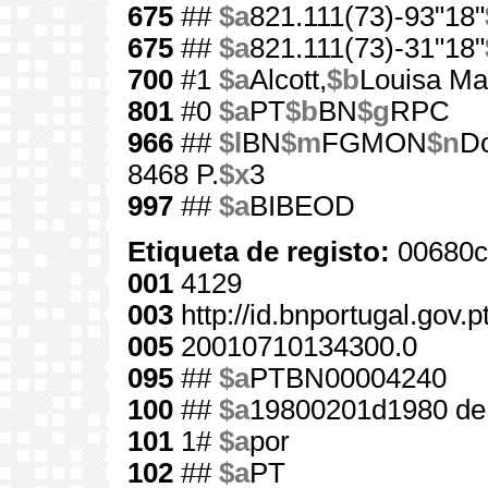
675
##
$a
821.111(73)-93"18"
675
##
$a
821.111(73)-31"18"
700
#1
$a
Alcott,
$b
Louisa Ma
801
#0
$a
PT
$b
BN
$g
RPC
966
##
$l
BN
$m
FGMON
$n
D
8468 P.
$x
3
997
##
$a
BIBEOD
Etiqueta de registo:
00680c
001
4129
003
http://id.bnportugal.gov.
005
20010710134300.0
095
##
$a
PTBN00004240
100
##
$a
19800201d1980 de
101
1#
$a
por
102
##
$a
PT