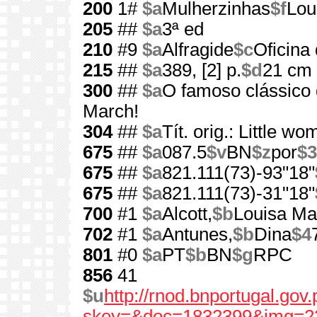
200
1#
$a
Mulherzinhas
$f
Lou
205
##
$a
3ª ed
210
#9
$a
Alfragide
$c
Oficina 
215
##
$a
389, [2] p.
$d
21 cm
300
##
$a
O famoso clássico q
March!
304
##
$a
Tít. orig.: Little w
675
##
$a
087.5
$v
BN
$z
por
$3
675
##
$a
821.111(73)-93"18"
675
##
$a
821.111(73)-31"18"
700
#1
$a
Alcott,
$b
Louisa Ma
702
#1
$a
Antunes,
$b
Dina
$4
801
#0
$a
PT
$b
BN
$g
RPC
856
41
$u
http://rnod.bnportugal.go
skey=&doc=1832399&img=2