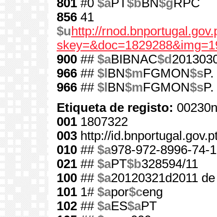
801
#0
$a
PT
$b
BN
$g
RPC
856
41
$u
http://rnod.bnportugal.go
skey=&doc=1829288&img=1
900
##
$a
BIBNAC
$d
201303
966
##
$l
BN
$m
FGMON
$s
P.
966
##
$l
BN
$m
FGMON
$s
P.
Etiqueta de registo:
00230n
001
1807322
003
http://id.bnportugal.gov.
010
##
$a
978-972-8996-74-1
021
##
$a
PT
$b
328594/11
100
##
$a
20120321d2011 de
101
1#
$a
por
$c
eng
102
##
$a
ES
$a
PT