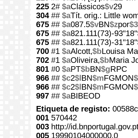
225
2#
$a
Clássicos
$v
29
304
##
$a
Tít. orig.: Little w
675
##
$a
087.5
$v
BN
$z
por
$3
675
##
$a
821.111(73)-93"18"
675
##
$a
821.111(73)-31"18"
700
#1
$a
Alcott,
$b
Louisa Ma
702
#1
$a
Oliveira,
$b
Maria J
801
#0
$a
PT
$b
BN
$g
RPC
966
##
$c
2
$l
BN
$m
FGMON
$
966
##
$c
2
$l
BN
$m
FGMON
$
997
##
$a
BIBEOD
Etiqueta de registo:
00588c
001
570442
003
http://id.bnportugal.gov.
005
19990104000000.0