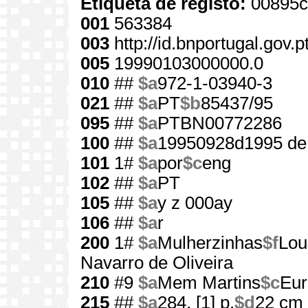
Etiqueta de registo:
00895c
001
563384
003
http://id.bnportugal.gov.
005
19990103000000.0
010
##
$a
972-1-03940-3
021
##
$a
PT
$b
85437/95
095
##
$a
PTBN00772286
100
##
$a
19950928d1995 de
101
1#
$a
por
$c
eng
102
##
$a
PT
105
##
$a
y z 000ay
106
##
$a
r
200
1#
$a
Mulherzinhas
$f
Lou
Navarro de Oliveira
210
#9
$a
Mem Martins
$c
Eur
215
##
$a
284, [1] p.
$d
22 cm