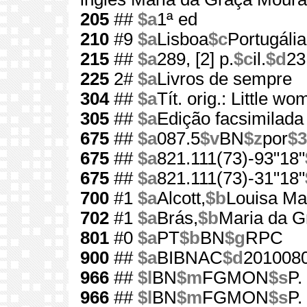
205
##
$a
1ª ed
210
#9
$a
Lisboa
$c
Portugália
215
##
$a
289, [2] p.
$c
il.
$d
23
225
2#
$a
Livros de sempre
304
##
$a
Tít. orig.: Little w
305
##
$a
Edição facsimilada
675
##
$a
087.5
$v
BN
$z
por
$3
675
##
$a
821.111(73)-93"18"
675
##
$a
821.111(73)-31"18"
700
#1
$a
Alcott,
$b
Louisa Ma
702
#1
$a
Brás,
$b
Maria da G
801
#0
$a
PT
$b
BN
$g
RPC
900
##
$a
BIBNAC
$d
201008
966
##
$l
BN
$m
FGMON
$s
P.
966
##
$l
BN
$m
FGMON
$s
P.