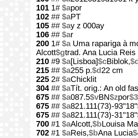
101
1#
$a
por
102
##
$a
PT
105
##
$a
y z 000ay
106
##
$a
r
200
1#
$a
Uma rapariga à mo
Alcott
$g
trad. Ana Lucia Reis
210
#9
$a
[Lisboa]
$c
Biblok,
$
215
##
$a
255 p.
$d
22 cm
225
2#
$a
Chicklit
304
##
$a
Tít. orig.: An old fa
675
##
$a
087.5
$v
BN
$z
por
$3
675
##
$a
821.111(73)-93"18"
675
##
$a
821.111(73)-31"18"
700
#1
$a
Alcott,
$b
Louisa Ma
702
#1
$a
Reis,
$b
Ana Lucia
$