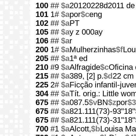
100
##
$a
20120228d2011 de
101
1#
$a
por
$c
eng
102
##
$a
PT
105
##
$a
y z 000ay
106
##
$a
r
200
1#
$a
Mulherzinhas
$f
Lou
205
##
$a
1ª ed
210
#9
$a
Alfragide
$c
Oficina 
215
##
$a
389, [2] p.
$d
22 cm
225
2#
$a
Ficção infantil-juven
304
##
$a
Tít. orig.: Little w
675
##
$a
087.5
$v
BN
$z
por
$3
675
##
$a
821.111(73)-93"18"
675
##
$a
821.111(73)-31"18"
700
#1
$a
Alcott,
$b
Louisa Ma