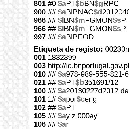
801
#0
$a
PT
$b
BN
$g
RPC
900
##
$a
BIBNAC
$d
201204
966
##
$l
BN
$m
FGMON
$s
P.
966
##
$l
BN
$m
FGMON
$s
P.
997
##
$a
BIBEOD
Etiqueta de registo:
00230n
001
1832399
003
http://id.bnportugal.gov.
010
##
$a
978-989-555-821-6
021
##
$a
PT
$b
351691/12
100
##
$a
20130227d2012 de
101
1#
$a
por
$c
eng
102
##
$a
PT
105
##
$a
y z 000ay
106
##
$a
r