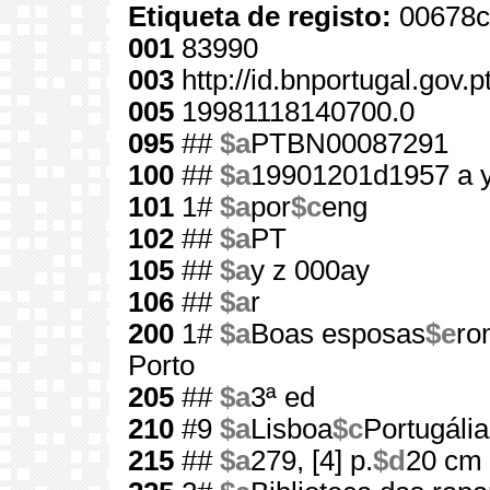
Etiqueta de registo:
00678c
001
83990
003
http://id.bnportugal.gov.
005
19981118140700.0
095
##
$a
PTBN00087291
100
##
$a
19901201d1957 a 
101
1#
$a
por
$c
eng
102
##
$a
PT
105
##
$a
y z 000ay
106
##
$a
r
200
1#
$a
Boas esposas
$e
ro
Porto
205
##
$a
3ª ed
210
#9
$a
Lisboa
$c
Portugália
215
##
$a
279, [4] p.
$d
20 cm