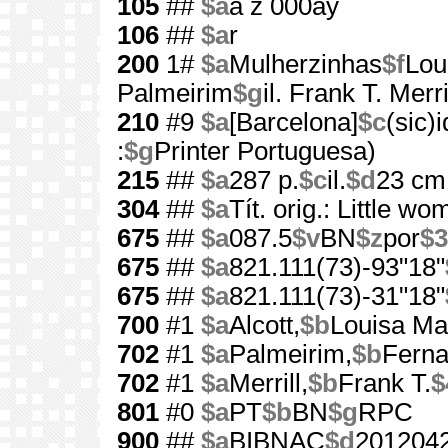
105
##
$a
a z 000ay
106
##
$a
r
200
1#
$a
Mulherzinhas
$f
Lou
Palmeirim
$g
il. Frank T. Merri
210
#9
$a
[Barcelona]
$c
(sic)
:
$g
Printer Portuguesa)
215
##
$a
287 p.
$c
il.
$d
23 cm
304
##
$a
Tít. orig.: Little w
675
##
$a
087.5
$v
BN
$z
por
$3
675
##
$a
821.111(73)-93"18"
675
##
$a
821.111(73)-31"18"
700
#1
$a
Alcott,
$b
Louisa Ma
702
#1
$a
Palmeirim,
$b
Fern
702
#1
$a
Merrill,
$b
Frank T.
$
801
#0
$a
PT
$b
BN
$g
RPC
900
##
$a
BIBNAC
$d
201204