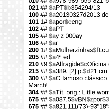
010
##
$a
978-989-555-821-6
021
##
$a
PT
$b
354294/13
100
##
$a
20130327d2013 de
101
1#
$a
por
$c
eng
102
##
$a
PT
105
##
$a
y z 000ay
106
##
$a
r
200
1#
$a
Mulherzinhas
$f
Lou
205
##
$a
4ª ed
210
#9
$a
Alfragide
$c
Oficina 
215
##
$a
389, [2] p.
$d
21 cm
300
##
$a
O famoso clássico q
March!
304
##
$a
Tít. orig.: Little w
675
##
$a
087.5
$v
BN
$z
por
$3
675
##
$a
821.111(73)-93"18"