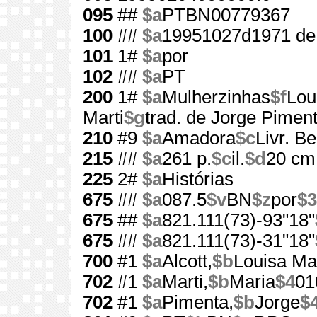
095
##
$a
PTBN00779367
100
##
$a
19951027d1971 de
101
1#
$a
por
102
##
$a
PT
200
1#
$a
Mulherzinhas
$f
Lou
Marti
$g
trad. de Jorge Pimen
210
#9
$a
Amadora
$c
Livr. Be
215
##
$a
261 p.
$c
il.
$d
20 cm
225
2#
$a
Histórias
675
##
$a
087.5
$v
BN
$z
por
$3
675
##
$a
821.111(73)-93"18"
675
##
$a
821.111(73)-31"18"
700
#1
$a
Alcott,
$b
Louisa Ma
702
#1
$a
Marti,
$b
Maria
$4
01
702
#1
$a
Pimenta,
$b
Jorge
$