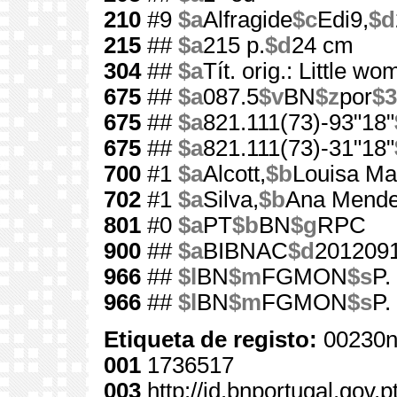
210
#9
$a
Alfragide
$c
Edi9,
$d
215
##
$a
215 p.
$d
24 cm
304
##
$a
Tít. orig.: Little w
675
##
$a
087.5
$v
BN
$z
por
$3
675
##
$a
821.111(73)-93"18"
675
##
$a
821.111(73)-31"18"
700
#1
$a
Alcott,
$b
Louisa Ma
702
#1
$a
Silva,
$b
Ana Mende
801
#0
$a
PT
$b
BN
$g
RPC
900
##
$a
BIBNAC
$d
201209
966
##
$l
BN
$m
FGMON
$s
P.
966
##
$l
BN
$m
FGMON
$s
P.
Etiqueta de registo:
00230n
001
1736517
003
http://id.bnportugal.gov.