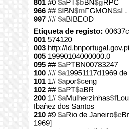
801
#0
$a
PT
$b
BN
$g
RPC
966
##
$l
BN
$m
FGMON
$s
L.
997
##
$a
BIBEOD
Etiqueta de registo:
00637c
001
574120
003
http://id.bnportugal.gov.
005
19990104000000.0
095
##
$a
PTBN00783247
100
##
$a
19951117d1969 de
101
1#
$a
por
$c
eng
102
##
$a
PT
$a
BR
200
1#
$a
Mulherzinhas
$f
Lou
Ibañez dos Santos
210
#9
$a
Rio de Janeiro
$c
B
1969]