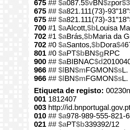
675
##
$a
087.5
$v
BN
$z
por
$3
675
##
$a
821.111(73)-93"18"
675
##
$a
821.111(73)-31"18"
700
#1
$a
Alcott,
$b
Louisa Ma
702
#1
$a
Brás,
$b
Maria da G
702
#0
$a
Santos,
$b
Dora
$4
6
801
#0
$a
PT
$b
BN
$g
RPC
900
##
$a
BIBNAC
$d
201004
966
##
$l
BN
$m
FGMON
$s
L.
966
##
$l
BN
$m
FGMON
$s
L.
Etiqueta de registo:
00230n
001
1812407
003
http://id.bnportugal.gov.
010
##
$a
978-989-555-821-6
021
##
$a
PT
$b
339392/12