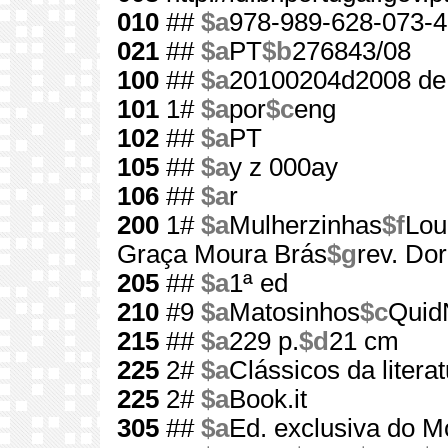
010
##
$a
978-989-628-073-4
021
##
$a
PT
$b
276843/08
100
##
$a
20100204d2008 de
101
1#
$a
por
$c
eng
102
##
$a
PT
105
##
$a
y z 000ay
106
##
$a
r
200
1#
$a
Mulherzinhas
$f
Lou
Graça Moura Brás
$g
rev. Do
205
##
$a
1ª ed
210
#9
$a
Matosinhos
$c
Quid
215
##
$a
229 p.
$d
21 cm
225
2#
$a
Clássicos da literat
225
2#
$a
Book.it
305
##
$a
Ed. exclusiva do M