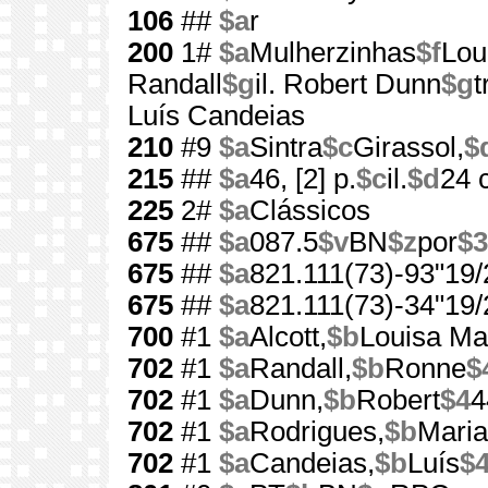
106
##
$a
r
200
1#
$a
Mulherzinhas
$f
Lou
Randall
$g
il. Robert Dunn
$g
t
Luís Candeias
210
#9
$a
Sintra
$c
Girassol,
$
215
##
$a
46, [2] p.
$c
il.
$d
24 
225
2#
$a
Clássicos
675
##
$a
087.5
$v
BN
$z
por
$3
675
##
$a
821.111(73)-93"19/
675
##
$a
821.111(73)-34"19/
700
#1
$a
Alcott,
$b
Louisa Ma
702
#1
$a
Randall,
$b
Ronne
$
702
#1
$a
Dunn,
$b
Robert
$4
4
702
#1
$a
Rodrigues,
$b
Maria
702
#1
$a
Candeias,
$b
Luís
$