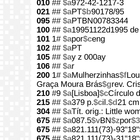
010
##
$a
972-42-1217-3
021
##
$a
PT
$b
90178/95
095
##
$a
PTBN00783344
100
##
$a
19951122d1995 de
101
1#
$a
por
$c
eng
102
##
$a
PT
105
##
$a
y z 000ay
106
##
$a
r
200
1#
$a
Mulherzinhas
$f
Lou
Graça Moura Brás
$g
rev. Cri
210
#9
$a
[Lisboa]
$c
Círculo d
215
##
$a
379 p.
$c
il.
$d
21 cm
304
##
$a
Tít. orig.: Little w
675
##
$a
087.5
$v
BN
$z
por
$3
675
##
$a
821.111(73)-93"18"
675
##
$a
821.111(73)-31"18"