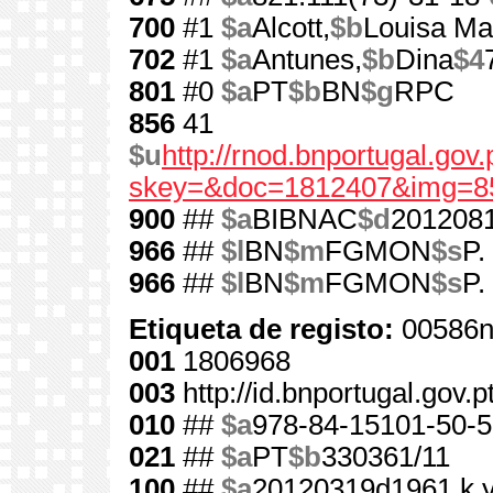
700
#1
$a
Alcott,
$b
Louisa Ma
702
#1
$a
Antunes,
$b
Dina
$4
801
#0
$a
PT
$b
BN
$g
RPC
856
41
$u
http://rnod.bnportugal.go
skey=&doc=1812407&img=8
900
##
$a
BIBNAC
$d
201208
966
##
$l
BN
$m
FGMON
$s
P.
966
##
$l
BN
$m
FGMON
$s
P.
Etiqueta de registo:
00586n
001
1806968
003
http://id.bnportugal.gov.
010
##
$a
978-84-15101-50-5
021
##
$a
PT
$b
330361/11
100
##
$a
20120319d1961 k 