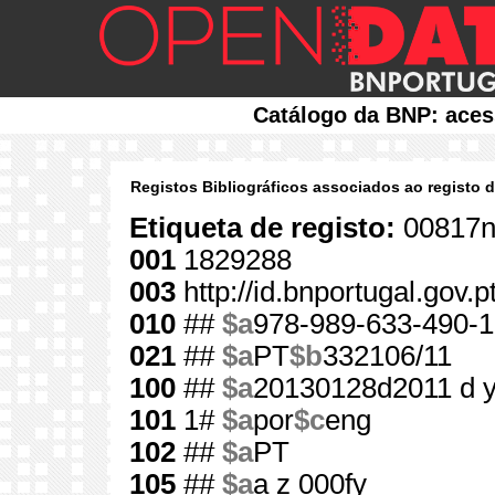
Catálogo da BNP: aces
Registos Bibliográficos associados ao registo 
Etiqueta de registo:
00817n
001
1829288
003
http://id.bnportugal.gov.
010
##
$a
978-989-633-490-1
021
##
$a
PT
$b
332106/11
100
##
$a
20130128d2011 d 
101
1#
$a
por
$c
eng
102
##
$a
PT
105
##
$a
a z 000fy