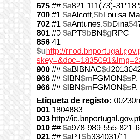
675
##
$a
821.111(73)-31"18"
700
#1
$a
Alcott,
$b
Louisa Ma
702
#1
$a
Antunes,
$b
Dina
$4
801
#0
$a
PT
$b
BN
$g
RPC
856
41
$u
http://rnod.bnportugal.go
skey=&doc=1835091&img=2
900
##
$a
BIBNAC
$d
201304
966
##
$l
BN
$m
FGMON
$s
P.
966
##
$l
BN
$m
FGMON
$s
P.
Etiqueta de registo:
00230n
001
1804883
003
http://id.bnportugal.gov.
010
##
$a
978-989-555-821-6
021
##
$a
PT
$b
334031/11