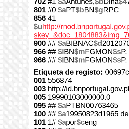
702
#1
$a
Antunes,
$b
Dina
$4
801
#0
$a
PT
$b
BN
$g
RPC
856
41
$u
http://rnod.bnportugal.go
skey=&doc=1804883&img=7
900
##
$a
BIBNAC
$d
201207
966
##
$l
BN
$m
FGMON
$s
P.
966
##
$l
BN
$m
FGMON
$s
P.
Etiqueta de registo:
00697c
001
556874
003
http://id.bnportugal.gov.
005
19990103000000.0
095
##
$a
PTBN00763465
100
##
$a
19950823d1965 de
101
1#
$a
por
$c
eng