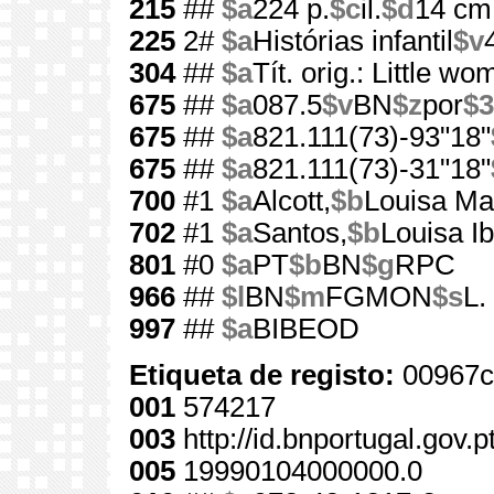
215
##
$a
224 p.
$c
il.
$d
14 cm
225
2#
$a
Histórias infantil
$v
304
##
$a
Tít. orig.: Little w
675
##
$a
087.5
$v
BN
$z
por
$3
675
##
$a
821.111(73)-93"18"
675
##
$a
821.111(73)-31"18"
700
#1
$a
Alcott,
$b
Louisa Ma
702
#1
$a
Santos,
$b
Louisa I
801
#0
$a
PT
$b
BN
$g
RPC
966
##
$l
BN
$m
FGMON
$s
L.
997
##
$a
BIBEOD
Etiqueta de registo:
00967c
001
574217
003
http://id.bnportugal.gov.
005
19990104000000.0