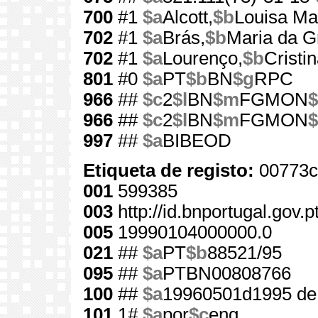
700
#1
$a
Alcott,
$b
Louisa Ma
702
#1
$a
Brás,
$b
Maria da G
702
#1
$a
Lourenço,
$b
Cristi
801
#0
$a
PT
$b
BN
$g
RPC
966
##
$c
2
$l
BN
$m
FGMON
$
966
##
$c
2
$l
BN
$m
FGMON
$
997
##
$a
BIBEOD
Etiqueta de registo:
00773c
001
599385
003
http://id.bnportugal.gov.
005
19990104000000.0
021
##
$a
PT
$b
88521/95
095
##
$a
PTBN00808766
100
##
$a
19960501d1995 de
101
1#
$a
por
$c
eng