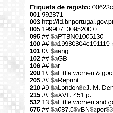
Etiqueta de registo:
00623c
001
992871
003
http://id.bnportugal.gov.
005
19990713095200.0
095
##
$a
PTBN01005130
100
##
$a
19980804e191119 
101
0#
$a
eng
102
##
$a
GB
106
##
$a
r
200
1#
$a
Little women & goo
205
##
$a
Reprint
210
#9
$a
London
$c
J. M. Den
215
##
$a
XVII, 451 p.
532
13
$a
Little women and g
675
##
$a
087.5
$v
BN
$z
por
$3