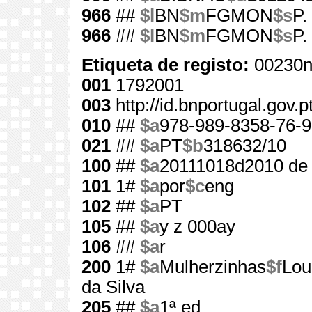
966
##
$l
BN
$m
FGMON
$s
P.
966
##
$l
BN
$m
FGMON
$s
P.
Etiqueta de registo:
00230n
001
1792001
003
http://id.bnportugal.gov.
010
##
$a
978-989-8358-76-9
021
##
$a
PT
$b
318632/10
100
##
$a
20111018d2010 de
101
1#
$a
por
$c
eng
102
##
$a
PT
105
##
$a
y z 000ay
106
##
$a
r
200
1#
$a
Mulherzinhas
$f
Lou
da Silva
205
##
$a
1ª ed