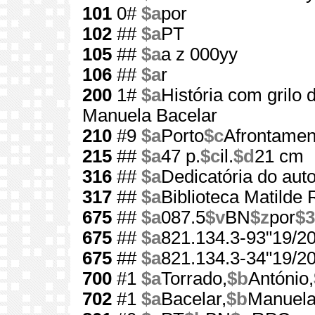
101
0#
$a
por
102
##
$a
PT
105
##
$a
a z 000yy
106
##
$a
r
200
1#
$a
História com grilo 
Manuela Bacelar
210
#9
$a
Porto
$c
Afrontamen
215
##
$a
47 p.
$c
il.
$d
21 cm
316
##
$a
Dedicatória do auto
317
##
$a
Biblioteca Matilde
675
##
$a
087.5
$v
BN
$z
por
$3
675
##
$a
821.134.3-93"19/20
675
##
$a
821.134.3-34"19/20
700
#1
$a
Torrado,
$b
António,
702
#1
$a
Bacelar,
$b
Manuela