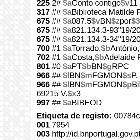
225
2#
$a
Conto contigo
$v
11
317
##
$a
Biblioteca Matilde
675
##
$a
087.5
$v
BN
$z
por
$3
675
##
$a
821.134.3-93"19/20
675
##
$a
821.134.3-34"19/20
700
#1
$a
Torrado,
$b
António,
702
#1
$a
Costa,
$b
Adelaide 
801
#0
$a
PT
$b
BN
$g
RPC
966
##
$l
BN
$m
FGMON
$s
P.
966
##
$l
BN
$m
FGMON
$p
Bi
69215 V.
$x
3
997
##
$a
BIBEOD
Etiqueta de registo:
00784c
001
7954
003
http://id.bnportugal.gov.