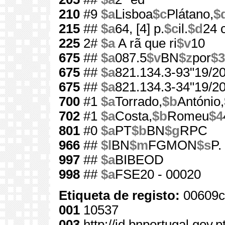
210
#9
$a
Lisboa
$c
Plátano,
$
215
##
$a
64, [4] p.
$c
il.
$d
24 
225
2#
$a
A rã que ri
$v
10
675
##
$a
087.5
$v
BN
$z
por
$3
675
##
$a
821.134.3-93"19/20
675
##
$a
821.134.3-34"19/20
700
#1
$a
Torrado,
$b
António,
702
#1
$a
Costa,
$b
Romeu
$4
801
#0
$a
PT
$b
BN
$g
RPC
966
##
$l
BN
$m
FGMON
$s
P.
997
##
$a
BIBEOD
998
##
$a
FSE20 - 00020
Etiqueta de registo:
00609c
001
10537
003
http://id.bnportugal.gov.