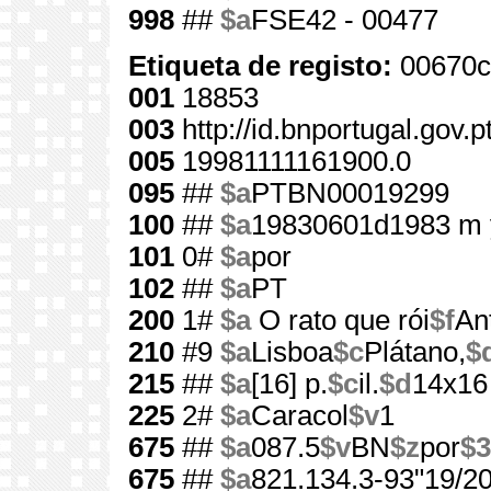
998
##
$a
FSE42 - 00477
Etiqueta de registo:
00670c
001
18853
003
http://id.bnportugal.gov.
005
19981111161900.0
095
##
$a
PTBN00019299
100
##
$a
19830601d1983 m 
101
0#
$a
por
102
##
$a
PT
200
1#
$a
O rato que rói
$f
An
210
#9
$a
Lisboa
$c
Plátano,
$
215
##
$a
[16] p.
$c
il.
$d
14x16
225
2#
$a
Caracol
$v
1
675
##
$a
087.5
$v
BN
$z
por
$3
675
##
$a
821.134.3-93"19/20