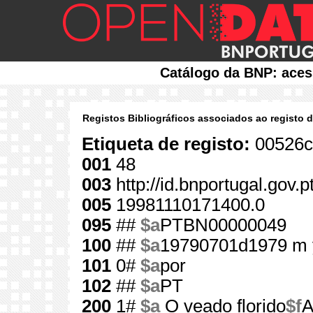
Catálogo da BNP: aces
Registos Bibliográficos associados ao registo 
Etiqueta de registo:
00526c
001
48
003
http://id.bnportugal.gov.p
005
19981110171400.0
095
##
$a
PTBN00000049
100
##
$a
19790701d1979 m 
101
0#
$a
por
102
##
$a
PT
200
1#
$a
O veado florido
$f
A