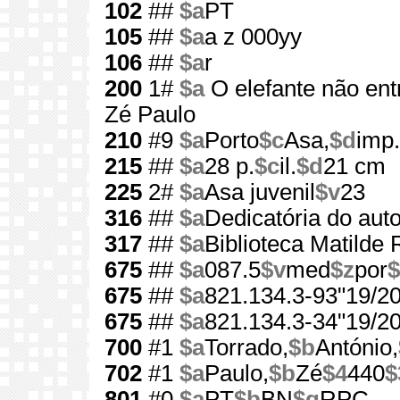
102
##
$a
PT
105
##
$a
a z 000yy
106
##
$a
r
200
1#
$a
O elefante não ent
Zé Paulo
210
#9
$a
Porto
$c
Asa,
$d
imp
215
##
$a
28 p.
$c
il.
$d
21 cm
225
2#
$a
Asa juvenil
$v
23
316
##
$a
Dedicatória do auto
317
##
$a
Biblioteca Matilde
675
##
$a
087.5
$v
med
$z
por
$
675
##
$a
821.134.3-93"19/20
675
##
$a
821.134.3-34"19/20
700
#1
$a
Torrado,
$b
António,
702
#1
$a
Paulo,
$b
Zé
$4
440
$
801
#0
$a
PT
$b
BN
$g
RPC