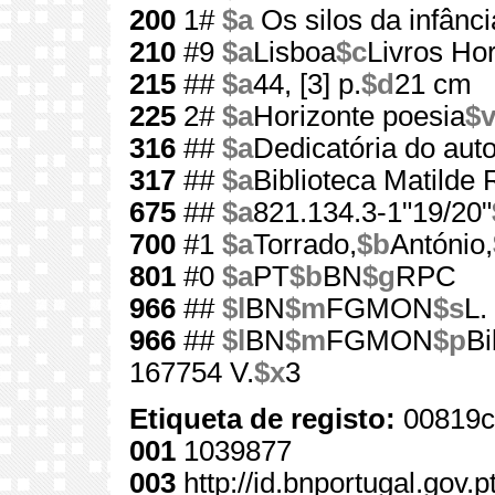
200
1#
$a
Os silos da infânci
210
#9
$a
Lisboa
$c
Livros Hor
215
##
$a
44, [3] p.
$d
21 cm
225
2#
$a
Horizonte poesia
$
316
##
$a
Dedicatória do auto
317
##
$a
Biblioteca Matilde
675
##
$a
821.134.3-1"19/20"
700
#1
$a
Torrado,
$b
António,
801
#0
$a
PT
$b
BN
$g
RPC
966
##
$l
BN
$m
FGMON
$s
L.
966
##
$l
BN
$m
FGMON
$p
Bi
167754 V.
$x
3
Etiqueta de registo:
00819c
001
1039877
003
http://id.bnportugal.gov.