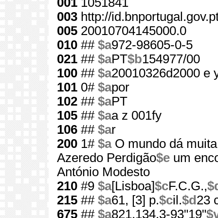
001
1051841
003
http://id.bnportugal.gov.
005
20010704145000.0
010
##
$a
972-98605-0-5
021
##
$a
PT
$b
154977/00
100
##
$a
20010326d2000 e 
101
0#
$a
por
102
##
$a
PT
105
##
$a
a z 001fy
106
##
$a
r
200
1#
$a
O mundo dá muita 
Azeredo Perdigão
$e
um enco
António Modesto
210
#9
$a
[Lisboa]
$c
F.C.G.,
$
215
##
$a
61, [3] p.
$c
il.
$d
23 
675
##
$a
821.134.3-93"19"
$