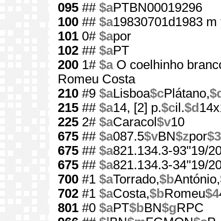
095
##
$a
PTBN00019296
100
##
$a
19830701d1983 m 
101
0#
$a
por
102
##
$a
PT
200
1#
$a
O coelhinho branc
Romeu Costa
210
#9
$a
Lisboa
$c
Plátano,
$
215
##
$a
14, [2] p.
$c
il.
$d
14x
225
2#
$a
Caracol
$v
10
675
##
$a
087.5
$v
BN
$z
por
$3
675
##
$a
821.134.3-93"19/20
675
##
$a
821.134.3-34"19/20
700
#1
$a
Torrado,
$b
António,
702
#1
$a
Costa,
$b
Romeu
$4
801
#0
$a
PT
$b
BN
$g
RPC