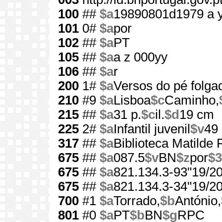
100
##
$a
19890801d1979 a 
101
0#
$a
por
102
##
$a
PT
105
##
$a
a z 000yy
106
##
$a
r
200
1#
$a
Versos do pé folga
210
#9
$a
Lisboa
$c
Caminho,
215
##
$a
31 p.
$c
il.
$d
19 cm
225
2#
$a
Infantil juvenil
$v
49
317
##
$a
Biblioteca Matilde
675
##
$a
087.5
$v
BN
$z
por
$3
675
##
$a
821.134.3-93"19/20
675
##
$a
821.134.3-34"19/20
700
#1
$a
Torrado,
$b
António,
801
#0
$a
PT
$b
BN
$g
RPC