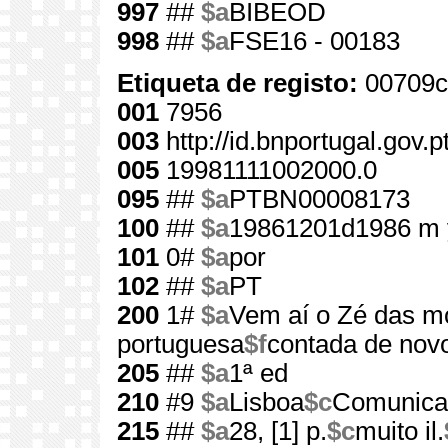
997
##
$a
BIBEOD
998
##
$a
FSE16 - 00183
Etiqueta de registo:
00709c
001
7956
003
http://id.bnportugal.gov.
005
19981111002000.0
095
##
$a
PTBN00008173
100
##
$a
19861201d1986 m 
101
0#
$a
por
102
##
$a
PT
200
1#
$a
Vem aí o Zé das m
portuguesa
$f
contada de novo
205
##
$a
1ª ed
210
#9
$a
Lisboa
$c
Comunica
215
##
$a
28, [1] p.
$c
muito il.