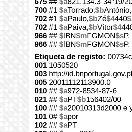
675
##
$a
821.134.3-34"19/20
700
#1
$a
Torrado,
$b
António,
702
#1
$a
Paulo,
$b
Zé
$4
440
$
702
#1
$a
Paiva,
$b
Vítor
$4
44
966
##
$l
BN
$m
FGMON
$s
P.
966
##
$l
BN
$m
FGMON
$s
P.
Etiqueta de registo:
00734c
001
1050520
003
http://id.bnportugal.gov.
005
20011112113900.0
010
##
$a
972-8534-87-6
021
##
$a
PT
$b
156402/00
100
##
$a
20010313d2000 e 
101
0#
$a
por
102
##
$a
PT