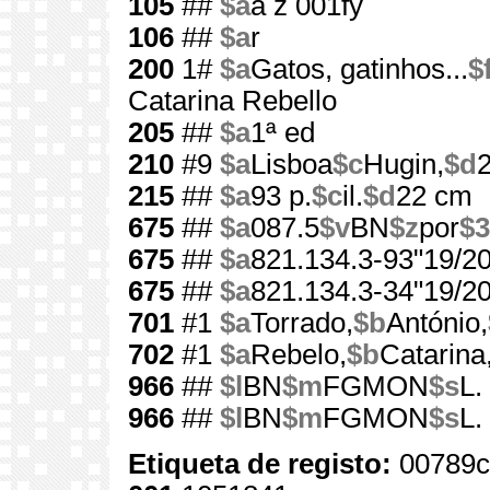
105
##
$a
a z 001fy
106
##
$a
r
200
1#
$a
Gatos, gatinhos...
$
Catarina Rebello
205
##
$a
1ª ed
210
#9
$a
Lisboa
$c
Hugin,
$d
215
##
$a
93 p.
$c
il.
$d
22 cm
675
##
$a
087.5
$v
BN
$z
por
$3
675
##
$a
821.134.3-93"19/20
675
##
$a
821.134.3-34"19/20
701
#1
$a
Torrado,
$b
António,
702
#1
$a
Rebelo,
$b
Catarina
966
##
$l
BN
$m
FGMON
$s
L.
966
##
$l
BN
$m
FGMON
$s
L.
Etiqueta de registo:
00789c