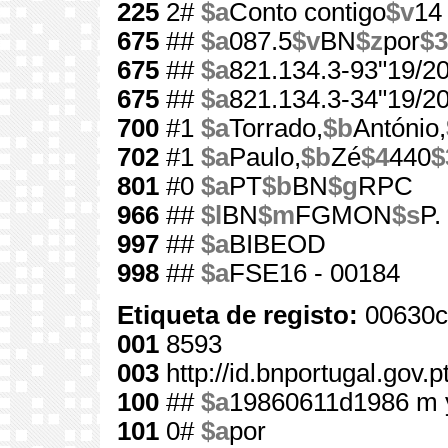
225
2#
$a
Conto contigo
$v
14
675
##
$a
087.5
$v
BN
$z
por
$3
675
##
$a
821.134.3-93"19/20
675
##
$a
821.134.3-34"19/20
700
#1
$a
Torrado,
$b
António,
702
#1
$a
Paulo,
$b
Zé
$4
440
$
801
#0
$a
PT
$b
BN
$g
RPC
966
##
$l
BN
$m
FGMON
$s
P.
997
##
$a
BIBEOD
998
##
$a
FSE16 - 00184
Etiqueta de registo:
00630c
001
8593
003
http://id.bnportugal.gov.
100
##
$a
19860611d1986 m 
101
0#
$a
por