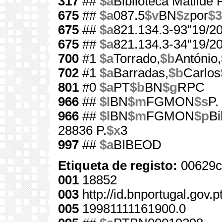
317
##
$a
Biblioteca Matilde
675
##
$a
087.5
$v
BN
$z
por
$3
675
##
$a
821.134.3-93"19/20
675
##
$a
821.134.3-34"19/20
700
#1
$a
Torrado,
$b
António,
702
#1
$a
Barradas,
$b
Carlos
801
#0
$a
PT
$b
BN
$g
RPC
966
##
$l
BN
$m
FGMON
$s
P.
966
##
$l
BN
$m
FGMON
$p
Bi
28836 P.
$x
3
997
##
$a
BIBEOD
Etiqueta de registo:
00629c
001
18852
003
http://id.bnportugal.gov.
005
19981111161900.0