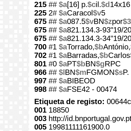
215
##
$a
[16] p.
$c
il.
$d
14x16
225
2#
$a
Caracol
$v
5
675
##
$a
087.5
$v
BN
$z
por
$3
675
##
$a
821.134.3-93"19/20
675
##
$a
821.134.3-34"19/20
700
#1
$a
Torrado,
$b
António,
702
#1
$a
Barradas,
$b
Carlos
801
#0
$a
PT
$b
BN
$g
RPC
966
##
$l
BN
$m
FGMON
$s
P.
997
##
$a
BIBEOD
998
##
$a
FSE42 - 00474
Etiqueta de registo:
00644c
001
18850
003
http://id.bnportugal.gov.
005
19981111161900.0