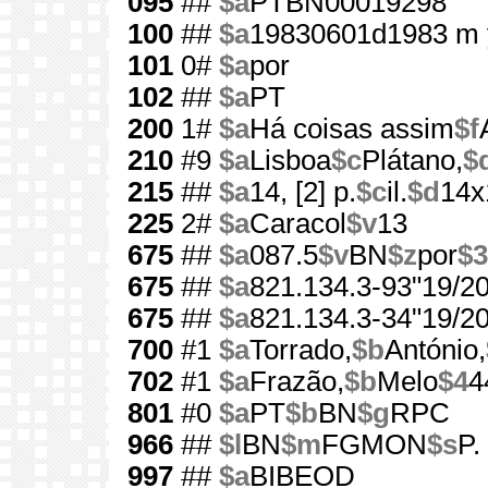
095
##
$a
PTBN00019298
100
##
$a
19830601d1983 m 
101
0#
$a
por
102
##
$a
PT
200
1#
$a
Há coisas assim
$f
210
#9
$a
Lisboa
$c
Plátano,
$
215
##
$a
14, [2] p.
$c
il.
$d
14x
225
2#
$a
Caracol
$v
13
675
##
$a
087.5
$v
BN
$z
por
$3
675
##
$a
821.134.3-93"19/20
675
##
$a
821.134.3-34"19/20
700
#1
$a
Torrado,
$b
António,
702
#1
$a
Frazão,
$b
Melo
$4
4
801
#0
$a
PT
$b
BN
$g
RPC
966
##
$l
BN
$m
FGMON
$s
P.
997
##
$a
BIBEOD