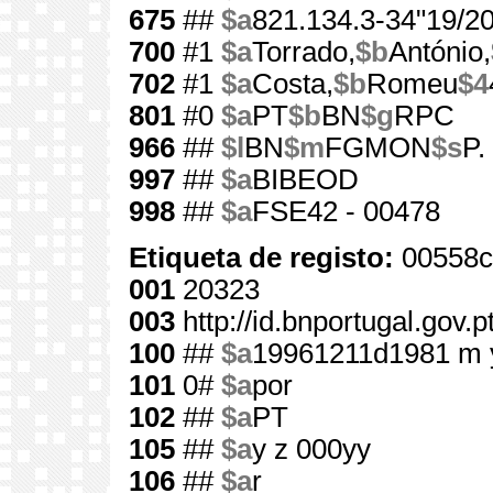
675
##
$a
821.134.3-34"19/20
700
#1
$a
Torrado,
$b
António,
702
#1
$a
Costa,
$b
Romeu
$4
801
#0
$a
PT
$b
BN
$g
RPC
966
##
$l
BN
$m
FGMON
$s
P.
997
##
$a
BIBEOD
998
##
$a
FSE42 - 00478
Etiqueta de registo:
00558c
001
20323
003
http://id.bnportugal.gov.
100
##
$a
19961211d1981 m 
101
0#
$a
por
102
##
$a
PT
105
##
$a
y z 000yy
106
##
$a
r