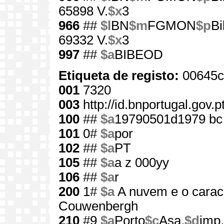
65898 V.
$x
3
966
##
$l
BN
$m
FGMON
$p
Bi
69332 V.
$x
3
997
##
$a
BIBEOD
Etiqueta de registo:
00645c
001
7320
003
http://id.bnportugal.gov.
100
##
$a
19790501d1979 bc
101
0#
$a
por
102
##
$a
PT
105
##
$a
a z 000yy
106
##
$a
r
200
1#
$a
A nuvem e o carac
Couwenbergh
210
#9
$a
Porto
$c
Asa,
$d
imp