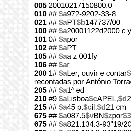
005
20010217150800.0
010
##
$a
972-9202-33-8
021
##
$a
PT
$b
147737/00
100
##
$a
20001122d2000 c 
101
0#
$a
por
102
##
$a
PT
105
##
$a
a z 001fy
106
##
$a
r
200
1#
$a
Ler, ouvir e contar
$
recontadas por António Torr
205
##
$a
1ª ed
210
#9
$a
Lisboa
$c
APEL,
$d
2
215
##
$a
45 p.
$c
il.
$d
21 cm
675
##
$a
087.5
$v
BN
$z
por
$3
675
##
$a
821.134.3-93"19/20