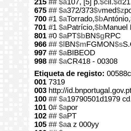
215
##
$a
107, [5] p.
$c
il.
$d
21
675
##
$a
372/373
$v
med
$z
p
700
#1
$a
Torrado,
$b
António,
701
#1
$a
Patrício,
$b
Manuel F
801
#0
$a
PT
$b
BN
$g
RPC
966
##
$l
BN
$m
FGMON
$s
S.
997
##
$a
BIBEOD
998
##
$a
CR418 - 00308
Etiqueta de registo:
00588c
001
7319
003
http://id.bnportugal.gov.
100
##
$a
19790501d1979 cd
101
0#
$a
por
102
##
$a
PT
105
##
$a
a z 000yy