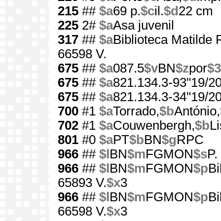
215
##
$a
69 p.
$c
il.
$d
22 cm
225
2#
$a
Asa juvenil
317
##
$a
Biblioteca Matilde
66598 V.
675
##
$a
087.5
$v
BN
$z
por
$3
675
##
$a
821.134.3-93"19/20
675
##
$a
821.134.3-34"19/20
700
#1
$a
Torrado,
$b
António,
702
#1
$a
Couwenbergh,
$b
Li
801
#0
$a
PT
$b
BN
$g
RPC
966
##
$l
BN
$m
FGMON
$s
P.
966
##
$l
BN
$m
FGMON
$p
Bi
65893 V.
$x
3
966
##
$l
BN
$m
FGMON
$p
Bi
66598 V.
$x
3