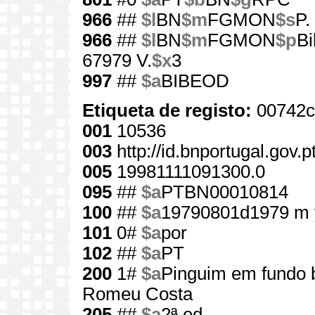
966
##
$l
BN
$m
FGMON
$s
P.
966
##
$l
BN
$m
FGMON
$p
Bi
67979 V.
$x
3
997
##
$a
BIBEOD
Etiqueta de registo:
00742c
001
10536
003
http://id.bnportugal.gov.
005
19981111091300.0
095
##
$a
PTBN00010814
100
##
$a
19790801d1979 m 
101
0#
$a
por
102
##
$a
PT
200
1#
$a
Pinguim em fundo 
Romeu Costa
205
##
$a
2ª ed