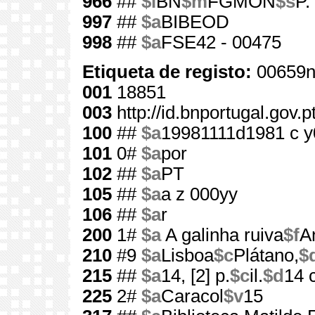
966
##
$l
BN
$m
FGMON
$s
P.
997
##
$a
BIBEOD
998
##
$a
FSE42 - 00475
Etiqueta de registo:
00659n
001
18851
003
http://id.bnportugal.gov.
100
##
$a
19981111d1981 c 
101
0#
$a
por
102
##
$a
PT
105
##
$a
a z 000yy
106
##
$a
r
200
1#
$a
A galinha ruiva
$f
A
210
#9
$a
Lisboa
$c
Plátano,
$
215
##
$a
14, [2] p.
$c
il.
$d
14 
225
2#
$a
Caracol
$v
15