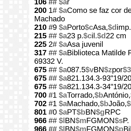
106
##
$a
r
200
1#
$a
Como se faz cor de
Machado
210
#9
$a
Porto
$c
Asa,
$d
imp
215
##
$a
23 p.
$c
il.
$d
22 cm
225
2#
$a
Asa juvenil
317
##
$a
Biblioteca Matilde
69332 V.
675
##
$a
087.5
$v
BN
$z
por
$3
675
##
$a
821.134.3-93"19/20
675
##
$a
821.134.3-34"19/20
700
#1
$a
Torrado,
$b
António,
702
#1
$a
Machado,
$b
João,
$
801
#0
$a
PT
$b
BN
$g
RPC
966
##
$l
BN
$m
FGMON
$s
P.
966
##
$l
BN
$m
FGMON
$p
Bi