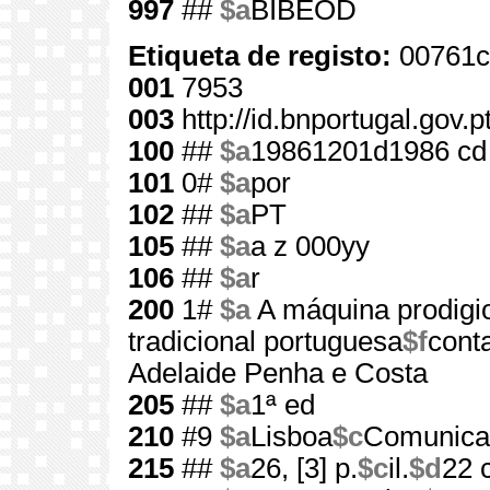
997
##
$a
BIBEOD
Etiqueta de registo:
00761c
001
7953
003
http://id.bnportugal.gov.
100
##
$a
19861201d1986 cd
101
0#
$a
por
102
##
$a
PT
105
##
$a
a z 000yy
106
##
$a
r
200
1#
$a
A máquina prodigio
tradicional portuguesa
$f
cont
Adelaide Penha e Costa
205
##
$a
1ª ed
210
#9
$a
Lisboa
$c
Comunica
215
##
$a
26, [3] p.
$c
il.
$d
22 