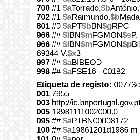
700
#1
$a
Torrado,
$b
António,
702
#1
$a
Raimundo,
$b
Mada
801
#0
$a
PT
$b
BN
$g
RPC
966
##
$l
BN
$m
FGMON
$s
P.
966
##
$l
BN
$m
FGMON
$p
Bi
69344 V.
$x
3
997
##
$a
BIBEOD
998
##
$a
FSE16 - 00182
Etiqueta de registo:
00773c
001
7955
003
http://id.bnportugal.gov.
005
19981111002000.0
095
##
$a
PTBN00008172
100
##
$a
19861201d1986 m 
101
0#
$a
por