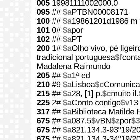
005
19981111002000.0
095
##
$a
PTBN00008171
100
##
$a
19861201d1986 m 
101
0#
$a
por
102
##
$a
PT
200
1#
$a
Olho vivo, pé ligei
tradicional portuguesa
$f
cont
Madalena Raimundo
205
##
$a
1ª ed
210
#9
$a
Lisboa
$c
Comunica
215
##
$a
28, [1] p.
$c
muito il.
225
2#
$a
Conto contigo
$v
13
317
##
$a
Biblioteca Matilde
675
##
$a
087.5
$v
BN
$z
por
$3
675
##
$a
821.134.3-93"19/20
675
##
$a
821.134.3-34"19/20