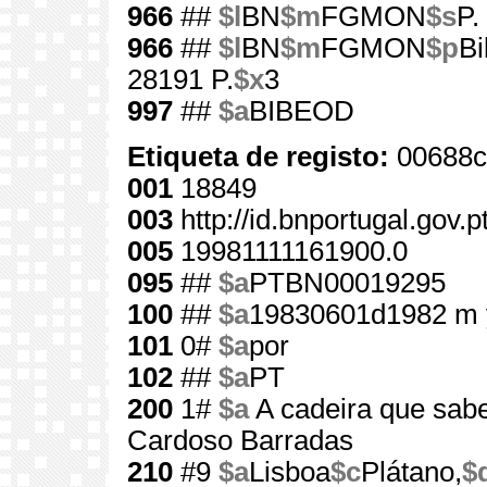
966
##
$l
BN
$m
FGMON
$s
P.
966
##
$l
BN
$m
FGMON
$p
Bi
28191 P.
$x
3
997
##
$a
BIBEOD
Etiqueta de registo:
00688c
001
18849
003
http://id.bnportugal.gov.
005
19981111161900.0
095
##
$a
PTBN00019295
100
##
$a
19830601d1982 m 
101
0#
$a
por
102
##
$a
PT
200
1#
$a
A cadeira que sab
Cardoso Barradas
210
#9
$a
Lisboa
$c
Plátano,
$