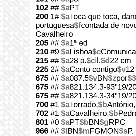
102
##
$a
PT
200
1#
$a
Toca que toca, da
portuguesa
$f
contada de novo
Cavalheiro
205
##
$a
1ª ed
210
#9
$a
Lisboa
$c
Comunica
215
##
$a
28 p.
$c
il.
$d
22 cm
225
2#
$a
Conto contigo
$v
12
675
##
$a
087.5
$v
BN
$z
por
$3
675
##
$a
821.134.3-93"19/20
675
##
$a
821.134.3-34"19/20
700
#1
$a
Torrado,
$b
António,
702
#1
$a
Cavalheiro,
$b
Pedr
801
#0
$a
PT
$b
BN
$g
RPC
966
##
$l
BN
$m
FGMON
$s
P.