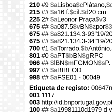
210
#9
$a
Lisboa
$c
Plátano,
$
215
##
$a
16 f.
$c
il.
$d
20 cm
225
2#
$a
Leonor Praça
$v
3
675
##
$a
087.5
$v
BN
$z
por
$3
675
##
$a
821.134.3-93"19/20
675
##
$a
821.134.3-34"19/20
700
#1
$a
Torrado,
$b
António,
801
#0
$a
PT
$b
BN
$g
RPC
966
##
$l
BN
$m
FGMON
$s
P.
997
##
$a
BIBEOD
998
##
$a
FSE01 - 00049
Etiqueta de registo:
00647n
001
1117
003
http://id.bnportugal.gov.p
100
##
$a
19981110d1979 d 