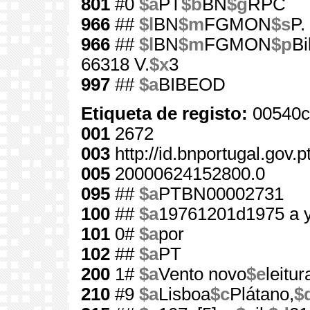
801
#0
$a
PT
$b
BN
$g
RPC
966
##
$l
BN
$m
FGMON
$s
P.
966
##
$l
BN
$m
FGMON
$p
Bi
66318 V.
$x
3
997
##
$a
BIBEOD
Etiqueta de registo:
00540c
001
2672
003
http://id.bnportugal.gov.
005
20000624152800.0
095
##
$a
PTBN00002731
100
##
$a
19761201d1975 a 
101
0#
$a
por
102
##
$a
PT
200
1#
$a
Vento novo
$e
leitur
210
#9
$a
Lisboa
$c
Plátano,
$