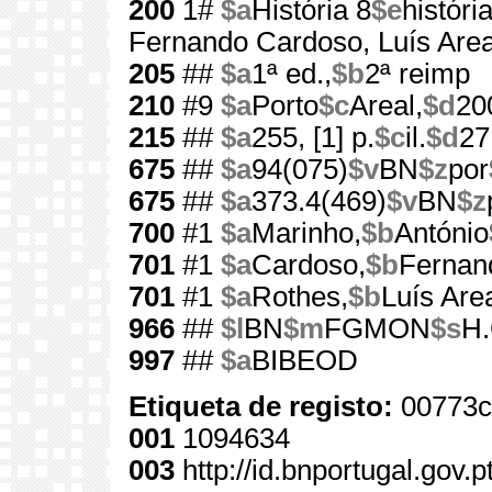
200
1#
$a
História 8
$e
históri
Fernando Cardoso, Luís Area
205
##
$a
1ª ed.,
$b
2ª reimp
210
#9
$a
Porto
$c
Areal,
$d
20
215
##
$a
255, [1] p.
$c
il.
$d
27
675
##
$a
94(075)
$v
BN
$z
por
675
##
$a
373.4(469)
$v
BN
$z
700
#1
$a
Marinho,
$b
António
701
#1
$a
Cardoso,
$b
Fernan
701
#1
$a
Rothes,
$b
Luís Are
966
##
$l
BN
$m
FGMON
$s
H.
997
##
$a
BIBEOD
Etiqueta de registo:
00773c
001
1094634
003
http://id.bnportugal.gov.