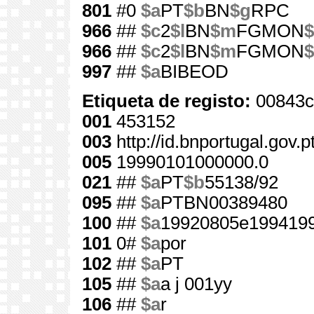
801
#0
$a
PT
$b
BN
$g
RPC
966
##
$c
2
$l
BN
$m
FGMON
$
966
##
$c
2
$l
BN
$m
FGMON
$
997
##
$a
BIBEOD
Etiqueta de registo:
00843c
001
453152
003
http://id.bnportugal.gov.
005
19990101000000.0
021
##
$a
PT
$b
55138/92
095
##
$a
PTBN00389480
100
##
$a
19920805e1994199
101
0#
$a
por
102
##
$a
PT
105
##
$a
a j 001yy
106
##
$a
r