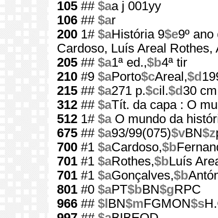
105
##
$a
a j 001yy
106
##
$a
r
200
1#
$a
História 9
$e
9º ano
Cardoso, Luís Areal Rothes,
205
##
$a
1ª ed.,
$b
4ª tir
210
#9
$a
Porto
$c
Areal,
$d
19
215
##
$a
271 p.
$c
il.
$d
30 cm
312
##
$a
Tít. da capa : O mu
512
1#
$a
O mundo da histór
675
##
$a
93/99(075)
$v
BN
$z
700
#1
$a
Cardoso,
$b
Fernan
701
#1
$a
Rothes,
$b
Luís Are
701
#1
$a
Gonçalves,
$b
Antó
801
#0
$a
PT
$b
BN
$g
RPC
966
##
$l
BN
$m
FGMON
$s
H.
997
##
$a
BIBEOD