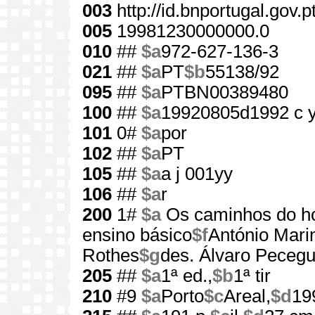
003
http://id.bnportugal.gov.
005
19981230000000.0
010
##
$a
972-627-136-3
021
##
$a
PT
$b
55138/92
095
##
$a
PTBN00389480
100
##
$a
19920805d1992 c 
101
0#
$a
por
102
##
$a
PT
105
##
$a
a j 001yy
106
##
$a
r
200
1#
$a
Os caminhos do 
ensino básico
$f
António Mari
Rothes
$g
des. Álvaro Pecegue
205
##
$a
1ª ed.,
$b
1ª tir
210
#9
$a
Porto
$c
Areal,
$d
19