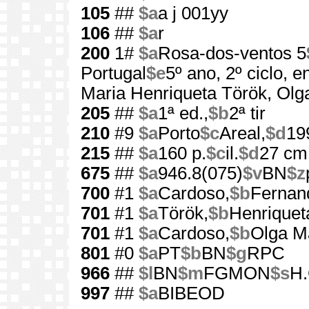
105
##
$a
a j 001yy
106
##
$a
r
200
1#
$a
Rosa-dos-ventos 5
Portugal
$e
5º ano, 2º ciclo, 
Maria Henriqueta Török, Olg
205
##
$a
1ª ed.,
$b
2ª tir
210
#9
$a
Porto
$c
Areal,
$d
19
215
##
$a
160 p.
$c
il.
$d
27 cm
675
##
$a
946.8(075)
$v
BN
$z
700
#1
$a
Cardoso,
$b
Fernan
701
#1
$a
Török,
$b
Henriquet
701
#1
$a
Cardoso,
$b
Olga M
801
#0
$a
PT
$b
BN
$g
RPC
966
##
$l
BN
$m
FGMON
$s
H.
997
##
$a
BIBEOD