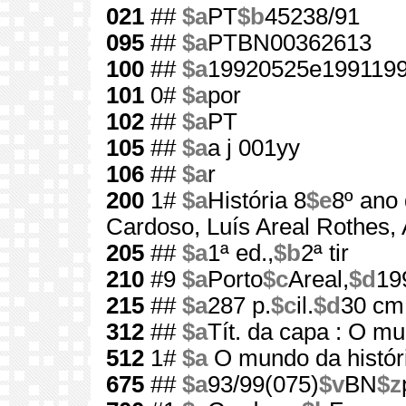
021
##
$a
PT
$b
45238/91
095
##
$a
PTBN00362613
100
##
$a
19920525e1991199
101
0#
$a
por
102
##
$a
PT
105
##
$a
a j 001yy
106
##
$a
r
200
1#
$a
História 8
$e
8º ano
Cardoso, Luís Areal Rothes,
205
##
$a
1ª ed.,
$b
2ª tir
210
#9
$a
Porto
$c
Areal,
$d
19
215
##
$a
287 p.
$c
il.
$d
30 cm
312
##
$a
Tít. da capa : O mu
512
1#
$a
O mundo da histór
675
##
$a
93/99(075)
$v
BN
$z