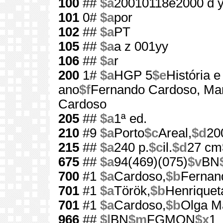
100
##
$a
20010118e2000 d 
101
0#
$a
por
102
##
$a
PT
105
##
$a
a z 001yy
106
##
$a
r
200
1#
$a
HGP 5
$e
História 
ano
$f
Fernando Cardoso, Mar
Cardoso
205
##
$a
1ª ed.
210
#9
$a
Porto
$c
Areal,
$d
20
215
##
$a
240 p.
$c
il.
$d
27 cm
675
##
$a
94(469)(075)
$v
BN
700
#1
$a
Cardoso,
$b
Fernan
701
#1
$a
Török,
$b
Henriquet
701
#1
$a
Cardoso,
$b
Olga M
966
##
$l
BN
$m
FGMON
$x
1