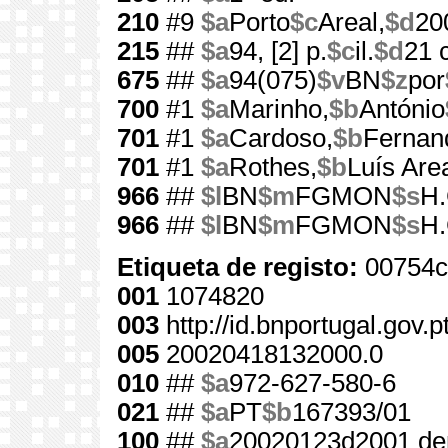
210
#9
$a
Porto
$c
Areal,
$d
20
215
##
$a
94, [2] p.
$c
il.
$d
21 
675
##
$a
94(075)
$v
BN
$z
por
700
#1
$a
Marinho,
$b
António
701
#1
$a
Cardoso,
$b
Fernan
701
#1
$a
Rothes,
$b
Luís Are
966
##
$l
BN
$m
FGMON
$s
H.
966
##
$l
BN
$m
FGMON
$s
H.
Etiqueta de registo:
00754c
001
1074820
003
http://id.bnportugal.gov.
005
20020418132000.0
010
##
$a
972-627-580-6
021
##
$a
PT
$b
167393/01
100
##
$a
20020123d2001 de