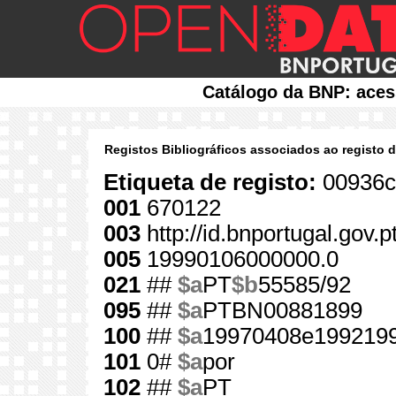
Catálogo da BNP: aces
Registos Bibliográficos associados ao registo 
Etiqueta de registo:
00936c
001
670122
003
http://id.bnportugal.gov.
005
19990106000000.0
021
##
$a
PT
$b
55585/92
095
##
$a
PTBN00881899
100
##
$a
19970408e1992199
101
0#
$a
por
102
##
$a
PT