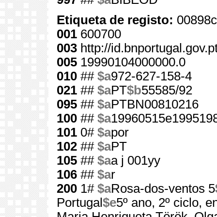
Etiqueta de registo:
00898c
001
600700
003
http://id.bnportugal.gov.
005
19990104000000.0
010
##
$a
972-627-158-4
021
##
$a
PT
$b
55585/92
095
##
$a
PTBN00810216
100
##
$a
19960515e1995198
101
0#
$a
por
102
##
$a
PT
105
##
$a
a j 001yy
106
##
$a
r
200
1#
$a
Rosa-dos-ventos 5
Portugal
$e
5º ano, 2º ciclo, 
Maria Henriqueta Török, Olg