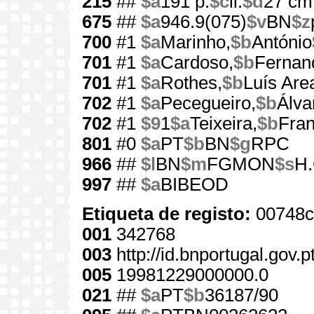
215
##
$a
191 p.
$c
il.
$d
27 cm
675
##
$a
946.9(075)
$v
BN
$z
700
#1
$a
Marinho,
$b
António
701
#1
$a
Cardoso,
$b
Fernan
701
#1
$a
Rothes,
$b
Luís Are
702
#1
$a
Pecegueiro,
$b
Álva
702
#1
$9
1
$a
Teixeira,
$b
Fran
801
#0
$a
PT
$b
BN
$g
RPC
966
##
$l
BN
$m
FGMON
$s
H.
997
##
$a
BIBEOD
Etiqueta de registo:
00748c
001
342768
003
http://id.bnportugal.gov.
005
19981229000000.0
021
##
$a
PT
$b
36187/90