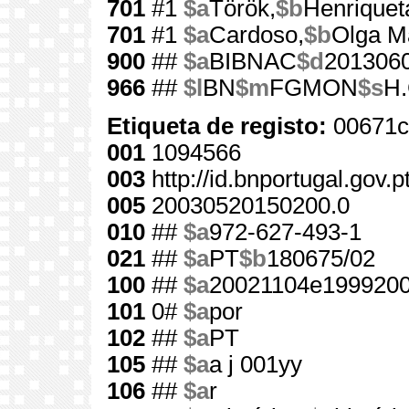
701
#1
$a
Török,
$b
Henriquet
701
#1
$a
Cardoso,
$b
Olga M
900
##
$a
BIBNAC
$d
201306
966
##
$l
BN
$m
FGMON
$s
H.
Etiqueta de registo:
00671c
001
1094566
003
http://id.bnportugal.gov.
005
20030520150200.0
010
##
$a
972-627-493-1
021
##
$a
PT
$b
180675/02
100
##
$a
20021104e1999200
101
0#
$a
por
102
##
$a
PT
105
##
$a
a j 001yy
106
##
$a
r