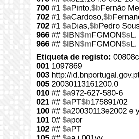
700
#1
$a
Pinto,
$b
Fernão Me
702
#1
$a
Cardoso,
$b
Fernan
702
#1
$a
Dias,
$b
Pedro Sou
966
##
$l
BN
$m
FGMON
$s
L.
966
##
$l
BN
$m
FGMON
$s
L.
Etiqueta de registo:
00808c
001
1097869
003
http://id.bnportugal.gov.
005
20030113161200.0
010
##
$a
972-627-580-6
021
##
$a
PT
$b
175891/02
100
##
$a
20030113e2002 e 
101
0#
$a
por
102
##
$a
PT
105
##
$a
a j 001yy