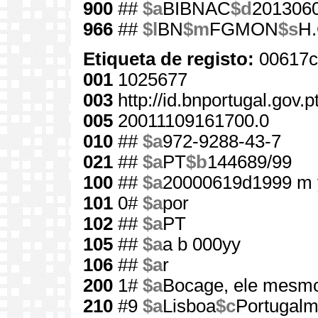
900
##
$a
BIBNAC
$d
201306
966
##
$l
BN
$m
FGMON
$s
H.
Etiqueta de registo:
00617c
001
1025677
003
http://id.bnportugal.gov.
005
20011109161700.0
010
##
$a
972-9288-43-7
021
##
$a
PT
$b
144689/99
100
##
$a
20000619d1999 m 
101
0#
$a
por
102
##
$a
PT
105
##
$a
a b 000yy
106
##
$a
r
200
1#
$a
Bocage, ele mesm
210
#9
$a
Lisboa
$c
Portugalm