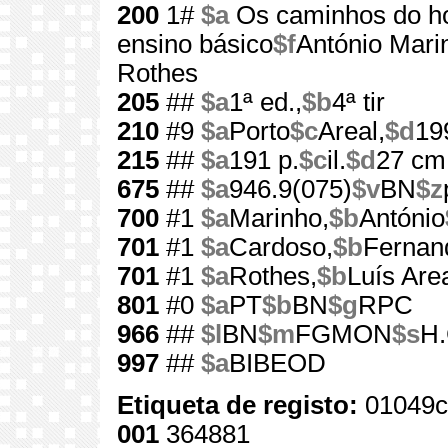
200
1#
$a
Os caminhos do 
ensino básico
$f
António Mari
Rothes
205
##
$a
1ª ed.,
$b
4ª tir
210
#9
$a
Porto
$c
Areal,
$d
19
215
##
$a
191 p.
$c
il.
$d
27 cm
675
##
$a
946.9(075)
$v
BN
$z
700
#1
$a
Marinho,
$b
António
701
#1
$a
Cardoso,
$b
Fernan
701
#1
$a
Rothes,
$b
Luís Are
801
#0
$a
PT
$b
BN
$g
RPC
966
##
$l
BN
$m
FGMON
$s
H.
997
##
$a
BIBEOD
Etiqueta de registo:
01049c
001
364881