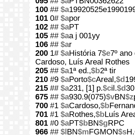
095
##
$a
PTBN00362622
100
##
$a
19920525e1990199
101
0#
$a
por
102
##
$a
PT
105
##
$a
a j 001yy
106
##
$a
r
200
1#
$a
História 7
$e
7º ano
Cardoso, Luís Areal Rothes
205
##
$a
1ª ed.,
$b
2ª tir
210
#9
$a
Porto
$c
Areal,
$d
19
215
##
$a
231, [1] p.
$c
il.
$d
30
675
##
$a
930.9(075)
$v
BN
$z
700
#1
$a
Cardoso,
$b
Fernan
701
#1
$a
Rothes,
$b
Luís Are
801
#0
$a
PT
$b
BN
$g
RPC
966
##
$l
BN
$m
FGMON
$s
H.