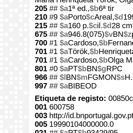
205
##
$a
1ª ed.,
$b
6ª tir
210
#9
$a
Porto
$c
Areal,
$d
19
215
##
$a
160 p.
$c
il.
$d
28 cm
675
##
$a
946.8(075)
$v
BN
$z
700
#1
$a
Cardoso,
$b
Fernan
701
#1
$a
Török,
$b
Henriquet
701
#1
$a
Cardoso,
$b
Olga M
801
#0
$a
PT
$b
BN
$g
RPC
966
##
$l
BN
$m
FGMON
$s
H.
997
##
$a
BIBEOD
Etiqueta de registo:
00850c
001
600758
003
http://id.bnportugal.gov.
005
19990104000000.0
021
##
$a
PT
$b
93429/95