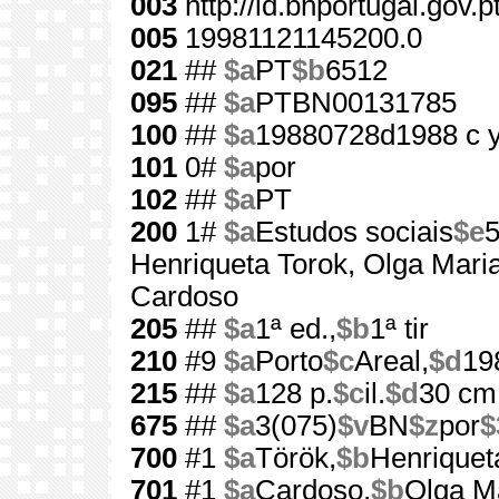
003
http://id.bnportugal.gov.
005
19981121145200.0
021
##
$a
PT
$b
6512
095
##
$a
PTBN00131785
100
##
$a
19880728d1988 c 
101
0#
$a
por
102
##
$a
PT
200
1#
$a
Estudos sociais
$e
5
Henriqueta Torok, Olga Mari
Cardoso
205
##
$a
1ª ed.,
$b
1ª tir
210
#9
$a
Porto
$c
Areal,
$d
19
215
##
$a
128 p.
$c
il.
$d
30 cm
675
##
$a
3(075)
$v
BN
$z
por
$
700
#1
$a
Török,
$b
Henriquet
701
#1
$a
Cardoso,
$b
Olga M