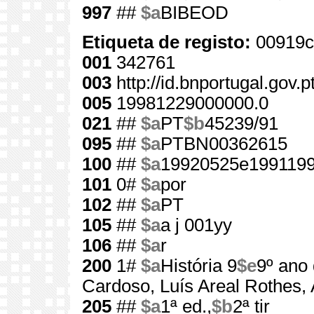
997
##
$a
BIBEOD
Etiqueta de registo:
00919c
001
342761
003
http://id.bnportugal.gov.
005
19981229000000.0
021
##
$a
PT
$b
45239/91
095
##
$a
PTBN00362615
100
##
$a
19920525e1991199
101
0#
$a
por
102
##
$a
PT
105
##
$a
a j 001yy
106
##
$a
r
200
1#
$a
História 9
$e
9º ano
Cardoso, Luís Areal Rothes,
205
##
$a
1ª ed.,
$b
2ª tir