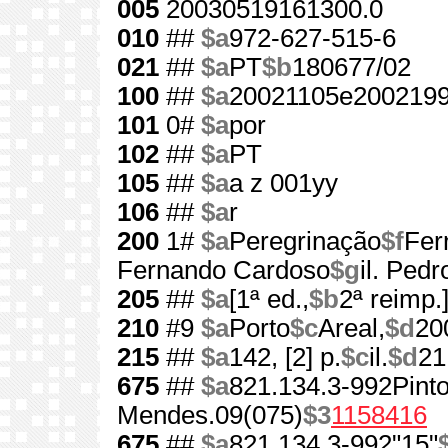
005
20030519161300.0
010
##
$a
972-627-515-6
021
##
$a
PT
$b
180677/02
100
##
$a
20021105e2002199
101
0#
$a
por
102
##
$a
PT
105
##
$a
a z 001yy
106
##
$a
r
200
1#
$a
Peregrinação
$f
Fer
Fernando Cardoso
$g
il. Ped
205
##
$a
[1ª ed.,
$b
2ª reimp.
210
#9
$a
Porto
$c
Areal,
$d
20
215
##
$a
142, [2] p.
$c
il.
$d
21
675
##
$a
821.134.3-992Pinto
Mendes.09(075)
$3
1158416
675
##
$a
821.134.3-992"15"