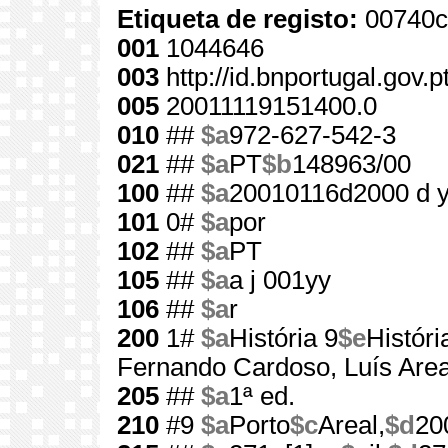
Etiqueta de registo:
00740c
001
1044646
003
http://id.bnportugal.gov.
005
20011119151400.0
010
##
$a
972-627-542-3
021
##
$a
PT
$b
148963/00
100
##
$a
20010116d2000 d 
101
0#
$a
por
102
##
$a
PT
105
##
$a
a j 001yy
106
##
$a
r
200
1#
$a
História 9
$e
Históri
Fernando Cardoso, Luís Area
205
##
$a
1ª ed.
210
#9
$a
Porto
$c
Areal,
$d
20