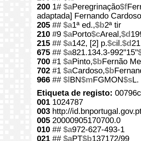
200
1#
$a
Peregrinação
$f
Fer
adaptada] Fernando Cardos
205
##
$a
1ª ed.,
$b
2ª tir
210
#9
$a
Porto
$c
Areal,
$d
19
215
##
$a
142, [2] p.
$c
il.
$d
21
675
##
$a
821.134.3-992"15"
700
#1
$a
Pinto,
$b
Fernão Me
702
#1
$a
Cardoso,
$b
Fernan
966
##
$l
BN
$m
FGMON
$s
L.
Etiqueta de registo:
00796c
001
1024787
003
http://id.bnportugal.gov.
005
20000905170700.0
010
##
$a
972-627-493-1
021
##
$a
PT
$b
137172/99