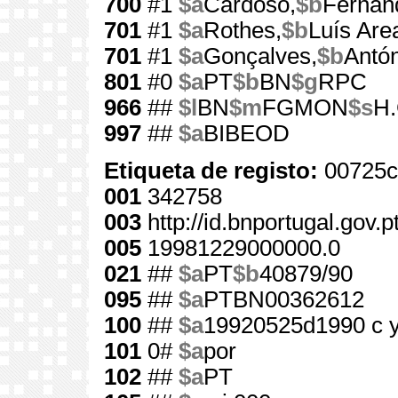
700
#1
$a
Cardoso,
$b
Fernan
701
#1
$a
Rothes,
$b
Luís Are
701
#1
$a
Gonçalves,
$b
Antó
801
#0
$a
PT
$b
BN
$g
RPC
966
##
$l
BN
$m
FGMON
$s
H.
997
##
$a
BIBEOD
Etiqueta de registo:
00725c
001
342758
003
http://id.bnportugal.gov.
005
19981229000000.0
021
##
$a
PT
$b
40879/90
095
##
$a
PTBN00362612
100
##
$a
19920525d1990 c 
101
0#
$a
por
102
##
$a
PT