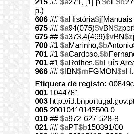
215
##
$a
271, [1] p.
$c
il.
$d
27
p.)
606
##
$a
História
$j
[Manuais 
675
##
$a
94(075)
$v
BN
$z
por
675
##
$a
373.4(469)
$v
BN
$z
700
#1
$a
Marinho,
$b
António
701
#1
$a
Cardoso,
$b
Fernan
701
#1
$a
Rothes,
$b
Luís Are
966
##
$l
BN
$m
FGMON
$s
H.
Etiqueta de registo:
00849c
001
1044781
003
http://id.bnportugal.gov.
005
20010410143500.0
010
##
$a
972-627-528-8
021
##
$a
PT
$b
150391/00