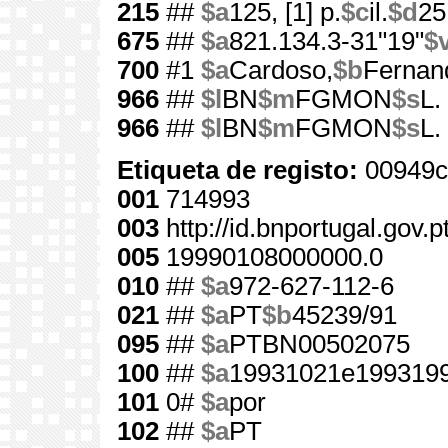
215
##
$a
125, [1] p.
$c
il.
$d
25
675
##
$a
821.134.3-31"19"
$
700
#1
$a
Cardoso,
$b
Fernan
966
##
$l
BN
$m
FGMON
$s
L.
966
##
$l
BN
$m
FGMON
$s
L.
Etiqueta de registo:
00949c
001
714993
003
http://id.bnportugal.gov.
005
19990108000000.0
010
##
$a
972-627-112-6
021
##
$a
PT
$b
45239/91
095
##
$a
PTBN00502075
100
##
$a
19931021e1993199
101
0#
$a
por
102
##
$a
PT