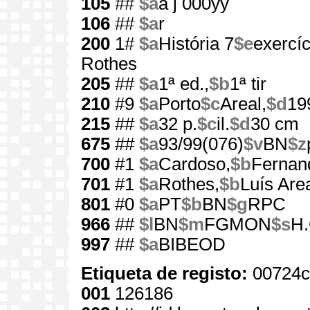
105
##
$a
a j 000yy
106
##
$a
r
200
1#
$a
História 7
$e
exercíc
Rothes
205
##
$a
1ª ed.,
$b
1ª tir
210
#9
$a
Porto
$c
Areal,
$d
19
215
##
$a
32 p.
$c
il.
$d
30 cm
675
##
$a
93/99(076)
$v
BN
$z
700
#1
$a
Cardoso,
$b
Fernan
701
#1
$a
Rothes,
$b
Luís Are
801
#0
$a
PT
$b
BN
$g
RPC
966
##
$l
BN
$m
FGMON
$s
H.
997
##
$a
BIBEOD
Etiqueta de registo:
00724c
001
126186