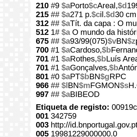
210
#9
$a
Porto
$c
Areal,
$d
19
215
##
$a
271 p.
$c
il.
$d
30 cm
312
##
$a
Tít. da capa : O mu
512
1#
$a
O mundo da histór
675
##
$a
93/99(075)
$v
BN
$z
700
#1
$a
Cardoso,
$b
Fernan
701
#1
$a
Rothes,
$b
Luís Are
701
#1
$a
Gonçalves,
$b
Antó
801
#0
$a
PT
$b
BN
$g
RPC
966
##
$l
BN
$m
FGMON
$s
H.
997
##
$a
BIBEOD
Etiqueta de registo:
00919c
001
342759
003
http://id.bnportugal.gov.
005
19981229000000.0