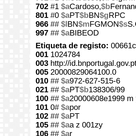
702
#1
$a
Cardoso,
$b
Fernan
801
#0
$a
PT
$b
BN
$g
RPC
966
##
$l
BN
$m
FGMON
$s
S.
997
##
$a
BIBEOD
Etiqueta de registo:
00661c
001
1024784
003
http://id.bnportugal.gov.
005
20000829064100.0
010
##
$a
972-627-515-6
021
##
$a
PT
$b
138306/99
100
##
$a
20000608e1999 m 
101
0#
$a
por
102
##
$a
PT
105
##
$a
a z 001zy
106
##
$a
r