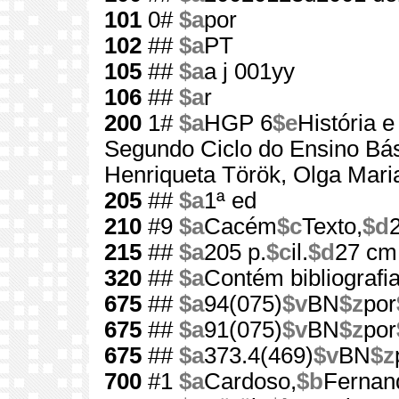
101
0#
$a
por
102
##
$a
PT
105
##
$a
a j 001yy
106
##
$a
r
200
1#
$a
HGP 6
$e
História 
Segundo Ciclo do Ensino Bá
Henriqueta Török, Olga Mar
205
##
$a
1ª ed
210
#9
$a
Cacém
$c
Texto,
$d
215
##
$a
205 p.
$c
il.
$d
27 cm
320
##
$a
Contém bibliografi
675
##
$a
94(075)
$v
BN
$z
por
675
##
$a
91(075)
$v
BN
$z
por
675
##
$a
373.4(469)
$v
BN
$z
700
#1
$a
Cardoso,
$b
Fernan