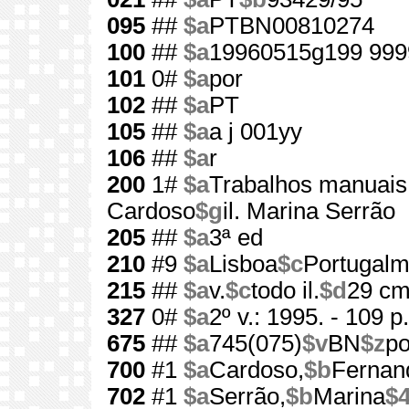
095
##
$a
PTBN00810274
100
##
$a
19960515g199 999
101
0#
$a
por
102
##
$a
PT
105
##
$a
a j 001yy
106
##
$a
r
200
1#
$a
Trabalhos manuais
Cardoso
$g
il. Marina Serrão
205
##
$a
3ª ed
210
#9
$a
Lisboa
$c
Portugalm
215
##
$a
v.
$c
todo il.
$d
29 c
327
0#
$a
2º v.: 1995. - 109 p.
675
##
$a
745(075)
$v
BN
$z
po
700
#1
$a
Cardoso,
$b
Fernan
702
#1
$a
Serrão,
$b
Marina
$