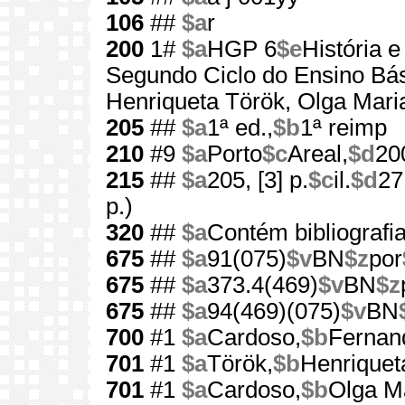
106
##
$a
r
200
1#
$a
HGP 6
$e
História 
Segundo Ciclo do Ensino Bá
Henriqueta Török, Olga Mar
205
##
$a
1ª ed.,
$b
1ª reimp
210
#9
$a
Porto
$c
Areal,
$d
20
215
##
$a
205, [3] p.
$c
il.
$d
27
p.)
320
##
$a
Contém bibliografi
675
##
$a
91(075)
$v
BN
$z
por
675
##
$a
373.4(469)
$v
BN
$z
675
##
$a
94(469)(075)
$v
BN
700
#1
$a
Cardoso,
$b
Fernan
701
#1
$a
Török,
$b
Henriquet
701
#1
$a
Cardoso,
$b
Olga M