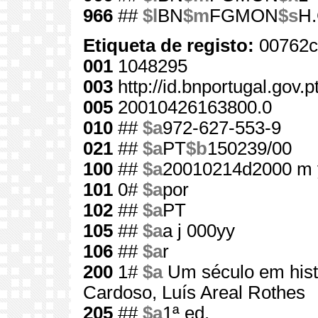
966
##
$l
BN
$m
FGMON
$s
H.
Etiqueta de registo:
00762c
001
1048295
003
http://id.bnportugal.gov.
005
20010426163800.0
010
##
$a
972-627-553-9
021
##
$a
PT
$b
150239/00
100
##
$a
20010214d2000 m 
101
0#
$a
por
102
##
$a
PT
105
##
$a
a j 000yy
106
##
$a
r
200
1#
$a
Um século em hist
Cardoso, Luís Areal Rothes
205
##
$a
1ª ed.