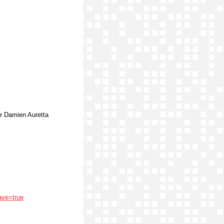
r Damien Auretta
ave=true