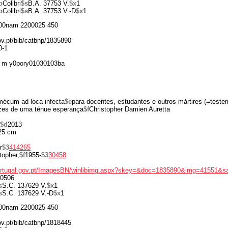
p
Colibri
$s
B.A. 37753 V.
$x
1
p
Colibri
$s
B.A. 37753 V.-D
$x
1
00nam 2200025 450
gov.pt/bib/catbnp/1835890
0-1
 m y0pory01030103ba
écum ad loca infecta
$e
para docentes, estudantes e outros mártires (=test
zes de uma ténue esperança
$f
Christopher Damien Auretta
$d
2013
25 cm
r
$3
414265
topher,
$f
1955-
$3
30458
portugal.gov.pt/ImagesBN/winlibimg.aspx?skey=&doc=1835890&img=41551&s
0506
s
S.C. 137629 V.
$x
1
s
S.C. 137629 V.-D
$x
1
00nam 2200025 450
gov.pt/bib/catbnp/1818445