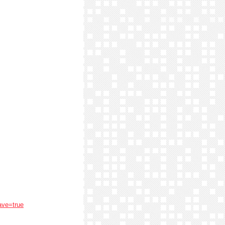
ave=true