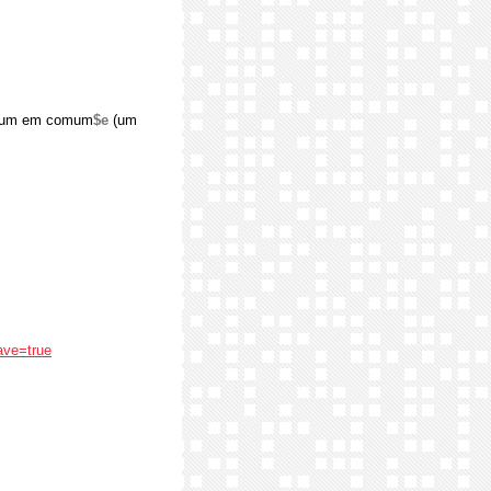
omum em comum
$e
(um
ave=true