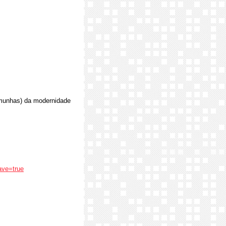
emunhas) da modernidade
ave=true