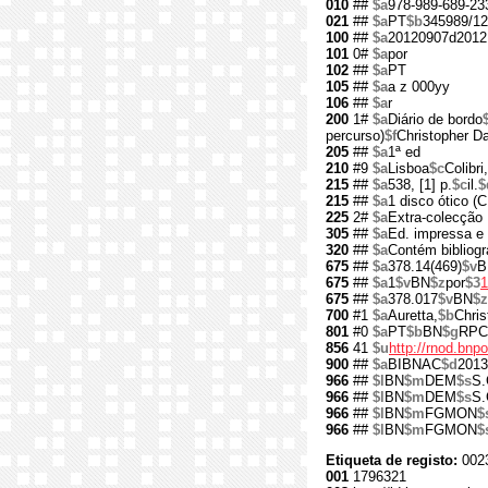
010
##
$a
978-989-689-23
021
##
$a
PT
$b
345989/12
100
##
$a
20120907d2012
101
0#
$a
por
102
##
$a
PT
105
##
$a
a z 000yy
106
##
$a
r
200
1#
$a
Diário de bordo
percurso)
$f
Christopher D
205
##
$a
1ª ed
210
#9
$a
Lisboa
$c
Colibri,
215
##
$a
538, [1] p.
$c
il.
$
215
##
$a
1 disco ótico 
225
2#
$a
Extra-colecção
305
##
$a
Ed. impressa 
320
##
$a
Contém bibliogr
675
##
$a
378.14(469)
$v
B
675
##
$a
1
$v
BN
$z
por
$3
1
675
##
$a
378.017
$v
BN
$z
700
#1
$a
Auretta,
$b
Chris
801
#0
$a
PT
$b
BN
$g
RPC
856
41
$u
http://rnod.bn
900
##
$a
BIBNAC
$d
2013
966
##
$l
BN
$m
DEM
$s
S.
966
##
$l
BN
$m
DEM
$s
S.
966
##
$l
BN
$m
FGMON
$
966
##
$l
BN
$m
FGMON
$
Etiqueta de registo:
002
001
1796321