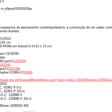
3-3
 m y0pory01030103ba
$e
aspectos do pensamento contemporâneo
$e
a construção de um saber c
amien Auretta
$d
2012
d
25 cm
(CD-ROM) em bolsa
$c
il.
$d
13 x 13 cm
e em CD-ROM
afia
N
$z
por
$3
1208538
052240
por
$3
1525386
topher,
$f
1955-
$3
30458
portugal.gov.pt/ImagesBN/winlibimg.aspx?skey=&doc=1818445&img=22063&s
0322
C. 41951 P.
$x
1
C. 41951 P.-D
$x
1
s
S.C. 132898 V.
s
S.C. 132898 V.-D
$x
1
30nam 2200025 450