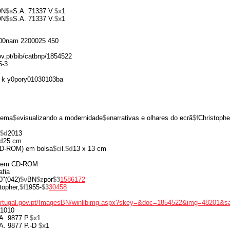
ON
$s
S.A. 71337 V.
$x
1
ON
$s
S.A. 71337 V.
$x
1
00nam 2200025 450
gov.pt/bib/catbnp/1854522
5-3
 k y0pory01030103ba
nema
$e
visualizando a modernidade
$e
narrativas e olhares do ecrã
$f
Christophe
$d
2013
d
25 cm
(CD-ROM) em bolsa
$c
il.
$d
13 x 13 cm
e em CD-ROM
afia
0"(042)
$v
BN
$z
por
$3
1586172
topher,
$f
1955-
$3
30458
portugal.gov.pt/ImagesBN/winlibimg.aspx?skey=&doc=1854522&img=48201&s
1010
A. 9877 P.
$x
1
A. 9877 P.-D
$x
1