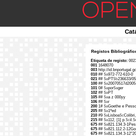
Cat
Registos Bibliográfi
Etiqueta de registo:
002
001
1648070
003
http://id.bnportugal.
010
##
$a
972-772-610-0
021
##
$a
PT
$b
236633/05
100
##
$a
20070517d2005
101
0#
$a
por
$a
ger
102
##
$a
PT
105
##
$a
a z 000yy
106
##
$a
r
200
1#
$a
Goethe e Pess
205
##
$a
1ªed
210
#9
$a
Lisboa
$c
Colibri,
215
##
$a
112, [1] p.
$c
il.
$
675
##
$a
821.134.3-1Pes
675
##
$a
821.112.2-12Go
675
##
$a
821.134.3-12"2