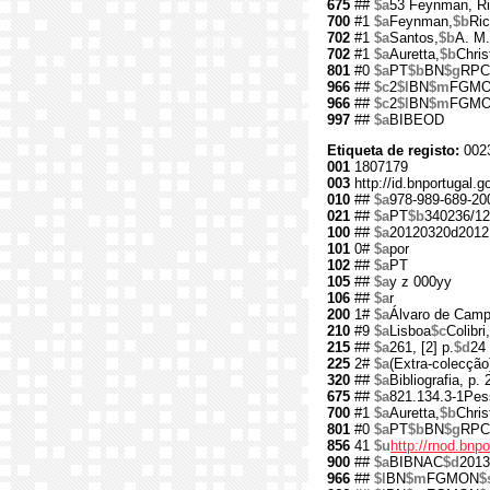
675
##
$a
53 Feynman, Ri
700
#1
$a
Feynman,
$b
Ric
702
#1
$a
Santos,
$b
A. M.
702
#1
$a
Auretta,
$b
Chris
801
#0
$a
PT
$b
BN
$g
RPC
966
##
$c
2
$l
BN
$m
FGM
966
##
$c
2
$l
BN
$m
FGM
997
##
$a
BIBEOD
Etiqueta de registo:
002
001
1807179
003
http://id.bnportugal.
010
##
$a
978-989-689-20
021
##
$a
PT
$b
340236/12
100
##
$a
20120320d2012
101
0#
$a
por
102
##
$a
PT
105
##
$a
y z 000yy
106
##
$a
r
200
1#
$a
Álvaro de Cam
210
#9
$a
Lisboa
$c
Colibri,
215
##
$a
261, [2] p.
$d
24
225
2#
$a
(Extra-colecção
320
##
$a
Bibliografia, p.
675
##
$a
821.134.3-1Pes
700
#1
$a
Auretta,
$b
Chris
801
#0
$a
PT
$b
BN
$g
RPC
856
41
$u
http://rnod.bn
900
##
$a
BIBNAC
$d
2013
966
##
$l
BN
$m
FGMON
$