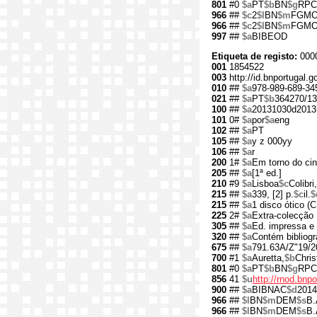
801
#0
$a
PT
$b
BN
$g
RPC
966
##
$c
2
$l
BN
$m
FGM
966
##
$c
2
$l
BN
$m
FGM
997
##
$a
BIBEOD
Etiqueta de registo:
000
001
1854522
003
http://id.bnportugal.
010
##
$a
978-989-689-34
021
##
$a
PT
$b
364270/13
100
##
$a
20131030d2013
101
0#
$a
por
$a
eng
102
##
$a
PT
105
##
$a
y z 000yy
106
##
$a
r
200
1#
$a
Em torno do ci
205
##
$a
[1ª ed.]
210
#9
$a
Lisboa
$c
Colibri,
215
##
$a
339, [2] p.
$c
il.
$
215
##
$a
1 disco ótico 
225
2#
$a
Extra-colecção
305
##
$a
Ed. impressa 
320
##
$a
Contém bibliogr
675
##
$a
791.63A/Z"19/2
700
#1
$a
Auretta,
$b
Chris
801
#0
$a
PT
$b
BN
$g
RPC
856
41
$u
http://rnod.bn
900
##
$a
BIBNAC
$d
2014
966
##
$l
BN
$m
DEM
$s
B.
966
##
$l
BN
$m
DEM
$s
B.