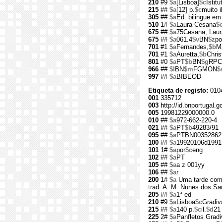
210
#9
$a
[Lisboa]
$c
Istitu
215
##
$a
[12] p.
$c
muito il
305
##
$a
Ed. bilingue em
510
1#
$a
Laura Cesana
$
675
##
$a
75Cesana, Laur
675
##
$a
061.4
$v
BN
$z
po
701
#1
$a
Fernandes,
$b
M
701
#1
$a
Auretta,
$b
Chris
801
#0
$a
PT
$b
BN
$g
RPC
966
##
$l
BN
$m
FGMON
$
997
##
$a
BIBEOD
Etiqueta de registo:
010
001
335712
003
http://id.bnportugal.g
005
19981229000000.0
010
##
$a
972-662-220-4
021
##
$a
PT
$b
49283/91
095
##
$a
PTBN00352862
100
##
$a
19920106d1991
101
1#
$a
por
$c
eng
102
##
$a
PT
105
##
$a
a z 001yy
106
##
$a
r
200
1#
$a
Uma tarde com
trad. A. M. Nunes dos San
205
##
$a
1ª ed
210
#9
$a
Lisboa
$c
Gradiv
215
##
$a
140 p.
$c
il.
$d
21
225
2#
$a
Panfletos Gradi