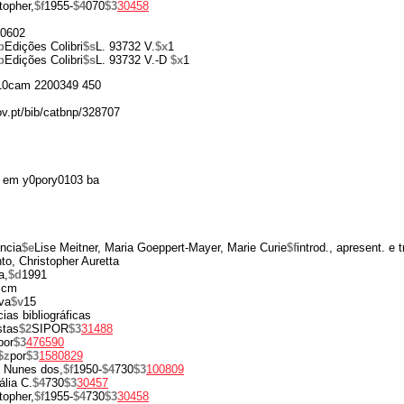
topher,
$f
1955-
$4
070
$3
30458
0602
p
Edições Colibri
$s
L. 93732 V.
$x
1
p
Edições Colibri
$s
L. 93732 V.-D
$x
1
0cam 2200349 450
ov.pt/bib/catbnp/328707
 em y0pory0103 ba
ncia
$e
Lise Meitner, Maria Goeppert-Mayer, Marie Curie
$f
introd., apresent. e
to, Christopher Auretta
a,
$d
1991
 cm
va
$v
15
ias bibliográficas
stas
$2
SIPOR
$3
31488
por
$3
476590
$z
por
$3
1580829
 Nunes dos,
$f
1950-
$4
730
$3
100809
lia C.
$4
730
$3
30457
topher,
$f
1955-
$4
730
$3
30458