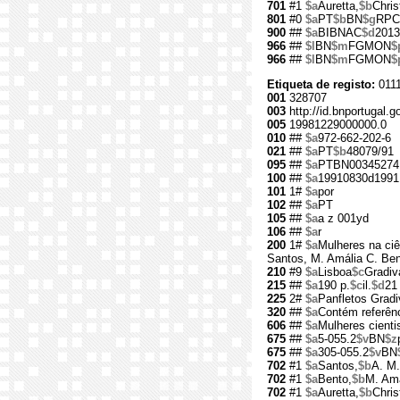
701
#1
$a
Auretta,
$b
Chris
801
#0
$a
PT
$b
BN
$g
RPC
900
##
$a
BIBNAC
$d
2013
966
##
$l
BN
$m
FGMON
$
966
##
$l
BN
$m
FGMON
$
Etiqueta de registo:
0111
001
328707
003
http://id.bnportugal.g
005
19981229000000.0
010
##
$a
972-662-202-6
021
##
$a
PT
$b
48079/91
095
##
$a
PTBN00345274
100
##
$a
19910830d1991
101
1#
$a
por
102
##
$a
PT
105
##
$a
a z 001yd
106
##
$a
r
200
1#
$a
Mulheres na ciê
Santos, M. Amália C. Ben
210
#9
$a
Lisboa
$c
Gradiv
215
##
$a
190 p.
$c
il.
$d
21
225
2#
$a
Panfletos Gradi
320
##
$a
Contém referênc
606
##
$a
Mulheres cienti
675
##
$a
5-055.2
$v
BN
$z
675
##
$a
305-055.2
$v
BN
702
#1
$a
Santos,
$b
A. M.
702
#1
$a
Bento,
$b
M. Amá
702
#1
$a
Auretta,
$b
Chris