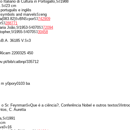
to Italiano di Cultura in Portogallo,
$d
1988
.
$d
23 cm
 português e inglês
e
symbols and marvels
$z
eng
a(083.82)
$v
BN
$z
por
$3
742909
r
$3
288771
aria João,
$f
1953-
$4
070
$3
72094
topher,
$f
1955-
$4
070
$3
30458
s
B.A. 36185 V.
$x
3
46cam 2200325 450
ov.pt/bib/catbnp/335712
 m y0pory0103 ba
 o Sr. Feynman
$e
Que é a ciência?, Conferência Nobel e outros textos
$f
intro
tos, C. Auretta
a,
$d
1991
 cm
va
$v
16