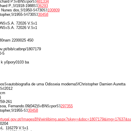
chard P.
$v
BN
$z
por
$3
481334
hard P.,
$f
1918-1988
$3
36293
 Nunes dos,
$f
1950-
$4
730
$3
100809
topher,
$f
1955-
$4
730
$3
30458
ON
$s
S.A. 72026 V.
$x
1
ON
$s
S.A. 72026 V.
$x
1
30nam 2200025 450
gov.pt/bib/catbnp/1807179
0-5
 k y0pory0103 ba
pos
$e
autobiografia de uma Odisseia moderna
$f
Christopher Damien Auretta
$d
2012
 cm
)
 259-261
soa, Fernando.09(042)
$v
BN
$z
por
$3
297355
topher,
$f
1955-
$3
30458
portugal.gov.pt/ImagesBN/winlibimg.aspx?skey=&doc=1807179&img=17637&s
0204
s
L. 116279 V.
$x
1