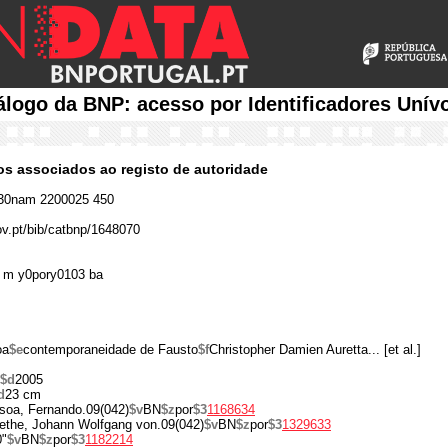
álogo da BNP: acesso por Identificadores Unív
cos associados ao registo de autoridade
30nam 2200025 450
gov.pt/bib/catbnp/1648070
 m y0pory0103 ba
oa
$e
contemporaneidade de Fausto
$f
Christopher Damien Auretta... [et al.]
$d
2005
d
23 cm
soa, Fernando.09(042)
$v
BN
$z
por
$3
1168634
ethe, Johann Wolfgang von.09(042)
$v
BN
$z
por
$3
1329633
0"
$v
BN
$z
por
$3
1182214