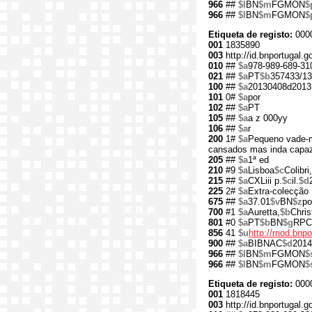
966
##
$l
BN
$m
FGMON
$
966
##
$l
BN
$m
FGMON
$
Etiqueta de registo:
000
001
1835890
003
http://id.bnportugal.
010
##
$a
978-989-689-31
021
##
$a
PT
$b
357433/13
100
##
$a
20130408d2013
101
0#
$a
por
102
##
$a
PT
105
##
$a
a z 000yy
106
##
$a
r
200
1#
$a
Pequeno vade-m
cansados mas inda capa
205
##
$a
1ª ed
210
#9
$a
Lisboa
$c
Colibri,
215
##
$a
CXLiii p.
$c
il.
$d
225
2#
$a
Extra-colecção
675
##
$a
37.01
$v
BN
$z
po
700
#1
$a
Auretta,
$b
Chris
801
#0
$a
PT
$b
BN
$g
RPC
856
41
$u
http://rnod.bn
900
##
$a
BIBNAC
$d
2014
966
##
$l
BN
$m
FGMON
$
966
##
$l
BN
$m
FGMON
$
Etiqueta de registo:
000
001
1818445
003
http://id.bnportugal.