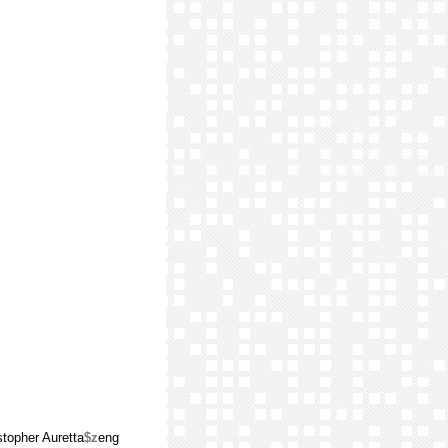
stopher Auretta
$z
eng