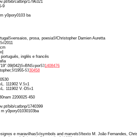
gov.pt/bib/catbnp/1796321
5-9
 m y0pory0103 ba
tugal
$e
ensaios, prosa, poesia
$f
Christopher Damien Auretta
$d
2011
 cm
o]
 português, inglês e francês
afia
"19".09(042)
$v
BN
$z
por
$3
1408476
topher,
$f
1955-
$3
30458
0530
s
L. 111902 V.
$x
1
s
L. 111902 V.-D
$x
1
30nam 2200025 450
gov.pt/bib/catbnp/1740399
 m y0pory01030103ba
e
signos e maravilhas
$d
symbols and marvels
$f
texto M. João Fernandes, Chri