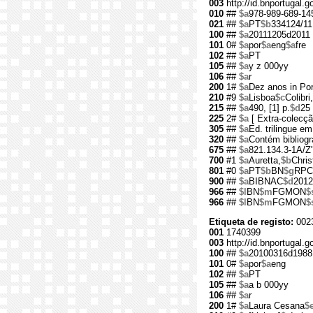
003
http://id.bnportugal.
010
##
$a
978-989-689-14
021
##
$a
PT
$b
334124/11
100
##
$a
20111205d2011
101
0#
$a
por
$a
eng
$a
fre
102
##
$a
PT
105
##
$a
y z 000yy
106
##
$a
r
200
1#
$a
Dez anos in Por
210
#9
$a
Lisboa
$c
Colibri,
215
##
$a
490, [1] p.
$d
25
225
2#
$a
[ Extra-colecçã
305
##
$a
Ed. trilingue em
320
##
$a
Contém bibliogr
675
##
$a
821.134.3-1A/Z
700
#1
$a
Auretta,
$b
Chris
801
#0
$a
PT
$b
BN
$g
RPC
900
##
$a
BIBNAC
$d
2012
966
##
$l
BN
$m
FGMON
$
966
##
$l
BN
$m
FGMON
$
Etiqueta de registo:
002
001
1740399
003
http://id.bnportugal.
100
##
$a
20100316d1988
101
0#
$a
por
$a
eng
102
##
$a
PT
105
##
$a
a b 000yy
106
##
$a
r
200
1#
$a
Laura Cesana
$