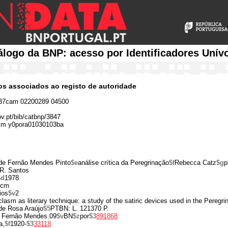
álogo da BNP: acesso por Identificadores Unív
cos associados ao registo de autoridade
37cam 02200289 04500
ov.pt/bib/catbnp/3847
 m y0pora01030103ba
 de Fernão Mendes Pinto
$e
análise crítica da Peregrinação
$f
Rebecca Catz
$g
p
 R. Santos
$d
1978
 cm
ios
$v
2
noclasm as literary technique: a study of the satiric devices used in the Pere
lde Rosa Araújo
$5
PTBN: L. 121370 P.
, Fernão Mendes.09
$v
BN
$z
por
$3
891868
a,
$f
1920-
$3
33118