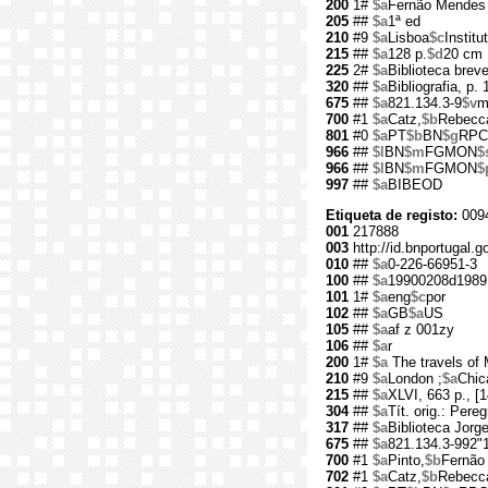
200
1#
$a
Fernão Mendes 
205
##
$a
1ª ed
210
#9
$a
Lisboa
$c
Instit
215
##
$a
128 p.
$d
20 cm
225
2#
$a
Biblioteca brev
320
##
$a
Bibliografia, p.
675
##
$a
821.134.3-9
$v
m
700
#1
$a
Catz,
$b
Rebecc
801
#0
$a
PT
$b
BN
$g
RPC
966
##
$l
BN
$m
FGMON
$
966
##
$l
BN
$m
FGMON
$
997
##
$a
BIBEOD
Etiqueta de registo:
009
001
217888
003
http://id.bnportugal.g
010
##
$a
0-226-66951-3
100
##
$a
19900208d1989
101
1#
$a
eng
$c
por
102
##
$a
GB
$a
US
105
##
$a
af z 001zy
106
##
$a
r
200
1#
$a
The travels of
210
#9
$a
London ;
$a
Chic
215
##
$a
XLVI, 663 p., [14
304
##
$a
Tít. orig.: Pere
317
##
$a
Biblioteca Jorg
675
##
$a
821.134.3-992"
700
#1
$a
Pinto,
$b
Fernão
702
#1
$a
Catz,
$b
Rebecc