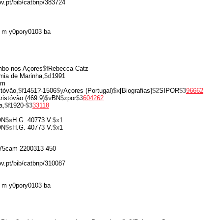
ov.pt/bib/catbnp/383724
 m y0pory0103 ba
mbo nos Açores
$f
Rebecca Catz
ia de Marinha,
$d
1991
cm
stóvão,
$f
1451?-1506
$y
Açores (Portugal)
$x
[Biografias]
$2
SIPOR
$3
96662
istóvão (469.9)
$v
BN
$z
por
$3
604262
a,
$f
1920-
$3
33118
ON
$s
H.G. 40773 V.
$x
1
ON
$s
H.G. 40773 V.
$x
1
75cam 2200313 450
ov.pt/bib/catbnp/310087
 m y0pory0103 ba