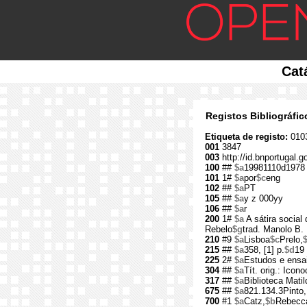
Cat
Registos Bibliográfi
Etiqueta de registo:
010
001
3847
003
http://id.bnportugal.g
100
##
$a
19981110d1978
101
1#
$a
por
$c
eng
102
##
$a
PT
105
##
$a
y z 000yy
106
##
$a
r
200
1#
$a
A sátira social
Rebelo
$g
trad. Manolo B.
210
#9
$a
Lisboa
$c
Prelo,
215
##
$a
358, [1] p.
$d
19
225
2#
$a
Estudos e ensa
304
##
$a
Tít. orig.: Ico
317
##
$a
Biblioteca Mati
675
##
$a
821.134.3Pinto
700
#1
$a
Catz,
$b
Rebecc