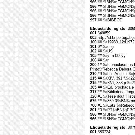
966
##
$l
BN
$m
FGMON
$
966
##
$l
BN
$m
FGMON
$
966
##
$l
BN
$m
FGMON
$
966
##
$l
BN
$m
FGMON
$
997
##
$a
BIBEOD
Etiqueta de registo:
006
001
649859
003
http://id.bnportugal.g
100
##
$a
19930112d1972
101
0#
$a
eng
102
##
$a
US
105
##
$a
y m 000yy
106
##
$a
r
200
1#
$a
Iconoclasm as l
Pinto
$f
Rebecca Debora C
210
#9
$a
Los Angeles
$c
[
215
##
$a
XIV, 391 f.
$d
22
215
##
$a
XVI, 388 p.
$d
2
305
##
$a
Ed. brochada e
317
##
$a
Biblioteca Jorg
328
#1
$a
Tese dout.Hispa
675
##
$a
869.0
$v
BN
$z
po
700
#1
$a
Catz,
$b
Rebecc
801
#0
$a
PT
$b
BN
$g
RPC
966
##
$l
BN
$m
FGMON
$
966
##
$l
BN
$m
FGMON
$
Etiqueta de registo:
007
001
383724