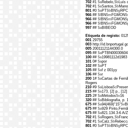
702
#1
$a
Rebelo,
$b
Luís 
702
#1
$a
Santos,
$b
Manol
801
#0
$a
PT
$b
BN
$g
RPC
966
##
$l
BN
$m
FGMON
$
966
##
$l
BN
$m
FGMON
$
966
##
$l
BN
$m
FGMON
$
997
##
$a
BIBEOD
Etiqueta de registo:
012
001
29755
003
http://id.bnportugal.g
005
20011121144300.0
095
##
$a
PTBN00030604
100
##
$a
19981112d1983
101
0#
$a
por
102
##
$a
PT
105
##
$a
f z 001yy
106
##
$a
r
200
1#
$a
Cartas de Fern
Rogers
210
#9
$a
Lisboa
$c
Prese
215
##
$a
173, [2] p., [12] 
225
2#
$a
Métodos
$v
16
320
##
$a
Bibliografia, p.
675
##
$a
94(469)"15"
$v
B
675
##
$a
929 Pinto,Fern
675
##
$a
821.134.3-6 A/Z
702
#1
$a
Rogers,
$b
Franc
702
#1
$a
Catz,
$b
Rebecc
801
#0
$a
PT
$b
BN
$g
RPC