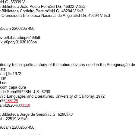
s
H.G. 35039 V.
p
Biblioteca João Pedro Ferro
$s
H.G. 46822 V.
$x
3
p
Biblioteca Cordeiro Pereira
$s
H.G. 48294 V.
$x
3
n
Oferecido á Biblioteca Nacional de Angola
$s
H.G. 49394 V.
$x
3
55cam 2200205 450
ov.pt/bib/catbnp/649859
 k y0pory01030103ba
iterary technique
$e
a study of the satiric devices used in the Peregrinação 
atz
s.n.],
$d
1972
 cm
9 cm
 com capa dura
e de Sena
$5
PTBN: J.S. 6290
nic Languages and Literatures, University of Californy, 1972
r
$3
288129
a,
$f
1920-
$3
33118
p
Biblioteca Jorge de Sena
$s
J.S. 6290
$x
3
s
L. 22519 V.
$x
0
96cam 2200265 450