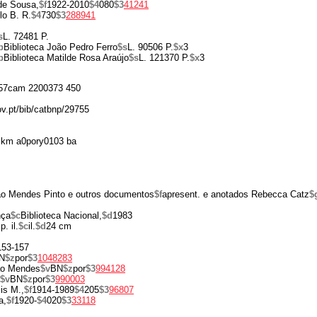
de Sousa,
$f
1922-2010
$4
080
$3
41241
o B. R.
$4
730
$3
288941
s
L. 72481 P.
p
Biblioteca João Pedro Ferro
$s
L. 90506 P.
$x
3
p
Biblioteca Matilde Rosa Araújo
$s
L. 121370 P.
$x
3
57cam 2200373 450
ov.pt/bib/catbnp/29755
 km a0pory0103 ba
ão Mendes Pinto e outros documentos
$f
apresent. e anotados Rebecca Catz
$
nça
$c
Biblioteca Nacional,
$d
1983
p. il.
$c
il.
$d
24 cm
 153-157
N
$z
por
$3
1048283
ão Mendes
$v
BN
$z
por
$3
994128
$v
BN
$z
por
$3
990003
is M.,
$f
1914-1989
$4
205
$3
96807
a,
$f
1920-
$4
020
$3
33118