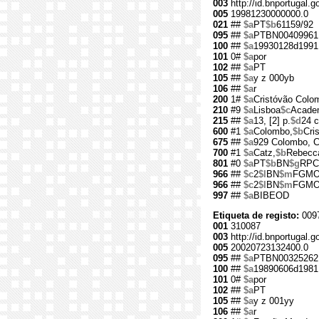
003
http://id.bnportugal.g
005
19981230000000.0
021
##
$a
PT
$b
61159/92
095
##
$a
PTBN00409961
100
##
$a
19930128d1991
101
0#
$a
por
102
##
$a
PT
105
##
$a
y z 000yb
106
##
$a
r
200
1#
$a
Cristóvão Colo
210
#9
$a
Lisboa
$c
Academ
215
##
$a
13, [2] p.
$d
24 
600
#1
$a
Colombo,
$b
Cri
675
##
$a
929 Colombo, Cr
700
#1
$a
Catz,
$b
Rebecc
801
#0
$a
PT
$b
BN
$g
RPC
966
##
$c
2
$l
BN
$m
FGM
966
##
$c
2
$l
BN
$m
FGM
997
##
$a
BIBEOD
Etiqueta de registo:
009
001
310087
003
http://id.bnportugal.g
005
20020723132400.0
095
##
$a
PTBN00325262
100
##
$a
19890606d1981
101
0#
$a
por
102
##
$a
PT
105
##
$a
y z 001yy
106
##
$a
r