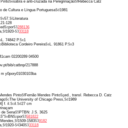
Pinto
$e
sátira e anti-cruzada na Peregrinação
$f
Rebecca Catz
uto de Cultura e Língua Portuguesa
$d
1981
e
$v
57.
$i
Literatura
 121-128
ed
$z
por
$3
288136
a,
$f
1920-
$3
33118
s
L. 74842 P.
$x
1
p
Biblioteca Cordeiro Pereira
$s
L. 91861 P.
$x
3
41cam 02200289 04500
ov.pt/bib/catbnp/217888
 m y0pory01030103ba
 Mendes Pinto
$f
Fernão Mendes Pinto
$g
ed., transl. Rebecca D. Catz
ago
$c
The University of Chicago Press,
$d
1989
] f. il.
$c
il.
$d
27 cm
grinaçam
e de Sena
$5
PTBN: J.S. 3625
15"
$v
BN
$z
por
$3
581822
 Mendes,
$f
1509-1583
$3
9182
a,
$f
1920-
$4
340
$3
33118